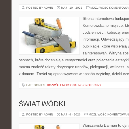
POSTED BY ADMIN
MAJ - 10 - 2026
MOŻLIWOŚĆ KOMENTOWA
Strona internetowa funkcjo
Komorowska to miejsce, kt
codzienności, kobiecej ene
informacji. Odwiedzający m
publikacje, które wspierają
zainteresowań. Witryna zos
osobach, które doceniają autentyczności oraz połączenia estetyki
można znaleźć teksty dotyczące trendów, pielęgnacji, wellness,
z domem. Treści są opracowywane w sposób czytelny, dzięki cz
CATEGORIES:
ROZWÓJ EMOCJONALNO-SPOŁECZNY
ŚWIAT WÓDKI
POSTED BY ADMIN
MAJ - 9 - 2026
MOŻLIWOŚĆ KOMENTOWAN
Warszawski Barman to dyna