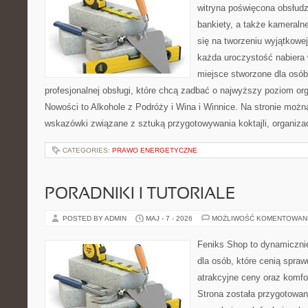
witryna poświęcona obsłudz
bankiety, a także kameralne
się na tworzeniu wyjątkowej
każda uroczystość nabiera 
miejsce stworzone dla osó
profesjonalnej obsługi, które chcą zadbać o najwyższy poziom o
Nowości to Alkohole z Podróży i Wina i Winnice. Na stronie możn
wskazówki związane z sztuką przygotowywania koktajli, organiza
CATEGORIES:
PRAWO ENERGETYCZNE
PORADNIKI I TUTORIALE
POSTED BY ADMIN
MAJ - 7 - 2026
MOŻLIWOŚĆ KOMENTOWAN
Feniks Shop to dynamicznie
dla osób, które cenią spra
atrakcyjne ceny oraz komfor
Strona została przygotowa