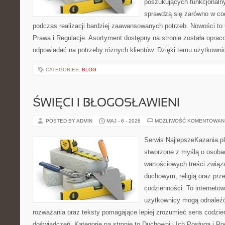
poszukujących funkcjonalny
sprawdzą się zarówno w co
podczas realizacji bardziej zaawansowanych potrzeb. Nowości to
Prawa i Regulacje. Asortyment dostępny na stronie została oprac
odpowiadać na potrzeby różnych klientów. Dzięki temu użytkown
CATEGORIES:
BLOG
ŚWIĘCI I BŁOGOSŁAWIENI
POSTED BY ADMIN
MAJ - 6 - 2026
MOŻLIWOŚĆ KOMENTOWAN
Serwis NajlepszeKazania.p
stworzone z myślą o osobac
wartościowych treści zwią
duchowym, religią oraz prz
codzienności. To internetow
użytkownicy mogą odnaleź
rozważania oraz teksty pomagające lepiej zrozumieć sens codzi
doświadczeń. Kategorie na stronie to Duchowni i Ich Posługa i R