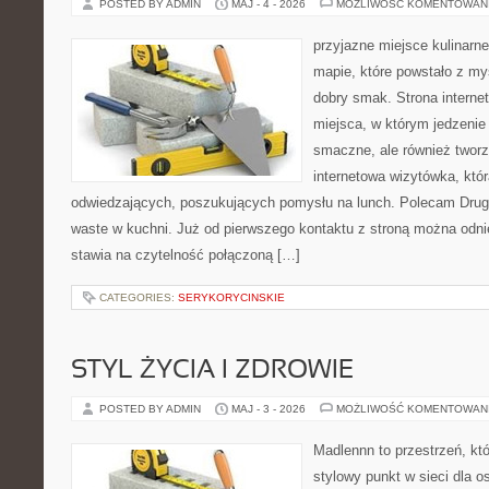
POSTED BY ADMIN
MAJ - 4 - 2026
MOŻLIWOŚĆ KOMENTOWAN
przyjazne miejsce kulinarne
mapie, które powstało z my
dobry smak. Strona internet
miejsca, w którym jedzenie 
smaczne, ale również twor
internetowa wizytówka, któ
odwiedzających, poszukujących pomysłu na lunch. Polecam Drugi
waste w kuchni. Już od pierwszego kontaktu z stroną można odnie
stawia na czytelność połączoną […]
CATEGORIES:
SERYKORYCINSKIE
STYL ŻYCIA I ZDROWIE
POSTED BY ADMIN
MAJ - 3 - 2026
MOŻLIWOŚĆ KOMENTOWAN
Madlennn to przestrzeń, kt
stylowy punkt w sieci dla 