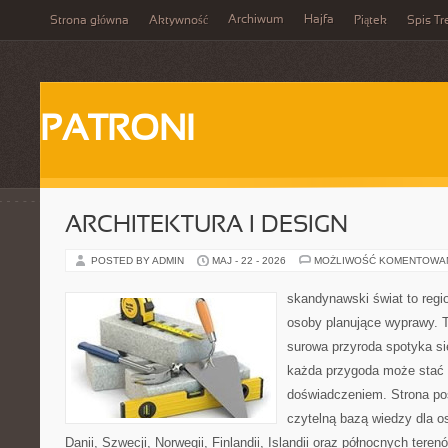
Archiwum
Hajfa
Strona główna
Aktywność
Piątek
Spis Tr
PATRONI
ARCHITEKTURA I DESIGN
POSTED BY ADMIN
MAJ - 22 - 2026
MOŻLIWOŚĆ KOMENTOWA
skandynawski świat to regio
osoby planujące wyprawy. T
surowa przyroda spotyka s
każda przygoda może stać
doświadczeniem. Strona poś
czytelną bazą wiedzy dla o
Danii, Szwecji, Norwegii, Finlandii, Islandii oraz północnych teren