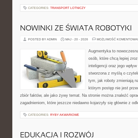
CATEGORIES:
TRANSPORT LOTNICZY
NOWINKI ZE ŚWIATA ROBOTYKI
POSTED BY ADMIN
MAJ - 20 - 2026
MOŻLIWOŚĆ KOMENTOWA
Augmentyka to nowoczesna 
osób, które chcą lepiej zro
inteligencji oraz jego wpływ
stworzona z myślą o czyteln
tym, jak roboty zmieniają n
którym postęp nie jest prz
zbiór faktów, ale jako żywy temat. Na stronie można znaleźć op
zagadnieniom, które jeszcze niedawno kojarzyły się głównie z odl
CATEGORIES:
RYBY AKWARIOWE
EDUKACJA I ROZWÓJ