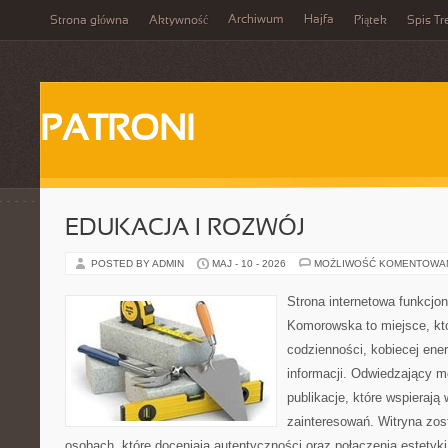
Archiwum
Hajfa
Strona główna
Aktywność
Piątek
Spis Tr
PATRONI
EDUKACJA I ROZWÓJ
POSTED BY ADMIN
MAJ - 10 - 2026
MOŻLIWOŚĆ KOMENTOWA
Strona internetowa funkcjo
Komorowska to miejsce, kt
codzienności, kobiecej ene
informacji. Odwiedzający m
publikacje, które wspierają
zainteresowań. Witryna zos
osobach, które doceniają autentyczności oraz połączenia estetyki