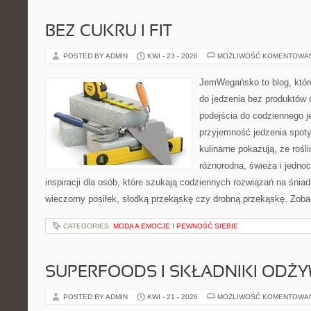
BEZ CUKRU I FIT
POSTED BY ADMIN
KWI - 23 - 2026
MOŻLIWOŚĆ KOMENTOWA
JemWegańsko to blog, które
do jedzenia bez produktów
podejścia do codziennego je
przyjemność jedzenia spoty
kulinarne pokazują, że roś
różnorodna, świeża i jedno
inspiracji dla osób, które szukają codziennych rozwiązań na śniad
wieczorny posiłek, słodką przekąskę czy drobną przekąskę. Zobac
CATEGORIES:
MODA A EMOCJE I PEWNOŚĆ SIEBIE
SUPERFOODS I SKŁADNIKI ODŻ
POSTED BY ADMIN
KWI - 21 - 2026
MOŻLIWOŚĆ KOMENTOWA