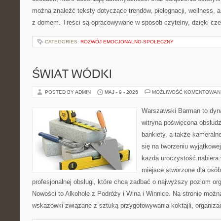
można znaleźć teksty dotyczące trendów, pielęgnacji, wellness,
z domem. Treści są opracowywane w sposób czytelny, dzięki cz
CATEGORIES:
ROZWÓJ EMOCJONALNO-SPOŁECZNY
ŚWIAT WÓDKI
POSTED BY ADMIN
MAJ - 9 - 2026
MOŻLIWOŚĆ KOMENTOWAN
Warszawski Barman to dyna
witryna poświęcona obsłudz
bankiety, a także kameralne
się na tworzeniu wyjątkowej
każda uroczystość nabiera 
miejsce stworzone dla osó
profesjonalnej obsługi, które chcą zadbać o najwyższy poziom o
Nowości to Alkohole z Podróży i Wina i Winnice. Na stronie możn
wskazówki związane z sztuką przygotowywania koktajli, organiza