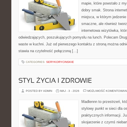
mapie, które powstało z my
dobry smak. Strona internet
miejsca, w którym jedzenie 
smaczne, ale również twor
internetowa wizytówka, któ
odwiedzających, poszukujących pomysłu na lunch. Polecam Drugi
waste w kuchni. Już od pierwszego kontaktu z stroną można odnie
stawia na czytelność połączoną […]
CATEGORIES:
SERYKORYCINSKIE
STYL ŻYCIA I ZDROWIE
POSTED BY ADMIN
MAJ - 3 - 2026
MOŻLIWOŚĆ KOMENTOWAN
Madlennn to przestrzeń, kt
stylowy punkt w sieci dla 
praktycznych informacji. 
skojarzenie z czymś nieba