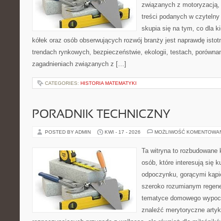
związanych z motoryzacją, 
treści podanych w czytelny
skupia się na tym, co dla 
kółek oraz osób obserwujących rozwój branży jest naprawdę istot
trendach rynkowych, bezpieczeństwie, ekologii, testach, porówna
zagadnieniach związanych z […]
CATEGORIES:
HISTORIA MATEMATYKI
PORADNIK TECHNICZNY
POSTED BY ADMIN
KWI - 17 - 2026
MOŻLIWOŚĆ KOMENTOWA
Ta witryna to rozbudowane 
osób, które interesują się k
odpoczynku, gorącymi kąpi
szeroko rozumianym regener
tematyce domowego wypocz
znaleźć merytoryczne artyk