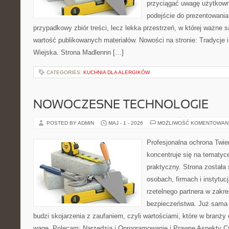
przyciągać uwagę użytkowni
podejście do prezentowania 
przypadkowy zbiór treści, lecz lekka przestrzeń, w której ważne 
wartość publikowanych materiałów. Nowości na stronie: Tradycje i
Wiejska. Strona Madlennn […]
CATEGORIES:
KUCHNIA DLA ALERGIKÓW
NOWOCZESNE TECHNOLOGIE
POSTED BY ADMIN
MAJ - 1 - 2026
MOŻLIWOŚĆ KOMENTOWAN
Profesjonalna ochrona Twier
koncentruje się na tematy
praktyczny. Strona została
osobach, firmach i instytuc
rzetelnego partnera w zakre
bezpieczeństwa. Już sama
budzi skojarzenia z zaufaniem, czyli wartościami, które w branż
wagę. Polecam: Narzędzia i Oprogramowanie i Prawne Aspekty C