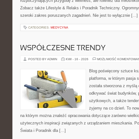
rozpoczynających przygodę z wellness, ale również dla miłośnik
Zobacz także Lifestyle & Relaks i Poradnik Techniczny. Ogromny
szeroki zakres poruszanych zagadnień. Nie jest to wyłącznie […]
CATEGORIES:
MEDYCYNA
WSPÓŁCZESNE TRENDY
POSTED BY ADMIN
KWI - 16 - 2026
MOŻLIWOŚĆ KOMENTOWA
Blog poświęcony sztuce ksz
platforma, w którym pasja s
została stworzona z myślą 
odkrywać świat budynków, p
użytkowych, a także tenden
żyjemy na co dzień. To no
na którym można znaleźć opracowania dotyczące zarówno wielkich 
użytecznych inspiracji związanych z urządzaniem mieszkania. P
Świata i Poradnik dla […]