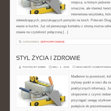
miejsca, w którym jedzenie 
smaczne, ale również twor
internetowa wizytówka, któ
odwiedzających, poszukujących pomysłu na lunch. Polecam Drugi
waste w kuchni. Już od pierwszego kontaktu z stroną można odnie
stawia na czytelność połączoną […]
CATEGORIES:
SERYKORYCINSKIE
STYL ŻYCIA I ZDROWIE
POSTED BY ADMIN
MAJ - 3 - 2026
MOŻLIWOŚĆ KOMENTOWAN
Madlennn to przestrzeń, kt
stylowy punkt w sieci dla 
praktycznych informacji. 
skojarzenie z czymś nieba
przyciągać uwagę użytkowni
podejście do prezentowania 