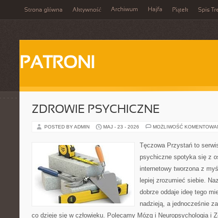
Archiwum
Hajfa
Strona główna
Aktywność
Piątek
Spis Tr
PATRONI
ZDROWIE PSYCHICZNE
POSTED BY ADMIN
MAJ - 23 - 2026
MOŻLIWOŚĆ KOMENTOWA
Tęczowa Przystań to serwi
psychiczne spotyka się z os
internetowy tworzona z myś
lepiej zrozumieć siebie. N
dobrze oddaje ideę tego mie
nadzieją, a jednocześnie za
co dzieje się w człowieku. Polecamy Mózg i Neuropsychologia i 