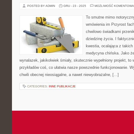
POSTED BY ADMIN
GRU - 23 - 2025
MOŻLIWOŚĆ KOMENTOWA
To smutne mimo notorycznyc
wmówienia im Przyrost fac
chwilowo świadkami przeni
dziedzinę życia. I faktyczn
kwestia, ocalająca z takich 
medycyna chińska. Jako że 
wynalazek, jakikolwiek śmiały, skutecznie wypełniony projekt, to 
przykładów coś, co ułatwia nasze powszednie funkcjonowanie. W
chwili obecnej nieosiągalne, a nawet niewyobrażalne, […]
CATEGORIES:
INNE PUBLIKACJE