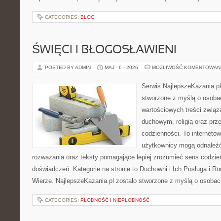
CATEGORIES:
BLOG
ŚWIĘCI I BŁOGOSŁAWIENI
POSTED BY ADMIN
MAJ - 6 - 2026
MOŻLIWOŚĆ KOMENTOWAN
Serwis NajlepszeKazania.p
stworzone z myślą o osobac
wartościowych treści zwią
duchowym, religią oraz prz
codzienności. To internetow
użytkownicy mogą odnaleź
rozważania oraz teksty pomagające lepiej zrozumieć sens codzi
doświadczeń. Kategorie na stronie to Duchowni i Ich Posługa i R
Wierze. NajlepszeKazania.pl zostało stworzone z myślą o osobac
CATEGORIES:
PŁODNOŚĆ I NIEPŁODNOŚĆ