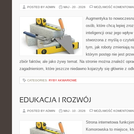
POSTED BY ADMIN
MAJ - 20 - 2026
MOŻLIWOŚĆ KOMENTOWA
Augmentyka to nowoczesna 
osób, które chcą lepiej zro
inteligencji oraz jego wpływ
stworzona z myślą o czyteln
tym, jak roboty zmieniają n
którym postęp nie jest prz
zbiór faktów, ale jako żywy temat. Na stronie można znaleźć op
zagadnieniom, które jeszcze niedawno kojarzyły się głównie z odl
CATEGORIES:
RYBY AKWARIOWE
EDUKACJA I ROZWÓJ
POSTED BY ADMIN
MAJ - 10 - 2026
MOŻLIWOŚĆ KOMENTOWA
Strona internetowa funkcjo
Komorowska to miejsce, kt