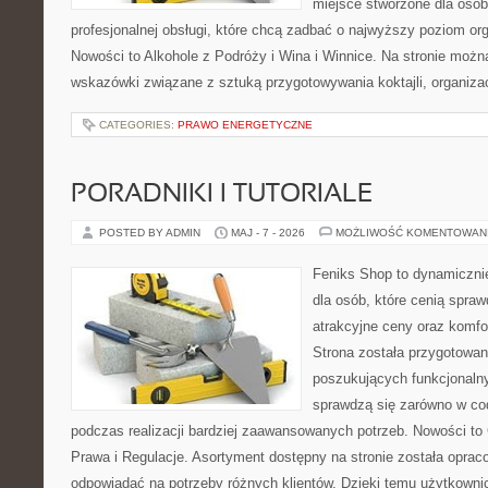
miejsce stworzone dla osó
profesjonalnej obsługi, które chcą zadbać o najwyższy poziom o
Nowości to Alkohole z Podróży i Wina i Winnice. Na stronie możn
wskazówki związane z sztuką przygotowywania koktajli, organiza
CATEGORIES:
PRAWO ENERGETYCZNE
PORADNIKI I TUTORIALE
POSTED BY ADMIN
MAJ - 7 - 2026
MOŻLIWOŚĆ KOMENTOWAN
Feniks Shop to dynamicznie
dla osób, które cenią spra
atrakcyjne ceny oraz komfor
Strona została przygotowa
poszukujących funkcjonalny
sprawdzą się zarówno w co
podczas realizacji bardziej zaawansowanych potrzeb. Nowości to
Prawa i Regulacje. Asortyment dostępny na stronie została oprac
odpowiadać na potrzeby różnych klientów. Dzięki temu użytkown