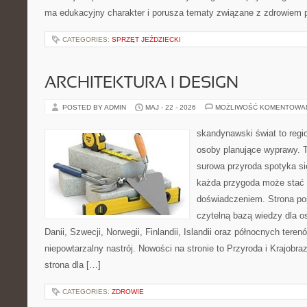
ma edukacyjny charakter i porusza tematy związane z zdrowiem
CATEGORIES:
SPRZĘT JEŹDZIECKI
ARCHITEKTURA I DESIGN
POSTED BY ADMIN
MAJ - 22 - 2026
MOŻLIWOŚĆ KOMENTOWA
skandynawski świat to regio
osoby planujące wyprawy. T
surowa przyroda spotyka s
każda przygoda może stać
doświadczeniem. Strona poś
czytelną bazą wiedzy dla o
Danii, Szwecji, Norwegii, Finlandii, Islandii oraz północnych teren
niepowtarzalny nastrój. Nowości na stronie to Przyroda i Krajobraz
strona dla […]
CATEGORIES:
ZDROWIE