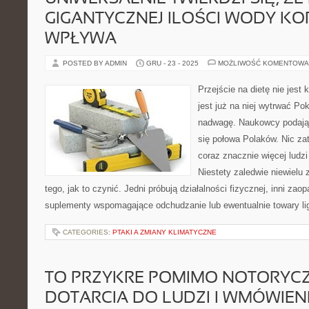
GIGANTYCZNEJ ILOŚCI WODY KO
WPŁYWA
POSTED BY ADMIN
GRU - 23 - 2025
MOŻLIWOŚĆ KOMENTOWA
Przejście na dietę nie jest k
jest już na niej wytrwać P
nadwagę. Naukowcy podają,
się połowa Polaków. Nic z
coraz znacznie więcej ludzi
Niestety zaledwie niewielu 
tego, jak to czynić. Jedni próbują działalności fizycznej, inni za
suplementy wspomagające odchudzanie lub ewentualnie towary li
CATEGORIES:
PTAKI A ZMIANY KLIMATYCZNE
TO PRZYKRE POMIMO NOTORYC
DOTARCIA DO LUDZI I WMÓWIENI