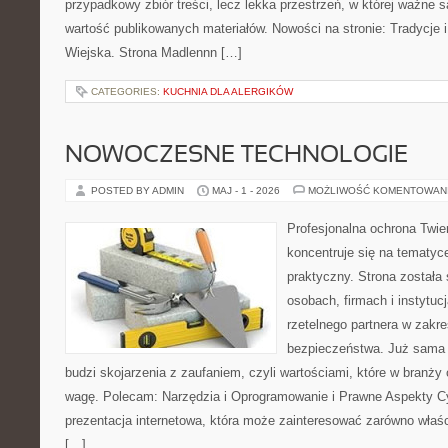
przypadkowy zbiór treści, lecz lekka przestrzeń, w której ważne 
wartość publikowanych materiałów. Nowości na stronie: Tradycje i
Wiejska. Strona Madlennn […]
CATEGORIES:
KUCHNIA DLA ALERGIKÓW
NOWOCZESNE TECHNOLOGIE
POSTED BY ADMIN
MAJ - 1 - 2026
MOŻLIWOŚĆ KOMENTOWAN
Profesjonalna ochrona Twier
koncentruje się na tematy
praktyczny. Strona została
osobach, firmach i instytuc
rzetelnego partnera w zakre
bezpieczeństwa. Już sama
budzi skojarzenia z zaufaniem, czyli wartościami, które w branż
wagę. Polecam: Narzędzia i Oprogramowanie i Prawne Aspekty C
prezentacja internetowa, która może zainteresować zarówno właścic
[…]