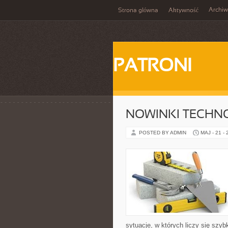
Archi
Strona główna
Aktywność
PATRONI
NOWINKI TECHN
POSTED BY ADMIN
MAJ - 21 -
sytuacje, w których liczy się szy