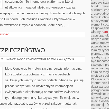
codzienności. To internetowa platforma, w której
warzyw, sała
buraki, twar
użytkownicy mogą odnaleźć motywujące kazania,
śliwkami zac
e lepiej zrozumieć sens codziennych wydarzeń i duchowych
z przypadko
temu kuchnia
 to Duchowni i Ich Posługa i Rodzina i Wychowanie w
rzeczywistoś
element codz
ało stworzone z myślą o osobach, które chcą […]
zaspokojeni
własny
kata
ODNOŚĆ
zapisując ul
danych warz
warto kupowa
pozwala lepi
ZPIECZEŃSTWO
lokalny ryn
pierwsze now
grzyby czy z
NOWOCZESNE
026
MOŻLIWOŚĆ KOMENTOWANIA
ZOSTAŁA WYŁĄCZONA
być monoton
BEZPIECZEŃSTWO
swojego i pr
oznaczać egz
Moto Concierge to motoryzacyjny serwis informacyjny,
Lokalne targ
który został przygotowany z myślą o osobach
miejsca spo
W świecie z
szukających wiedzy o samochodach. Strona skupia się
internetowe 
przede wszystkim na użytecznych informacjach
dużą wartoś
przygotowani
związanych z eksploatacją samochodów, zwłaszcza
dowiedzieć 
jak wykorzys
tych dostępnych na rynku używanym. To miejsce, w
relacja opar
dpowiedzi przydatne zarówno przed zakupem auta, jak i
transakcji. D
wymiar zakup