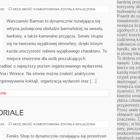
bardziej prz
korzystny dl
ŚWIAT
026
MOŻLIWOŚĆ KOMENTOWANIA
ZOSTAŁA WYŁĄCZONA
budowaniu si
WÓDKI
Powrót do s
świadomość e
Warszawski Barman to dynamicznie rozwijająca się
mniejsza li
witryna poświęcona obsłudze barmańskiej na wesela,
zgodnych z 
część koszt
bankiety, a także kameralne przyjęcia. Serwis skupia
codzienną k
się na tworzeniu wyjątkowej atmosfery, dzięki którym
całkowicie 
handlu, ale
każda uroczystość nabiera wyjątkowego charakteru. To
w stronę lo
To drobna z
miejsce stworzone dla osób poszukujących
nawyki. Loka
cą zadbać o najwyższy poziom organizowanego wydarzenia.
bierze się 
każdą march
ina i Winnice. Na stronie można znaleźć praktyczne
czyjaś prac
gotowywania koktajli, organizacją wydarzeń oraz […]
dostrzegać, 
mniejsza sta
żywności. Po
CZNE
kwestia smak
zbliża człow
przyjemnośc
Przez wiele
ORIALE
sklepach spra
znaczeniu. D
miejsc, w k
PORADNIKI
026
MOŻLIWOŚĆ KOMENTOWANIA
ZOSTAŁA WYŁĄCZONA
I
sery, pieczy
TUTORIALE
producentów
Feniks Shop to dynamicznie rozwijająca się przestrzeń
lokalnych z