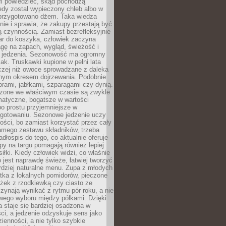
fi powiedzieć, skąd pochodzą
edy został wypieczony chleb albo w
 przygotowano dżem. Taka wiedza
nie i sprawia, że zakupy przestają być
 czynnością. Zamiast bezrefleksyjnie
ar do koszyka, człowiek zaczyna
gę na zapach, wygląd, świeżość i
 jedzenia. Sezonowość ma ogromny
k. Truskawki kupione w pełni lata
czej niż owoce sprowadzane z daleka
lnym okresem dojrzewania. Podobnie
orami, jabłkami, szparagami czy dynią.
dzone we właściwym czasie są zwykle
matyczne, bogatsze w wartości
o prostu przyjemniejsze w
gotowaniu. Sezonowe jedzenie uczy
ości, bo zamiast korzystać przez cały
amego zestawu składników, trzeba
dłospis do tego, co aktualnie oferuje
py na targu pomagają również lepiej
iłki. Kiedy człowiek widzi, co właśnie
o jest naprawdę świeże, łatwiej tworzyć
rdziej naturalne menu. Zupa z młodych
tka z lokalnych pomidorów, pieczone
ożek z rzodkiewką czy ciasto ze
zynają wynikać z rytmu pór roku, a nie
wego wyboru między półkami. Dzięki
 staje się bardziej osadzona w
ci, a jedzenie odzyskuje sens jako
ienności, a nie tylko szybkie