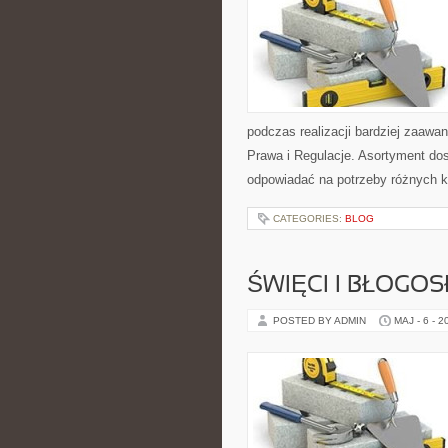
podczas realizacji bardziej zaaw
Prawa i Regulacje. Asortyment dos
odpowiadać na potrzeby różnych k
CATEGORIES:
BLOG
ŚWIĘCI I BŁOGOS
POSTED BY ADMIN
MAJ - 6 - 2