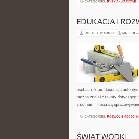
CATEGORIES:
RYBY AKWARIOWE
EDUKACJA I ROZ
POSTED BY ADMIN
MAJ - 10 -
osobach, które doceniają autentycz
można znaleźć teksty dotyczące t
z domem. Treści są opracowywane
CATEGORIES:
ROZWÓJ EMOCJONA
ŚWIAT WÓDKI