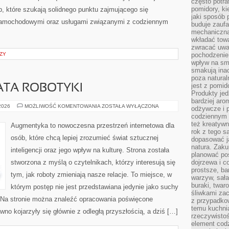
często potra
pomidory, ki
b, które szukają solidnego punktu zajmującego się
jaki sposób
samochodowymi oraz usługami związanymi z codziennym
buduje zaufa
mechaniczną
wkładać tow
zwracać uwa
ZY
pochodzenie
wpływ na sma
smakują ina
poza natura
jest z pomid
ATA ROBOTYKI
Produkty je
bardziej aro
NOWINKI
 2026
MOŻLIWOŚĆ KOMENTOWANIA
ZOSTAŁA WYŁĄCZONA
odżywcze i p
ZE
codziennym 
ŚWIATA
ROBOTYKI
też kreatywn
Augmentyka to nowoczesna przestrzeń internetowa dla
rok z tego s
osób, które chcą lepiej zrozumieć świat sztucznej
dopasować ja
natura. Zaku
inteligencji oraz jego wpływ na kulturę. Strona została
planować pos
stworzona z myślą o czytelnikach, którzy interesują się
dojrzewa i c
prostsze, ba
tym, jak roboty zmieniają nasze relacje. To miejsce, w
warzyw, sała
buraki, twar
którym postęp nie jest przedstawiana jedynie jako suchy
śliwkami zac
t. Na stronie można znaleźć opracowania poświęcone
z przypadko
temu kuchnia
no kojarzyły się głównie z odległą przyszłością, a dziś […]
rzeczywistoś
element codz