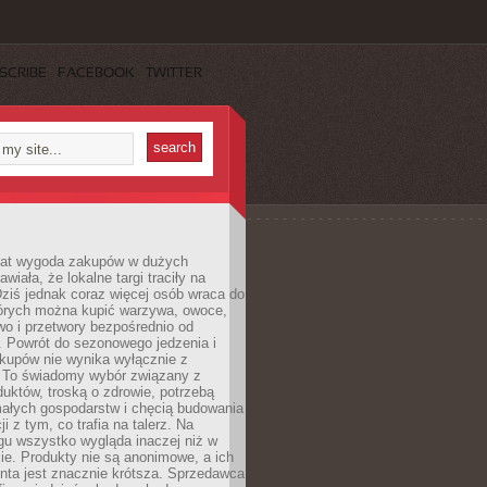
SCRIBE
FACEBOOK
TWITTER
 lat wygoda zakupów w dużych
wiała, że lokalne targi traciły na
ziś jednak coraz więcej osób wraca do
tórych można kupić warzywa, owoce,
wo i przetwory bezpośrednio od
. Powrót do sezonowego jedzenia i
akupów nie wynika wyłącznie z
 To świadomy wybór związany z
duktów, troską o zdrowie, potrzebą
małych gospodarstw i chęcią budowania
cji z tym, co trafia na talerz. Na
gu wszystko wygląda inaczej niż w
e. Produkty nie są anonimowe, a ich
enta jest znacznie krótsza. Sprzedawca