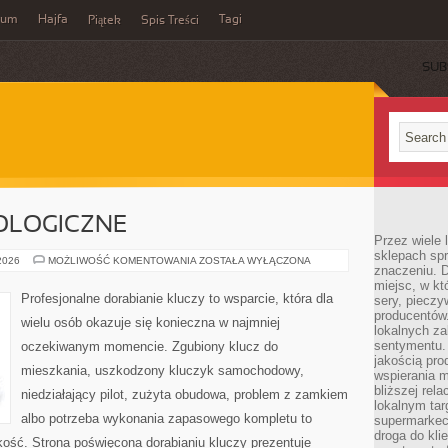
wum
Hajfa
Tagi
Piątek
Spis Treści
SUB
OLOGICZNE
Przez wiele
sklepach spra
NOWINKI
 2026
MOŻLIWOŚĆ KOMENTOWANIA
ZOSTAŁA WYŁĄCZONA
znaczeniu. D
TECHNOLOGICZNE
miejsc, w k
Profesjonalne dorabianie kluczy to wsparcie, która dla
sery, pieczy
producentów
wielu osób okazuje się konieczna w najmniej
lokalnych z
sentymentu.
oczekiwanym momencie. Zgubiony klucz do
jakością pro
mieszkania, uszkodzony kluczyk samochodowy,
wspierania 
bliższej rela
niedziałający pilot, zużyta obudowa, problem z zamkiem
lokalnym tar
albo potrzeba wykonania zapasowego kompletu to
supermarkeci
droga do kli
bkość. Strona poświęcona dorabianiu kluczy prezentuje