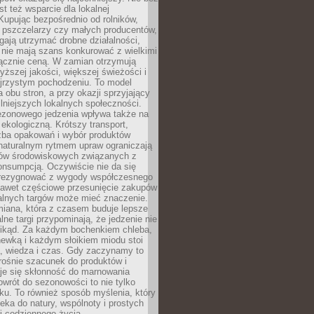
st też wsparcie dla lokalnej
Kupując bezpośrednio od rolników,
 pszczelarzy czy małych producentów,
gają utrzymać drobne działalności,
 nie mają szans konkurować z wielkimi
łącznie ceną. W zamian otrzymują
yższej jakości, większej świeżości i
ejrzystym pochodzeniu. To model
a obu stron, a przy okazji sprzyjający
lniejszych lokalnych społeczności.
ezonowego jedzenia wpływa także na
kologiczną. Krótszy transport,
czba opakowań i wybór produktów
naturalnym rytmem upraw ograniczają
ów środowiskowych związanych z
onsumpcją. Oczywiście nie da się
zrezygnować z wygody współczesnego
 nawet częściowe przesunięcie zakupów
kalnych targów może mieć znaczenie.
miana, która z czasem buduje lepsze
lne targi przypominają, że jedzenie nie
znikąd. Za każdym bochenkiem chleba,
ewką i każdym słoikiem miodu stoi
a, wiedza i czas. Gdy zaczynamy to
rośnie szacunek do produktów i
je się skłonność do marnowania
wrót do sezonowości to nie tylko
u. To również sposób myślenia, który
ieka do natury, wspólnoty i prostych
i codziennego życia.