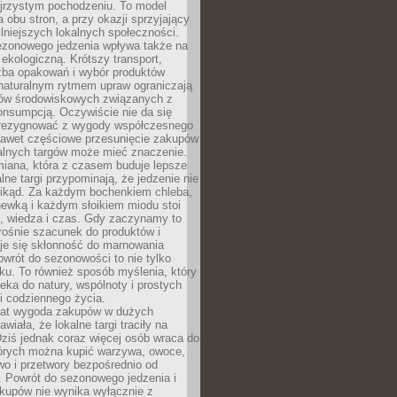
ejrzystym pochodzeniu. To model
a obu stron, a przy okazji sprzyjający
lniejszych lokalnych społeczności.
ezonowego jedzenia wpływa także na
kologiczną. Krótszy transport,
czba opakowań i wybór produktów
naturalnym rytmem upraw ograniczają
ów środowiskowych związanych z
onsumpcją. Oczywiście nie da się
zrezygnować z wygody współczesnego
 nawet częściowe przesunięcie zakupów
kalnych targów może mieć znaczenie.
miana, która z czasem buduje lepsze
lne targi przypominają, że jedzenie nie
znikąd. Za każdym bochenkiem chleba,
ewką i każdym słoikiem miodu stoi
a, wiedza i czas. Gdy zaczynamy to
rośnie szacunek do produktów i
je się skłonność do marnowania
wrót do sezonowości to nie tylko
u. To również sposób myślenia, który
ieka do natury, wspólnoty i prostych
i codziennego życia.
 lat wygoda zakupów w dużych
wiała, że lokalne targi traciły na
ziś jednak coraz więcej osób wraca do
tórych można kupić warzywa, owoce,
wo i przetwory bezpośrednio od
. Powrót do sezonowego jedzenia i
akupów nie wynika wyłącznie z