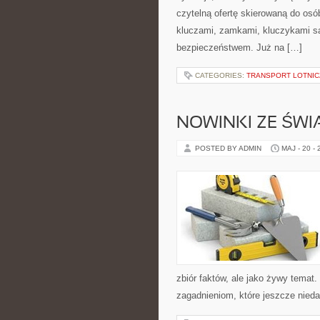
czytelną ofertę skierowaną do osó
kluczami, zamkami, kluczykami 
bezpieczeństwem. Już na […]
CATEGORIES:
TRANSPORT LOTNIC
NOWINKI ZE ŚWI
POSTED BY ADMIN
MAJ - 20 -
zbiór faktów, ale jako żywy tema
zagadnieniom, które jeszcze niedaw