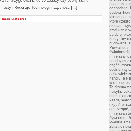
wania, przygotowania do sprzedaży czy oceny stanu
znaczenia je
 Testy i Recenzje Technologii i Łączność […]
gospodarki. 
sadowników,
klienci poma
IERUCHOMOŚCIACH
które często
sieciami wy
produkty o w
bardziej prz
korzystny dl
budowaniu si
Powrót do s
świadomość e
mniejsza li
zgodnych z 
część koszt
codzienną k
całkowicie 
handlu, ale
w stronę lo
To drobna z
nawyki. Loka
bierze się 
każdą march
czyjaś prac
dostrzegać, 
mniejsza sta
żywności. Po
kwestia smak
zbliża człow
przyjemnośc