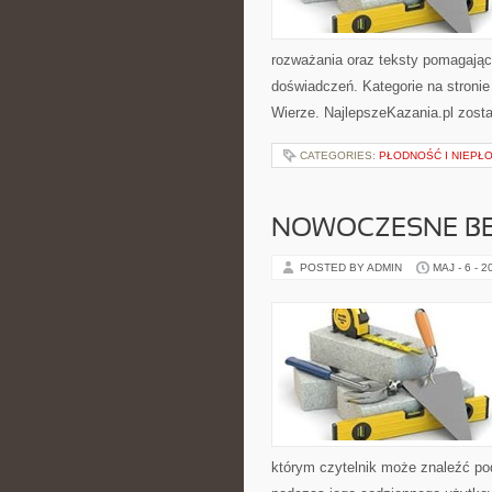
rozważania oraz teksty pomagając
doświadczeń. Kategorie na stronie
Wierze. NajlepszeKazania.pl zost
CATEGORIES:
PŁODNOŚĆ I NIEPŁ
NOWOCZESNE BE
POSTED BY ADMIN
MAJ - 6 - 2
którym czytelnik może znaleźć po