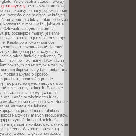
e głodu. Wiele osób z czasem tworzy
log tematyczny
sezonowych smaków,
ubione przepisy, terminy pojawiania się
yw i owoców oraz miejsca, w których
ć konkretne produkty. Takie podejście
ej korzystać z możliwości, jakie daje
ek. Człowiek zaczyna czekać na
alijki, późniejsze maliny, jesienne
imowe kiszonki, a jedzenie przestaje
ne. Każda pora roku wnosi coś
zypomina, że różnorodność nie musi
otyki dostępnej przez cały czas.
i pełnią także funkcję społeczną. To
tkań, rozmów i wymiany doświadczeń.
dominowanym przez szybkie zakupy
i samoobsługowe kasy taki kontakt ma
ć. Można zapytać o sposób
a produktu, poprosić o poradę,
się, jak przechowywać warzywa albo
tać mniej znany składnik. Powstaje
ta na zaufaniu, a nie wyłącznie na
la wielu osób to właśnie ten ludzki
ów okazuje się najcenniejszy. Nie bez
st też wsparcie dla lokalnej
Kupując bezpośrednio od rolników,
 pszczelarzy czy małych producentów,
gają utrzymać drobne działalności,
 nie mają szans konkurować z wielkimi
łącznie ceną. W zamian otrzymują
yższej jakości, większej świeżości i