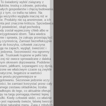
 To świadomy wybór związany z
duktów, troską o zdrowie, potrzebą
małych gospodarstw i chęcią budowania
cji z tym, co trafia na talerz. Na
gu wszystko wygląda inaczej niż w
e. Produkty nie są anonimowe, a ich
enta jest znacznie krótsza. Sprzedawca
fi powiedzieć, skąd pochodzą
edy został wypieczony chleb albo w
 przygotowano dżem. Taka wiedza
nie i sprawia, że zakupy przestają być
 czynnością. Zamiast bezrefleksyjnie
ar do koszyka, człowiek zaczyna
gę na zapach, wygląd, świeżość i
 jedzenia. Sezonowość ma ogromny
k. Truskawki kupione w pełni lata
czej niż owoce sprowadzane z daleka
lnym okresem dojrzewania. Podobnie
orami, jabłkami, szparagami czy dynią.
dzone we właściwym czasie są zwykle
matyczne, bogatsze w wartości
o prostu przyjemniejsze w
gotowaniu. Sezonowe jedzenie uczy
ości, bo zamiast korzystać przez cały
amego zestawu składników, trzeba
dłospis do tego, co aktualnie oferuje
py na targu pomagają również lepiej
iłki. Kiedy człowiek widzi, co właśnie
o jest naprawdę świeże, łatwiej tworzyć
rdziej naturalne menu. Zupa z młodych