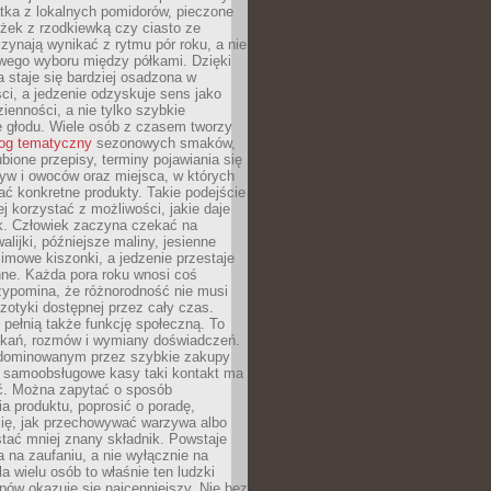
tka z lokalnych pomidorów, pieczone
ożek z rzodkiewką czy ciasto ze
zynają wynikać z rytmu pór roku, a nie
wego wyboru między półkami. Dzięki
 staje się bardziej osadzona w
ci, a jedzenie odzyskuje sens jako
ienności, a nie tylko szybkie
e głodu. Wiele osób z czasem tworzy
log tematyczny
sezonowych smaków,
ubione przepisy, terminy pojawiania się
yw i owoców oraz miejsca, w których
ć konkretne produkty. Takie podejście
ej korzystać z możliwości, jakie daje
ek. Człowiek zaczyna czekać na
alijki, późniejsze maliny, jesienne
imowe kiszonki, a jedzenie przestaje
ne. Każda pora roku wnosi coś
zypomina, że różnorodność nie musi
otyki dostępnej przez cały czas.
i pełnią także funkcję społeczną. To
tkań, rozmów i wymiany doświadczeń.
dominowanym przez szybkie zakupy
i samoobsługowe kasy taki kontakt ma
ć. Można zapytać o sposób
a produktu, poprosić o poradę,
się, jak przechowywać warzywa albo
tać mniej znany składnik. Powstaje
ta na zaufaniu, a nie wyłącznie na
la wielu osób to właśnie ten ludzki
ów okazuje się najcenniejszy. Nie bez