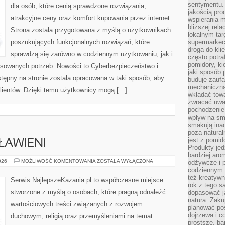
sentymentu.
dla osób, które cenią sprawdzone rozwiązania,
jakością pro
atrakcyjne ceny oraz komfort kupowania przez internet.
wspierania 
bliższej rela
Strona została przygotowana z myślą o użytkownikach
lokalnym tar
poszukujących funkcjonalnych rozwiązań, które
supermarkeci
droga do kli
sprawdzą się zarówno w codziennym użytkowaniu, jak i
często potra
pomidory, ki
ansowanych potrzeb. Nowości to Cyberbezpieczeństwo i
jaki sposób
tępny na stronie została opracowana w taki sposób, aby
buduje zaufa
mechaniczną
lientów. Dzięki temu użytkownicy mogą […]
wkładać tow
zwracać uwa
pochodzenie
wpływ na sma
smakują ina
poza natura
jest z pomid
ŁAWIENI
Produkty je
bardziej aro
ŚWIĘCI
026
MOŻLIWOŚĆ KOMENTOWANIA
ZOSTAŁA WYŁĄCZONA
odżywcze i p
I
codziennym 
BŁOGOSŁAWIENI
też kreatywn
Serwis NajlepszeKazania.pl to współczesne miejsce
rok z tego s
stworzone z myślą o osobach, które pragną odnaleźć
dopasować ja
natura. Zaku
wartościowych treści związanych z rozwojem
planować pos
dojrzewa i c
duchowym, religią oraz przemyśleniami na temat
prostsze, ba