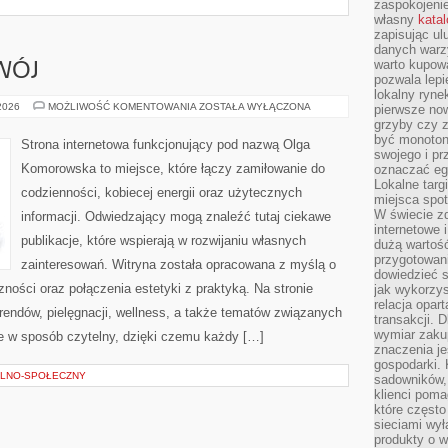
zaspokojeni
własny
kata
zapisując ul
danych warz
warto kupowa
WÓJ
pozwala lepi
lokalny ryn
EDUKACJA
 2026
MOŻLIWOŚĆ KOMENTOWANIA
ZOSTAŁA WYŁĄCZONA
pierwsze now
I
grzyby czy z
ROZWÓJ
być monoton
Strona internetowa funkcjonujący pod nazwą Olga
swojego i pr
Komorowska to miejsce, które łączy zamiłowanie do
oznaczać egz
Lokalne targ
codzienności, kobiecej energii oraz użytecznych
miejsca spo
W świecie z
informacji. Odwiedzający mogą znaleźć tutaj ciekawe
internetowe 
publikacje, które wspierają w rozwijaniu własnych
dużą wartoś
przygotowani
zainteresowań. Witryna została opracowana z myślą o
dowiedzieć 
ności oraz połączenia estetyki z praktyką. Na stronie
jak wykorzys
relacja opar
rendów, pielęgnacji, wellness, a także tematów związanych
transakcji. D
wymiar zakup
 w sposób czytelny, dzięki czemu każdy […]
znaczenia je
gospodarki. 
LNO-SPOŁECZNY
sadowników,
klienci poma
które często
sieciami wy
produkty o w