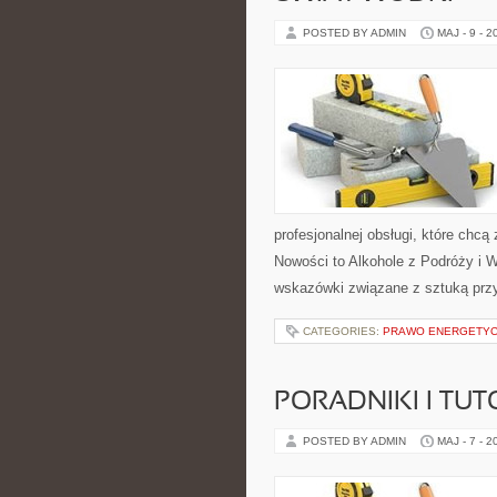
POSTED BY ADMIN
MAJ - 9 - 2
profesjonalnej obsługi, które ch
Nowości to Alkohole z Podróży i W
wskazówki związane z sztuką przy
CATEGORIES:
PRAWO ENERGETY
PORADNIKI I TUT
POSTED BY ADMIN
MAJ - 7 - 2