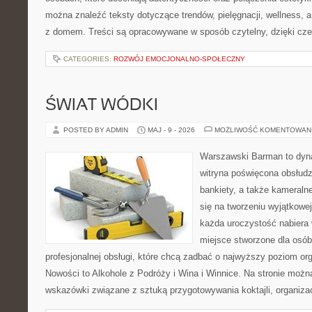
można znaleźć teksty dotyczące trendów, pielęgnacji, wellness,
z domem. Treści są opracowywane w sposób czytelny, dzięki cz
CATEGORIES:
ROZWÓJ EMOCJONALNO-SPOŁECZNY
ŚWIAT WÓDKI
POSTED BY ADMIN
MAJ - 9 - 2026
MOŻLIWOŚĆ KOMENTOWAN
Warszawski Barman to dyna
witryna poświęcona obsłudz
bankiety, a także kameralne
się na tworzeniu wyjątkowej
każda uroczystość nabiera 
miejsce stworzone dla osó
profesjonalnej obsługi, które chcą zadbać o najwyższy poziom o
Nowości to Alkohole z Podróży i Wina i Winnice. Na stronie możn
wskazówki związane z sztuką przygotowywania koktajli, organiza