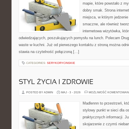
mapie, które powstało z my
dobry smak. Strona internet
miejsca, w którym jedzenie 
smaczne, ale również twor
internetowa wizytówka, któ
odwiedzających, poszukujących pomysłu na lunch. Polecam Drugi
waste w kuchni. Już od pierwszego kontaktu z stroną można odnie
stawia na czytelność połączoną […]
CATEGORIES:
SERYKORYCINSKIE
STYL ŻYCIA I ZDROWIE
POSTED BY ADMIN
MAJ - 3 - 2026
MOŻLIWOŚĆ KOMENTOWAN
Madlennn to przestrzeń, kt
stylowy punkt w sieci dla 
praktycznych informacji. 
skojarzenie z czymś nieba