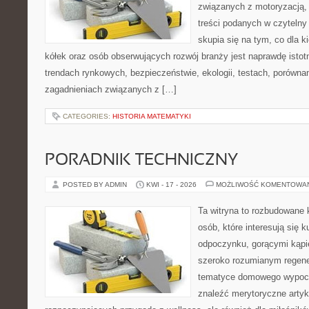
związanych z motoryzacją, 
treści podanych w czytelny
skupia się na tym, co dla 
kółek oraz osób obserwujących rozwój branży jest naprawdę istot
trendach rynkowych, bezpieczeństwie, ekologii, testach, porówna
zagadnieniach związanych z […]
CATEGORIES:
HISTORIA MATEMATYKI
PORADNIK TECHNICZNY
POSTED BY ADMIN
KWI - 17 - 2026
MOŻLIWOŚĆ KOMENTOWA
Ta witryna to rozbudowane 
osób, które interesują się k
odpoczynku, gorącymi kąpi
szeroko rozumianym regener
tematyce domowego wypocz
znaleźć merytoryczne artyk