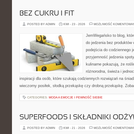
BEZ CUKRU I FIT
POSTED BY ADMIN
KWI - 23 - 2026
MOŻLIWOŚĆ KOMENTOWA
JemWegańsko to blog, które
do jedzenia bez produktów
podejścia do codziennego je
przyjemność jedzenia spoty
kulinarne pokazują, że roś
różnorodna, świeża i jedno
inspiracji dla osób, które szukają codziennych rozwiązań na śniad
wieczorny posiłek, słodką przekąskę czy drobną przekąskę. Zobac
CATEGORIES:
MODA A EMOCJE I PEWNOŚĆ SIEBIE
SUPERFOODS I SKŁADNIKI ODŻ
POSTED BY ADMIN
KWI - 21 - 2026
MOŻLIWOŚĆ KOMENTOWA