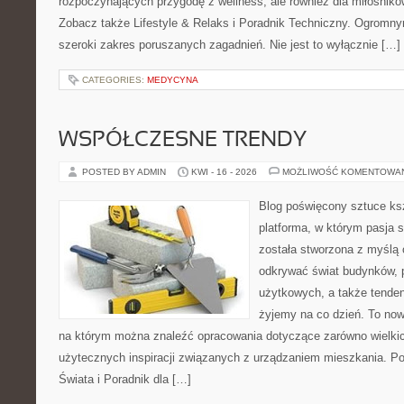
rozpoczynających przygodę z wellness, ale również dla miłośnik
Zobacz także Lifestyle & Relaks i Poradnik Techniczny. Ogromny
szeroki zakres poruszanych zagadnień. Nie jest to wyłącznie […]
CATEGORIES:
MEDYCYNA
WSPÓŁCZESNE TRENDY
POSTED BY ADMIN
KWI - 16 - 2026
MOŻLIWOŚĆ KOMENTOWA
Blog poświęcony sztuce ksz
platforma, w którym pasja s
została stworzona z myślą 
odkrywać świat budynków, p
użytkowych, a także tenden
żyjemy na co dzień. To no
na którym można znaleźć opracowania dotyczące zarówno wielkich 
użytecznych inspiracji związanych z urządzaniem mieszkania. P
Świata i Poradnik dla […]