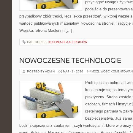
przyciągać uwagę użytkowni
podejście do prezentowania 
przypadkowy zbiór treści, lecz lekka przestrzeń, w której ważne 
wartość publikowanych materiałów. Nowości na stronie: Tradycje i
Wiejska. Strona Madlennn […]
CATEGORIES:
KUCHNIA DLA ALERGIKÓW
NOWOCZESNE TECHNOLOGIE
POSTED BY ADMIN
MAJ - 1 - 2026
MOŻLIWOŚĆ KOMENTOWAN
Profesjonalna ochrona Twier
koncentruje się na tematy
praktyczny. Strona została
osobach, firmach i instytuc
rzetelnego partnera w zakre
bezpieczeństwa. Już sama
budzi skojarzenia z zaufaniem, czyli wartościami, które w branż
wagę. Polecam: Narzędzia i Oprogramowanie i Prawne Aspekty C