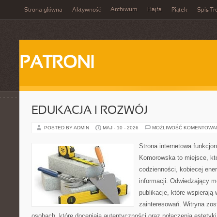
Archiwum
Hajfa
Strona główna
Aktywność
Piątek
Spis Tr
PATRONI
EDUKACJA I ROZWÓJ
POSTED BY ADMIN
MAJ - 10 - 2026
MOŻLIWOŚĆ KOMENTOWA
Strona internetowa funkcjo
Komorowska to miejsce, kt
codzienności, kobiecej ene
informacji. Odwiedzający m
publikacje, które wspierają
zainteresowań. Witryna zos
osobach, które doceniają autentyczności oraz połączenia estetyki