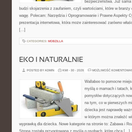
bezpieczeństwa. Już sama
budzi skojarzenia z zaufaniem, czyli wartościami, które w branż
wagę. Polecam: Narzędzia i Oprogramowanie i Prawne Aspekty C
prezentacja internetowa, która może zainteresować zarówno właścic
[…]
CATEGORIES:
MOBZILLA
EKO I NATURALNIE
POSTED BY ADMIN
KWI - 30 - 2026
MOŻLIWOŚĆ KOMENTOWA
Wallaboo to pomocne miejs
myślą o mamach i tatach, k
pomysłów dotyczących nowo
na tym, co w pierwszych mi
dziecka jest naprawdę ważn
w którym można znaleźć wi
wyprawką dla dziecka. Nowe kategorie na stronie to: Zabawa i Rozw
Strona została przygotowana z myślą o osobach, które chcą […]