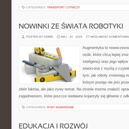
CATEGORIES:
TRANSPORT LOTNICZY
NOWINKI ZE ŚWIATA ROBOTYKI
POSTED BY ADMIN
MAJ - 20 - 2026
MOŻLIWOŚĆ KOMENTOWA
Augmentyka to nowoczesna 
osób, które chcą lepiej zro
inteligencji oraz jego wpływ
stworzona z myślą o czyteln
tym, jak roboty zmieniają n
którym postęp nie jest prz
zbiór faktów, ale jako żywy temat. Na stronie można znaleźć op
zagadnieniom, które jeszcze niedawno kojarzyły się głównie z odl
CATEGORIES:
RYBY AKWARIOWE
EDUKACJA I ROZWÓJ