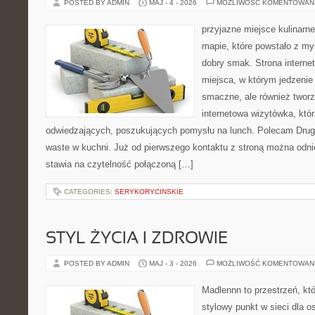
POSTED BY ADMIN
MAJ - 4 - 2026
MOŻLIWOŚĆ KOMENTOWAN
przyjazne miejsce kulinarne
mapie, które powstało z my
dobry smak. Strona internet
miejsca, w którym jedzenie 
smaczne, ale również twor
internetowa wizytówka, któ
odwiedzających, poszukujących pomysłu na lunch. Polecam Drugi
waste w kuchni. Już od pierwszego kontaktu z stroną można odnie
stawia na czytelność połączoną […]
CATEGORIES:
SERYKORYCINSKIE
STYL ŻYCIA I ZDROWIE
POSTED BY ADMIN
MAJ - 3 - 2026
MOŻLIWOŚĆ KOMENTOWAN
Madlennn to przestrzeń, kt
stylowy punkt w sieci dla 