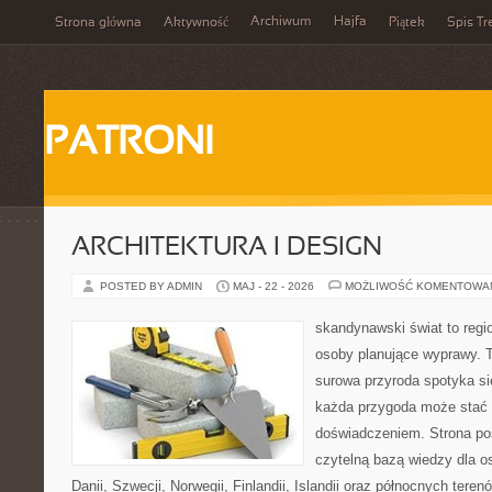
Archiwum
Hajfa
Strona główna
Aktywność
Piątek
Spis Tr
PATRONI
ARCHITEKTURA I DESIGN
POSTED BY ADMIN
MAJ - 22 - 2026
MOŻLIWOŚĆ KOMENTOWA
skandynawski świat to regio
osoby planujące wyprawy. T
surowa przyroda spotyka s
każda przygoda może stać
doświadczeniem. Strona poś
czytelną bazą wiedzy dla o
Danii, Szwecji, Norwegii, Finlandii, Islandii oraz północnych teren