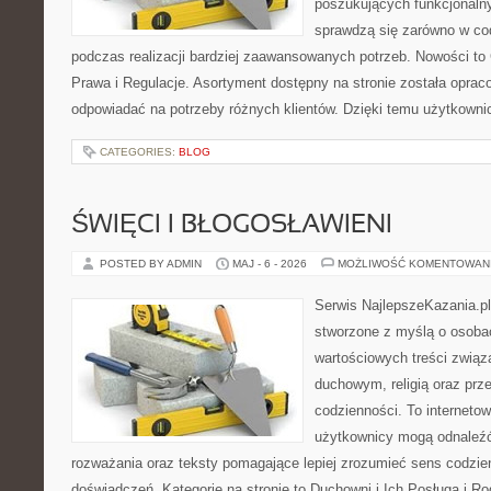
poszukujących funkcjonalny
sprawdzą się zarówno w co
podczas realizacji bardziej zaawansowanych potrzeb. Nowości to
Prawa i Regulacje. Asortyment dostępny na stronie została oprac
odpowiadać na potrzeby różnych klientów. Dzięki temu użytkown
CATEGORIES:
BLOG
ŚWIĘCI I BŁOGOSŁAWIENI
POSTED BY ADMIN
MAJ - 6 - 2026
MOŻLIWOŚĆ KOMENTOWAN
Serwis NajlepszeKazania.p
stworzone z myślą o osobac
wartościowych treści zwią
duchowym, religią oraz prz
codzienności. To internetow
użytkownicy mogą odnaleź
rozważania oraz teksty pomagające lepiej zrozumieć sens codzi
doświadczeń. Kategorie na stronie to Duchowni i Ich Posługa i R