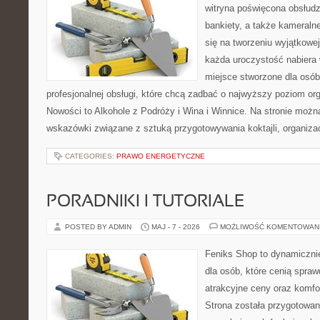
witryna poświęcona obsłudz
bankiety, a także kameralne
się na tworzeniu wyjątkowej
każda uroczystość nabiera 
miejsce stworzone dla osó
profesjonalnej obsługi, które chcą zadbać o najwyższy poziom o
Nowości to Alkohole z Podróży i Wina i Winnice. Na stronie możn
wskazówki związane z sztuką przygotowywania koktajli, organiza
CATEGORIES:
PRAWO ENERGETYCZNE
PORADNIKI I TUTORIALE
POSTED BY ADMIN
MAJ - 7 - 2026
MOŻLIWOŚĆ KOMENTOWAN
Feniks Shop to dynamicznie
dla osób, które cenią spra
atrakcyjne ceny oraz komfor
Strona została przygotowa