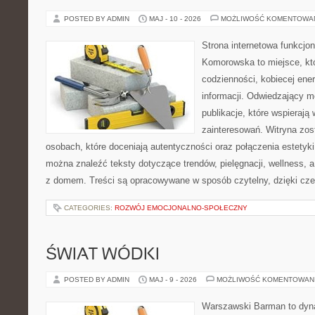
POSTED BY ADMIN
MAJ - 10 - 2026
MOŻLIWOŚĆ KOMENTOWA
Strona internetowa funkcjo
Komorowska to miejsce, kt
codzienności, kobiecej ene
informacji. Odwiedzający m
publikacje, które wspierają
zainteresowań. Witryna zos
osobach, które doceniają autentyczności oraz połączenia estetyki
można znaleźć teksty dotyczące trendów, pielęgnacji, wellness,
z domem. Treści są opracowywane w sposób czytelny, dzięki cz
CATEGORIES:
ROZWÓJ EMOCJONALNO-SPOŁECZNY
ŚWIAT WÓDKI
POSTED BY ADMIN
MAJ - 9 - 2026
MOŻLIWOŚĆ KOMENTOWAN
Warszawski Barman to dyna