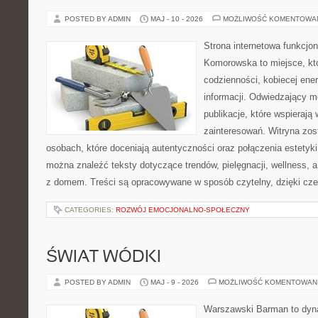
POSTED BY ADMIN
MAJ - 10 - 2026
MOŻLIWOŚĆ KOMENTOWA
Strona internetowa funkcjo
Komorowska to miejsce, kt
codzienności, kobiecej ene
informacji. Odwiedzający m
publikacje, które wspierają
zainteresowań. Witryna zos
osobach, które doceniają autentyczności oraz połączenia estetyki
można znaleźć teksty dotyczące trendów, pielęgnacji, wellness,
z domem. Treści są opracowywane w sposób czytelny, dzięki cz
CATEGORIES:
ROZWÓJ EMOCJONALNO-SPOŁECZNY
ŚWIAT WÓDKI
POSTED BY ADMIN
MAJ - 9 - 2026
MOŻLIWOŚĆ KOMENTOWAN
Warszawski Barman to dyna