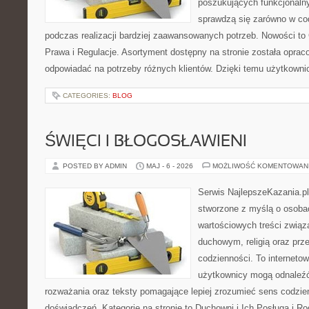
poszukujących funkcjonalny
sprawdzą się zarówno w co
podczas realizacji bardziej zaawansowanych potrzeb. Nowości to
Prawa i Regulacje. Asortyment dostępny na stronie została oprac
odpowiadać na potrzeby różnych klientów. Dzięki temu użytkown
CATEGORIES:
BLOG
ŚWIĘCI I BŁOGOSŁAWIENI
POSTED BY ADMIN
MAJ - 6 - 2026
MOŻLIWOŚĆ KOMENTOWAN
Serwis NajlepszeKazania.p
stworzone z myślą o osobac
wartościowych treści zwią
duchowym, religią oraz prz
codzienności. To internetow
użytkownicy mogą odnaleź
rozważania oraz teksty pomagające lepiej zrozumieć sens codzi
doświadczeń. Kategorie na stronie to Duchowni i Ich Posługa i R