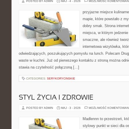
POSTED BY ADMIN
MAJ - 4 - 2026
MOŻLIWOŚĆ KOMENTOWAN
przyjazne miejsce kulinarne
mapie, które powstało z my
dobry smak. Strona internet
miejsca, w którym jedzenie 
smaczne, ale również twor
internetowa wizytówka, któ
odwiedzających, poszukujących pomysłu na lunch. Polecam Drugi
waste w kuchni. Już od pierwszego kontaktu z stroną można odnie
stawia na czytelność połączoną […]
CATEGORIES:
SERYKORYCINSKIE
STYL ŻYCIA I ZDROWIE
POSTED BY ADMIN
MAJ - 3 - 2026
MOŻLIWOŚĆ KOMENTOWAN
Madlennn to przestrzeń, kt
stylowy punkt w sieci dla 