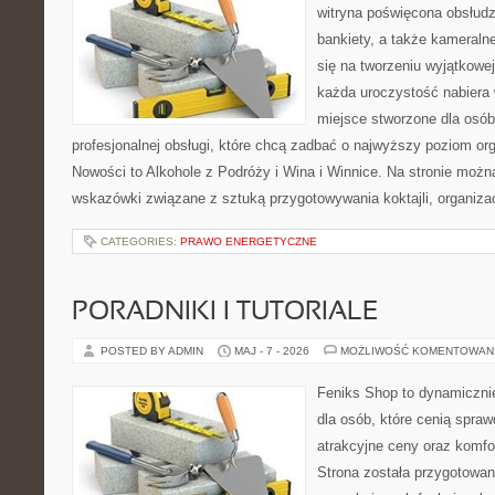
witryna poświęcona obsłudz
bankiety, a także kameralne
się na tworzeniu wyjątkowej
każda uroczystość nabiera 
miejsce stworzone dla osó
profesjonalnej obsługi, które chcą zadbać o najwyższy poziom o
Nowości to Alkohole z Podróży i Wina i Winnice. Na stronie możn
wskazówki związane z sztuką przygotowywania koktajli, organiza
CATEGORIES:
PRAWO ENERGETYCZNE
PORADNIKI I TUTORIALE
POSTED BY ADMIN
MAJ - 7 - 2026
MOŻLIWOŚĆ KOMENTOWAN
Feniks Shop to dynamicznie
dla osób, które cenią spra
atrakcyjne ceny oraz komfor
Strona została przygotowa