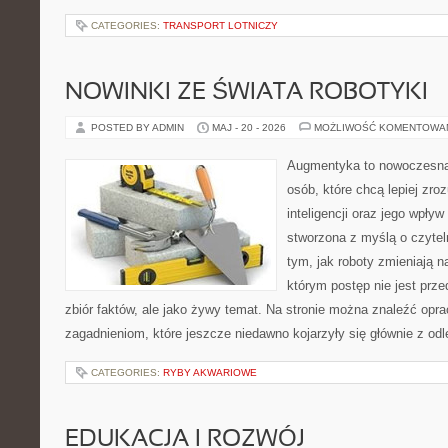
CATEGORIES:
TRANSPORT LOTNICZY
NOWINKI ZE ŚWIATA ROBOTYKI
POSTED BY ADMIN
MAJ - 20 - 2026
MOŻLIWOŚĆ KOMENTOWA
Augmentyka to nowoczesna 
osób, które chcą lepiej zro
inteligencji oraz jego wpływ
stworzona z myślą o czyteln
tym, jak roboty zmieniają n
którym postęp nie jest prz
zbiór faktów, ale jako żywy temat. Na stronie można znaleźć op
zagadnieniom, które jeszcze niedawno kojarzyły się głównie z odl
CATEGORIES:
RYBY AKWARIOWE
EDUKACJA I ROZWÓJ