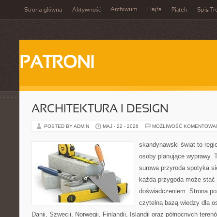
Archiwum
Hajfa
Strona główna
Aktywność
Piątek
Spis Tr
PATRONI
ARCHITEKTURA I DESIGN
POSTED BY ADMIN
MAJ - 22 - 2026
MOŻLIWOŚĆ KOMENTOWA
skandynawski świat to regio
osoby planujące wyprawy. T
surowa przyroda spotyka s
każda przygoda może stać
doświadczeniem. Strona poś
czytelną bazą wiedzy dla o
Danii, Szwecji, Norwegii, Finlandii, Islandii oraz północnych teren