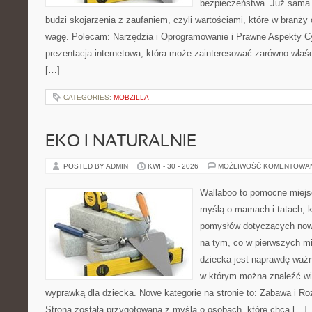
bezpieczeństwa. Już sama
budzi skojarzenia z zaufaniem, czyli wartościami, które w branż
wagę. Polecam: Narzędzia i Oprogramowanie i Prawne Aspekty C
prezentacja internetowa, która może zainteresować zarówno właścic
[…]
CATEGORIES:
MOBZILLA
EKO I NATURALNIE
POSTED BY ADMIN
KWI - 30 - 2026
MOŻLIWOŚĆ KOMENTOWA
Wallaboo to pomocne miejs
myślą o mamach i tatach, k
pomysłów dotyczących nowo
na tym, co w pierwszych mi
dziecka jest naprawdę ważn
w którym można znaleźć wi
wyprawką dla dziecka. Nowe kategorie na stronie to: Zabawa i Rozw
Strona została przygotowana z myślą o osobach, które chcą […]