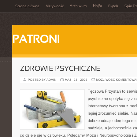
Archiwum
Hajfa
Strona główna
Aktywność
Piątek
Spis Tr
PATRONI
ZDROWIE PSYCHICZNE
POSTED BY ADMIN
MAJ - 23 - 2026
MOŻLIWOŚĆ KOMENTOWA
Tęczowa Przystań to serwi
psychiczne spotyka się z os
internetowy tworzona z myś
lepiej zrozumieć siebie. N
dobrze oddaje ideę tego mie
nadzieją, a jednocześnie za
co dzieje się w człowieku. Polecamy Mózg i Neuropsychologia i 