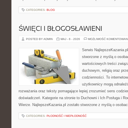
CATEGORIES:
BLOG
ŚWIĘCI I BŁOGOSŁAWIENI
POSTED BY ADMIN
MAJ - 6 - 2026
MOŻLIWOŚĆ KOMENTOWAN
Serwis NajlepszeKazania.p
stworzone z myślą o osobac
wartościowych treści zwią
duchowym, religią oraz prz
codzienności. To internetow
użytkownicy mogą odnaleź
rozważania oraz teksty pomagające lepiej zrozumieć sens codzi
doświadczeń. Kategorie na stronie to Duchowni i Ich Posługa i R
Wierze. NajlepszeKazania.pl zostało stworzone z myślą o osobac
CATEGORIES:
PŁODNOŚĆ I NIEPŁODNOŚĆ