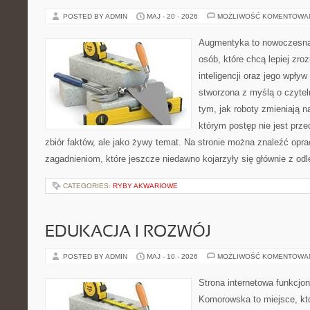
POSTED BY ADMIN
MAJ - 20 - 2026
MOŻLIWOŚĆ KOMENTOWA
Augmentyka to nowoczesna 
osób, które chcą lepiej zro
inteligencji oraz jego wpływ
stworzona z myślą o czyteln
tym, jak roboty zmieniają n
którym postęp nie jest prz
zbiór faktów, ale jako żywy temat. Na stronie można znaleźć op
zagadnieniom, które jeszcze niedawno kojarzyły się głównie z odl
CATEGORIES:
RYBY AKWARIOWE
EDUKACJA I ROZWÓJ
POSTED BY ADMIN
MAJ - 10 - 2026
MOŻLIWOŚĆ KOMENTOWA
Strona internetowa funkcjo
Komorowska to miejsce, kt