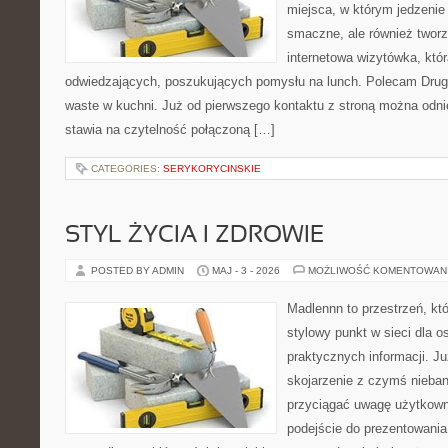
miejsca, w którym jedzenie 
smaczne, ale również twor
internetowa wizytówka, któ
odwiedzających, poszukujących pomysłu na lunch. Polecam Drugi
waste w kuchni. Już od pierwszego kontaktu z stroną można odnie
stawia na czytelność połączoną […]
CATEGORIES:
SERYKORYCINSKIE
STYL ŻYCIA I ZDROWIE
POSTED BY ADMIN
MAJ - 3 - 2026
MOŻLIWOŚĆ KOMENTOWAN
Madlennn to przestrzeń, kt
stylowy punkt w sieci dla 
praktycznych informacji. 
skojarzenie z czymś nieba
przyciągać uwagę użytkowni
podejście do prezentowania 