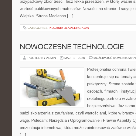
przypadkowy zbiór treści, lecz lekka przestrzeń, w której ważne 
wartość publikowanych materiałów. Nowości na stronie: Tradycje i
Wiejska. Strona Madlennn […]
CATEGORIES:
KUCHNIA DLA ALERGIKÓW
NOWOCZESNE TECHNOLOGIE
POSTED BY ADMIN
MAJ - 1 - 2026
MOŻLIWOŚĆ KOMENTOWAN
Profesjonalna ochrona Twier
koncentruje się na tematy
praktyczny. Strona została
osobach, firmach i instytuc
rzetelnego partnera w zakre
bezpieczeństwa. Już sama
budzi skojarzenia z zaufaniem, czyli wartościami, które w branż
wagę. Polecam: Narzędzia i Oprogramowanie i Prawne Aspekty C
prezentacja internetowa, która może zainteresować zarówno właścic
[…]