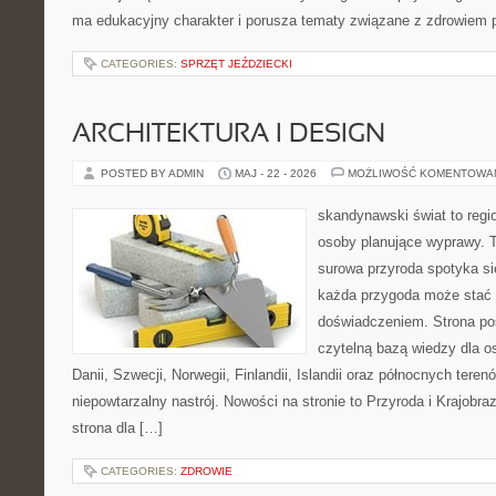
ma edukacyjny charakter i porusza tematy związane z zdrowiem
CATEGORIES:
SPRZĘT JEŹDZIECKI
ARCHITEKTURA I DESIGN
POSTED BY ADMIN
MAJ - 22 - 2026
MOŻLIWOŚĆ KOMENTOWA
skandynawski świat to regio
osoby planujące wyprawy. T
surowa przyroda spotyka s
każda przygoda może stać
doświadczeniem. Strona poś
czytelną bazą wiedzy dla o
Danii, Szwecji, Norwegii, Finlandii, Islandii oraz północnych teren
niepowtarzalny nastrój. Nowości na stronie to Przyroda i Krajobraz
strona dla […]
CATEGORIES:
ZDROWIE