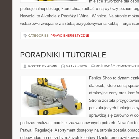
miejsce stworzone dla osó
profesjonalnej obsługi, które chcą zadbać o najwyższy poziom o
Nowości to Alkohole z Podróży i Wina i Winnice. Na stronie możn
wskazówki związane z sztuką przygotowywania koktajli, organiza
CATEGORIES:
PRAWO ENERGETYCZNE
PORADNIKI I TUTORIALE
POSTED BY ADMIN
MAJ - 7 - 2026
MOŻLIWOŚĆ KOMENTOWAN
Feniks Shop to dynamicznie
dla osób, które cenią spra
atrakcyjne ceny oraz komfor
Strona została przygotowa
poszukujących funkcjonalny
sprawdzą się zarówno w co
podczas realizacji bardziej zaawansowanych potrzeb. Nowości to
Prawa i Regulacje. Asortyment dostępny na stronie została oprac
odpowiadać na potrzeby różnych klientów. Dzięki temu użytkown