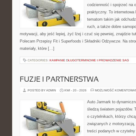
codzienność i spojrzeć na 
praktyczny. To internetowa
tematom takim jak odchudz
ruch, a także dobre samopo
motywacji, aby jeść lepiej, żyć lżej i czuć się pewniej, znajdzie 
Polecam Przepisy Fit i Superfoods i Składniki Odżywcze. Na stro
materiały, które […]
CATEGORIES:
KAMPANIE DŁUGOTERMINOWE I PROWADZENIE SAG
FUZJE I PARTNERSTWA
POSTED BY ADMIN
KWI - 20 - 2026
MOŻLIWOŚĆ KOMENTOWA
Auto Jarmark to dynamiczna
śledzą światem pojazdów. 
o czytelnikach, którzy chc
związanych z motoryzacją, 
treści podanych w czytelny