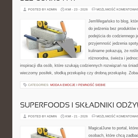
POSTED BY ADMIN
KWI - 23 - 2026
MOŻLIWOŚĆ KOMENTOWA
JemWegańsko to blog, które
do jedzenia bez produktów
podejścia do codziennego je
przyjemność jedzenia spoty
kulinarne pokazują, że roś
różnorodna, świeża i jedno
inspiracji dla osób, które szukają codziennych rozwiązań na śniad
wieczorny posiłek, słodką przekąskę czy drobną przekąskę. Zobac
CATEGORIES:
MODA A EMOCJE I PEWNOŚĆ SIEBIE
SUPERFOODS I SKŁADNIKI ODŻ
POSTED BY ADMIN
KWI - 21 - 2026
MOŻLIWOŚĆ KOMENTOWA
MagicalJune to portal, któr
osobach, które chcą zadbać