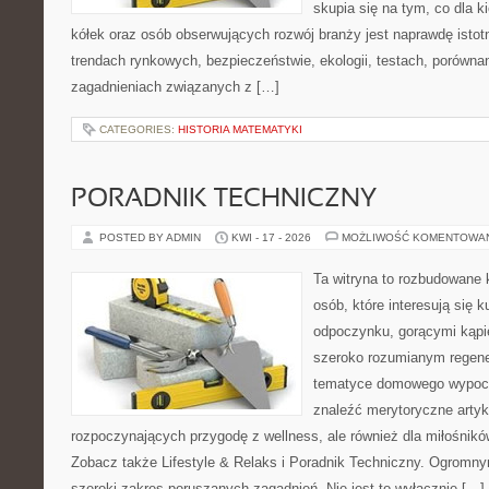
skupia się na tym, co dla 
kółek oraz osób obserwujących rozwój branży jest naprawdę istot
trendach rynkowych, bezpieczeństwie, ekologii, testach, porówna
zagadnieniach związanych z […]
CATEGORIES:
HISTORIA MATEMATYKI
PORADNIK TECHNICZNY
POSTED BY ADMIN
KWI - 17 - 2026
MOŻLIWOŚĆ KOMENTOWA
Ta witryna to rozbudowane 
osób, które interesują się k
odpoczynku, gorącymi kąpi
szeroko rozumianym regener
tematyce domowego wypocz
znaleźć merytoryczne artyk
rozpoczynających przygodę z wellness, ale również dla miłośnik
Zobacz także Lifestyle & Relaks i Poradnik Techniczny. Ogromny
szeroki zakres poruszanych zagadnień. Nie jest to wyłącznie […]