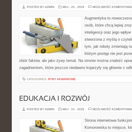
POSTED BY ADMIN
MAJ - 20 - 2026
MOŻLIWOŚĆ KOMENTOWA
Augmentyka to nowoczesna 
osób, które chcą lepiej zro
inteligencji oraz jego wpływ
stworzona z myślą o czyteln
tym, jak roboty zmieniają n
którym postęp nie jest prz
zbiór faktów, ale jako żywy temat. Na stronie można znaleźć op
zagadnieniom, które jeszcze niedawno kojarzyły się głównie z odl
CATEGORIES:
RYBY AKWARIOWE
EDUKACJA I ROZWÓJ
POSTED BY ADMIN
MAJ - 10 - 2026
MOŻLIWOŚĆ KOMENTOWA
Strona internetowa funkcjo
Komorowska to miejsce, kt