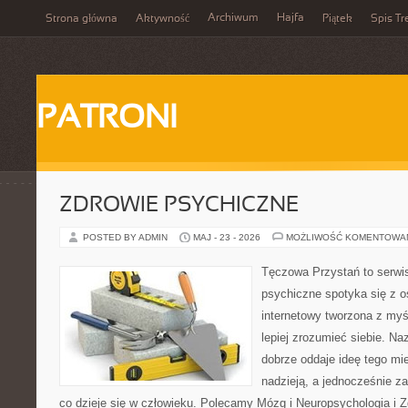
Archiwum
Hajfa
Strona główna
Aktywność
Piątek
Spis Tr
PATRONI
ZDROWIE PSYCHICZNE
POSTED BY ADMIN
MAJ - 23 - 2026
MOŻLIWOŚĆ KOMENTOWA
Tęczowa Przystań to serwi
psychiczne spotyka się z os
internetowy tworzona z myś
lepiej zrozumieć siebie. N
dobrze oddaje ideę tego mie
nadzieją, a jednocześnie za
co dzieje się w człowieku. Polecamy Mózg i Neuropsychologia i 