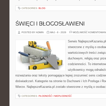
CATEGORIES:
BLOG
ŚWIĘCI I BŁOGOSŁAWIENI
POSTED BY ADMIN
MAJ - 6 - 2026
MOŻLIWOŚĆ KOMENTOWAN
Serwis NajlepszeKazania.p
stworzone z myślą o osobac
wartościowych treści zwią
duchowym, religią oraz prz
codzienności. To internetow
użytkownicy mogą odnaleź
rozważania oraz teksty pomagające lepiej zrozumieć sens codzi
doświadczeń. Kategorie na stronie to Duchowni i Ich Posługa i R
Wierze. NajlepszeKazania.pl zostało stworzone z myślą o osobac
CATEGORIES:
PŁODNOŚĆ I NIEPŁODNOŚĆ