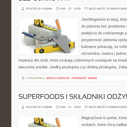
POSTED BY ADMIN
KWI - 23 - 2026
MOŻLIWOŚĆ KOMENTOWA
JemWegańsko to blog, które
do jedzenia bez produktów
podejścia do codziennego je
przyjemność jedzenia spoty
kulinarne pokazują, że roś
różnorodna, świeża i jedno
inspiracji dla osób, które szukają codziennych rozwiązań na śniad
wieczorny posiłek, słodką przekąskę czy drobną przekąskę. Zobac
CATEGORIES:
MODA A EMOCJE I PEWNOŚĆ SIEBIE
SUPERFOODS I SKŁADNIKI ODŻ
POSTED BY ADMIN
KWI - 21 - 2026
MOŻLIWOŚĆ KOMENTOWA
MagicalJune to portal, któr
osobach, które chcą zadbać