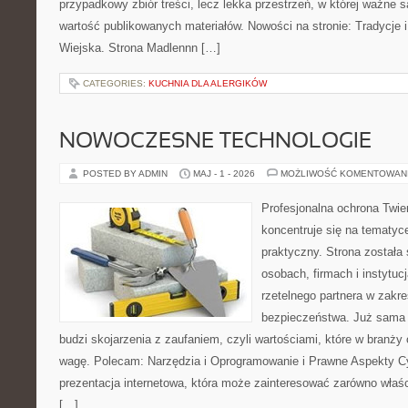
przypadkowy zbiór treści, lecz lekka przestrzeń, w której ważne 
wartość publikowanych materiałów. Nowości na stronie: Tradycje i
Wiejska. Strona Madlennn […]
CATEGORIES:
KUCHNIA DLA ALERGIKÓW
NOWOCZESNE TECHNOLOGIE
POSTED BY ADMIN
MAJ - 1 - 2026
MOŻLIWOŚĆ KOMENTOWAN
Profesjonalna ochrona Twier
koncentruje się na tematy
praktyczny. Strona została
osobach, firmach i instytuc
rzetelnego partnera w zakre
bezpieczeństwa. Już sama
budzi skojarzenia z zaufaniem, czyli wartościami, które w branż
wagę. Polecam: Narzędzia i Oprogramowanie i Prawne Aspekty C
prezentacja internetowa, która może zainteresować zarówno właścic
[…]