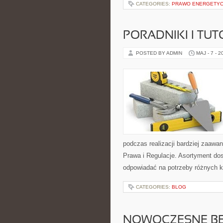
CATEGORIES:
PRAWO ENERGETY
PORADNIKI I TUT
POSTED BY ADMIN
MAJ - 7 - 2
podczas realizacji bardziej zaaw
Prawa i Regulacje. Asortyment dos
odpowiadać na potrzeby różnych k
CATEGORIES:
BLOG
NOWOCZESNE BE