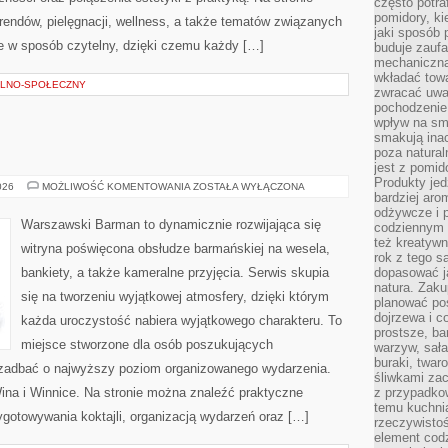
często potra
pomidory, ki
rendów, pielęgnacji, wellness, a także tematów związanych
jaki sposób
 w sposób czytelny, dzięki czemu każdy […]
buduje zaufa
mechaniczną
wkładać tow
LNO-SPOŁECZNY
zwracać uwa
pochodzenie
wpływ na sma
smakują ina
poza natura
jest z pomid
Produkty je
ŚWIAT
026
MOŻLIWOŚĆ KOMENTOWANIA
ZOSTAŁA WYŁĄCZONA
bardziej aro
WÓDKI
odżywcze i p
Warszawski Barman to dynamicznie rozwijająca się
codziennym 
też kreatywn
witryna poświęcona obsłudze barmańskiej na wesela,
rok z tego s
bankiety, a także kameralne przyjęcia. Serwis skupia
dopasować ja
natura. Zaku
się na tworzeniu wyjątkowej atmosfery, dzięki którym
planować pos
dojrzewa i c
każda uroczystość nabiera wyjątkowego charakteru. To
prostsze, ba
miejsce stworzone dla osób poszukujących
warzyw, sała
buraki, twar
cą zadbać o najwyższy poziom organizowanego wydarzenia.
śliwkami zac
ina i Winnice. Na stronie można znaleźć praktyczne
z przypadko
temu kuchnia
gotowywania koktajli, organizacją wydarzeń oraz […]
rzeczywistoś
element codz