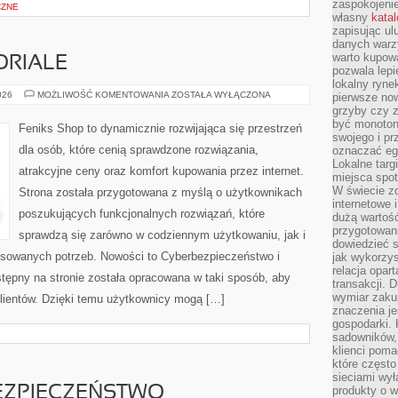
zaspokojeni
CZNE
własny
kata
zapisując ul
danych warz
warto kupowa
ORIALE
pozwala lepi
lokalny ryn
PORADNIKI
026
MOŻLIWOŚĆ KOMENTOWANIA
ZOSTAŁA WYŁĄCZONA
pierwsze now
I
grzyby czy z
TUTORIALE
być monoton
Feniks Shop to dynamicznie rozwijająca się przestrzeń
swojego i pr
dla osób, które cenią sprawdzone rozwiązania,
oznaczać egz
Lokalne targ
atrakcyjne ceny oraz komfort kupowania przez internet.
miejsca spo
W świecie z
Strona została przygotowana z myślą o użytkownikach
internetowe 
poszukujących funkcjonalnych rozwiązań, które
dużą wartoś
przygotowani
sprawdzą się zarówno w codziennym użytkowaniu, jak i
dowiedzieć 
ansowanych potrzeb. Nowości to Cyberbezpieczeństwo i
jak wykorzys
relacja opar
tępny na stronie została opracowana w taki sposób, aby
transakcji. D
wymiar zakup
lientów. Dzięki temu użytkownicy mogą […]
znaczenia je
gospodarki. 
sadowników,
klienci poma
które często
sieciami wy
ZPIECZEŃSTWO
produkty o w