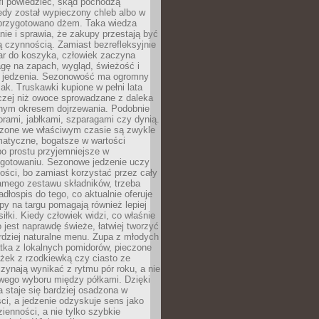
fi powiedzieć, skąd pochodzą
edy został wypieczony chleb albo w
 przygotowano dżem. Taka wiedza
nie i sprawia, że zakupy przestają być
 czynnością. Zamiast bezrefleksyjnie
ar do koszyka, człowiek zaczyna
gę na zapach, wygląd, świeżość i
 jedzenia. Sezonowość ma ogromny
k. Truskawki kupione w pełni lata
czej niż owoce sprowadzane z daleka
lnym okresem dojrzewania. Podobnie
orami, jabłkami, szparagami czy dynią.
dzone we właściwym czasie są zwykle
matyczne, bogatsze w wartości
o prostu przyjemniejsze w
gotowaniu. Sezonowe jedzenie uczy
ości, bo zamiast korzystać przez cały
amego zestawu składników, trzeba
dłospis do tego, co aktualnie oferuje
py na targu pomagają również lepiej
iłki. Kiedy człowiek widzi, co właśnie
o jest naprawdę świeże, łatwiej tworzyć
rdziej naturalne menu. Zupa z młodych
tka z lokalnych pomidorów, pieczone
ożek z rzodkiewką czy ciasto ze
zynają wynikać z rytmu pór roku, a nie
wego wyboru między półkami. Dzięki
 staje się bardziej osadzona w
ci, a jedzenie odzyskuje sens jako
ienności, a nie tylko szybkie