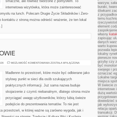
smaczne, ale również tworzone z pomysłem. To
warzyw, sała
buraki, twar
internetowa wizytówka, która może zainteresować
śliwkami zac
mysłu na lunch. Polecam Drugie Życie Składników i Zero-
z przypadko
temu kuchnia
 kontaktu z stroną można odnieść wrażenie, że ten lokal
rzeczywistoś
…]
element codz
zaspokojeni
własny
kata
zapisując ul
danych warz
warto kupowa
pozwala lepi
ROWIE
lokalny ryn
pierwsze now
grzyby czy z
STYL
026
MOŻLIWOŚĆ KOMENTOWANIA
ZOSTAŁA WYŁĄCZONA
być monoton
ŻYCIA
I
swojego i pr
ZDROWIE
Madlennn to przestrzeń, które może być odbierane jako
oznaczać egz
Lokalne targ
stylowy punkt w sieci dla osób szukających
miejsca spo
W świecie z
praktycznych informacji. Już sama nazwa buduje
internetowe 
skojarzenie z czymś niebanalnym, dlatego strona może
dużą wartoś
przygotowani
przyciągać uwagę użytkowników, którzy lubią świeże
dowiedzieć 
podejście do prezentowania tematów. To nie jest
jak wykorzys
relacja opar
ka przestrzeń, w której ważne są zarówno wygoda, jak i
transakcji. D
wymiar zakup
 Nowości na stronie: Tradycje i Kultura Wsi i Kuchnia