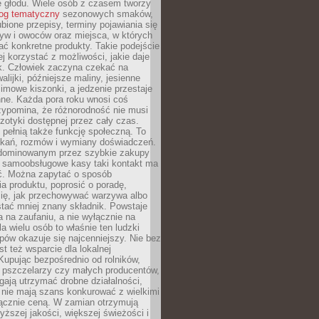
e głodu. Wiele osób z czasem tworzy
log tematyczny
sezonowych smaków,
ubione przepisy, terminy pojawiania się
yw i owoców oraz miejsca, w których
ć konkretne produkty. Takie podejście
ej korzystać z możliwości, jakie daje
ek. Człowiek zaczyna czekać na
alijki, późniejsze maliny, jesienne
imowe kiszonki, a jedzenie przestaje
ne. Każda pora roku wnosi coś
zypomina, że różnorodność nie musi
otyki dostępnej przez cały czas.
i pełnią także funkcję społeczną. To
tkań, rozmów i wymiany doświadczeń.
dominowanym przez szybkie zakupy
i samoobsługowe kasy taki kontakt ma
ć. Można zapytać o sposób
a produktu, poprosić o poradę,
się, jak przechowywać warzywa albo
tać mniej znany składnik. Powstaje
ta na zaufaniu, a nie wyłącznie na
la wielu osób to właśnie ten ludzki
ów okazuje się najcenniejszy. Nie bez
st też wsparcie dla lokalnej
Kupując bezpośrednio od rolników,
 pszczelarzy czy małych producentów,
gają utrzymać drobne działalności,
 nie mają szans konkurować z wielkimi
łącznie ceną. W zamian otrzymują
yższej jakości, większej świeżości i