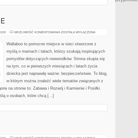
IE
EKO
2026
MOŻLIWOŚĆ KOMENTOWANIA
ZOSTAŁA WYŁĄCZONA
I
NATURALNIE
Wallaboo to pomocne miejsce w sieci stworzone z
myślą o mamach i tatach, którzy szukają inspirujących
pomysłów dotyczących noworodków. Strona skupia się
na tym, co w pierwszych miesiącach i latach życia
dziecka jest naprawdę ważne: bezpieczeństwie. To blog,
w którym można znaleźć wiele tematów związanych z
ie na stronie to: Zabawa i Rozwój i Karmienie i Posiłki.
ślą o osobach, które chcą […]
BEZ