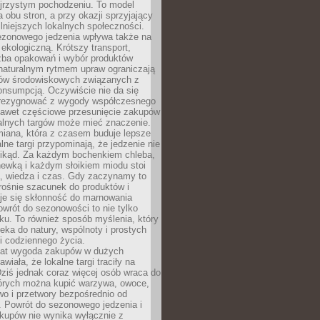
ejrzystym pochodzeniu. To model
a obu stron, a przy okazji sprzyjający
lniejszych lokalnych społeczności.
ezonowego jedzenia wpływa także na
kologiczną. Krótszy transport,
czba opakowań i wybór produktów
naturalnym rytmem upraw ograniczają
ów środowiskowych związanych z
onsumpcją. Oczywiście nie da się
zrezygnować z wygody współczesnego
 nawet częściowe przesunięcie zakupów
kalnych targów może mieć znaczenie.
miana, która z czasem buduje lepsze
lne targi przypominają, że jedzenie nie
znikąd. Za każdym bochenkiem chleba,
ewką i każdym słoikiem miodu stoi
a, wiedza i czas. Gdy zaczynamy to
rośnie szacunek do produktów i
je się skłonność do marnowania
wrót do sezonowości to nie tylko
u. To również sposób myślenia, który
ieka do natury, wspólnoty i prostych
i codziennego życia.
 lat wygoda zakupów w dużych
wiała, że lokalne targi traciły na
ziś jednak coraz więcej osób wraca do
tórych można kupić warzywa, owoce,
wo i przetwory bezpośrednio od
. Powrót do sezonowego jedzenia i
akupów nie wynika wyłącznie z