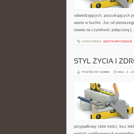
odwiedzających, poszukujących po
waste w kuchni. Już od pierwszego
stawia na czytelność połączoną [
CATEGORIES:
SERYKORYCINSKIE
STYL ŻYCIA I ZD
POSTED BY ADMIN
MAJ - 3 - 2
przypadkowy zbiór treści, lecz lek
wartość publikowanych materiałów.