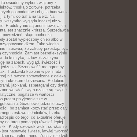
 To świadomy wybór związany z
duktów, troską o zdrowie, potrzebą
małych gospodarstw i chęcią budowania
cji z tym, co trafia na talerz. Na
gu wszystko wygląda inaczej niż w
e. Produkty nie są anonimowe, a ich
enta jest znacznie krótsza. Sprzedawca
fi powiedzieć, skąd pochodzą
edy został wypieczony chleb albo w
 przygotowano dżem. Taka wiedza
nie i sprawia, że zakupy przestają być
 czynnością. Zamiast bezrefleksyjnie
ar do koszyka, człowiek zaczyna
gę na zapach, wygląd, świeżość i
 jedzenia. Sezonowość ma ogromny
k. Truskawki kupione w pełni lata
czej niż owoce sprowadzane z daleka
lnym okresem dojrzewania. Podobnie
orami, jabłkami, szparagami czy dynią.
dzone we właściwym czasie są zwykle
matyczne, bogatsze w wartości
o prostu przyjemniejsze w
gotowaniu. Sezonowe jedzenie uczy
ości, bo zamiast korzystać przez cały
amego zestawu składników, trzeba
dłospis do tego, co aktualnie oferuje
py na targu pomagają również lepiej
iłki. Kiedy człowiek widzi, co właśnie
o jest naprawdę świeże, łatwiej tworzyć
rdziej naturalne menu. Zupa z młodych