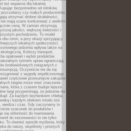
st też wsparcie dla lokalnej
Kupując bezpośrednio od rolników,
 pszczelarzy czy małych producentów,
gają utrzymać drobne działalności,
 nie mają szans konkurować z wielkimi
łącznie ceną. W zamian otrzymują
yższej jakości, większej świeżości i
ejrzystym pochodzeniu. To model
a obu stron, a przy okazji sprzyjający
lniejszych lokalnych społeczności.
ezonowego jedzenia wpływa także na
kologiczną. Krótszy transport,
czba opakowań i wybór produktów
naturalnym rytmem upraw ograniczają
ów środowiskowych związanych z
onsumpcją. Oczywiście nie da się
zrezygnować z wygody współczesnego
 nawet częściowe przesunięcie zakupów
kalnych targów może mieć znaczenie.
miana, która z czasem buduje lepsze
lne targi przypominają, że jedzenie nie
znikąd. Za każdym bochenkiem chleba,
ewką i każdym słoikiem miodu stoi
a, wiedza i czas. Gdy zaczynamy to
rośnie szacunek do produktów i
je się skłonność do marnowania
wrót do sezonowości to nie tylko
u. To również sposób myślenia, który
ieka do natury, wspólnoty i prostych
i codziennego życia.