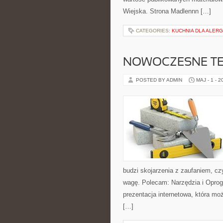
Wiejska. Strona Madlennn […]
CATEGORIES:
KUCHNIA DLA ALER
NOWOCZESNE T
POSTED BY ADMIN
MAJ - 1 - 2
budzi skojarzenia z zaufaniem, cz
wagę. Polecam: Narzędzia i Opro
prezentacja internetowa, która moż
[…]