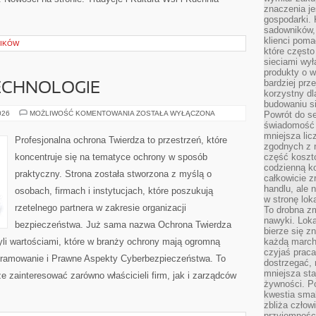
znaczenia je
gospodarki. 
sadowników,
klienci poma
GIKÓW
które często
sieciami wy
produkty o w
bardziej prz
ECHNOLOGIE
korzystny dl
budowaniu si
NOWOCZESNE
026
MOŻLIWOŚĆ KOMENTOWANIA
ZOSTAŁA WYŁĄCZONA
Powrót do s
TECHNOLOGIE
świadomość e
mniejsza li
Profesjonalna ochrona Twierdza to przestrzeń, które
zgodnych z 
koncentruje się na tematyce ochrony w sposób
część koszt
codzienną k
praktyczny. Strona została stworzona z myślą o
całkowicie 
handlu, ale
osobach, firmach i instytucjach, które poszukują
w stronę lo
rzetelnego partnera w zakresie organizacji
To drobna z
nawyki. Loka
bezpieczeństwa. Już sama nazwa Ochrona Twierdza
bierze się 
yli wartościami, które w branży ochrony mają ogromną
każdą march
czyjaś prac
gramowanie i Prawne Aspekty Cyberbezpieczeństwa. To
dostrzegać, 
mniejsza sta
e zainteresować zarówno właścicieli firm, jak i zarządców
żywności. Po
kwestia smak
zbliża człow
przyjemnośc