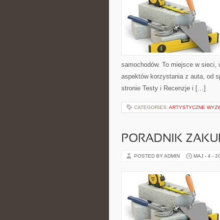
samochodów. To miejsce w sieci, 
aspektów korzystania z auta, od 
stronie Testy i Recenzje i […]
CATEGORIES:
ARTYSTYCZNE WYZ
PORADNIK ZAK
POSTED BY ADMIN
MAJ - 4 - 2