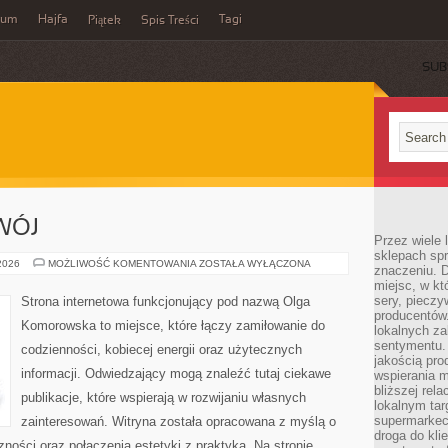
wum
Hajfa
Tagi
Piątek
Spis Treści
SUB
WÓJ
Przez wiele
sklepach spra
EDUKACJA
 2026
MOŻLIWOŚĆ KOMENTOWANIA
ZOSTAŁA WYŁĄCZONA
znaczeniu. D
I
miejsc, w k
ROZWÓJ
sery, pieczy
Strona internetowa funkcjonujący pod nazwą Olga
producentów
Komorowska to miejsce, które łączy zamiłowanie do
lokalnych z
sentymentu.
codzienności, kobiecej energii oraz użytecznych
jakością pro
informacji. Odwiedzający mogą znaleźć tutaj ciekawe
wspierania 
bliższej rela
publikacje, które wspierają w rozwijaniu własnych
lokalnym tar
supermarkeci
zainteresowań. Witryna została opracowana z myślą o
droga do kli
ności oraz połączenia estetyki z praktyką. Na stronie