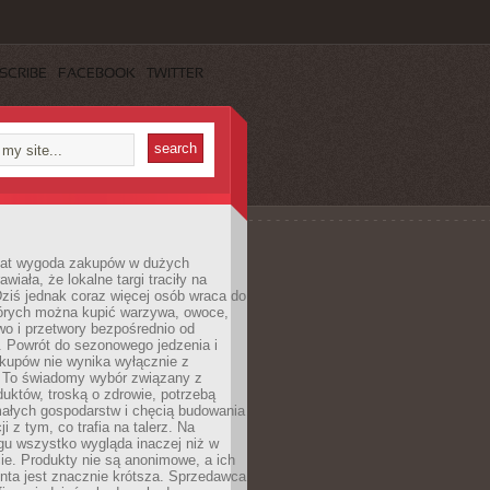
SCRIBE
FACEBOOK
TWITTER
 lat wygoda zakupów w dużych
wiała, że lokalne targi traciły na
ziś jednak coraz więcej osób wraca do
tórych można kupić warzywa, owoce,
wo i przetwory bezpośrednio od
. Powrót do sezonowego jedzenia i
akupów nie wynika wyłącznie z
 To świadomy wybór związany z
duktów, troską o zdrowie, potrzebą
małych gospodarstw i chęcią budowania
cji z tym, co trafia na talerz. Na
gu wszystko wygląda inaczej niż w
e. Produkty nie są anonimowe, a ich
enta jest znacznie krótsza. Sprzedawca