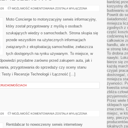
bardziej prz
korzystny dl
NOWOCZESNE
026
MOŻLIWOŚĆ KOMENTOWANIA
ZOSTAŁA WYŁĄCZONA
budowaniu si
BEZPIECZEŃSTWO
Powrót do s
świadomość e
Moto Concierge to motoryzacyjny serwis informacyjny,
mniejsza li
który został przygotowany z myślą o osobach
zgodnych z 
część koszt
szukających wiedzy o samochodach. Strona skupia się
codzienną k
przede wszystkim na użytecznych informacjach
całkowicie 
handlu, ale
związanych z eksploatacją samochodów, zwłaszcza
w stronę lo
To drobna z
tych dostępnych na rynku używanym. To miejsce, w
nawyki. Loka
dpowiedzi przydatne zarówno przed zakupem auta, jak i
bierze się 
każdą march
wania, przygotowania do sprzedaży czy oceny stanu
czyjaś prac
 Testy i Recenzje Technologii i Łączność […]
dostrzegać, 
mniejsza sta
żywności. Po
IERUCHOMOŚCIACH
kwestia smak
zbliża człow
przyjemnośc
Przez wiele
E
sklepach spra
znaczeniu. D
miejsc, w k
TESTY
026
MOŻLIWOŚĆ KOMENTOWANIA
ZOSTAŁA WYŁĄCZONA
I
sery, pieczy
RECENZJE
producentów
Rentdabcar to nowoczesny serwis internetowy
lokalnych z