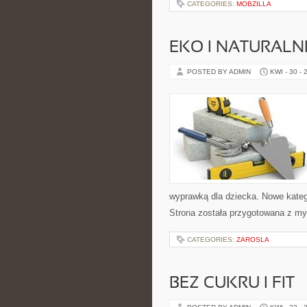
CATEGORIES:
MOBZILLA
EKO I NATURALN
POSTED BY ADMIN
KWI - 30 - 
wyprawką dla dziecka. Nowe kategor
Strona została przygotowana z my
CATEGORIES:
ZAROSLA
BEZ CUKRU I FIT