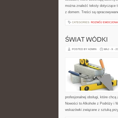
można znaleźć teksty dotyczące t
z domem. Treści są opracowywane
CATEGORIES:
ROZWÓJ EMOCJONA
ŚWIAT WÓDKI
POSTED BY ADMIN
MAJ - 9 - 2
profesjonalnej obsługi, które ch
Nowości to Alkohole z Podróży i W
wskazówki związane z sztuką przy