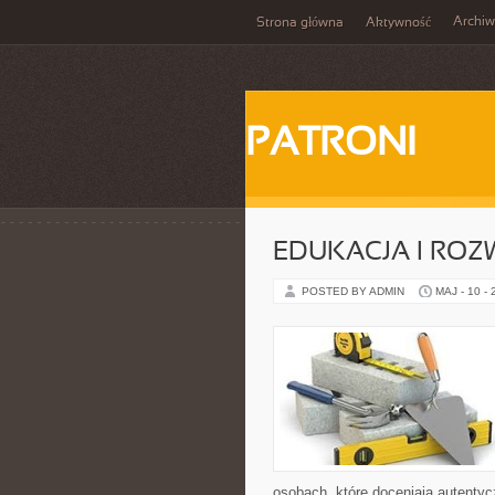
Archi
Strona główna
Aktywność
PATRONI
EDUKACJA I ROZ
POSTED BY ADMIN
MAJ - 10 -
osobach, które doceniają autentycz