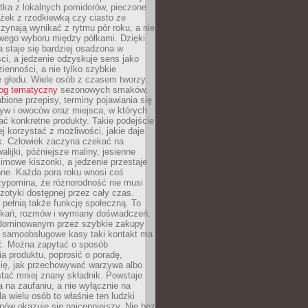
tka z lokalnych pomidorów, pieczone
ożek z rzodkiewką czy ciasto ze
zynają wynikać z rytmu pór roku, a nie
wego wyboru między półkami. Dzięki
 staje się bardziej osadzona w
ci, a jedzenie odzyskuje sens jako
ienności, a nie tylko szybkie
e głodu. Wiele osób z czasem tworzy
log tematyczny
sezonowych smaków,
ubione przepisy, terminy pojawiania się
yw i owoców oraz miejsca, w których
ć konkretne produkty. Takie podejście
ej korzystać z możliwości, jakie daje
ek. Człowiek zaczyna czekać na
alijki, późniejsze maliny, jesienne
imowe kiszonki, a jedzenie przestaje
ne. Każda pora roku wnosi coś
zypomina, że różnorodność nie musi
otyki dostępnej przez cały czas.
i pełnią także funkcję społeczną. To
tkań, rozmów i wymiany doświadczeń.
dominowanym przez szybkie zakupy
i samoobsługowe kasy taki kontakt ma
ć. Można zapytać o sposób
a produktu, poprosić o poradę,
się, jak przechowywać warzywa albo
tać mniej znany składnik. Powstaje
ta na zaufaniu, a nie wyłącznie na
la wielu osób to właśnie ten ludzki
ów okazuje się najcenniejszy. Nie bez