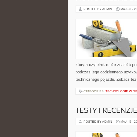
POSTED BY ADMIN
MAJ - 6 - 2
którym czytelnik może znaleźć po
podczas jego codziennego użytko
technicznego pojazdu. Zobacz też:
CATEGORIES:
TECHNOLOGIE W N
TESTY I RECENZJ
POSTED BY ADMIN
MAJ - 5 - 2