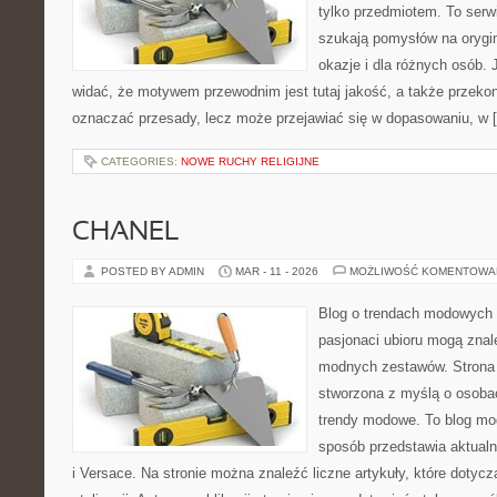
tylko przedmiotem. To serw
szukają pomysłów na orygin
okazje i dla różnych osób.
widać, że motywem przewodnim jest tutaj jakość, a także przekon
oznaczać przesady, lecz może przejawiać się w dopasowaniu, w 
CATEGORIES:
NOWE RUCHY RELIGIJNE
CHANEL
POSTED BY ADMIN
MAR - 11 - 2026
MOŻLIWOŚĆ KOMENTOWA
Blog o trendach modowych 
pasjonaci ubioru mogą zna
modnych zestawów. Strona p
stworzona z myślą o osoba
trendy modowe. To blog mo
sposób przedstawia aktualn
i Versace. Na stronie można znaleźć liczne artykuły, które dotyc