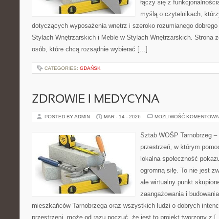
łączy się z funkcjonalności
myślą o czytelnikach, którz
dotyczących wyposażenia wnętrz i szeroko rozumianego dobrego 
Stylach Wnętrzarskich i Meble w Stylach Wnętrzarskich. Strona z
osób, które chcą rozsądnie wybierać […]
CATEGORIES:
GDAŃSK
ZDROWIE I MEDYCYNA
POSTED BY ADMIN
MAR - 14 - 2026
MOŻLIWOŚĆ KOMENTOWA
Sztab WOŚP Tarnobrzeg – G
przestrzeń, w którym pomoc
lokalna społeczność pokazu
ogromną siłę. To nie jest z
ale wirtualny punkt skupion
zaangażowania i budowania 
mieszkańców Tarnobrzega oraz wszystkich ludzi o dobrych intencja
przestrzeni, może od razu poczuć, że jest to projekt tworzony z [