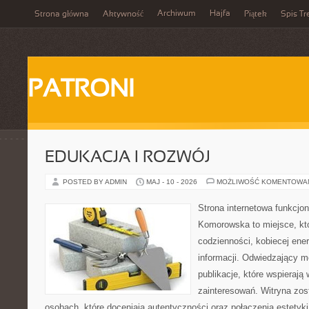
Archiwum
Hajfa
Strona główna
Aktywność
Piątek
Spis Tr
PATRONI
EDUKACJA I ROZWÓJ
POSTED BY ADMIN
MAJ - 10 - 2026
MOŻLIWOŚĆ KOMENTOWA
Strona internetowa funkcjo
Komorowska to miejsce, kt
codzienności, kobiecej ene
informacji. Odwiedzający m
publikacje, które wspierają
zainteresowań. Witryna zos
osobach, które doceniają autentyczności oraz połączenia estetyki