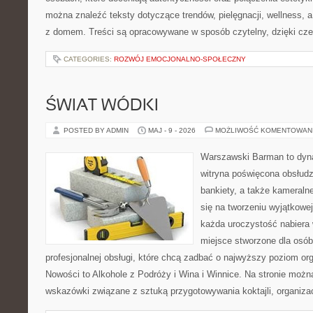
można znaleźć teksty dotyczące trendów, pielęgnacji, wellness,
z domem. Treści są opracowywane w sposób czytelny, dzięki cz
CATEGORIES:
ROZWÓJ EMOCJONALNO-SPOŁECZNY
ŚWIAT WÓDKI
POSTED BY ADMIN
MAJ - 9 - 2026
MOŻLIWOŚĆ KOMENTOWAN
Warszawski Barman to dyna
witryna poświęcona obsłudz
bankiety, a także kameralne
się na tworzeniu wyjątkowej
każda uroczystość nabiera 
miejsce stworzone dla osó
profesjonalnej obsługi, które chcą zadbać o najwyższy poziom o
Nowości to Alkohole z Podróży i Wina i Winnice. Na stronie możn
wskazówki związane z sztuką przygotowywania koktajli, organiza