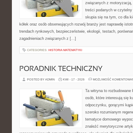
związanych z motoryzacją, 
treści podanych w czytelny
skupia się na tym, co dla 
kółek oraz osób obserwujących rozwój branży jest naprawdę istot
trendach rynkowych, bezpieczeństwie, ekologii, testach, porówna
zagadnieniach związanych z […]
CATEGORIES:
HISTORIA MATEMATYKI
PORADNIK TECHNICZNY
POSTED BY ADMIN
KWI - 17 - 2026
MOŻLIWOŚĆ KOMENTOWA
Ta witryna to rozbudowane 
osób, które interesują się k
odpoczynku, gorącymi kąpi
szeroko rozumianym regener
tematyce domowego wypocz
znaleźć merytoryczne artyk