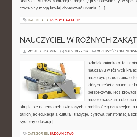
stylizacji. Autorzy publikacji starają się przedstawiać styl w spo
czytelnicy mogą łatwiej dopasować ubrania. […]
CATEGORIES:
TARASY I BALKONY
NAUCZYCIEL W RÓŻNYCH ZAKĄ
POSTED BY ADMIN
MAR - 10 - 2026
MOŻLIWOŚĆ KOMENTOWA
szkolakamionka.pl to inspir
nauczaniu w różnych krajac
może być przestrzenią odkr
którym treści o nauce nie k
perspektywie, lecz prowadz
modele nauczania obecne n
skupia się na tematach związanych z mobilnością edukacyjną, a 
takich jak edukacja a kultura i tradycje, cyfrowa transformacja sz
systemy edukacji […]
CATEGORIES:
BUDOWNICTWO