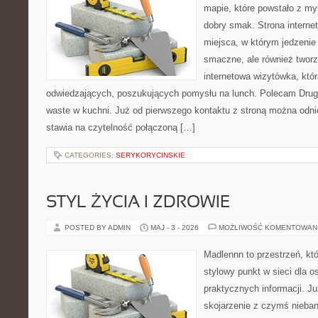
mapie, które powstało z my
dobry smak. Strona internet
miejsca, w którym jedzenie 
smaczne, ale również twor
internetowa wizytówka, któ
odwiedzających, poszukujących pomysłu na lunch. Polecam Drugi
waste w kuchni. Już od pierwszego kontaktu z stroną można odnie
stawia na czytelność połączoną […]
CATEGORIES:
SERYKORYCINSKIE
STYL ŻYCIA I ZDROWIE
POSTED BY ADMIN
MAJ - 3 - 2026
MOŻLIWOŚĆ KOMENTOWAN
Madlennn to przestrzeń, kt
stylowy punkt w sieci dla 
praktycznych informacji. 
skojarzenie z czymś nieba