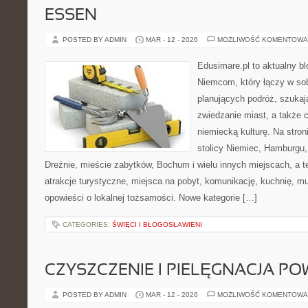
ESSEN
POSTED BY ADMIN
MAR - 12 - 2026
MOŻLIWOŚĆ KOMENTOWA
Edusimare.pl to aktualny b
Niemcom, który łączy w so
planujących podróż, szukają
zwiedzanie miast, a także 
niemiecką kulturę. Na stroni
stolicy Niemiec, Hamburgu,
Dreźnie, mieście zabytków, Bochum i wielu innych miejscach, a 
atrakcje turystyczne, miejsca na pobyt, komunikację, kuchnię, mu
opowieści o lokalnej tożsamości. Nowe kategorie […]
CATEGORIES:
ŚWIĘCI I BŁOGOSŁAWIENI
CZYSZCZENIE I PIELĘGNACJA PO
POSTED BY ADMIN
MAR - 12 - 2026
MOŻLIWOŚĆ KOMENTOWA