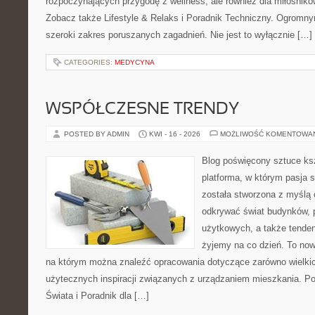
rozpoczynających przygodę z wellness, ale również dla miłośnik
Zobacz także Lifestyle & Relaks i Poradnik Techniczny. Ogromny
szeroki zakres poruszanych zagadnień. Nie jest to wyłącznie […]
CATEGORIES:
MEDYCYNA
WSPÓŁCZESNE TRENDY
POSTED BY ADMIN
KWI - 16 - 2026
MOŻLIWOŚĆ KOMENTOWA
Blog poświęcony sztuce ksz
platforma, w którym pasja s
została stworzona z myślą 
odkrywać świat budynków, p
użytkowych, a także tenden
żyjemy na co dzień. To no
na którym można znaleźć opracowania dotyczące zarówno wielkich 
użytecznych inspiracji związanych z urządzaniem mieszkania. P
Świata i Poradnik dla […]