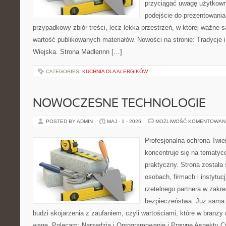
przyciągać uwagę użytkowni
podejście do prezentowania 
przypadkowy zbiór treści, lecz lekka przestrzeń, w której ważne 
wartość publikowanych materiałów. Nowości na stronie: Tradycje i
Wiejska. Strona Madlennn […]
CATEGORIES:
KUCHNIA DLA ALERGIKÓW
NOWOCZESNE TECHNOLOGIE
POSTED BY ADMIN
MAJ - 1 - 2026
MOŻLIWOŚĆ KOMENTOWAN
Profesjonalna ochrona Twier
koncentruje się na tematy
praktyczny. Strona została
osobach, firmach i instytuc
rzetelnego partnera w zakre
bezpieczeństwa. Już sama
budzi skojarzenia z zaufaniem, czyli wartościami, które w branż
wagę. Polecam: Narzędzia i Oprogramowanie i Prawne Aspekty C