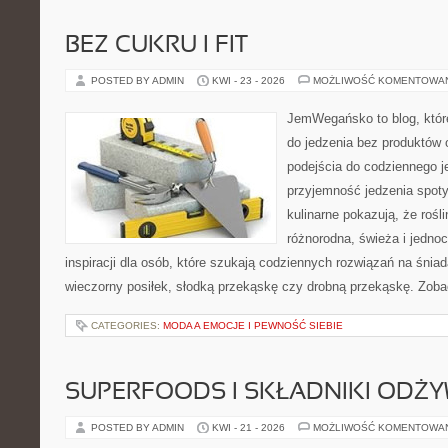
BEZ CUKRU I FIT
POSTED BY ADMIN
KWI - 23 - 2026
MOŻLIWOŚĆ KOMENTOWA
JemWegańsko to blog, które
do jedzenia bez produktów
podejścia do codziennego je
przyjemność jedzenia spoty
kulinarne pokazują, że roś
różnorodna, świeża i jedno
inspiracji dla osób, które szukają codziennych rozwiązań na śniad
wieczorny posiłek, słodką przekąskę czy drobną przekąskę. Zobac
CATEGORIES:
MODA A EMOCJE I PEWNOŚĆ SIEBIE
SUPERFOODS I SKŁADNIKI ODŻ
POSTED BY ADMIN
KWI - 21 - 2026
MOŻLIWOŚĆ KOMENTOWA