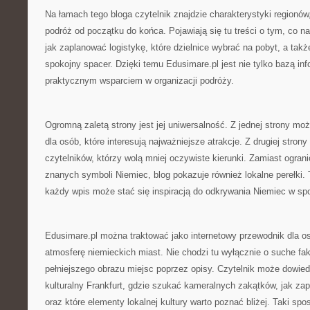
Na łamach tego bloga czytelnik znajdzie charakterystyki regionó
podróż od początku do końca. Pojawiają się tu treści o tym, co na
jak zaplanować logistykę, które dzielnice wybrać na pobyt, a takż
spokojny spacer. Dzięki temu Edusimare.pl jest nie tylko bazą inf
praktycznym wsparciem w organizacji podróży.
Ogromną zaletą strony jest jej uniwersalność. Z jednej strony mo
dla osób, które interesują najważniejsze atrakcje. Z drugiej strony
czytelników, którzy wolą mniej oczywiste kierunki. Zamiast ograni
znanych symboli Niemiec, blog pokazuje również lokalne perełki. 
każdy wpis może stać się inspiracją do odkrywania Niemiec w spo
Edusimare.pl można traktować jako internetowy przewodnik dla o
atmosferę niemieckich miast. Nie chodzi tu wyłącznie o suche fak
pełniejszego obrazu miejsc poprzez opisy. Czytelnik może dowied
kulturalny Frankfurt, gdzie szukać kameralnych zakątków, jak za
oraz które elementy lokalnej kultury warto poznać bliżej. Taki sp