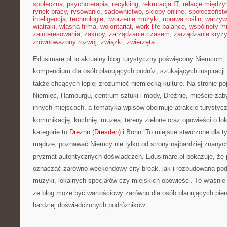
społeczna
,
psychoterapia
,
recykling
,
rekrutacja IT
,
relacje między
rynek pracy
,
rysowanie
,
sadownictwo
,
sklepy online
,
społeczeńst
inteligencja
,
technologie
,
tworzenie muzyki
,
uprawa roślin
,
warzyw
wiatraki
,
własna firma
,
wolontariat
,
work-life balance
,
wspólnoty m
zainteresowania
,
zakupy
,
zarządzanie czasem
,
zarządzanie kryz
zrównoważony rozwój
,
związki
,
zwierzęta
Edusimare.pl to aktualny blog turystyczny poświęcony Niemcom, 
kompendium dla osób planujących podróż, szukających inspiracji 
także chcących lepiej zrozumieć niemiecką kulturę. Na stronie poja
Niemiec, Hamburgu, centrum sztuki i mody, Dreźnie, mieście zab
innych miejscach, a tematyka wpisów obejmuje atrakcje turystycz
komunikację, kuchnię, muzea, tereny zielone oraz opowieści o lo
kategorie to
Drezno (Dresden)
i Bonn. To miejsce stworzone dla t
mądrze, poznawać Niemcy nie tylko od strony najbardziej znanych
pryzmat autentycznych doświadczeń. Edusimare.pl pokazuje, ż
oznaczać zarówno weekendowy city break, jak i rozbudowaną podr
muzyki, lokalnych specjałów czy miejskich opowieści. To właśnie
że blog może być wartościowy zarówno dla osób planujących pierw
bardziej doświadczonych podróżników.