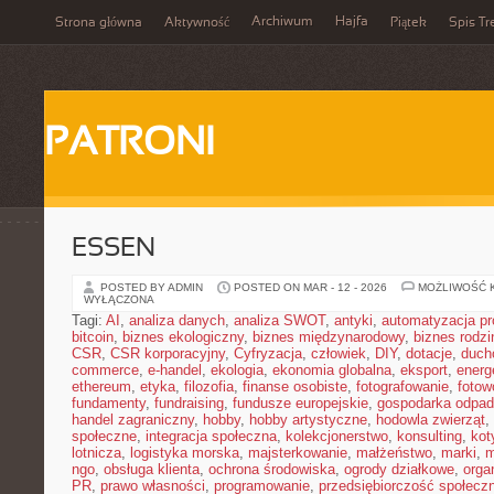
Archiwum
Hajfa
Strona główna
Aktywność
Piątek
Spis Tr
PATRONI
ESSEN
POSTED BY ADMIN
POSTED ON MAR - 12 - 2026
MOŻLIWOŚĆ 
WYŁĄCZONA
Tagi:
AI
,
analiza danych
,
analiza SWOT
,
antyki
,
automatyzacja p
bitcoin
,
biznes ekologiczny
,
biznes międzynarodowy
,
biznes rodzi
CSR
,
CSR korporacyjny
,
Cyfryzacja
,
człowiek
,
DIY
,
dotacje
,
duch
commerce
,
e-handel
,
ekologia
,
ekonomia globalna
,
eksport
,
energ
ethereum
,
etyka
,
filozofia
,
finanse osobiste
,
fotografowanie
,
fotow
fundamenty
,
fundraising
,
fundusze europejskie
,
gospodarka odpa
handel zagraniczny
,
hobby
,
hobby artystyczne
,
hodowla zwierząt
,
społeczne
,
integracja społeczna
,
kolekcjonerstwo
,
konsulting
,
kot
lotnicza
,
logistyka morska
,
majsterkowanie
,
małżeństwo
,
marki
,
m
ngo
,
obsługa klienta
,
ochrona środowiska
,
ogrody działkowe
,
orga
PR
,
prawo własności
,
programowanie
,
przedsiębiorczość społecz