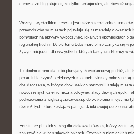
sprawia, że blog staje się nie tylko funkcjonalny, ale również anga
Ważnym wyróżnikiem serwisu jest także szeroki zakres tematów
przewodników po miastach pojawiają się tu materiały o okazjach 
pomysłach na aktywny wypoczynek, lokalnych opowieściach o d
regionalnej kuchni. Dzięki temu Edusimare.pl nie zamyka się w je
żywym miejscem dla wszystkich, których fascynują Niemcy w wi
To idealna strona dla osób planujących weekendową podróż, ale ta
prostu lubią czytać o ciekawych miastach. Niemcy pokazane są tu
doświadczenia, w którym obok wielkich metropolii istnieją miast
nowoczesnych dzielnic można odkrywać ślady dawnych epok. Tak
podróżowania z większą ciekawością, do wybierania miejsc nie tyl
również tych, które zostają w pamięci dzięki swojej codziennej at
Edusimare.pl to także blog dla ciekawych świata, którzy zanim wy
zanurzyć się w inspirujących opisach. Czytanie o niemieckich m