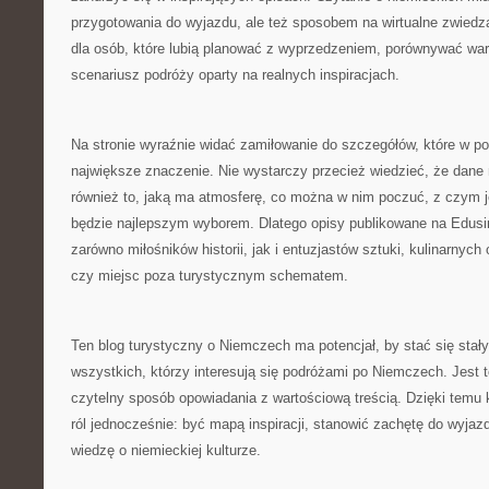
przygotowania do wyjazdu, ale też sposobem na wirtualne zwiedz
dla osób, które lubią planować z wyprzedzeniem, porównywać war
scenariusz podróży oparty na realnych inspiracjach.
Na stronie wyraźnie widać zamiłowanie do szczegółów, które w p
największe znaczenie. Nie wystarczy przecież wiedzieć, że dane 
również to, jaką ma atmosferę, co można w nim poczuć, z czym je
będzie najlepszym wyborem. Dlatego opisy publikowane na Edus
zarówno miłośników historii, jak i entuzjastów sztuki, kulinarnyc
czy miejsc poza turystycznym schematem.
Ten blog turystyczny o Niemczech ma potencjał, by stać się stał
wszystkich, którzy interesują się podróżami po Niemczech. Jest t
czytelny sposób opowiadania z wartościową treścią. Dzięki temu 
ról jednocześnie: być mapą inspiracji, stanowić zachętę do wyjaz
wiedzę o niemieckiej kulturze.