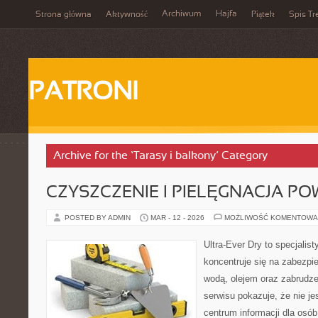
Archiwum
Hajfa
Strona główna
Aktywność
Piątek
Spis Tr
PATRONI
Archive for the ‘Tarasy i balkony’ Category
CZYSZCZENIE I PIELĘGNACJA PO
POSTED BY ADMIN
MAR - 12 - 2026
MOŻLIWOŚĆ KOMENTOWA
Ultra-Ever Dry to specjalist
koncentruje się na zabezpi
wodą, olejem oraz zabrudze
serwisu pokazuje, że nie jes
centrum informacji dla osób