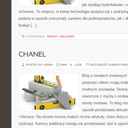
jak działają hydrofobowe i 
ochronne. To miejsce, w której technologia spotyka się z praktyk
podana w sposób zrozumiały zarówno dla profesjonalistów, jak i d
buduje […]
CATEGORIES:
TARASY I BALKONY
CHANEL
POSTED BY ADMIN
MAR - 11 - 2026
MOŻLIWOŚĆ KOMENTOWA
Blog o trendach modowych 
pasjonaci ubioru mogą zna
modnych zestawów. Strona p
stworzona z myślą o osoba
trendy modowe. To blog mo
sposób przedstawia aktualn
i Versace. Na stronie można znaleźć liczne artykuły, które dotyc
stylizacji. Autorzy publikacji starają się przedstawiać styl w spo