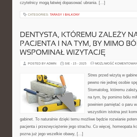
czytelnicy mogą łatwiej dopasować ubrania. […]
CATEGORIES:
TARASY I BALKONY
DENTYSTA, KTÓREMU ZALEŻY NA
PACJENTA I NA TYM, BY MIMO B
WSPOMINAŁ WIZYTACJĘ
POSTED BY ADMIN
SIE - 15 - 2025
MOŻLIWOŚĆ KOMENTOWA
Stres przed wizytą w gabin
pewno nie jednej osobie sp
Stomatolog, któremu zależy
na tym, by pomimo bólu mił
powinien pamiętać o paru 
wszystkim istotna jest ko
gabinet. To naturalnie dzięki temu możliwe będzie rozwianie pote
pacjenta i przezwyciężenie jego strachu. Co więcej, homeopata 
pozna już jego wszelkie obawy, […]