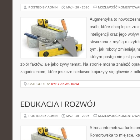
POSTED BY ADMIN
MAJ - 20 - 2026
MOŻLIWOŚĆ KOMENTOWA
Augmentyka to nowoczesna 
osób, które chcą lepiej zro
inteligencji oraz jego wpływ
stworzona z myślą o czyteln
tym, jak roboty zmieniają n
którym postęp nie jest prz
zbiór faktów, ale jako żywy temat. Na stronie można znaleźć op
zagadnieniom, które jeszcze niedawno kojarzyły się głównie z odl
CATEGORIES:
RYBY AKWARIOWE
EDUKACJA I ROZWÓJ
POSTED BY ADMIN
MAJ - 10 - 2026
MOŻLIWOŚĆ KOMENTOWA
Strona internetowa funkcjo
Komorowska to miejsce, kt