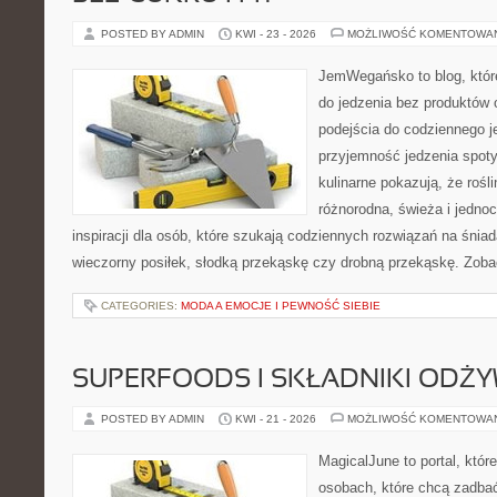
POSTED BY ADMIN
KWI - 23 - 2026
MOŻLIWOŚĆ KOMENTOWA
JemWegańsko to blog, które
do jedzenia bez produktów
podejścia do codziennego je
przyjemność jedzenia spoty
kulinarne pokazują, że roś
różnorodna, świeża i jedno
inspiracji dla osób, które szukają codziennych rozwiązań na śniad
wieczorny posiłek, słodką przekąskę czy drobną przekąskę. Zobac
CATEGORIES:
MODA A EMOCJE I PEWNOŚĆ SIEBIE
SUPERFOODS I SKŁADNIKI ODŻ
POSTED BY ADMIN
KWI - 21 - 2026
MOŻLIWOŚĆ KOMENTOWA
MagicalJune to portal, któr
osobach, które chcą zadbać