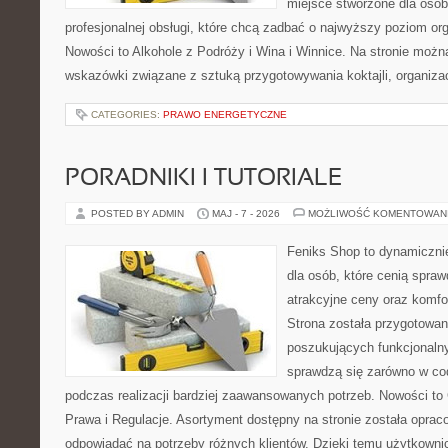
miejsce stworzone dla osó
profesjonalnej obsługi, które chcą zadbać o najwyższy poziom o
Nowości to Alkohole z Podróży i Wina i Winnice. Na stronie możn
wskazówki związane z sztuką przygotowywania koktajli, organiza
CATEGORIES:
PRAWO ENERGETYCZNE
PORADNIKI I TUTORIALE
POSTED BY ADMIN
MAJ - 7 - 2026
MOŻLIWOŚĆ KOMENTOWAN
Feniks Shop to dynamicznie
dla osób, które cenią spra
atrakcyjne ceny oraz komfor
Strona została przygotowa
poszukujących funkcjonalny
sprawdzą się zarówno w co
podczas realizacji bardziej zaawansowanych potrzeb. Nowości to
Prawa i Regulacje. Asortyment dostępny na stronie została oprac
odpowiadać na potrzeby różnych klientów. Dzięki temu użytkown