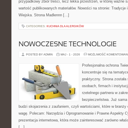
przypadkowy zbiór treści, lecz lekka przestrzeń, w której ważne 
wartość publikowanych materiałów. Nowości na stronie: Tradycje i
Wiejska. Strona Madlennn […]
CATEGORIES:
KUCHNIA DLA ALERGIKÓW
NOWOCZESNE TECHNOLOGIE
POSTED BY ADMIN
MAJ - 1 - 2026
MOŻLIWOŚĆ KOMENTOWAN
Profesjonalna ochrona Twier
koncentruje się na tematy
praktyczny. Strona została
osobach, firmach i instytuc
rzetelnego partnera w zakre
bezpieczeństwa. Już sama
budzi skojarzenia z zaufaniem, czyli wartościami, które w branż
wagę. Polecam: Narzędzia i Oprogramowanie i Prawne Aspekty C
prezentacja internetowa, która może zainteresować zarówno właścic
[…]