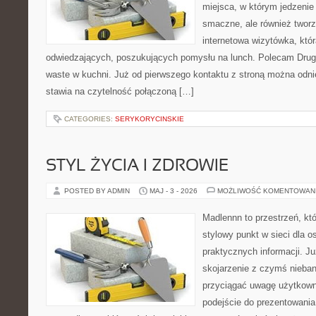
miejsca, w którym jedzenie 
smaczne, ale również twor
internetowa wizytówka, któ
odwiedzających, poszukujących pomysłu na lunch. Polecam Drugi
waste w kuchni. Już od pierwszego kontaktu z stroną można odnie
stawia na czytelność połączoną […]
CATEGORIES:
SERYKORYCINSKIE
STYL ŻYCIA I ZDROWIE
POSTED BY ADMIN
MAJ - 3 - 2026
MOŻLIWOŚĆ KOMENTOWAN
Madlennn to przestrzeń, kt
stylowy punkt w sieci dla 
praktycznych informacji. 
skojarzenie z czymś nieba
przyciągać uwagę użytkowni
podejście do prezentowania 