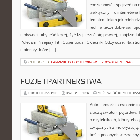
codzienność i spojrzeć na 
praktyczny. To internetowa
tematom takim jak odchudz
ruch, a także dobre samopo
motywacji, aby jeść lepiej, żyć lżej i czuć się pewniej, znajdzie 
Polecam Przepisy Fit i Superfoods i Składniki Odżywcze. Na stro
materiały, które […]
CATEGORIES:
KAMPANIE DŁUGOTERMINOWE I PROWADZENIE SAG
FUZJE I PARTNERSTWA
POSTED BY ADMIN
KWI - 20 - 2026
MOŻLIWOŚĆ KOMENTOWA
Auto Jarmark to dynamiczna
śledzą światem pojazdów. 
o czytelnikach, którzy chc
związanych z motoryzacją, 
treści podanych w czytelny