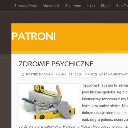
Archiwum
Hajfa
Strona główna
Aktywność
Piątek
Spis Tr
PATRONI
ZDROWIE PSYCHICZNE
POSTED BY ADMIN
MAJ - 23 - 2026
MOŻLIWOŚĆ KOMENTOWA
Tęczowa Przystań to serwi
psychiczne spotyka się z os
internetowy tworzona z myś
lepiej zrozumieć siebie. N
dobrze oddaje ideę tego mie
nadzieją, a jednocześnie za
co dzieje się w człowieku. Polecamy Mózg i Neuropsychologia i 