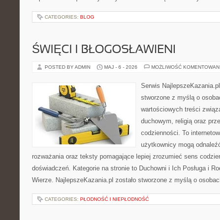
CATEGORIES:
BLOG
ŚWIĘCI I BŁOGOSŁAWIENI
POSTED BY ADMIN
MAJ - 6 - 2026
MOŻLIWOŚĆ KOMENTOWAN
Serwis NajlepszeKazania.p
stworzone z myślą o osobac
wartościowych treści zwią
duchowym, religią oraz prz
codzienności. To internetow
użytkownicy mogą odnaleź
rozważania oraz teksty pomagające lepiej zrozumieć sens codzi
doświadczeń. Kategorie na stronie to Duchowni i Ich Posługa i R
Wierze. NajlepszeKazania.pl zostało stworzone z myślą o osobac
CATEGORIES:
PŁODNOŚĆ I NIEPŁODNOŚĆ