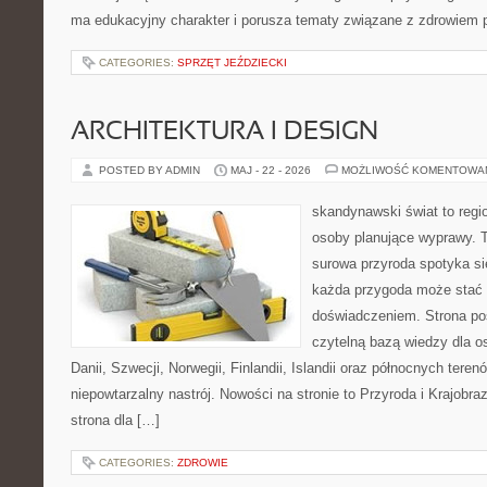
ma edukacyjny charakter i porusza tematy związane z zdrowiem
CATEGORIES:
SPRZĘT JEŹDZIECKI
ARCHITEKTURA I DESIGN
POSTED BY ADMIN
MAJ - 22 - 2026
MOŻLIWOŚĆ KOMENTOWA
skandynawski świat to regio
osoby planujące wyprawy. T
surowa przyroda spotyka s
każda przygoda może stać
doświadczeniem. Strona poś
czytelną bazą wiedzy dla o
Danii, Szwecji, Norwegii, Finlandii, Islandii oraz północnych teren
niepowtarzalny nastrój. Nowości na stronie to Przyroda i Krajobraz
strona dla […]
CATEGORIES:
ZDROWIE