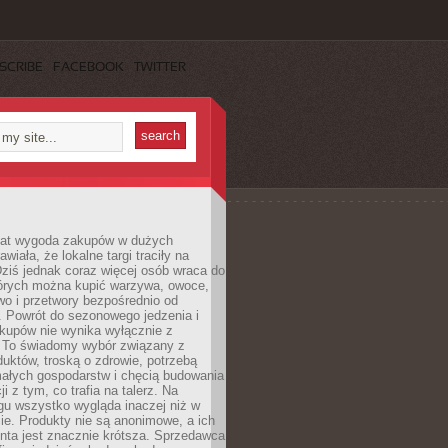
SCRIBE
FACEBOOK
TWITTER
 lat wygoda zakupów w dużych
wiała, że lokalne targi traciły na
ziś jednak coraz więcej osób wraca do
tórych można kupić warzywa, owoce,
wo i przetwory bezpośrednio od
. Powrót do sezonowego jedzenia i
akupów nie wynika wyłącznie z
 To świadomy wybór związany z
duktów, troską o zdrowie, potrzebą
małych gospodarstw i chęcią budowania
cji z tym, co trafia na talerz. Na
gu wszystko wygląda inaczej niż w
e. Produkty nie są anonimowe, a ich
enta jest znacznie krótsza. Sprzedawca