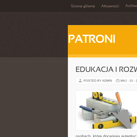
Archi
Strona główna
Aktywność
PATRONI
EDUKACJA I ROZ
POSTED BY ADMIN
MAJ - 10 -
osobach, które doceniają autentycz