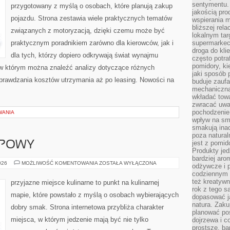
sentymentu.
przygotowany z myślą o osobach, które planują zakup
jakością pro
pojazdu. Strona zestawia wiele praktycznych tematów
wspierania 
bliższej rela
związanych z motoryzacją, dzięki czemu może być
lokalnym tar
praktycznym poradnikiem zarówno dla kierowców, jak i
supermarkeci
droga do kli
dla tych, którzy dopiero odkrywają świat wynajmu
często potra
pomidory, ki
w którym można znaleźć analizy dotyczące różnych
jaki sposób
sprawdzania kosztów utrzymania aż po leasing. Nowości na
buduje zaufa
mechaniczną
wkładać tow
zwracać uwa
pochodzenie
WANIA
wpływ na sma
smakują ina
poza natura
jest z pomid
UPOWY
Produkty je
bardziej aro
PORADNIK
026
MOŻLIWOŚĆ KOMENTOWANIA
ZOSTAŁA WYŁĄCZONA
odżywcze i p
ZAKUPOWY
codziennym 
też kreatywn
przyjazne miejsce kulinarne to punkt na kulinarnej
rok z tego s
mapie, które powstało z myślą o osobach wybierających
dopasować ja
natura. Zaku
dobry smak. Strona internetowa przybliża charakter
planować pos
miejsca, w którym jedzenie mają być nie tylko
dojrzewa i c
prostsze, ba