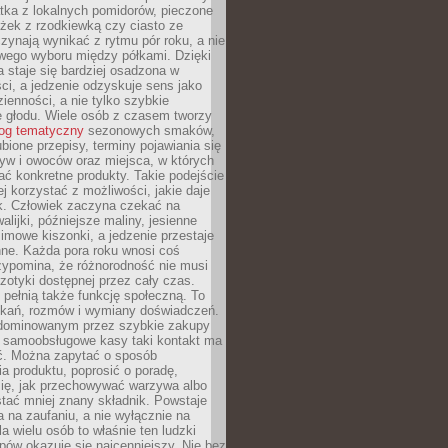
tka z lokalnych pomidorów, pieczone
ożek z rzodkiewką czy ciasto ze
zynają wynikać z rytmu pór roku, a nie
wego wyboru między półkami. Dzięki
 staje się bardziej osadzona w
ci, a jedzenie odzyskuje sens jako
ienności, a nie tylko szybkie
e głodu. Wiele osób z czasem tworzy
log tematyczny
sezonowych smaków,
ubione przepisy, terminy pojawiania się
yw i owoców oraz miejsca, w których
ć konkretne produkty. Takie podejście
ej korzystać z możliwości, jakie daje
ek. Człowiek zaczyna czekać na
alijki, późniejsze maliny, jesienne
imowe kiszonki, a jedzenie przestaje
ne. Każda pora roku wnosi coś
zypomina, że różnorodność nie musi
otyki dostępnej przez cały czas.
i pełnią także funkcję społeczną. To
tkań, rozmów i wymiany doświadczeń.
dominowanym przez szybkie zakupy
i samoobsługowe kasy taki kontakt ma
ć. Można zapytać o sposób
a produktu, poprosić o poradę,
się, jak przechowywać warzywa albo
tać mniej znany składnik. Powstaje
ta na zaufaniu, a nie wyłącznie na
la wielu osób to właśnie ten ludzki
ów okazuje się najcenniejszy. Nie bez