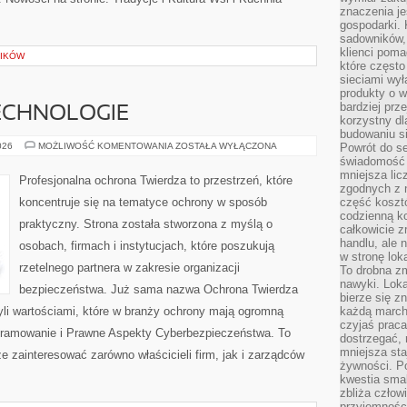
znaczenia je
gospodarki. 
sadowników,
klienci poma
GIKÓW
które często
sieciami wy
produkty o w
bardziej prz
ECHNOLOGIE
korzystny dl
budowaniu si
NOWOCZESNE
026
MOŻLIWOŚĆ KOMENTOWANIA
ZOSTAŁA WYŁĄCZONA
Powrót do s
TECHNOLOGIE
świadomość e
mniejsza li
Profesjonalna ochrona Twierdza to przestrzeń, które
zgodnych z 
koncentruje się na tematyce ochrony w sposób
część koszt
codzienną k
praktyczny. Strona została stworzona z myślą o
całkowicie 
handlu, ale
osobach, firmach i instytucjach, które poszukują
w stronę lo
rzetelnego partnera w zakresie organizacji
To drobna z
nawyki. Loka
bezpieczeństwa. Już sama nazwa Ochrona Twierdza
bierze się 
yli wartościami, które w branży ochrony mają ogromną
każdą march
czyjaś prac
gramowanie i Prawne Aspekty Cyberbezpieczeństwa. To
dostrzegać, 
mniejsza sta
e zainteresować zarówno właścicieli firm, jak i zarządców
żywności. Po
kwestia smak
zbliża człow
przyjemnośc