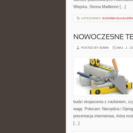
Wiejska. Strona Madlennn […]
CATEGORIES:
KUCHNIA DLA ALER
NOWOCZESNE T
POSTED BY ADMIN
MAJ - 1 - 2
budzi skojarzenia z zaufaniem, cz
wagę. Polecam: Narzędzia i Opro
prezentacja internetowa, która moż
[…]