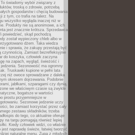
 To świadomy wybór związany z
duktów, troską o zdrowie, potrzebą
małych gospodarstw i chęcią budowania
cji z tym, co trafia na talerz. Na
gu wszystko wygląda inaczej niż w
e. Produkty nie są anonimowe, a ich
enta jest znacznie krótsza. Sprzedawca
fi powiedzieć, skąd pochodzą
edy został wypieczony chleb albo w
 przygotowano dżem. Taka wiedza
nie i sprawia, że zakupy przestają być
 czynnością. Zamiast bezrefleksyjnie
ar do koszyka, człowiek zaczyna
gę na zapach, wygląd, świeżość i
 jedzenia. Sezonowość ma ogromny
k. Truskawki kupione w pełni lata
czej niż owoce sprowadzane z daleka
lnym okresem dojrzewania. Podobnie
orami, jabłkami, szparagami czy dynią.
dzone we właściwym czasie są zwykle
matyczne, bogatsze w wartości
o prostu przyjemniejsze w
gotowaniu. Sezonowe jedzenie uczy
ości, bo zamiast korzystać przez cały
amego zestawu składników, trzeba
dłospis do tego, co aktualnie oferuje
py na targu pomagają również lepiej
iłki. Kiedy człowiek widzi, co właśnie
o jest naprawdę świeże, łatwiej tworzyć
rdziej naturalne menu. Zupa z młodych