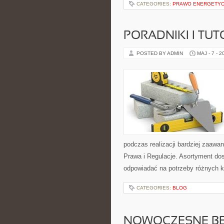
CATEGORIES:
PRAWO ENERGETY
PORADNIKI I TUT
POSTED BY ADMIN
MAJ - 7 - 2
podczas realizacji bardziej zaaw
Prawa i Regulacje. Asortyment dos
odpowiadać na potrzeby różnych k
CATEGORIES:
BLOG
NOWOCZESNE BE