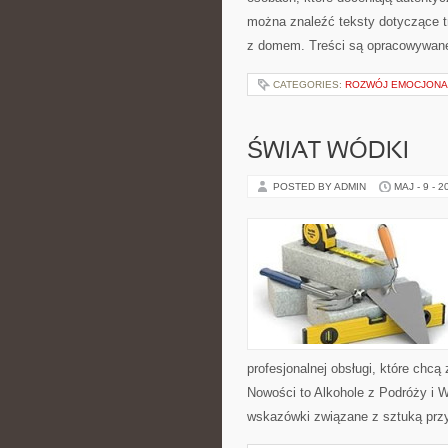
można znaleźć teksty dotyczące t
z domem. Treści są opracowywane
CATEGORIES:
ROZWÓJ EMOCJONA
ŚWIAT WÓDKI
POSTED BY ADMIN
MAJ - 9 - 2
profesjonalnej obsługi, które ch
Nowości to Alkohole z Podróży i W
wskazówki związane z sztuką przy