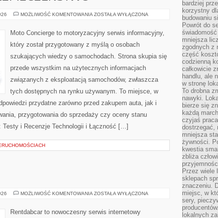
bardziej prz
korzystny dl
NOWOCZESNE
026
MOŻLIWOŚĆ KOMENTOWANIA
ZOSTAŁA WYŁĄCZONA
budowaniu si
BEZPIECZEŃSTWO
Powrót do s
świadomość e
Moto Concierge to motoryzacyjny serwis informacyjny,
mniejsza li
który został przygotowany z myślą o osobach
zgodnych z 
część koszt
szukających wiedzy o samochodach. Strona skupia się
codzienną k
przede wszystkim na użytecznych informacjach
całkowicie 
handlu, ale
związanych z eksploatacją samochodów, zwłaszcza
w stronę lo
To drobna z
tych dostępnych na rynku używanym. To miejsce, w
nawyki. Loka
dpowiedzi przydatne zarówno przed zakupem auta, jak i
bierze się 
każdą march
wania, przygotowania do sprzedaży czy oceny stanu
czyjaś prac
 Testy i Recenzje Technologii i Łączność […]
dostrzegać, 
mniejsza sta
żywności. Po
IERUCHOMOŚCIACH
kwestia smak
zbliża człow
przyjemnośc
Przez wiele
E
sklepach spra
znaczeniu. D
miejsc, w k
TESTY
026
MOŻLIWOŚĆ KOMENTOWANIA
ZOSTAŁA WYŁĄCZONA
I
sery, pieczy
RECENZJE
producentów
Rentdabcar to nowoczesny serwis internetowy
lokalnych z