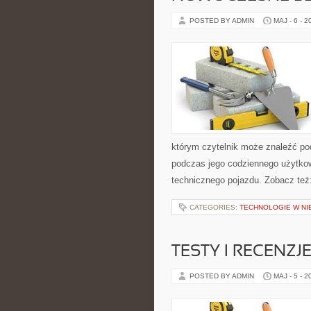
POSTED BY ADMIN
MAJ - 6 - 2
którym czytelnik może znaleźć po
podczas jego codziennego użytko
technicznego pojazdu. Zobacz też:
CATEGORIES:
TECHNOLOGIE W N
TESTY I RECENZJ
POSTED BY ADMIN
MAJ - 5 - 2