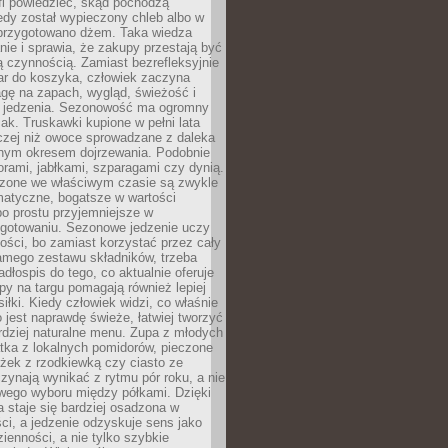
fi powiedzieć, skąd pochodzą
edy został wypieczony chleb albo w
 przygotowano dżem. Taka wiedza
nie i sprawia, że zakupy przestają być
 czynnością. Zamiast bezrefleksyjnie
ar do koszyka, człowiek zaczyna
gę na zapach, wygląd, świeżość i
 jedzenia. Sezonowość ma ogromny
k. Truskawki kupione w pełni lata
czej niż owoce sprowadzane z daleka
lnym okresem dojrzewania. Podobnie
orami, jabłkami, szparagami czy dynią.
dzone we właściwym czasie są zwykle
matyczne, bogatsze w wartości
o prostu przyjemniejsze w
gotowaniu. Sezonowe jedzenie uczy
ości, bo zamiast korzystać przez cały
amego zestawu składników, trzeba
dłospis do tego, co aktualnie oferuje
py na targu pomagają również lepiej
iłki. Kiedy człowiek widzi, co właśnie
o jest naprawdę świeże, łatwiej tworzyć
rdziej naturalne menu. Zupa z młodych
tka z lokalnych pomidorów, pieczone
ożek z rzodkiewką czy ciasto ze
zynają wynikać z rytmu pór roku, a nie
wego wyboru między półkami. Dzięki
 staje się bardziej osadzona w
ci, a jedzenie odzyskuje sens jako
ienności, a nie tylko szybkie