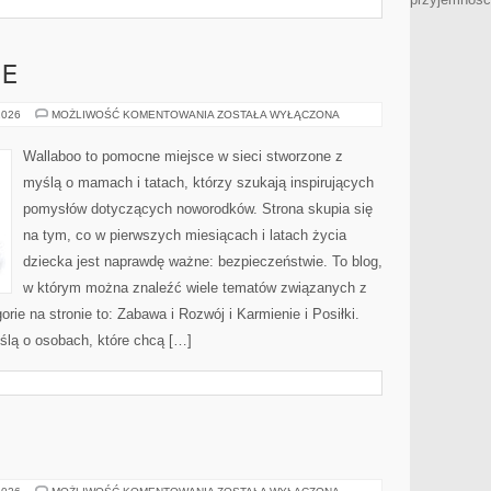
IE
EKO
2026
MOŻLIWOŚĆ KOMENTOWANIA
ZOSTAŁA WYŁĄCZONA
I
NATURALNIE
Wallaboo to pomocne miejsce w sieci stworzone z
myślą o mamach i tatach, którzy szukają inspirujących
pomysłów dotyczących noworodków. Strona skupia się
na tym, co w pierwszych miesiącach i latach życia
dziecka jest naprawdę ważne: bezpieczeństwie. To blog,
w którym można znaleźć wiele tematów związanych z
ie na stronie to: Zabawa i Rozwój i Karmienie i Posiłki.
ślą o osobach, które chcą […]
BEZ