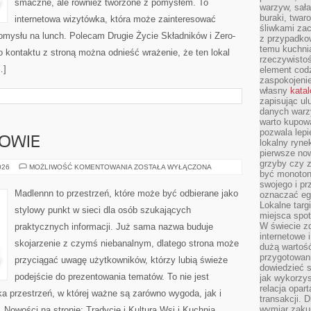
smaczne, ale również tworzone z pomysłem. To
warzyw, sała
buraki, twar
internetowa wizytówka, która może zainteresować
śliwkami zac
mysłu na lunch. Polecam Drugie Życie Składników i Zero-
z przypadko
temu kuchnia
 kontaktu z stroną można odnieść wrażenie, że ten lokal
rzeczywistoś
…]
element codz
zaspokojeni
własny
kata
zapisując ul
danych warz
warto kupowa
pozwala lepi
ROWIE
lokalny ryn
pierwsze now
grzyby czy z
STYL
026
MOŻLIWOŚĆ KOMENTOWANIA
ZOSTAŁA WYŁĄCZONA
być monoton
ŻYCIA
I
swojego i pr
ZDROWIE
Madlennn to przestrzeń, które może być odbierane jako
oznaczać egz
Lokalne targ
stylowy punkt w sieci dla osób szukających
miejsca spo
W świecie z
praktycznych informacji. Już sama nazwa buduje
internetowe 
skojarzenie z czymś niebanalnym, dlatego strona może
dużą wartoś
przygotowani
przyciągać uwagę użytkowników, którzy lubią świeże
dowiedzieć 
podejście do prezentowania tematów. To nie jest
jak wykorzys
relacja opar
ka przestrzeń, w której ważne są zarówno wygoda, jak i
transakcji. D
wymiar zakup
 Nowości na stronie: Tradycje i Kultura Wsi i Kuchnia