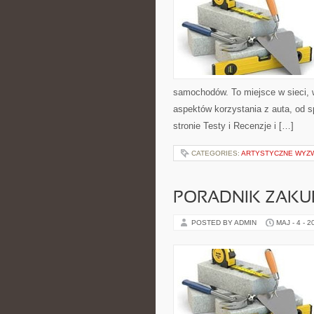
samochodów. To miejsce w sieci, 
aspektów korzystania z auta, od 
stronie Testy i Recenzje i […]
CATEGORIES:
ARTYSTYCZNE WYZ
PORADNIK ZAK
POSTED BY ADMIN
MAJ - 4 - 2