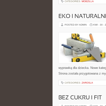
CATEGORIES:
MOBZILLA
EKO I NATURALN
POSTED BY ADMIN
KWI - 30 - 
wyprawką dla dziecka. Nowe kategor
Strona została przygotowana z my
CATEGORIES:
ZAROSLA
BEZ CUKRU I FIT