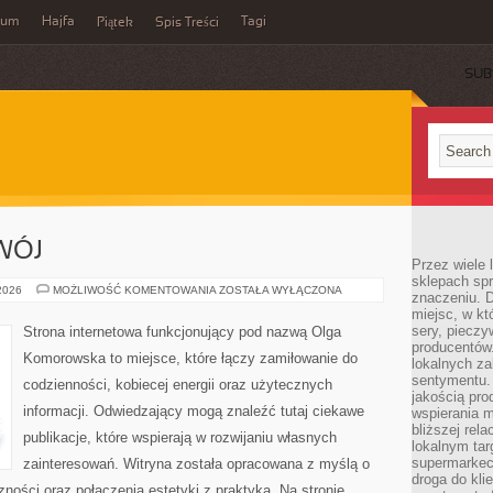
wum
Hajfa
Tagi
Piątek
Spis Treści
SUB
WÓJ
Przez wiele
sklepach spra
EDUKACJA
 2026
MOŻLIWOŚĆ KOMENTOWANIA
ZOSTAŁA WYŁĄCZONA
znaczeniu. D
I
miejsc, w k
ROZWÓJ
sery, pieczy
Strona internetowa funkcjonujący pod nazwą Olga
producentów
Komorowska to miejsce, które łączy zamiłowanie do
lokalnych z
sentymentu.
codzienności, kobiecej energii oraz użytecznych
jakością pro
informacji. Odwiedzający mogą znaleźć tutaj ciekawe
wspierania 
bliższej rela
publikacje, które wspierają w rozwijaniu własnych
lokalnym tar
supermarkeci
zainteresowań. Witryna została opracowana z myślą o
droga do kli
ności oraz połączenia estetyki z praktyką. Na stronie