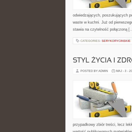
odwiedzających, poszukujących po
waste w kuchni. Już od pierwszego
stawia na czytelność połączoną [
CATEGORIES:
SERYKORYCINSKIE
STYL ŻYCIA I ZD
POSTED BY ADMIN
MAJ - 3 - 2
przypadkowy zbiór treści, lecz lek
wartość publikowanych materiałów.