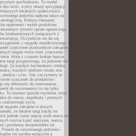
ejrzystym pochodzeniu. To model
a obu stron, a przy okazji sprzyjający
lniejszych lokalnych społeczności.
ezonowego jedzenia wpływa także na
kologiczną. Krótszy transport,
czba opakowań i wybór produktów
naturalnym rytmem upraw ograniczają
ów środowiskowych związanych z
onsumpcją. Oczywiście nie da się
zrezygnować z wygody współczesnego
 nawet częściowe przesunięcie zakupów
kalnych targów może mieć znaczenie.
miana, która z czasem buduje lepsze
lne targi przypominają, że jedzenie nie
znikąd. Za każdym bochenkiem chleba,
ewką i każdym słoikiem miodu stoi
a, wiedza i czas. Gdy zaczynamy to
rośnie szacunek do produktów i
je się skłonność do marnowania
wrót do sezonowości to nie tylko
u. To również sposób myślenia, który
ieka do natury, wspólnoty i prostych
i codziennego życia.
 lat wygoda zakupów w dużych
wiała, że lokalne targi traciły na
ziś jednak coraz więcej osób wraca do
tórych można kupić warzywa, owoce,
wo i przetwory bezpośrednio od
. Powrót do sezonowego jedzenia i
akupów nie wynika wyłącznie z