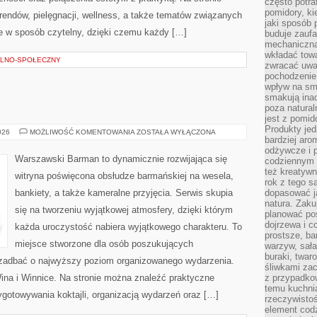
często potra
pomidory, ki
rendów, pielęgnacji, wellness, a także tematów związanych
jaki sposób
 w sposób czytelny, dzięki czemu każdy […]
buduje zaufa
mechaniczną
wkładać tow
LNO-SPOŁECZNY
zwracać uwa
pochodzenie
wpływ na sma
smakują ina
poza natura
jest z pomid
Produkty je
ŚWIAT
026
MOŻLIWOŚĆ KOMENTOWANIA
ZOSTAŁA WYŁĄCZONA
bardziej aro
WÓDKI
odżywcze i p
Warszawski Barman to dynamicznie rozwijająca się
codziennym 
też kreatywn
witryna poświęcona obsłudze barmańskiej na wesela,
rok z tego s
bankiety, a także kameralne przyjęcia. Serwis skupia
dopasować ja
natura. Zaku
się na tworzeniu wyjątkowej atmosfery, dzięki którym
planować pos
dojrzewa i c
każda uroczystość nabiera wyjątkowego charakteru. To
prostsze, ba
miejsce stworzone dla osób poszukujących
warzyw, sała
buraki, twar
cą zadbać o najwyższy poziom organizowanego wydarzenia.
śliwkami zac
ina i Winnice. Na stronie można znaleźć praktyczne
z przypadko
temu kuchnia
gotowywania koktajli, organizacją wydarzeń oraz […]
rzeczywistoś
element codz