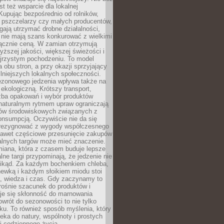
st też wsparcie dla lokalnej
Kupując bezpośrednio od rolników,
 pszczelarzy czy małych producentów,
gają utrzymać drobne działalności,
 nie mają szans konkurować z wielkimi
łącznie ceną. W zamian otrzymują
yższej jakości, większej świeżości i
ejrzystym pochodzeniu. To model
a obu stron, a przy okazji sprzyjający
lniejszych lokalnych społeczności.
ezonowego jedzenia wpływa także na
kologiczną. Krótszy transport,
czba opakowań i wybór produktów
naturalnym rytmem upraw ograniczają
ów środowiskowych związanych z
onsumpcją. Oczywiście nie da się
zrezygnować z wygody współczesnego
 nawet częściowe przesunięcie zakupów
kalnych targów może mieć znaczenie.
miana, która z czasem buduje lepsze
lne targi przypominają, że jedzenie nie
znikąd. Za każdym bochenkiem chleba,
ewką i każdym słoikiem miodu stoi
a, wiedza i czas. Gdy zaczynamy to
rośnie szacunek do produktów i
je się skłonność do marnowania
wrót do sezonowości to nie tylko
u. To również sposób myślenia, który
ieka do natury, wspólnoty i prostych
i codziennego życia.