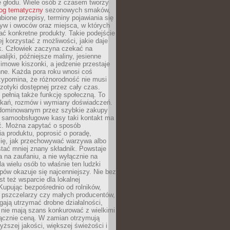
e głodu. Wiele osób z czasem tworzy
log tematyczny
sezonowych smaków,
ubione przepisy, terminy pojawiania się
yw i owoców oraz miejsca, w których
ć konkretne produkty. Takie podejście
ej korzystać z możliwości, jakie daje
ek. Człowiek zaczyna czekać na
alijki, późniejsze maliny, jesienne
imowe kiszonki, a jedzenie przestaje
ne. Każda pora roku wnosi coś
zypomina, że różnorodność nie musi
otyki dostępnej przez cały czas.
i pełnią także funkcję społeczną. To
tkań, rozmów i wymiany doświadczeń.
dominowanym przez szybkie zakupy
i samoobsługowe kasy taki kontakt ma
ć. Można zapytać o sposób
a produktu, poprosić o poradę,
się, jak przechowywać warzywa albo
tać mniej znany składnik. Powstaje
ta na zaufaniu, a nie wyłącznie na
la wielu osób to właśnie ten ludzki
ów okazuje się najcenniejszy. Nie bez
st też wsparcie dla lokalnej
Kupując bezpośrednio od rolników,
 pszczelarzy czy małych producentów,
gają utrzymać drobne działalności,
 nie mają szans konkurować z wielkimi
łącznie ceną. W zamian otrzymują
yższej jakości, większej świeżości i