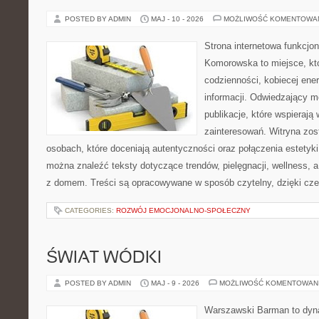
POSTED BY ADMIN
MAJ - 10 - 2026
MOŻLIWOŚĆ KOMENTOWA
Strona internetowa funkcjo
Komorowska to miejsce, kt
codzienności, kobiecej ene
informacji. Odwiedzający m
publikacje, które wspierają
zainteresowań. Witryna zos
osobach, które doceniają autentyczności oraz połączenia estetyki
można znaleźć teksty dotyczące trendów, pielęgnacji, wellness,
z domem. Treści są opracowywane w sposób czytelny, dzięki cz
CATEGORIES:
ROZWÓJ EMOCJONALNO-SPOŁECZNY
ŚWIAT WÓDKI
POSTED BY ADMIN
MAJ - 9 - 2026
MOŻLIWOŚĆ KOMENTOWAN
Warszawski Barman to dyna