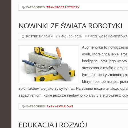
CATEGORIES:
TRANSPORT LOTNICZY
NOWINKI ZE ŚWIATA ROBOTYKI
POSTED BY ADMIN
MAJ - 20 - 2026
MOŻLIWOŚĆ KOMENTOWA
Augmentyka to nowoczesna 
osób, które chcą lepiej zro
inteligencji oraz jego wpływ
stworzona z myślą o czyteln
tym, jak roboty zmieniają n
którym postęp nie jest prz
zbiór faktów, ale jako żywy temat. Na stronie można znaleźć op
zagadnieniom, które jeszcze niedawno kojarzyły się głównie z odl
CATEGORIES:
RYBY AKWARIOWE
EDUKACJA I ROZWÓJ