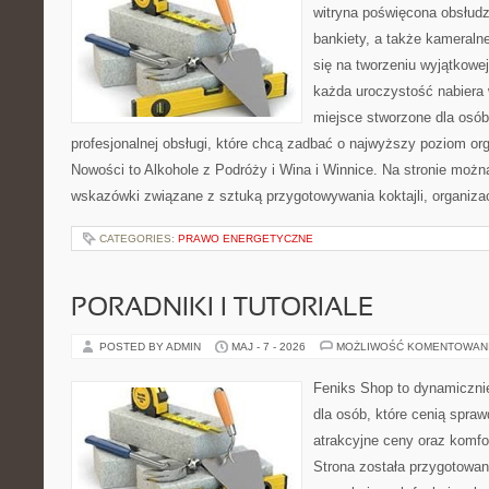
witryna poświęcona obsłudz
bankiety, a także kameralne
się na tworzeniu wyjątkowej
każda uroczystość nabiera 
miejsce stworzone dla osó
profesjonalnej obsługi, które chcą zadbać o najwyższy poziom o
Nowości to Alkohole z Podróży i Wina i Winnice. Na stronie możn
wskazówki związane z sztuką przygotowywania koktajli, organiza
CATEGORIES:
PRAWO ENERGETYCZNE
PORADNIKI I TUTORIALE
POSTED BY ADMIN
MAJ - 7 - 2026
MOŻLIWOŚĆ KOMENTOWAN
Feniks Shop to dynamicznie
dla osób, które cenią spra
atrakcyjne ceny oraz komfor
Strona została przygotowa