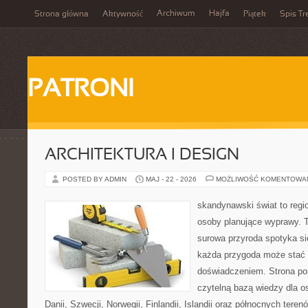
Archiwum
Hajfa
Strona główna
Aktywność
Piątek
Spis Tr
PATRONI
ARCHITEKTURA I DESIGN
POSTED BY ADMIN
MAJ - 22 - 2026
MOŻLIWOŚĆ KOMENTOWA
skandynawski świat to regio
osoby planujące wyprawy. T
surowa przyroda spotyka s
każda przygoda może stać
doświadczeniem. Strona poś
czytelną bazą wiedzy dla o
Danii, Szwecji, Norwegii, Finlandii, Islandii oraz północnych teren