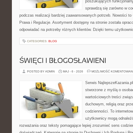
poszukujących funkcjonalny
sprawdzą się zarówno w co
podczas realizacji bardziej zaawansowanych potrzeb. Nowości to
Prawa i Regulacje. Asortyment dostępny na stronie została oprac
odpowiadać na potrzeby różnych klientów. Dzięki temu użytkown
CATEGORIES:
BLOG
ŚWIĘCI I BŁOGOSŁAWIENI
POSTED BY ADMIN
MAJ - 6 - 2026
MOŻLIWOŚĆ KOMENTOWAN
Serwis NajlepszeKazania.p
stworzone z myślą o osobac
wartościowych treści zwią
duchowym, religią oraz prz
codzienności. To internetow
użytkownicy mogą odnaleź
rozważania oraz teksty pomagające lepiej zrozumieć sens codzi
doświadczeń. Kategorie na stronie to Duchowni i Ich Posługa i R