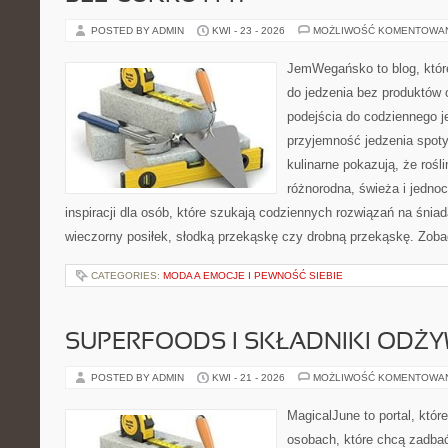
POSTED BY ADMIN
KWI - 23 - 2026
MOŻLIWOŚĆ KOMENTOWA
JemWegańsko to blog, które
do jedzenia bez produktów
podejścia do codziennego je
przyjemność jedzenia spoty
kulinarne pokazują, że roś
różnorodna, świeża i jedno
inspiracji dla osób, które szukają codziennych rozwiązań na śniad
wieczorny posiłek, słodką przekąskę czy drobną przekąskę. Zobac
CATEGORIES:
MODA A EMOCJE I PEWNOŚĆ SIEBIE
SUPERFOODS I SKŁADNIKI ODŻ
POSTED BY ADMIN
KWI - 21 - 2026
MOŻLIWOŚĆ KOMENTOWA
MagicalJune to portal, któr
osobach, które chcą zadbać