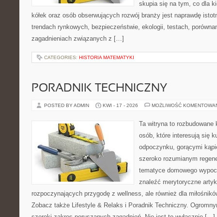
skupia się na tym, co dla 
kółek oraz osób obserwujących rozwój branży jest naprawdę istot
trendach rynkowych, bezpieczeństwie, ekologii, testach, porówna
zagadnieniach związanych z […]
CATEGORIES:
HISTORIA MATEMATYKI
PORADNIK TECHNICZNY
POSTED BY ADMIN
KWI - 17 - 2026
MOŻLIWOŚĆ KOMENTOWA
Ta witryna to rozbudowane 
osób, które interesują się k
odpoczynku, gorącymi kąpi
szeroko rozumianym regener
tematyce domowego wypocz
znaleźć merytoryczne artyk
rozpoczynających przygodę z wellness, ale również dla miłośnik
Zobacz także Lifestyle & Relaks i Poradnik Techniczny. Ogromny
szeroki zakres poruszanych zagadnień. Nie jest to wyłącznie […]