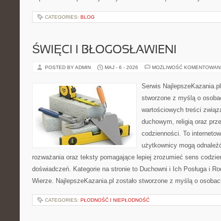
CATEGORIES:
BLOG
ŚWIĘCI I BŁOGOSŁAWIENI
POSTED BY ADMIN
MAJ - 6 - 2026
MOŻLIWOŚĆ KOMENTOWAN
Serwis NajlepszeKazania.p
stworzone z myślą o osobac
wartościowych treści zwią
duchowym, religią oraz prz
codzienności. To internetow
użytkownicy mogą odnaleź
rozważania oraz teksty pomagające lepiej zrozumieć sens codzi
doświadczeń. Kategorie na stronie to Duchowni i Ich Posługa i R
Wierze. NajlepszeKazania.pl zostało stworzone z myślą o osobac
CATEGORIES:
PŁODNOŚĆ I NIEPŁODNOŚĆ