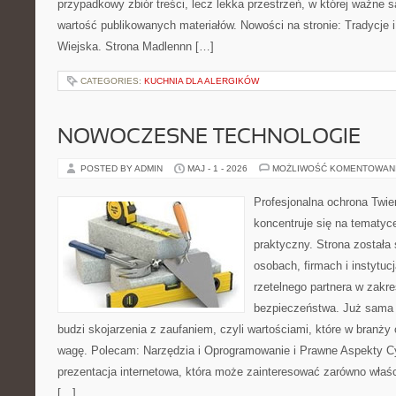
przypadkowy zbiór treści, lecz lekka przestrzeń, w której ważne 
wartość publikowanych materiałów. Nowości na stronie: Tradycje i
Wiejska. Strona Madlennn […]
CATEGORIES:
KUCHNIA DLA ALERGIKÓW
NOWOCZESNE TECHNOLOGIE
POSTED BY ADMIN
MAJ - 1 - 2026
MOŻLIWOŚĆ KOMENTOWAN
Profesjonalna ochrona Twier
koncentruje się na tematy
praktyczny. Strona została
osobach, firmach i instytuc
rzetelnego partnera w zakre
bezpieczeństwa. Już sama
budzi skojarzenia z zaufaniem, czyli wartościami, które w branż
wagę. Polecam: Narzędzia i Oprogramowanie i Prawne Aspekty C
prezentacja internetowa, która może zainteresować zarówno właścic
[…]