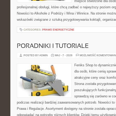
miejsce stworzone dla osó
profesjonalnej obsługi, które chcą zadbać o najwyższy poziom o
Nowości to Alkohole z Podróży i Wina i Winnice. Na stronie możn
wskazówki związane z sztuką przygotowywania koktajli, organiza
CATEGORIES:
PRAWO ENERGETYCZNE
PORADNIKI I TUTORIALE
POSTED BY ADMIN
MAJ - 7 - 2026
MOŻLIWOŚĆ KOMENTOWAN
Feniks Shop to dynamicznie
dla osób, które cenią spra
atrakcyjne ceny oraz komfor
Strona została przygotowa
poszukujących funkcjonalny
sprawdzą się zarówno w co
podczas realizacji bardziej zaawansowanych potrzeb. Nowości to
Prawa i Regulacje. Asortyment dostępny na stronie została oprac
odpowiadać na potrzeby różnych klientów. Dzięki temu użytkown