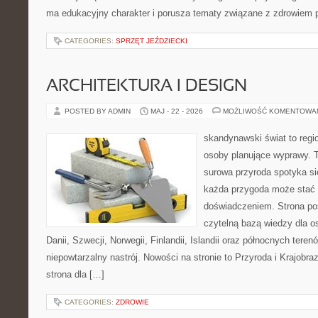
ma edukacyjny charakter i porusza tematy związane z zdrowiem
CATEGORIES:
SPRZĘT JEŹDZIECKI
ARCHITEKTURA I DESIGN
POSTED BY ADMIN
MAJ - 22 - 2026
MOŻLIWOŚĆ KOMENTOWA
skandynawski świat to regio
osoby planujące wyprawy. T
surowa przyroda spotyka s
każda przygoda może stać
doświadczeniem. Strona poś
czytelną bazą wiedzy dla o
Danii, Szwecji, Norwegii, Finlandii, Islandii oraz północnych teren
niepowtarzalny nastrój. Nowości na stronie to Przyroda i Krajobraz
strona dla […]
CATEGORIES:
ZDROWIE