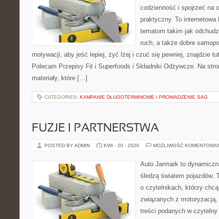
codzienność i spojrzeć na 
praktyczny. To internetowa
tematom takim jak odchudz
ruch, a także dobre samopo
motywacji, aby jeść lepiej, żyć lżej i czuć się pewniej, znajdzie 
Polecam Przepisy Fit i Superfoods i Składniki Odżywcze. Na stro
materiały, które […]
CATEGORIES:
KAMPANIE DŁUGOTERMINOWE I PROWADZENIE SAG
FUZJE I PARTNERSTWA
POSTED BY ADMIN
KWI - 20 - 2026
MOŻLIWOŚĆ KOMENTOWA
Auto Jarmark to dynamiczna
śledzą światem pojazdów. 
o czytelnikach, którzy chc
związanych z motoryzacją, 
treści podanych w czytelny