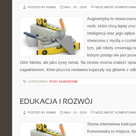
POSTED BY ADMIN
MAJ - 20 - 2026
MOŻLIWOŚĆ KOMENTOWA
Augmentyka to nowoczesna 
osób, które chcą lepiej zro
inteligencji oraz jego wpływ
stworzona z myślą o czyteln
tym, jak roboty zmieniają n
którym postęp nie jest prz
zbiór faktów, ale jako żywy temat. Na stronie można znaleźć op
zagadnieniom, które jeszcze niedawno kojarzyły się głównie z odl
CATEGORIES:
RYBY AKWARIOWE
EDUKACJA I ROZWÓJ
POSTED BY ADMIN
MAJ - 10 - 2026
MOŻLIWOŚĆ KOMENTOWA
Strona internetowa funkcjo
Komorowska to miejsce, kt