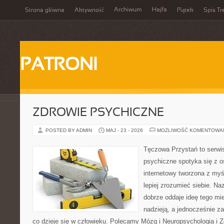
Archiwum
Hajfa
Strona główna
Aktywność
Piątek
Spis Tr
PATRONI
ZDROWIE PSYCHICZNE
POSTED BY ADMIN
MAJ - 23 - 2026
MOŻLIWOŚĆ KOMENTOWA
Tęczowa Przystań to serwi
psychiczne spotyka się z os
internetowy tworzona z myś
lepiej zrozumieć siebie. N
dobrze oddaje ideę tego mie
nadzieją, a jednocześnie za
co dzieje się w człowieku. Polecamy Mózg i Neuropsychologia i 