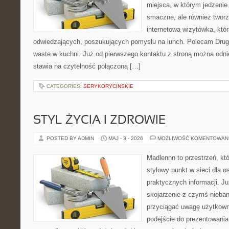
miejsca, w którym jedzenie 
smaczne, ale również twor
internetowa wizytówka, któ
odwiedzających, poszukujących pomysłu na lunch. Polecam Drugi
waste w kuchni. Już od pierwszego kontaktu z stroną można odnie
stawia na czytelność połączoną […]
CATEGORIES:
SERYKORYCINSKIE
STYL ŻYCIA I ZDROWIE
POSTED BY ADMIN
MAJ - 3 - 2026
MOŻLIWOŚĆ KOMENTOWAN
Madlennn to przestrzeń, kt
stylowy punkt w sieci dla 
praktycznych informacji. 
skojarzenie z czymś nieba
przyciągać uwagę użytkowni
podejście do prezentowania 