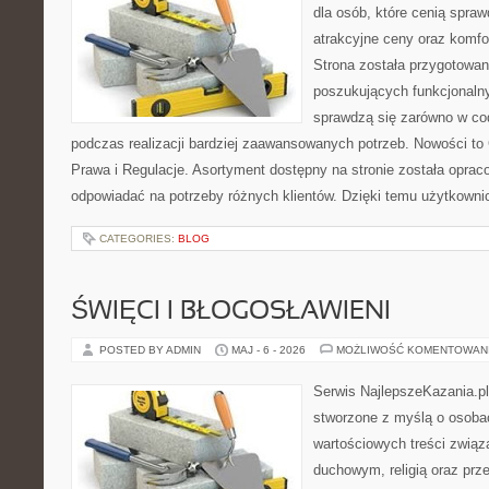
dla osób, które cenią spra
atrakcyjne ceny oraz komfor
Strona została przygotowa
poszukujących funkcjonalny
sprawdzą się zarówno w co
podczas realizacji bardziej zaawansowanych potrzeb. Nowości to
Prawa i Regulacje. Asortyment dostępny na stronie została oprac
odpowiadać na potrzeby różnych klientów. Dzięki temu użytkown
CATEGORIES:
BLOG
ŚWIĘCI I BŁOGOSŁAWIENI
POSTED BY ADMIN
MAJ - 6 - 2026
MOŻLIWOŚĆ KOMENTOWAN
Serwis NajlepszeKazania.p
stworzone z myślą o osobac
wartościowych treści zwią
duchowym, religią oraz prz