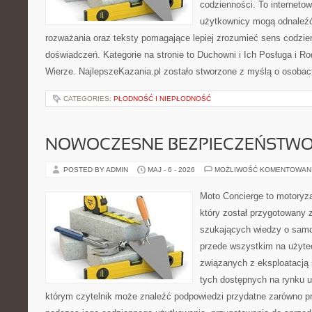
codzienności. To internetow
użytkownicy mogą odnaleź
rozważania oraz teksty pomagające lepiej zrozumieć sens codzi
doświadczeń. Kategorie na stronie to Duchowni i Ich Posługa i R
Wierze. NajlepszeKazania.pl zostało stworzone z myślą o osobac
CATEGORIES:
PŁODNOŚĆ I NIEPŁODNOŚĆ
NOWOCZESNE BEZPIECZEŃSTW
POSTED BY ADMIN
MAJ - 6 - 2026
MOŻLIWOŚĆ KOMENTOWAN
Moto Concierge to motoryza
który został przygotowany 
szukających wiedzy o samo
przede wszystkim na użyte
związanych z eksploatacj
tych dostępnych na rynku 
którym czytelnik może znaleźć podpowiedzi przydatne zarówno pr