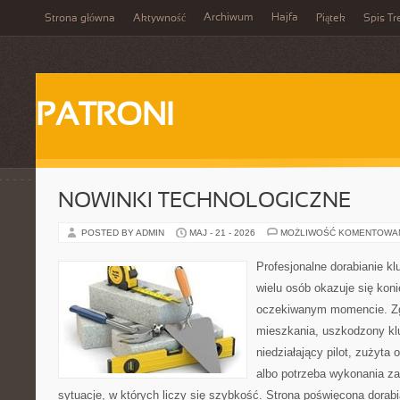
Archiwum
Hajfa
Strona główna
Aktywność
Piątek
Spis Tr
PATRONI
NOWINKI TECHNOLOGICZNE
POSTED BY ADMIN
MAJ - 21 - 2026
MOŻLIWOŚĆ KOMENTOWA
Profesjonalne dorabianie kl
wielu osób okazuje się kon
oczekiwanym momencie. Zg
mieszkania, uszkodzony k
niedziałający pilot, zużyt
albo potrzeba wykonania z
sytuacje, w których liczy się szybkość. Strona poświęcona dorabi