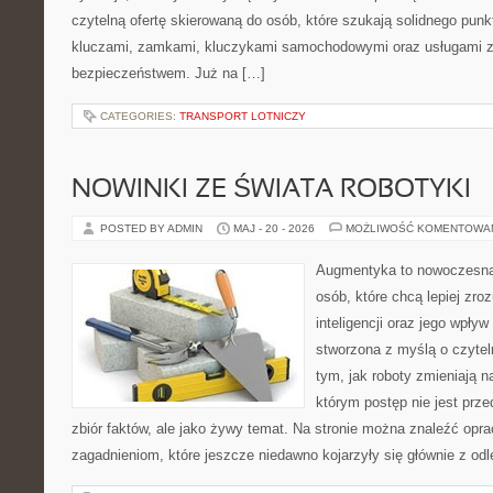
czytelną ofertę skierowaną do osób, które szukają solidnego pun
kluczami, zamkami, kluczykami samochodowymi oraz usługami 
bezpieczeństwem. Już na […]
CATEGORIES:
TRANSPORT LOTNICZY
NOWINKI ZE ŚWIATA ROBOTYKI
POSTED BY ADMIN
MAJ - 20 - 2026
MOŻLIWOŚĆ KOMENTOWA
Augmentyka to nowoczesna 
osób, które chcą lepiej zro
inteligencji oraz jego wpływ
stworzona z myślą o czyteln
tym, jak roboty zmieniają n
którym postęp nie jest prz
zbiór faktów, ale jako żywy temat. Na stronie można znaleźć op
zagadnieniom, które jeszcze niedawno kojarzyły się głównie z odl