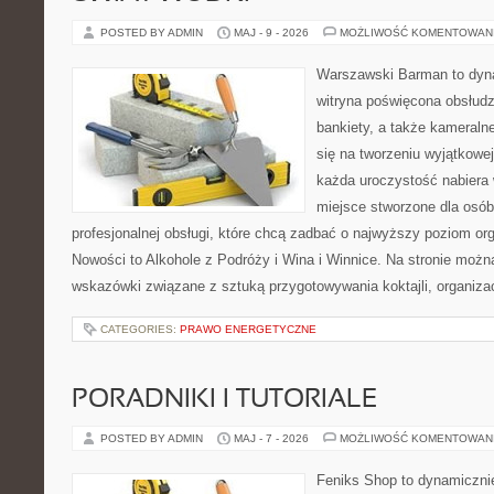
POSTED BY ADMIN
MAJ - 9 - 2026
MOŻLIWOŚĆ KOMENTOWAN
Warszawski Barman to dyna
witryna poświęcona obsłudz
bankiety, a także kameralne
się na tworzeniu wyjątkowej
każda uroczystość nabiera 
miejsce stworzone dla osó
profesjonalnej obsługi, które chcą zadbać o najwyższy poziom o
Nowości to Alkohole z Podróży i Wina i Winnice. Na stronie możn
wskazówki związane z sztuką przygotowywania koktajli, organiza
CATEGORIES:
PRAWO ENERGETYCZNE
PORADNIKI I TUTORIALE
POSTED BY ADMIN
MAJ - 7 - 2026
MOŻLIWOŚĆ KOMENTOWAN
Feniks Shop to dynamicznie