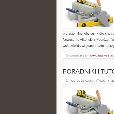
profesjonalnej obsługi, które ch
Nowości to Alkohole z Podróży i W
wskazówki związane z sztuką przy
CATEGORIES:
PRAWO ENERGETY
PORADNIKI I TUT
POSTED BY ADMIN
MAJ - 7 - 2