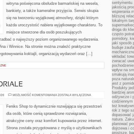
sentymentu.
witryna poświęcona obsłudze barmańskiej na wesela,
jakością pro
bankiety, a także kameralne przyjęcia. Serwis skupia
wspierania 
bliższej rela
się na tworzeniu wyjątkowej atmosfery, dzięki którym
lokalnym tar
każda uroczystość nabiera wyjątkowego charakteru. To
supermarkeci
droga do kli
miejsce stworzone dla osób poszukujących
często potra
pomidory, ki
cą zadbać o najwyższy poziom organizowanego wydarzenia.
jaki sposób
ina i Winnice. Na stronie można znaleźć praktyczne
buduje zaufa
mechaniczną
gotowywania koktajli, organizacją wydarzeń oraz […]
wkładać tow
zwracać uwa
pochodzenie
CZNE
wpływ na sma
smakują ina
poza natura
jest z pomid
ORIALE
Produkty je
bardziej aro
PORADNIKI
026
MOŻLIWOŚĆ KOMENTOWANIA
ZOSTAŁA WYŁĄCZONA
odżywcze i p
I
codziennym 
TUTORIALE
też kreatywn
Feniks Shop to dynamicznie rozwijająca się przestrzeń
rok z tego s
dla osób, które cenią sprawdzone rozwiązania,
dopasować ja
natura. Zaku
atrakcyjne ceny oraz komfort kupowania przez internet.
planować pos
Strona została przygotowana z myślą o użytkownikach
dojrzewa i c
prostsze, ba