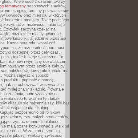
e głodu. Wiele osób z czasem tworzy
log tematyczny
sezonowych smaków,
ubione przepisy, terminy pojawiania się
yw i owoców oraz miejsca, w których
ć konkretne produkty. Takie podejście
ej korzystać z możliwości, jakie daje
ek. Człowiek zaczyna czekać na
alijki, późniejsze maliny, jesienne
imowe kiszonki, a jedzenie przestaje
ne. Każda pora roku wnosi coś
zypomina, że różnorodność nie musi
otyki dostępnej przez cały czas.
i pełnią także funkcję społeczną. To
tkań, rozmów i wymiany doświadczeń.
dominowanym przez szybkie zakupy
i samoobsługowe kasy taki kontakt ma
ć. Można zapytać o sposób
a produktu, poprosić o poradę,
się, jak przechowywać warzywa albo
tać mniej znany składnik. Powstaje
ta na zaufaniu, a nie wyłącznie na
la wielu osób to właśnie ten ludzki
ów okazuje się najcenniejszy. Nie bez
st też wsparcie dla lokalnej
Kupując bezpośrednio od rolników,
 pszczelarzy czy małych producentów,
gają utrzymać drobne działalności,
 nie mają szans konkurować z wielkimi
łącznie ceną. W zamian otrzymują
yższej jakości, większej świeżości i