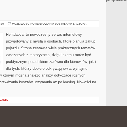
E
TESTY
026
MOŻLIWOŚĆ KOMENTOWANIA
ZOSTAŁA WYŁĄCZONA
I
RECENZJE
Rentdabcar to nowoczesny serwis internetowy
przygotowany z myślą o osobach, które planują zakup
pojazdu. Strona zestawia wiele praktycznych tematów
związanych z motoryzacją, dzięki czemu może być
praktycznym poradnikiem zarówno dla kierowców, jak i
dla tych, którzy dopiero odkrywają świat wynajmu
w którym można znaleźć analizy dotyczące różnych
sprawdzania kosztów utrzymania aż po leasing. Nowości na
WANIA
ROWIE