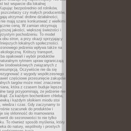
st też wsparcie dla lokalnej
Kupując bezpośrednio od rolników,
 pszczelarzy czy małych producentów,
gają utrzymać drobne działalności,
 nie mają szans konkurować z wielkimi
łącznie ceną. W zamian otrzymują
yższej jakości, większej świeżości i
ejrzystym pochodzeniu. To model
a obu stron, a przy okazji sprzyjający
lniejszych lokalnych społeczności.
ezonowego jedzenia wpływa także na
kologiczną. Krótszy transport,
czba opakowań i wybór produktów
naturalnym rytmem upraw ograniczają
ów środowiskowych związanych z
onsumpcją. Oczywiście nie da się
zrezygnować z wygody współczesnego
 nawet częściowe przesunięcie zakupów
kalnych targów może mieć znaczenie.
miana, która z czasem buduje lepsze
lne targi przypominają, że jedzenie nie
znikąd. Za każdym bochenkiem chleba,
ewką i każdym słoikiem miodu stoi
a, wiedza i czas. Gdy zaczynamy to
rośnie szacunek do produktów i
je się skłonność do marnowania
wrót do sezonowości to nie tylko
u. To również sposób myślenia, który
ieka do natury, wspólnoty i prostych
i codziennego życia.