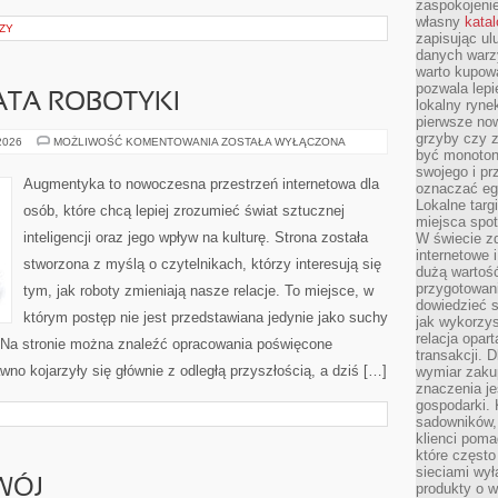
zaspokojeni
własny
kata
ZY
zapisując ul
danych warz
warto kupowa
pozwala lepi
ATA ROBOTYKI
lokalny ryn
pierwsze now
grzyby czy z
NOWINKI
 2026
MOŻLIWOŚĆ KOMENTOWANIA
ZOSTAŁA WYŁĄCZONA
ZE
być monoton
ŚWIATA
swojego i pr
ROBOTYKI
Augmentyka to nowoczesna przestrzeń internetowa dla
oznaczać egz
Lokalne targ
osób, które chcą lepiej zrozumieć świat sztucznej
miejsca spo
inteligencji oraz jego wpływ na kulturę. Strona została
W świecie z
internetowe 
stworzona z myślą o czytelnikach, którzy interesują się
dużą wartoś
przygotowani
tym, jak roboty zmieniają nasze relacje. To miejsce, w
dowiedzieć 
którym postęp nie jest przedstawiana jedynie jako suchy
jak wykorzys
relacja opar
t. Na stronie można znaleźć opracowania poświęcone
transakcji. D
no kojarzyły się głównie z odległą przyszłością, a dziś […]
wymiar zakup
znaczenia je
gospodarki. 
sadowników,
klienci poma
które często
sieciami wy
WÓJ
produkty o w