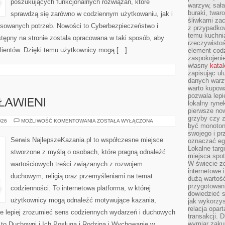
poszukujących funkcjonalnych rozwiązań, które
warzyw, sała
buraki, twar
sprawdzą się zarówno w codziennym użytkowaniu, jak i
śliwkami zac
ansowanych potrzeb. Nowości to Cyberbezpieczeństwo i
z przypadko
temu kuchnia
tępny na stronie została opracowana w taki sposób, aby
rzeczywistoś
lientów. Dzięki temu użytkownicy mogą […]
element codz
zaspokojeni
własny
kata
zapisując ul
danych warz
warto kupowa
pozwala lepi
ŁAWIENI
lokalny ryn
pierwsze now
grzyby czy z
ŚWIĘCI
026
MOŻLIWOŚĆ KOMENTOWANIA
ZOSTAŁA WYŁĄCZONA
być monoton
I
BŁOGOSŁAWIENI
swojego i pr
Serwis NajlepszeKazania.pl to współczesne miejsce
oznaczać egz
Lokalne targ
stworzone z myślą o osobach, które pragną odnaleźć
miejsca spo
W świecie z
wartościowych treści związanych z rozwojem
internetowe 
duchowym, religią oraz przemyśleniami na temat
dużą wartoś
przygotowani
codzienności. To internetowa platforma, w której
dowiedzieć 
użytkownicy mogą odnaleźć motywujące kazania,
jak wykorzys
relacja opar
e lepiej zrozumieć sens codziennych wydarzeń i duchowych
transakcji. D
wymiar zakup
 to Duchowni i Ich Posługa i Rodzina i Wychowanie w