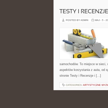
TESTY I RECENZJ
POSTED BY ADMIN
MAJ - 5 - 2
samochodów. To miejsce w sieci, 
aspektów korzystania z auta, od 
stronie Testy i Recenzje i […]
CATEGORIES:
ARTYSTYCZNE WYZ
STYL ŻYCIA I ZD