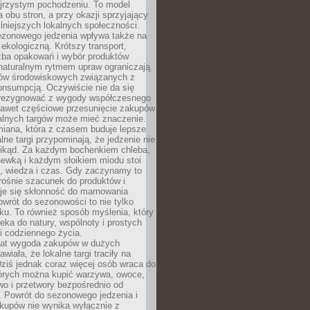
ejrzystym pochodzeniu. To model
a obu stron, a przy okazji sprzyjający
lniejszych lokalnych społeczności.
ezonowego jedzenia wpływa także na
kologiczną. Krótszy transport,
czba opakowań i wybór produktów
naturalnym rytmem upraw ograniczają
ów środowiskowych związanych z
onsumpcją. Oczywiście nie da się
zrezygnować z wygody współczesnego
 nawet częściowe przesunięcie zakupów
kalnych targów może mieć znaczenie.
miana, która z czasem buduje lepsze
lne targi przypominają, że jedzenie nie
znikąd. Za każdym bochenkiem chleba,
ewką i każdym słoikiem miodu stoi
a, wiedza i czas. Gdy zaczynamy to
rośnie szacunek do produktów i
je się skłonność do marnowania
wrót do sezonowości to nie tylko
u. To również sposób myślenia, który
ieka do natury, wspólnoty i prostych
i codziennego życia.
 lat wygoda zakupów w dużych
wiała, że lokalne targi traciły na
ziś jednak coraz więcej osób wraca do
tórych można kupić warzywa, owoce,
wo i przetwory bezpośrednio od
. Powrót do sezonowego jedzenia i
akupów nie wynika wyłącznie z