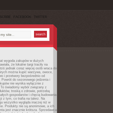
SCRIBE
FACEBOOK
TWITTER
 lat wygoda zakupów w dużych
wiała, że lokalne targi traciły na
ziś jednak coraz więcej osób wraca do
tórych można kupić warzywa, owoce,
wo i przetwory bezpośrednio od
. Powrót do sezonowego jedzenia i
akupów nie wynika wyłącznie z
 To świadomy wybór związany z
duktów, troską o zdrowie, potrzebą
małych gospodarstw i chęcią budowania
cji z tym, co trafia na talerz. Na
gu wszystko wygląda inaczej niż w
e. Produkty nie są anonimowe, a ich
enta jest znacznie krótsza. Sprzedawca