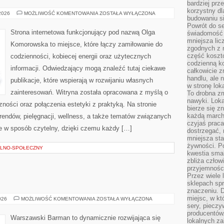
bardziej prz
korzystny dl
EDUKACJA
 2026
MOŻLIWOŚĆ KOMENTOWANIA
ZOSTAŁA WYŁĄCZONA
budowaniu si
I
ROZWÓJ
Powrót do s
Strona internetowa funkcjonujący pod nazwą Olga
świadomość e
mniejsza li
Komorowska to miejsce, które łączy zamiłowanie do
zgodnych z 
część koszt
codzienności, kobiecej energii oraz użytecznych
codzienną k
informacji. Odwiedzający mogą znaleźć tutaj ciekawe
całkowicie 
handlu, ale
publikacje, które wspierają w rozwijaniu własnych
w stronę lo
zainteresowań. Witryna została opracowana z myślą o
To drobna z
nawyki. Loka
ności oraz połączenia estetyki z praktyką. Na stronie
bierze się 
każdą march
rendów, pielęgnacji, wellness, a także tematów związanych
czyjaś prac
 w sposób czytelny, dzięki czemu każdy […]
dostrzegać, 
mniejsza sta
żywności. Po
LNO-SPOŁECZNY
kwestia smak
zbliża człow
przyjemnośc
Przez wiele
sklepach spra
znaczeniu. D
miejsc, w k
ŚWIAT
026
MOŻLIWOŚĆ KOMENTOWANIA
ZOSTAŁA WYŁĄCZONA
WÓDKI
sery, pieczy
producentów
Warszawski Barman to dynamicznie rozwijająca się
lokalnych z