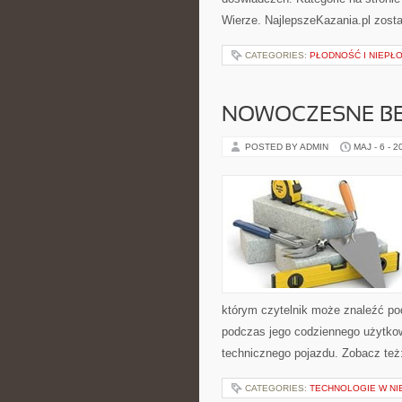
Wierze. NajlepszeKazania.pl zost
CATEGORIES:
PŁODNOŚĆ I NIEPŁ
NOWOCZESNE BE
POSTED BY ADMIN
MAJ - 6 - 2
którym czytelnik może znaleźć po
podczas jego codziennego użytko
technicznego pojazdu. Zobacz też:
CATEGORIES:
TECHNOLOGIE W N