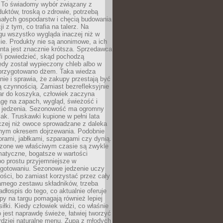
 To świadomy wybór związany z
duktów, troską o zdrowie, potrzebą
małych gospodarstw i chęcią budowania
cji z tym, co trafia na talerz. Na
gu wszystko wygląda inaczej niż w
e. Produkty nie są anonimowe, a ich
enta jest znacznie krótsza. Sprzedawca
fi powiedzieć, skąd pochodzą
edy został wypieczony chleb albo w
 przygotowano dżem. Taka wiedza
nie i sprawia, że zakupy przestają być
 czynnością. Zamiast bezrefleksyjnie
ar do koszyka, człowiek zaczyna
gę na zapach, wygląd, świeżość i
 jedzenia. Sezonowość ma ogromny
k. Truskawki kupione w pełni lata
czej niż owoce sprowadzane z daleka
lnym okresem dojrzewania. Podobnie
orami, jabłkami, szparagami czy dynią.
dzone we właściwym czasie są zwykle
matyczne, bogatsze w wartości
o prostu przyjemniejsze w
gotowaniu. Sezonowe jedzenie uczy
ości, bo zamiast korzystać przez cały
amego zestawu składników, trzeba
dłospis do tego, co aktualnie oferuje
py na targu pomagają również lepiej
iłki. Kiedy człowiek widzi, co właśnie
o jest naprawdę świeże, łatwiej tworzyć
rdziej naturalne menu. Zupa z młodych