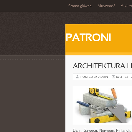
Archi
Strona główna
Aktywność
PATRONI
ARCHITEKTURA I
POSTED BY ADMIN
MAJ - 22 -
Danii, Szwecji, Norwegii, Finlandii