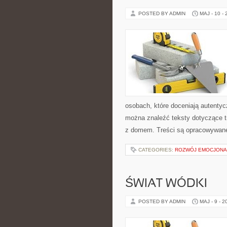
POSTED BY ADMIN
MAJ - 10 -
osobach, które doceniają autentycz
można znaleźć teksty dotyczące t
z domem. Treści są opracowywane
CATEGORIES:
ROZWÓJ EMOCJONA
ŚWIAT WÓDKI
POSTED BY ADMIN
MAJ - 9 - 2