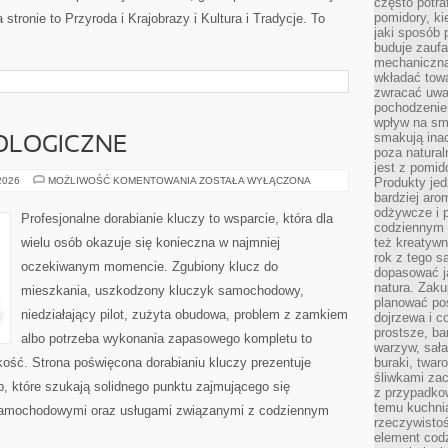
często potra
pomidory, ki
stronie to Przyroda i Krajobrazy i Kultura i Tradycje. To
jaki sposób
buduje zaufa
mechaniczną
wkładać tow
zwracać uwa
pochodzenie
wpływ na sma
smakują ina
OLOGICZNE
poza natura
jest z pomid
NOWINKI
 2026
MOŻLIWOŚĆ KOMENTOWANIA
ZOSTAŁA WYŁĄCZONA
Produkty je
TECHNOLOGICZNE
bardziej aro
odżywcze i p
Profesjonalne dorabianie kluczy to wsparcie, która dla
codziennym 
wielu osób okazuje się konieczna w najmniej
też kreatywn
rok z tego s
oczekiwanym momencie. Zgubiony klucz do
dopasować ja
natura. Zaku
mieszkania, uszkodzony kluczyk samochodowy,
planować pos
niedziałający pilot, zużyta obudowa, problem z zamkiem
dojrzewa i c
prostsze, ba
albo potrzeba wykonania zapasowego kompletu to
warzyw, sała
bkość. Strona poświęcona dorabianiu kluczy prezentuje
buraki, twar
śliwkami zac
b, które szukają solidnego punktu zajmującego się
z przypadko
temu kuchnia
samochodowymi oraz usługami związanymi z codziennym
rzeczywistoś
element codz