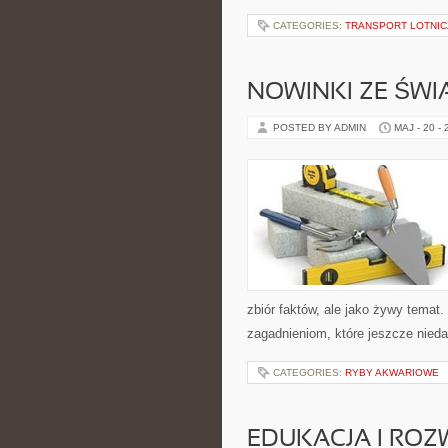
CATEGORIES:
TRANSPORT LOTNIC
NOWINKI ZE ŚWI
POSTED BY ADMIN
MAJ - 20 -
zbiór faktów, ale jako żywy tema
zagadnieniom, które jeszcze niedaw
CATEGORIES:
RYBY AKWARIOWE
EDUKACJA I ROZ