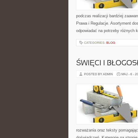
podczas realizacji bardziej zaaw
Prawa i Regulacje. Asortyment dos
odpowiadać na potrzeby różnych k
CATEGORIES:
BLOG
ŚWIĘCI I BŁOGOS
POSTED BY ADMIN
MAJ - 6 - 2
rozważania oraz teksty pomagając
doświadczeń. Kategorie na stronie