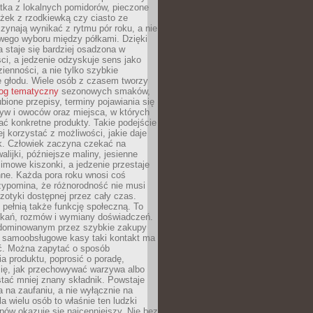
tka z lokalnych pomidorów, pieczone
ożek z rzodkiewką czy ciasto ze
zynają wynikać z rytmu pór roku, a nie
wego wyboru między półkami. Dzięki
 staje się bardziej osadzona w
ci, a jedzenie odzyskuje sens jako
ienności, a nie tylko szybkie
e głodu. Wiele osób z czasem tworzy
log tematyczny
sezonowych smaków,
ubione przepisy, terminy pojawiania się
yw i owoców oraz miejsca, w których
ć konkretne produkty. Takie podejście
ej korzystać z możliwości, jakie daje
ek. Człowiek zaczyna czekać na
alijki, późniejsze maliny, jesienne
imowe kiszonki, a jedzenie przestaje
ne. Każda pora roku wnosi coś
zypomina, że różnorodność nie musi
otyki dostępnej przez cały czas.
i pełnią także funkcję społeczną. To
tkań, rozmów i wymiany doświadczeń.
dominowanym przez szybkie zakupy
i samoobsługowe kasy taki kontakt ma
ć. Można zapytać o sposób
a produktu, poprosić o poradę,
się, jak przechowywać warzywa albo
tać mniej znany składnik. Powstaje
ta na zaufaniu, a nie wyłącznie na
la wielu osób to właśnie ten ludzki
ów okazuje się najcenniejszy. Nie bez