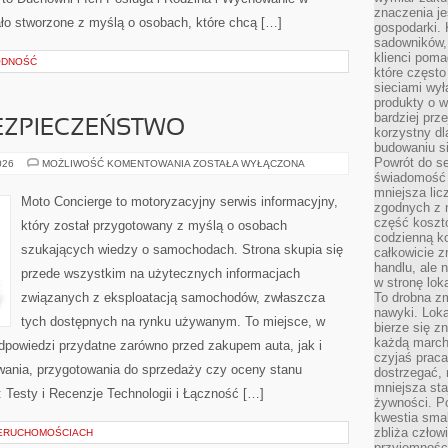
znaczenia je
ało stworzone z myślą o osobach, które chcą […]
gospodarki. 
sadowników,
klienci poma
ODNOŚĆ
które często
sieciami wy
produkty o w
bardziej prz
ZPIECZEŃSTWO
korzystny dl
budowaniu si
Powrót do s
NOWOCZESNE
026
MOŻLIWOŚĆ KOMENTOWANIA
ZOSTAŁA WYŁĄCZONA
BEZPIECZEŃSTWO
świadomość e
mniejsza li
Moto Concierge to motoryzacyjny serwis informacyjny,
zgodnych z 
część koszt
który został przygotowany z myślą o osobach
codzienną k
szukających wiedzy o samochodach. Strona skupia się
całkowicie 
handlu, ale
przede wszystkim na użytecznych informacjach
w stronę lo
związanych z eksploatacją samochodów, zwłaszcza
To drobna z
nawyki. Loka
tych dostępnych na rynku używanym. To miejsce, w
bierze się 
każdą march
dpowiedzi przydatne zarówno przed zakupem auta, jak i
czyjaś prac
wania, przygotowania do sprzedaży czy oceny stanu
dostrzegać, 
mniejsza sta
 Testy i Recenzje Technologii i Łączność […]
żywności. Po
kwestia smak
zbliża człow
IERUCHOMOŚCIACH
przyjemnośc