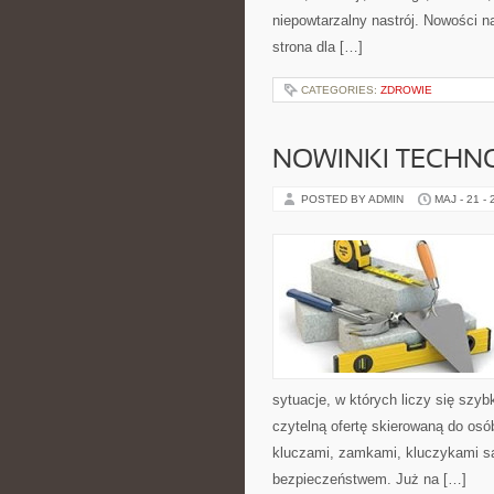
niepowtarzalny nastrój. Nowości na 
strona dla […]
CATEGORIES:
ZDROWIE
NOWINKI TECHN
POSTED BY ADMIN
MAJ - 21 -
sytuacje, w których liczy się szy
czytelną ofertę skierowaną do osó
kluczami, zamkami, kluczykami 
bezpieczeństwem. Już na […]