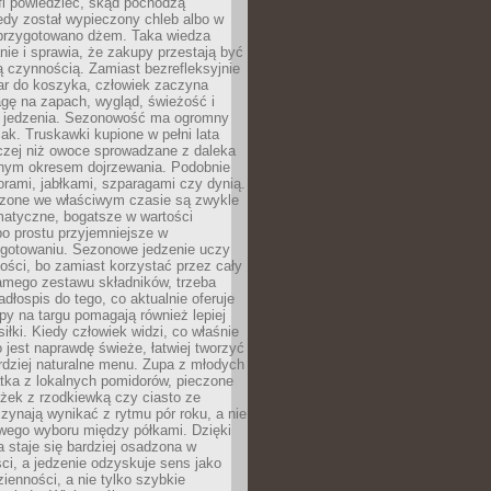
fi powiedzieć, skąd pochodzą
edy został wypieczony chleb albo w
 przygotowano dżem. Taka wiedza
nie i sprawia, że zakupy przestają być
 czynnością. Zamiast bezrefleksyjnie
ar do koszyka, człowiek zaczyna
gę na zapach, wygląd, świeżość i
 jedzenia. Sezonowość ma ogromny
k. Truskawki kupione w pełni lata
czej niż owoce sprowadzane z daleka
lnym okresem dojrzewania. Podobnie
orami, jabłkami, szparagami czy dynią.
dzone we właściwym czasie są zwykle
matyczne, bogatsze w wartości
o prostu przyjemniejsze w
gotowaniu. Sezonowe jedzenie uczy
ości, bo zamiast korzystać przez cały
amego zestawu składników, trzeba
dłospis do tego, co aktualnie oferuje
py na targu pomagają również lepiej
iłki. Kiedy człowiek widzi, co właśnie
o jest naprawdę świeże, łatwiej tworzyć
rdziej naturalne menu. Zupa z młodych
tka z lokalnych pomidorów, pieczone
ożek z rzodkiewką czy ciasto ze
zynają wynikać z rytmu pór roku, a nie
wego wyboru między półkami. Dzięki
 staje się bardziej osadzona w
ci, a jedzenie odzyskuje sens jako
ienności, a nie tylko szybkie