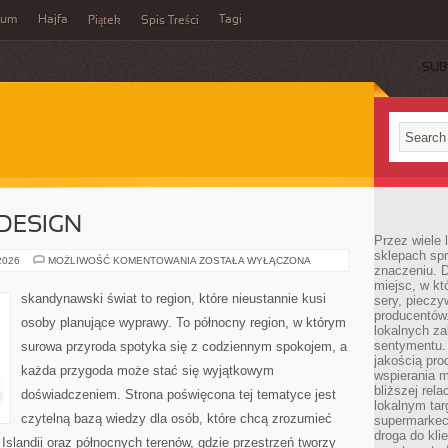
wum
Hajfa
Tagi
Piątek
Spis Treści
SUB
 DESIGN
Przez wiele
sklepach spra
ARCHITEKTURA
 2026
MOŻLIWOŚĆ KOMENTOWANIA
ZOSTAŁA WYŁĄCZONA
znaczeniu. D
I
DESIGN
miejsc, w k
skandynawski świat to region, które nieustannie kusi
sery, pieczy
producentów
osoby planujące wyprawy. To północny region, w którym
lokalnych z
sentymentu.
surowa przyroda spotyka się z codziennym spokojem, a
jakością pro
każda przygoda może stać się wyjątkowym
wspierania 
bliższej rela
doświadczeniem. Strona poświęcona tej tematyce jest
lokalnym tar
czytelną bazą wiedzy dla osób, które chcą zrozumieć
supermarkeci
droga do kli
, Islandii oraz północnych terenów, gdzie przestrzeń tworzy