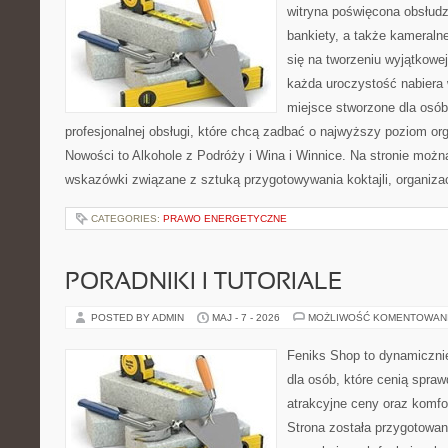
witryna poświęcona obsłudz
bankiety, a także kameralne
się na tworzeniu wyjątkowej
każda uroczystość nabiera 
miejsce stworzone dla osó
profesjonalnej obsługi, które chcą zadbać o najwyższy poziom o
Nowości to Alkohole z Podróży i Wina i Winnice. Na stronie możn
wskazówki związane z sztuką przygotowywania koktajli, organiza
CATEGORIES:
PRAWO ENERGETYCZNE
PORADNIKI I TUTORIALE
POSTED BY ADMIN
MAJ - 7 - 2026
MOŻLIWOŚĆ KOMENTOWAN
Feniks Shop to dynamicznie
dla osób, które cenią spra
atrakcyjne ceny oraz komfor
Strona została przygotowa