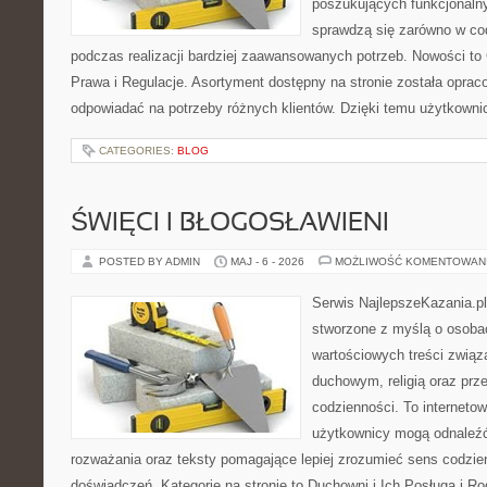
poszukujących funkcjonalny
sprawdzą się zarówno w co
podczas realizacji bardziej zaawansowanych potrzeb. Nowości to
Prawa i Regulacje. Asortyment dostępny na stronie została oprac
odpowiadać na potrzeby różnych klientów. Dzięki temu użytkown
CATEGORIES:
BLOG
ŚWIĘCI I BŁOGOSŁAWIENI
POSTED BY ADMIN
MAJ - 6 - 2026
MOŻLIWOŚĆ KOMENTOWAN
Serwis NajlepszeKazania.p
stworzone z myślą o osobac
wartościowych treści zwią
duchowym, religią oraz prz
codzienności. To internetow
użytkownicy mogą odnaleź
rozważania oraz teksty pomagające lepiej zrozumieć sens codzi
doświadczeń. Kategorie na stronie to Duchowni i Ich Posługa i R