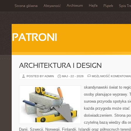
Archiwum
Hajfa
Strona główna
Aktywność
Piątek
Spis Tr
PATRONI
ARCHITEKTURA I DESIGN
POSTED BY ADMIN
MAJ - 22 - 2026
MOŻLIWOŚĆ KOMENTOWA
skandynawski świat to regio
osoby planujące wyprawy. T
surowa przyroda spotyka s
każda przygoda może stać
doświadczeniem. Strona poś
czytelną bazą wiedzy dla o
Danii, Szwecji, Norwegii, Finlandii, Islandii oraz północnych teren