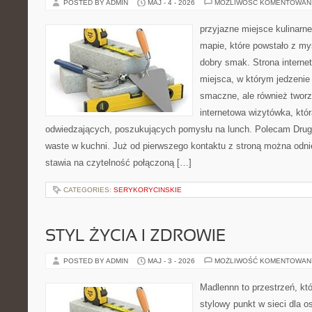
POSTED BY ADMIN
MAJ - 4 - 2026
MOŻLIWOŚĆ KOMENTOWAN
przyjazne miejsce kulinarne
mapie, które powstało z my
dobry smak. Strona internet
miejsca, w którym jedzenie 
smaczne, ale również twor
internetowa wizytówka, któ
odwiedzających, poszukujących pomysłu na lunch. Polecam Drugi
waste w kuchni. Już od pierwszego kontaktu z stroną można odnie
stawia na czytelność połączoną […]
CATEGORIES:
SERYKORYCINSKIE
STYL ŻYCIA I ZDROWIE
POSTED BY ADMIN
MAJ - 3 - 2026
MOŻLIWOŚĆ KOMENTOWAN
Madlennn to przestrzeń, kt
stylowy punkt w sieci dla 