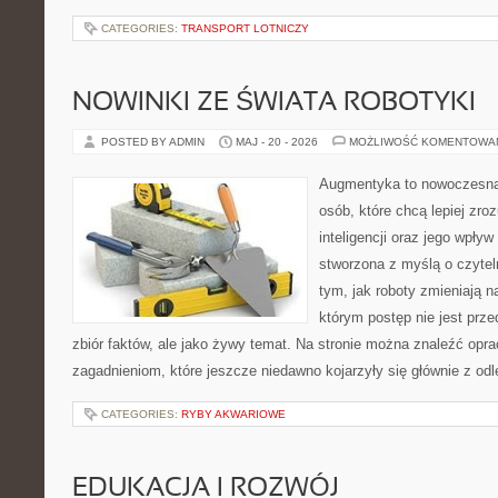
CATEGORIES:
TRANSPORT LOTNICZY
NOWINKI ZE ŚWIATA ROBOTYKI
POSTED BY ADMIN
MAJ - 20 - 2026
MOŻLIWOŚĆ KOMENTOWA
Augmentyka to nowoczesna 
osób, które chcą lepiej zro
inteligencji oraz jego wpływ
stworzona z myślą o czyteln
tym, jak roboty zmieniają n
którym postęp nie jest prz
zbiór faktów, ale jako żywy temat. Na stronie można znaleźć op
zagadnieniom, które jeszcze niedawno kojarzyły się głównie z odl
CATEGORIES:
RYBY AKWARIOWE
EDUKACJA I ROZWÓJ