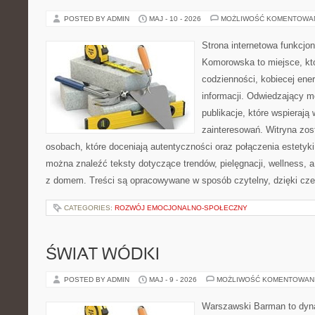
POSTED BY ADMIN
MAJ - 10 - 2026
MOŻLIWOŚĆ KOMENTOWA
Strona internetowa funkcjo
Komorowska to miejsce, kt
codzienności, kobiecej ene
informacji. Odwiedzający m
publikacje, które wspierają
zainteresowań. Witryna zos
osobach, które doceniają autentyczności oraz połączenia estetyki
można znaleźć teksty dotyczące trendów, pielęgnacji, wellness,
z domem. Treści są opracowywane w sposób czytelny, dzięki cz
CATEGORIES:
ROZWÓJ EMOCJONALNO-SPOŁECZNY
ŚWIAT WÓDKI
POSTED BY ADMIN
MAJ - 9 - 2026
MOŻLIWOŚĆ KOMENTOWAN
Warszawski Barman to dyna