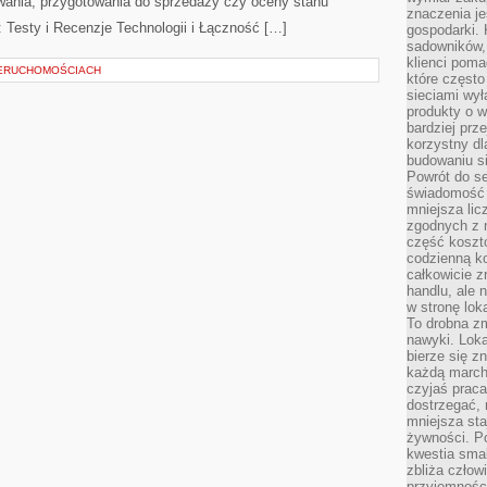
wania, przygotowania do sprzedaży czy oceny stanu
znaczenia je
 Testy i Recenzje Technologii i Łączność […]
gospodarki. 
sadowników,
klienci poma
IERUCHOMOŚCIACH
które często
sieciami wy
produkty o w
bardziej prz
korzystny dl
budowaniu si
Powrót do s
świadomość e
mniejsza li
zgodnych z 
część koszt
codzienną k
całkowicie 
handlu, ale
w stronę lo
To drobna z
nawyki. Loka
bierze się 
każdą march
czyjaś prac
dostrzegać, 
mniejsza sta
żywności. Po
kwestia smak
zbliża człow
przyjemnośc