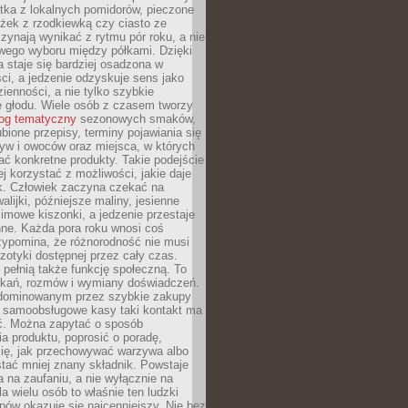
tka z lokalnych pomidorów, pieczone
ożek z rzodkiewką czy ciasto ze
zynają wynikać z rytmu pór roku, a nie
wego wyboru między półkami. Dzięki
 staje się bardziej osadzona w
ci, a jedzenie odzyskuje sens jako
ienności, a nie tylko szybkie
e głodu. Wiele osób z czasem tworzy
log tematyczny
sezonowych smaków,
ubione przepisy, terminy pojawiania się
yw i owoców oraz miejsca, w których
ć konkretne produkty. Takie podejście
ej korzystać z możliwości, jakie daje
ek. Człowiek zaczyna czekać na
alijki, późniejsze maliny, jesienne
imowe kiszonki, a jedzenie przestaje
ne. Każda pora roku wnosi coś
zypomina, że różnorodność nie musi
otyki dostępnej przez cały czas.
i pełnią także funkcję społeczną. To
tkań, rozmów i wymiany doświadczeń.
dominowanym przez szybkie zakupy
i samoobsługowe kasy taki kontakt ma
ć. Można zapytać o sposób
a produktu, poprosić o poradę,
się, jak przechowywać warzywa albo
tać mniej znany składnik. Powstaje
ta na zaufaniu, a nie wyłącznie na
la wielu osób to właśnie ten ludzki
ów okazuje się najcenniejszy. Nie bez