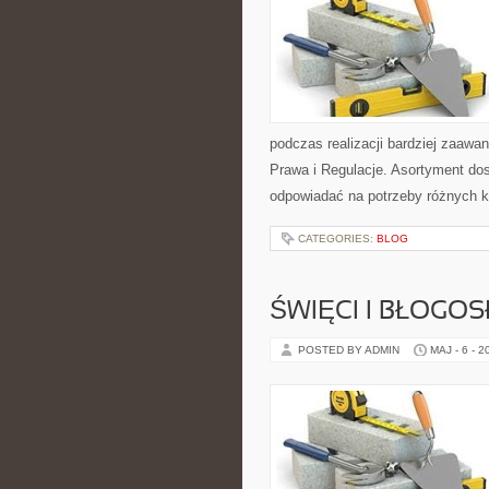
podczas realizacji bardziej zaaw
Prawa i Regulacje. Asortyment dos
odpowiadać na potrzeby różnych k
CATEGORIES:
BLOG
ŚWIĘCI I BŁOGOS
POSTED BY ADMIN
MAJ - 6 - 2