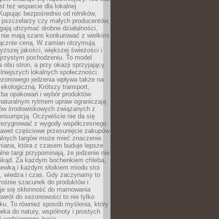
st też wsparcie dla lokalnej
Kupując bezpośrednio od rolników,
 pszczelarzy czy małych producentów,
gają utrzymać drobne działalności,
 nie mają szans konkurować z wielkimi
łącznie ceną. W zamian otrzymują
yższej jakości, większej świeżości i
ejrzystym pochodzeniu. To model
a obu stron, a przy okazji sprzyjający
lniejszych lokalnych społeczności.
ezonowego jedzenia wpływa także na
kologiczną. Krótszy transport,
czba opakowań i wybór produktów
naturalnym rytmem upraw ograniczają
ów środowiskowych związanych z
onsumpcją. Oczywiście nie da się
zrezygnować z wygody współczesnego
 nawet częściowe przesunięcie zakupów
kalnych targów może mieć znaczenie.
miana, która z czasem buduje lepsze
lne targi przypominają, że jedzenie nie
znikąd. Za każdym bochenkiem chleba,
ewką i każdym słoikiem miodu stoi
a, wiedza i czas. Gdy zaczynamy to
rośnie szacunek do produktów i
je się skłonność do marnowania
wrót do sezonowości to nie tylko
u. To również sposób myślenia, który
ieka do natury, wspólnoty i prostych
i codziennego życia.