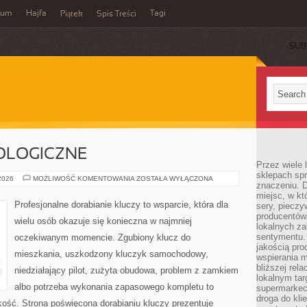
wum
Hajfa
Tagi
Piątek
Spis Treści
SUB
OLOGICZNE
Przez wiele
sklepach spra
NOWINKI
 2026
MOŻLIWOŚĆ KOMENTOWANIA
ZOSTAŁA WYŁĄCZONA
znaczeniu. D
TECHNOLOGICZNE
miejsc, w k
Profesjonalne dorabianie kluczy to wsparcie, która dla
sery, pieczy
producentów
wielu osób okazuje się konieczna w najmniej
lokalnych z
sentymentu.
oczekiwanym momencie. Zgubiony klucz do
jakością pro
mieszkania, uszkodzony kluczyk samochodowy,
wspierania 
bliższej rela
niedziałający pilot, zużyta obudowa, problem z zamkiem
lokalnym tar
albo potrzeba wykonania zapasowego kompletu to
supermarkeci
droga do kli
bkość. Strona poświęcona dorabianiu kluczy prezentuje