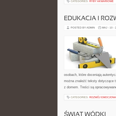
CATEGORIES:
RYBY AKWARIOWE
EDUKACJA I ROZ
POSTED BY ADMIN
MAJ - 10 -
osobach, które doceniają autentycz
można znaleźć teksty dotyczące t
z domem. Treści są opracowywane
CATEGORIES:
ROZWÓJ EMOCJONA
ŚWIAT WÓDKI