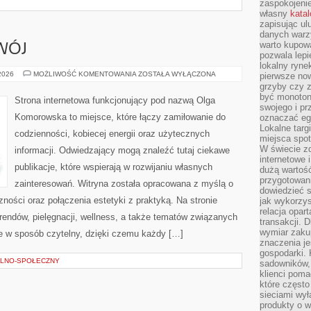
zaspokojeni
własny
kata
zapisując ul
danych warz
warto kupowa
WÓJ
pozwala lepi
lokalny ryn
EDUKACJA
 2026
MOŻLIWOŚĆ KOMENTOWANIA
ZOSTAŁA WYŁĄCZONA
pierwsze now
I
grzyby czy z
ROZWÓJ
być monoton
Strona internetowa funkcjonujący pod nazwą Olga
swojego i pr
Komorowska to miejsce, które łączy zamiłowanie do
oznaczać egz
Lokalne targ
codzienności, kobiecej energii oraz użytecznych
miejsca spo
W świecie z
informacji. Odwiedzający mogą znaleźć tutaj ciekawe
internetowe 
publikacje, które wspierają w rozwijaniu własnych
dużą wartoś
przygotowani
zainteresowań. Witryna została opracowana z myślą o
dowiedzieć 
ności oraz połączenia estetyki z praktyką. Na stronie
jak wykorzys
relacja opar
rendów, pielęgnacji, wellness, a także tematów związanych
transakcji. D
wymiar zakup
 w sposób czytelny, dzięki czemu każdy […]
znaczenia je
gospodarki. 
LNO-SPOŁECZNY
sadowników,
klienci poma
które często
sieciami wy
produkty o w