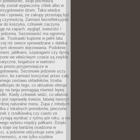
fi powiedzieć, skąd pochodzą
edy został wypieczony chleb albo w
 przygotowano dżem. Taka wiedza
nie i sprawia, że zakupy przestają być
 czynnością. Zamiast bezrefleksyjnie
ar do koszyka, człowiek zaczyna
gę na zapach, wygląd, świeżość i
 jedzenia. Sezonowość ma ogromny
k. Truskawki kupione w pełni lata
czej niż owoce sprowadzane z daleka
lnym okresem dojrzewania. Podobnie
orami, jabłkami, szparagami czy dynią.
dzone we właściwym czasie są zwykle
matyczne, bogatsze w wartości
o prostu przyjemniejsze w
gotowaniu. Sezonowe jedzenie uczy
ości, bo zamiast korzystać przez cały
amego zestawu składników, trzeba
dłospis do tego, co aktualnie oferuje
py na targu pomagają również lepiej
iłki. Kiedy człowiek widzi, co właśnie
o jest naprawdę świeże, łatwiej tworzyć
rdziej naturalne menu. Zupa z młodych
tka z lokalnych pomidorów, pieczone
ożek z rzodkiewką czy ciasto ze
zynają wynikać z rytmu pór roku, a nie
wego wyboru między półkami. Dzięki
 staje się bardziej osadzona w
ci, a jedzenie odzyskuje sens jako
ienności, a nie tylko szybkie