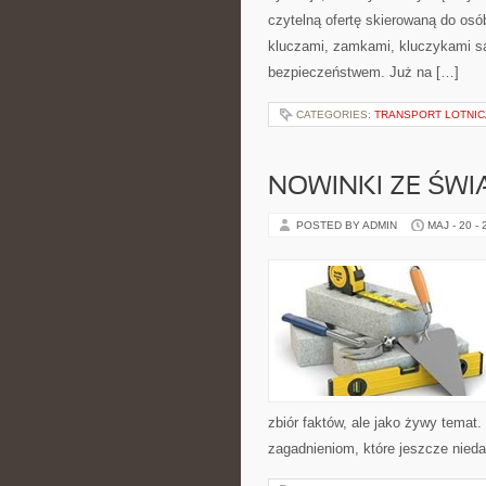
czytelną ofertę skierowaną do osó
kluczami, zamkami, kluczykami 
bezpieczeństwem. Już na […]
CATEGORIES:
TRANSPORT LOTNIC
NOWINKI ZE ŚWI
POSTED BY ADMIN
MAJ - 20 -
zbiór faktów, ale jako żywy tema
zagadnieniom, które jeszcze niedaw