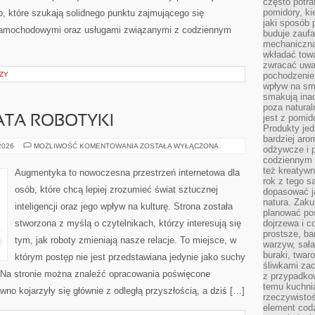
często potra
pomidory, ki
b, które szukają solidnego punktu zajmującego się
jaki sposób
samochodowymi oraz usługami związanymi z codziennym
buduje zaufa
mechaniczną
wkładać tow
zwracać uwa
ZY
pochodzenie
wpływ na sma
smakują ina
poza natura
jest z pomid
ATA ROBOTYKI
Produkty je
bardziej aro
NOWINKI
 2026
MOŻLIWOŚĆ KOMENTOWANIA
ZOSTAŁA WYŁĄCZONA
odżywcze i p
ZE
codziennym 
ŚWIATA
ROBOTYKI
też kreatywn
Augmentyka to nowoczesna przestrzeń internetowa dla
rok z tego s
osób, które chcą lepiej zrozumieć świat sztucznej
dopasować ja
natura. Zaku
inteligencji oraz jego wpływ na kulturę. Strona została
planować pos
stworzona z myślą o czytelnikach, którzy interesują się
dojrzewa i c
prostsze, ba
tym, jak roboty zmieniają nasze relacje. To miejsce, w
warzyw, sała
buraki, twar
którym postęp nie jest przedstawiana jedynie jako suchy
śliwkami zac
t. Na stronie można znaleźć opracowania poświęcone
z przypadko
temu kuchnia
no kojarzyły się głównie z odległą przyszłością, a dziś […]
rzeczywistoś
element codz