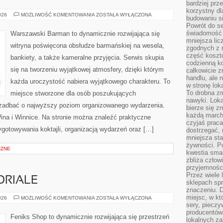
bardziej prz
korzystny dl
ŚWIAT
026
MOŻLIWOŚĆ KOMENTOWANIA
ZOSTAŁA WYŁĄCZONA
budowaniu si
WÓDKI
Powrót do s
świadomość e
Warszawski Barman to dynamicznie rozwijająca się
mniejsza li
witryna poświęcona obsłudze barmańskiej na wesela,
zgodnych z 
część koszt
bankiety, a także kameralne przyjęcia. Serwis skupia
codzienną k
się na tworzeniu wyjątkowej atmosfery, dzięki którym
całkowicie 
handlu, ale
każda uroczystość nabiera wyjątkowego charakteru. To
w stronę lo
To drobna z
miejsce stworzone dla osób poszukujących
nawyki. Loka
cą zadbać o najwyższy poziom organizowanego wydarzenia.
bierze się 
każdą march
ina i Winnice. Na stronie można znaleźć praktyczne
czyjaś prac
gotowywania koktajli, organizacją wydarzeń oraz […]
dostrzegać, 
mniejsza sta
żywności. Po
CZNE
kwestia smak
zbliża człow
przyjemnośc
Przez wiele
ORIALE
sklepach spra
znaczeniu. D
miejsc, w k
PORADNIKI
026
MOŻLIWOŚĆ KOMENTOWANIA
ZOSTAŁA WYŁĄCZONA
I
sery, pieczy
TUTORIALE
producentów
Feniks Shop to dynamicznie rozwijająca się przestrzeń
lokalnych z