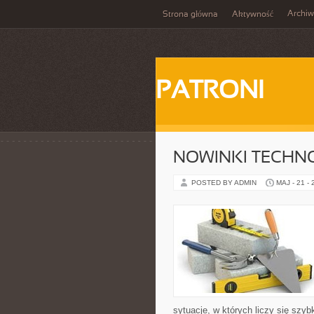
Archi
Strona główna
Aktywność
PATRONI
NOWINKI TECHN
POSTED BY ADMIN
MAJ - 21 -
sytuacje, w których liczy się szy