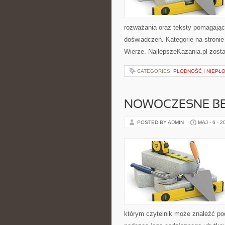
rozważania oraz teksty pomagając
doświadczeń. Kategorie na stronie
Wierze. NajlepszeKazania.pl zost
CATEGORIES:
PŁODNOŚĆ I NIEPŁ
NOWOCZESNE BE
POSTED BY ADMIN
MAJ - 6 - 2
którym czytelnik może znaleźć po