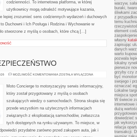
codzienności. To internetowa platforma, w której
warzyw, sała
buraki, twar
użytkownicy mogą odnaleźć motywujące kazania,
śliwkami zac
e lepiej zrozumieć sens codziennych wydarzeń i duchowych
z przypadko
temu kuchnia
 to Duchowni i Ich Posługa i Rodzina i Wychowanie w
rzeczywistoś
element codz
ało stworzone z myślą o osobach, które chcą […]
zaspokojeni
własny
kata
ODNOŚĆ
zapisując ul
danych warz
warto kupowa
pozwala lepi
ZPIECZEŃSTWO
lokalny ryn
pierwsze now
grzyby czy z
NOWOCZESNE
026
MOŻLIWOŚĆ KOMENTOWANIA
ZOSTAŁA WYŁĄCZONA
być monoton
BEZPIECZEŃSTWO
swojego i pr
oznaczać egz
Moto Concierge to motoryzacyjny serwis informacyjny,
Lokalne targ
który został przygotowany z myślą o osobach
miejsca spo
W świecie z
szukających wiedzy o samochodach. Strona skupia się
internetowe 
przede wszystkim na użytecznych informacjach
dużą wartoś
przygotowani
związanych z eksploatacją samochodów, zwłaszcza
dowiedzieć 
jak wykorzys
tych dostępnych na rynku używanym. To miejsce, w
relacja opar
dpowiedzi przydatne zarówno przed zakupem auta, jak i
transakcji. D
wymiar zakup