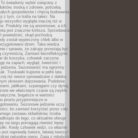
 To świadomy wybór związany z
duktów, troską o zdrowie, potrzebą
małych gospodarstw i chęcią budowania
cji z tym, co trafia na talerz. Na
gu wszystko wygląda inaczej niż w
e. Produkty nie są anonimowe, a ich
enta jest znacznie krótsza. Sprzedawca
fi powiedzieć, skąd pochodzą
edy został wypieczony chleb albo w
 przygotowano dżem. Taka wiedza
nie i sprawia, że zakupy przestają być
 czynnością. Zamiast bezrefleksyjnie
ar do koszyka, człowiek zaczyna
gę na zapach, wygląd, świeżość i
 jedzenia. Sezonowość ma ogromny
k. Truskawki kupione w pełni lata
czej niż owoce sprowadzane z daleka
lnym okresem dojrzewania. Podobnie
orami, jabłkami, szparagami czy dynią.
dzone we właściwym czasie są zwykle
matyczne, bogatsze w wartości
o prostu przyjemniejsze w
gotowaniu. Sezonowe jedzenie uczy
ości, bo zamiast korzystać przez cały
amego zestawu składników, trzeba
dłospis do tego, co aktualnie oferuje
py na targu pomagają również lepiej
iłki. Kiedy człowiek widzi, co właśnie
o jest naprawdę świeże, łatwiej tworzyć
rdziej naturalne menu. Zupa z młodych