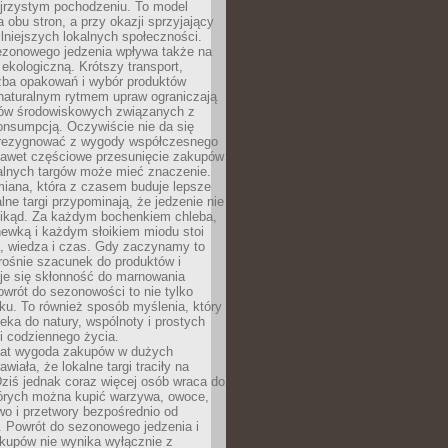
ejrzystym pochodzeniu. To model
a obu stron, a przy okazji sprzyjający
lniejszych lokalnych społeczności.
ezonowego jedzenia wpływa także na
kologiczną. Krótszy transport,
czba opakowań i wybór produktów
naturalnym rytmem upraw ograniczają
ów środowiskowych związanych z
onsumpcją. Oczywiście nie da się
zrezygnować z wygody współczesnego
 nawet częściowe przesunięcie zakupów
kalnych targów może mieć znaczenie.
miana, która z czasem buduje lepsze
lne targi przypominają, że jedzenie nie
znikąd. Za każdym bochenkiem chleba,
ewką i każdym słoikiem miodu stoi
a, wiedza i czas. Gdy zaczynamy to
rośnie szacunek do produktów i
je się skłonność do marnowania
wrót do sezonowości to nie tylko
u. To również sposób myślenia, który
ieka do natury, wspólnoty i prostych
i codziennego życia.
 lat wygoda zakupów w dużych
wiała, że lokalne targi traciły na
ziś jednak coraz więcej osób wraca do
tórych można kupić warzywa, owoce,
wo i przetwory bezpośrednio od
. Powrót do sezonowego jedzenia i
akupów nie wynika wyłącznie z