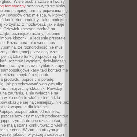
e głodu. Wiele osób z czasem tworzy
log tematyczny
sezonowych smaków,
ubione przepisy, terminy pojawiania się
yw i owoców oraz miejsca, w których
ć konkretne produkty. Takie podejście
ej korzystać z możliwości, jakie daje
ek. Człowiek zaczyna czekać na
alijki, późniejsze maliny, jesienne
imowe kiszonki, a jedzenie przestaje
ne. Każda pora roku wnosi coś
zypomina, że różnorodność nie musi
otyki dostępnej przez cały czas.
i pełnią także funkcję społeczną. To
tkań, rozmów i wymiany doświadczeń.
dominowanym przez szybkie zakupy
i samoobsługowe kasy taki kontakt ma
ć. Można zapytać o sposób
a produktu, poprosić o poradę,
się, jak przechowywać warzywa albo
tać mniej znany składnik. Powstaje
ta na zaufaniu, a nie wyłącznie na
la wielu osób to właśnie ten ludzki
ów okazuje się najcenniejszy. Nie bez
st też wsparcie dla lokalnej
Kupując bezpośrednio od rolników,
 pszczelarzy czy małych producentów,
gają utrzymać drobne działalności,
 nie mają szans konkurować z wielkimi
łącznie ceną. W zamian otrzymują
yższej jakości, większej świeżości i