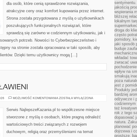
sentymentu.
dla osób, które cenią sprawdzone rozwiązania,
jakością pro
atrakcyjne ceny oraz komfort kupowania przez internet.
wspierania 
bliższej rela
Strona została przygotowana z myślą o użytkownikach
lokalnym tar
poszukujących funkcjonalnych rozwiązań, które
supermarkeci
droga do kli
sprawdzą się zarówno w codziennym użytkowaniu, jak i
często potra
pomidory, ki
ansowanych potrzeb. Nowości to Cyberbezpieczeństwo i
jaki sposób
tępny na stronie została opracowana w taki sposób, aby
buduje zaufa
mechaniczną
lientów. Dzięki temu użytkownicy mogą […]
wkładać tow
zwracać uwa
pochodzenie
wpływ na sma
smakują ina
poza natura
jest z pomid
ŁAWIENI
Produkty je
bardziej aro
ŚWIĘCI
026
MOŻLIWOŚĆ KOMENTOWANIA
ZOSTAŁA WYŁĄCZONA
odżywcze i p
I
codziennym 
BŁOGOSŁAWIENI
też kreatywn
Serwis NajlepszeKazania.pl to współczesne miejsce
rok z tego s
stworzone z myślą o osobach, które pragną odnaleźć
dopasować ja
natura. Zaku
wartościowych treści związanych z rozwojem
planować pos
dojrzewa i c
duchowym, religią oraz przemyśleniami na temat
prostsze, ba