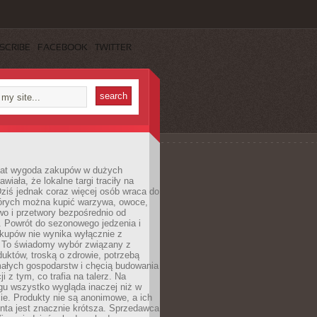
SCRIBE
FACEBOOK
TWITTER
 lat wygoda zakupów w dużych
wiała, że lokalne targi traciły na
ziś jednak coraz więcej osób wraca do
tórych można kupić warzywa, owoce,
wo i przetwory bezpośrednio od
. Powrót do sezonowego jedzenia i
akupów nie wynika wyłącznie z
 To świadomy wybór związany z
duktów, troską o zdrowie, potrzebą
małych gospodarstw i chęcią budowania
cji z tym, co trafia na talerz. Na
gu wszystko wygląda inaczej niż w
e. Produkty nie są anonimowe, a ich
enta jest znacznie krótsza. Sprzedawca