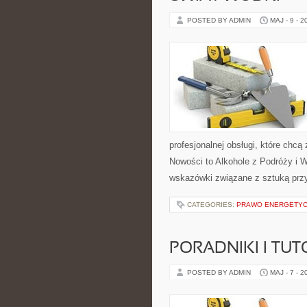
POSTED BY ADMIN
MAJ - 9 - 2
profesjonalnej obsługi, które ch
Nowości to Alkohole z Podróży i W
wskazówki związane z sztuką przy
CATEGORIES:
PRAWO ENERGETY
PORADNIKI I TUT
POSTED BY ADMIN
MAJ - 7 - 2