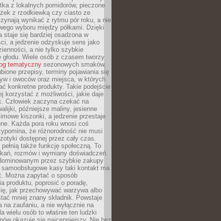
tka z lokalnych pomidorów, pieczone
ożek z rzodkiewką czy ciasto ze
zynają wynikać z rytmu pór roku, a nie
wego wyboru między półkami. Dzięki
 staje się bardziej osadzona w
ci, a jedzenie odzyskuje sens jako
ienności, a nie tylko szybkie
e głodu. Wiele osób z czasem tworzy
log tematyczny
sezonowych smaków,
ubione przepisy, terminy pojawiania się
yw i owoców oraz miejsca, w których
ć konkretne produkty. Takie podejście
ej korzystać z możliwości, jakie daje
ek. Człowiek zaczyna czekać na
alijki, późniejsze maliny, jesienne
imowe kiszonki, a jedzenie przestaje
ne. Każda pora roku wnosi coś
zypomina, że różnorodność nie musi
otyki dostępnej przez cały czas.
i pełnią także funkcję społeczną. To
tkań, rozmów i wymiany doświadczeń.
dominowanym przez szybkie zakupy
i samoobsługowe kasy taki kontakt ma
ć. Można zapytać o sposób
a produktu, poprosić o poradę,
się, jak przechowywać warzywa albo
tać mniej znany składnik. Powstaje
ta na zaufaniu, a nie wyłącznie na
la wielu osób to właśnie ten ludzki
ów okazuje się najcenniejszy. Nie bez