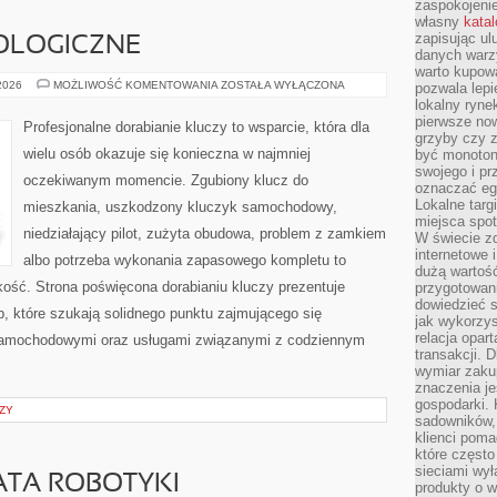
zaspokojeni
własny
kata
zapisując ul
OLOGICZNE
danych warz
warto kupowa
NOWINKI
 2026
MOŻLIWOŚĆ KOMENTOWANIA
ZOSTAŁA WYŁĄCZONA
pozwala lepi
TECHNOLOGICZNE
lokalny ryn
pierwsze now
Profesjonalne dorabianie kluczy to wsparcie, która dla
grzyby czy z
wielu osób okazuje się konieczna w najmniej
być monoton
swojego i pr
oczekiwanym momencie. Zgubiony klucz do
oznaczać egz
Lokalne targ
mieszkania, uszkodzony kluczyk samochodowy,
miejsca spo
niedziałający pilot, zużyta obudowa, problem z zamkiem
W świecie z
internetowe 
albo potrzeba wykonania zapasowego kompletu to
dużą wartoś
bkość. Strona poświęcona dorabianiu kluczy prezentuje
przygotowani
dowiedzieć 
b, które szukają solidnego punktu zajmującego się
jak wykorzys
relacja opar
samochodowymi oraz usługami związanymi z codziennym
transakcji. D
wymiar zakup
znaczenia je
gospodarki. 
ZY
sadowników,
klienci poma
które często
sieciami wy
ATA ROBOTYKI
produkty o w