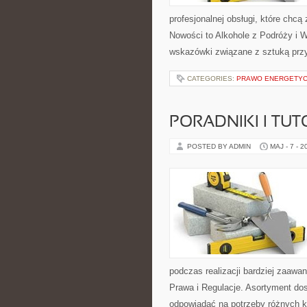
profesjonalnej obsługi, które ch
Nowości to Alkohole z Podróży i W
wskazówki związane z sztuką przy
CATEGORIES:
PRAWO ENERGETY
PORADNIKI I TUT
POSTED BY ADMIN
MAJ - 7 - 2
podczas realizacji bardziej zaaw
Prawa i Regulacje. Asortyment dos
odpowiadać na potrzeby różnych k