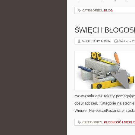
CATEGORIES:
BLOG
ŚWIĘCI I BŁOGOS
POSTED BY ADMIN
MAJ - 6 - 2
rozważania oraz teksty pomagając
doświadczeń. Kategorie na stronie
Wierze. NajlepszeKazania.pl zost
CATEGORIES:
PŁODNOŚĆ I NIEPŁ