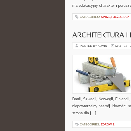
ma edukacyjny charakter i porus
CATEGORIES:
SPRZĘT JEŹDZIECKI
ARCHITEKTURA I
POSTED BY ADMIN
MAJ - 22 -
Danii, Szwecji, Norwegii, Finlandii
niepowtarzalny nastrój. Nowości na 
strona dla […]
CATEGORIES:
ZDROWIE