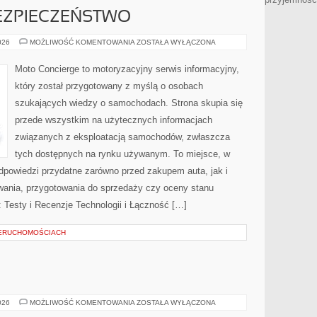
ZPIECZEŃSTWO
NOWOCZESNE
026
MOŻLIWOŚĆ KOMENTOWANIA
ZOSTAŁA WYŁĄCZONA
BEZPIECZEŃSTWO
Moto Concierge to motoryzacyjny serwis informacyjny,
który został przygotowany z myślą o osobach
szukających wiedzy o samochodach. Strona skupia się
przede wszystkim na użytecznych informacjach
związanych z eksploatacją samochodów, zwłaszcza
tych dostępnych na rynku używanym. To miejsce, w
dpowiedzi przydatne zarówno przed zakupem auta, jak i
wania, przygotowania do sprzedaży czy oceny stanu
 Testy i Recenzje Technologii i Łączność […]
IERUCHOMOŚCIACH
E
TESTY
026
MOŻLIWOŚĆ KOMENTOWANIA
ZOSTAŁA WYŁĄCZONA
I