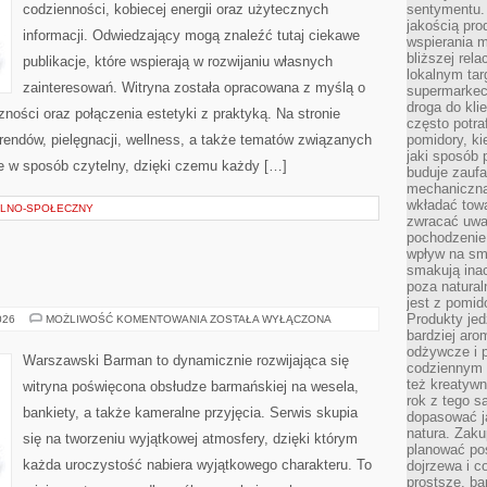
codzienności, kobiecej energii oraz użytecznych
sentymentu.
jakością pro
informacji. Odwiedzający mogą znaleźć tutaj ciekawe
wspierania 
bliższej rela
publikacje, które wspierają w rozwijaniu własnych
lokalnym tar
zainteresowań. Witryna została opracowana z myślą o
supermarkeci
droga do kli
ności oraz połączenia estetyki z praktyką. Na stronie
często potra
rendów, pielęgnacji, wellness, a także tematów związanych
pomidory, ki
jaki sposób
 w sposób czytelny, dzięki czemu każdy […]
buduje zaufa
mechaniczną
wkładać tow
LNO-SPOŁECZNY
zwracać uwa
pochodzenie
wpływ na sma
smakują ina
poza natura
jest z pomid
Produkty je
ŚWIAT
026
MOŻLIWOŚĆ KOMENTOWANIA
ZOSTAŁA WYŁĄCZONA
WÓDKI
bardziej aro
odżywcze i p
Warszawski Barman to dynamicznie rozwijająca się
codziennym 
też kreatywn
witryna poświęcona obsłudze barmańskiej na wesela,
rok z tego s
bankiety, a także kameralne przyjęcia. Serwis skupia
dopasować ja
natura. Zaku
się na tworzeniu wyjątkowej atmosfery, dzięki którym
planować pos
każda uroczystość nabiera wyjątkowego charakteru. To
dojrzewa i c
prostsze, ba