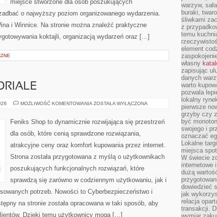
miejsce stworzone dla osób poszukujących
warzyw, sała
buraki, twar
cą zadbać o najwyższy poziom organizowanego wydarzenia.
śliwkami zac
ina i Winnice. Na stronie można znaleźć praktyczne
z przypadko
temu kuchnia
gotowywania koktajli, organizacją wydarzeń oraz […]
rzeczywistoś
element codz
zaspokojeni
CZNE
własny
kata
zapisując ul
danych warz
ORIALE
warto kupowa
pozwala lepi
lokalny ryn
PORADNIKI
026
MOŻLIWOŚĆ KOMENTOWANIA
ZOSTAŁA WYŁĄCZONA
pierwsze now
I
grzyby czy z
TUTORIALE
być monoton
Feniks Shop to dynamicznie rozwijająca się przestrzeń
swojego i pr
dla osób, które cenią sprawdzone rozwiązania,
oznaczać egz
Lokalne targ
atrakcyjne ceny oraz komfort kupowania przez internet.
miejsca spo
Strona została przygotowana z myślą o użytkownikach
W świecie z
internetowe 
poszukujących funkcjonalnych rozwiązań, które
dużą wartoś
przygotowani
sprawdzą się zarówno w codziennym użytkowaniu, jak i
dowiedzieć 
ansowanych potrzeb. Nowości to Cyberbezpieczeństwo i
jak wykorzys
relacja opar
tępny na stronie została opracowana w taki sposób, aby
transakcji. D
lientów. Dzięki temu użytkownicy mogą […]
wymiar zakup