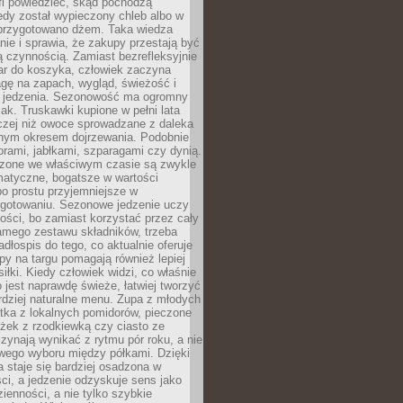
fi powiedzieć, skąd pochodzą
edy został wypieczony chleb albo w
 przygotowano dżem. Taka wiedza
nie i sprawia, że zakupy przestają być
 czynnością. Zamiast bezrefleksyjnie
ar do koszyka, człowiek zaczyna
gę na zapach, wygląd, świeżość i
 jedzenia. Sezonowość ma ogromny
k. Truskawki kupione w pełni lata
czej niż owoce sprowadzane z daleka
lnym okresem dojrzewania. Podobnie
orami, jabłkami, szparagami czy dynią.
dzone we właściwym czasie są zwykle
matyczne, bogatsze w wartości
o prostu przyjemniejsze w
gotowaniu. Sezonowe jedzenie uczy
ości, bo zamiast korzystać przez cały
amego zestawu składników, trzeba
dłospis do tego, co aktualnie oferuje
py na targu pomagają również lepiej
iłki. Kiedy człowiek widzi, co właśnie
o jest naprawdę świeże, łatwiej tworzyć
rdziej naturalne menu. Zupa z młodych
tka z lokalnych pomidorów, pieczone
ożek z rzodkiewką czy ciasto ze
zynają wynikać z rytmu pór roku, a nie
wego wyboru między półkami. Dzięki
 staje się bardziej osadzona w
ci, a jedzenie odzyskuje sens jako
ienności, a nie tylko szybkie