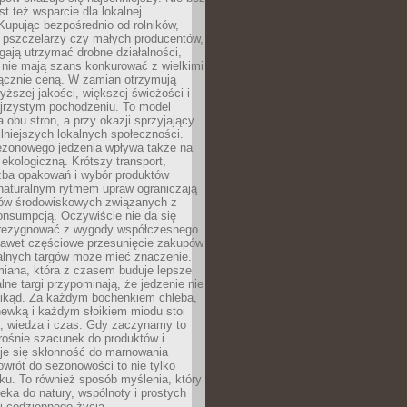
st też wsparcie dla lokalnej
Kupując bezpośrednio od rolników,
 pszczelarzy czy małych producentów,
gają utrzymać drobne działalności,
 nie mają szans konkurować z wielkimi
łącznie ceną. W zamian otrzymują
yższej jakości, większej świeżości i
ejrzystym pochodzeniu. To model
a obu stron, a przy okazji sprzyjający
lniejszych lokalnych społeczności.
ezonowego jedzenia wpływa także na
kologiczną. Krótszy transport,
czba opakowań i wybór produktów
naturalnym rytmem upraw ograniczają
ów środowiskowych związanych z
onsumpcją. Oczywiście nie da się
zrezygnować z wygody współczesnego
 nawet częściowe przesunięcie zakupów
kalnych targów może mieć znaczenie.
miana, która z czasem buduje lepsze
lne targi przypominają, że jedzenie nie
znikąd. Za każdym bochenkiem chleba,
ewką i każdym słoikiem miodu stoi
a, wiedza i czas. Gdy zaczynamy to
rośnie szacunek do produktów i
je się skłonność do marnowania
wrót do sezonowości to nie tylko
u. To również sposób myślenia, który
ieka do natury, wspólnoty i prostych
i codziennego życia.