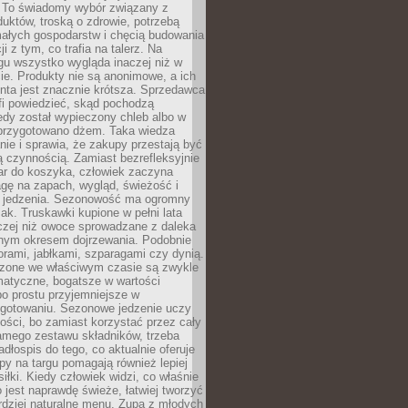
 To świadomy wybór związany z
duktów, troską o zdrowie, potrzebą
małych gospodarstw i chęcią budowania
cji z tym, co trafia na talerz. Na
gu wszystko wygląda inaczej niż w
e. Produkty nie są anonimowe, a ich
enta jest znacznie krótsza. Sprzedawca
fi powiedzieć, skąd pochodzą
edy został wypieczony chleb albo w
 przygotowano dżem. Taka wiedza
nie i sprawia, że zakupy przestają być
 czynnością. Zamiast bezrefleksyjnie
ar do koszyka, człowiek zaczyna
gę na zapach, wygląd, świeżość i
 jedzenia. Sezonowość ma ogromny
k. Truskawki kupione w pełni lata
czej niż owoce sprowadzane z daleka
lnym okresem dojrzewania. Podobnie
orami, jabłkami, szparagami czy dynią.
dzone we właściwym czasie są zwykle
matyczne, bogatsze w wartości
o prostu przyjemniejsze w
gotowaniu. Sezonowe jedzenie uczy
ości, bo zamiast korzystać przez cały
amego zestawu składników, trzeba
dłospis do tego, co aktualnie oferuje
py na targu pomagają również lepiej
iłki. Kiedy człowiek widzi, co właśnie
o jest naprawdę świeże, łatwiej tworzyć
rdziej naturalne menu. Zupa z młodych