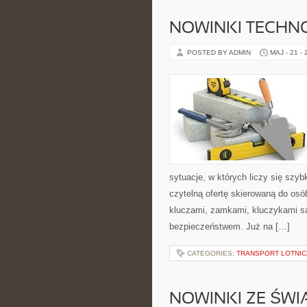
NOWINKI TECHN
POSTED BY ADMIN
MAJ - 21 -
sytuacje, w których liczy się szy
czytelną ofertę skierowaną do osó
kluczami, zamkami, kluczykami 
bezpieczeństwem. Już na […]
CATEGORIES:
TRANSPORT LOTNIC
NOWINKI ZE ŚWI