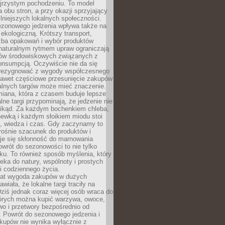
ejrzystym pochodzeniu. To model
a obu stron, a przy okazji sprzyjający
lniejszych lokalnych społeczności.
ezonowego jedzenia wpływa także na
kologiczną. Krótszy transport,
czba opakowań i wybór produktów
naturalnym rytmem upraw ograniczają
ów środowiskowych związanych z
onsumpcją. Oczywiście nie da się
zrezygnować z wygody współczesnego
 nawet częściowe przesunięcie zakupów
kalnych targów może mieć znaczenie.
miana, która z czasem buduje lepsze
lne targi przypominają, że jedzenie nie
znikąd. Za każdym bochenkiem chleba,
ewką i każdym słoikiem miodu stoi
a, wiedza i czas. Gdy zaczynamy to
rośnie szacunek do produktów i
je się skłonność do marnowania
wrót do sezonowości to nie tylko
u. To również sposób myślenia, który
ieka do natury, wspólnoty i prostych
i codziennego życia.
 lat wygoda zakupów w dużych
wiała, że lokalne targi traciły na
ziś jednak coraz więcej osób wraca do
tórych można kupić warzywa, owoce,
wo i przetwory bezpośrednio od
. Powrót do sezonowego jedzenia i
akupów nie wynika wyłącznie z