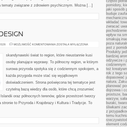
często potra
pomidory, ki
za tematy związane z zdrowiem psychicznym. Można […]
jaki sposób
buduje zaufa
mechaniczną
wkładać tow
zwracać uwa
pochodzenie
 DESIGN
wpływ na sma
smakują ina
poza natura
ARCHITEKTURA
 2026
MOŻLIWOŚĆ KOMENTOWANIA
ZOSTAŁA WYŁĄCZONA
jest z pomid
I
DESIGN
Produkty je
skandynawski świat to region, które nieustannie kusi
bardziej aro
odżywcze i p
osoby planujące wyprawy. To północny region, w którym
codziennym 
surowa przyroda spotyka się z codziennym spokojem, a
też kreatywn
rok z tego s
każda przygoda może stać się wyjątkowym
dopasować ja
natura. Zaku
doświadczeniem. Strona poświęcona tej tematyce jest
planować pos
czytelną bazą wiedzy dla osób, które chcą zrozumieć
dojrzewa i c
prostsze, ba
, Islandii oraz północnych terenów, gdzie przestrzeń tworzy
warzyw, sała
stronie to Przyroda i Krajobrazy i Kultura i Tradycje. To
buraki, twar
śliwkami zac
z przypadko
temu kuchnia
rzeczywistoś
element codz