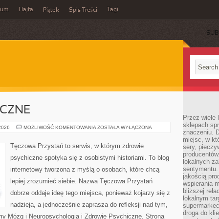
wum
Hajfa
Tagi
Piątek
Spis Treści
SUB
ICZNE
Przez wiele
sklepach spra
ZDROWIE
 2026
MOŻLIWOŚĆ KOMENTOWANIA
ZOSTAŁA WYŁĄCZONA
znaczeniu. D
PSYCHICZNE
miejsc, w k
Tęczowa Przystań to serwis, w którym zdrowie
sery, pieczy
producentów
psychiczne spotyka się z osobistymi historiami. To blog
lokalnych z
sentymentu.
internetowy tworzona z myślą o osobach, które chcą
jakością pro
lepiej zrozumieć siebie. Nazwa Tęczowa Przystań
wspierania 
bliższej rela
dobrze oddaje ideę tego miejsca, ponieważ kojarzy się z
lokalnym tar
nadzieją, a jednocześnie zaprasza do refleksji nad tym,
supermarkeci
droga do kli
amy Mózg i Neuropsychologia i Zdrowie Psychiczne. Strona