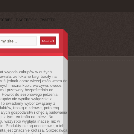
SCRIBE
FACEBOOK
TWITTER
 lat wygoda zakupów w dużych
wiała, że lokalne targi traciły na
ziś jednak coraz więcej osób wraca do
tórych można kupić warzywa, owoce,
wo i przetwory bezpośrednio od
. Powrót do sezonowego jedzenia i
akupów nie wynika wyłącznie z
 To świadomy wybór związany z
duktów, troską o zdrowie, potrzebą
małych gospodarstw i chęcią budowania
cji z tym, co trafia na talerz. Na
gu wszystko wygląda inaczej niż w
e. Produkty nie są anonimowe, a ich
enta jest znacznie krótsza. Sprzedawca