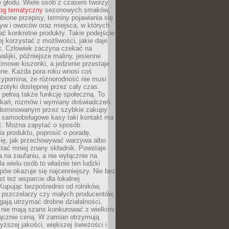
e głodu. Wiele osób z czasem tworzy
log tematyczny
sezonowych smaków,
ubione przepisy, terminy pojawiania się
yw i owoców oraz miejsca, w których
ć konkretne produkty. Takie podejście
ej korzystać z możliwości, jakie daje
ek. Człowiek zaczyna czekać na
alijki, późniejsze maliny, jesienne
imowe kiszonki, a jedzenie przestaje
ne. Każda pora roku wnosi coś
zypomina, że różnorodność nie musi
otyki dostępnej przez cały czas.
i pełnią także funkcję społeczną. To
tkań, rozmów i wymiany doświadczeń.
dominowanym przez szybkie zakupy
i samoobsługowe kasy taki kontakt ma
ć. Można zapytać o sposób
a produktu, poprosić o poradę,
się, jak przechowywać warzywa albo
tać mniej znany składnik. Powstaje
ta na zaufaniu, a nie wyłącznie na
la wielu osób to właśnie ten ludzki
ów okazuje się najcenniejszy. Nie bez
st też wsparcie dla lokalnej
Kupując bezpośrednio od rolników,
 pszczelarzy czy małych producentów,
gają utrzymać drobne działalności,
 nie mają szans konkurować z wielkimi
łącznie ceną. W zamian otrzymują
yższej jakości, większej świeżości i