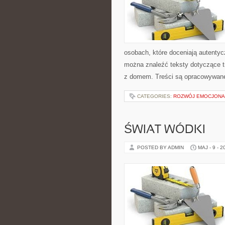
osobach, które doceniają autentycz
można znaleźć teksty dotyczące t
z domem. Treści są opracowywane
CATEGORIES:
ROZWÓJ EMOCJONA
ŚWIAT WÓDKI
POSTED BY ADMIN
MAJ - 9 - 2