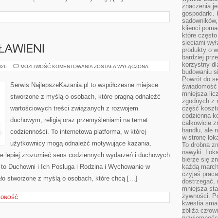
znaczenia je
gospodarki. 
sadowników,
klienci poma
które często
sieciami wy
ŁAWIENI
produkty o w
bardziej prz
korzystny dl
ŚWIĘCI
026
MOŻLIWOŚĆ KOMENTOWANIA
ZOSTAŁA WYŁĄCZONA
budowaniu si
I
BŁOGOSŁAWIENI
Powrót do s
Serwis NajlepszeKazania.pl to współczesne miejsce
świadomość e
mniejsza li
stworzone z myślą o osobach, które pragną odnaleźć
zgodnych z 
wartościowych treści związanych z rozwojem
część koszt
codzienną k
duchowym, religią oraz przemyśleniami na temat
całkowicie 
handlu, ale
codzienności. To internetowa platforma, w której
w stronę lo
użytkownicy mogą odnaleźć motywujące kazania,
To drobna z
nawyki. Loka
e lepiej zrozumieć sens codziennych wydarzeń i duchowych
bierze się 
 to Duchowni i Ich Posługa i Rodzina i Wychowanie w
każdą march
czyjaś prac
ało stworzone z myślą o osobach, które chcą […]
dostrzegać, 
mniejsza sta
żywności. Po
ODNOŚĆ
kwestia smak
zbliża człow
przyjemnośc