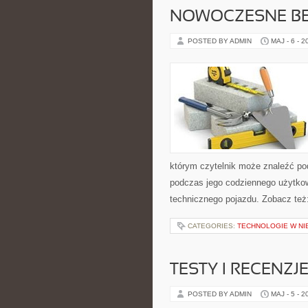
NOWOCZESNE BE
POSTED BY ADMIN
MAJ - 6 - 2
którym czytelnik może znaleźć po
podczas jego codziennego użytko
technicznego pojazdu. Zobacz też:
CATEGORIES:
TECHNOLOGIE W N
TESTY I RECENZJ
POSTED BY ADMIN
MAJ - 5 - 2