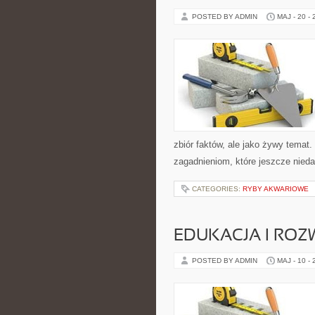
POSTED BY ADMIN
MAJ - 20 -
zbiór faktów, ale jako żywy tema
zagadnieniom, które jeszcze niedaw
CATEGORIES:
RYBY AKWARIOWE
EDUKACJA I ROZ
POSTED BY ADMIN
MAJ - 10 -