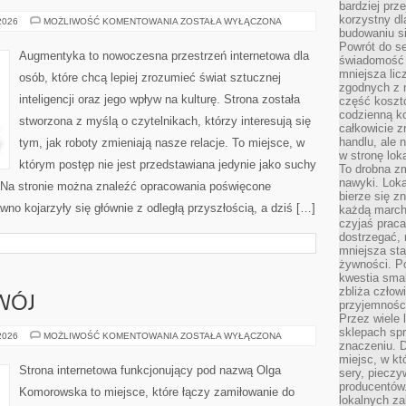
bardziej prz
korzystny dl
NOWINKI
 2026
MOŻLIWOŚĆ KOMENTOWANIA
ZOSTAŁA WYŁĄCZONA
ZE
budowaniu si
ŚWIATA
Powrót do s
ROBOTYKI
Augmentyka to nowoczesna przestrzeń internetowa dla
świadomość e
mniejsza li
osób, które chcą lepiej zrozumieć świat sztucznej
zgodnych z 
inteligencji oraz jego wpływ na kulturę. Strona została
część koszt
codzienną k
stworzona z myślą o czytelnikach, którzy interesują się
całkowicie 
handlu, ale
tym, jak roboty zmieniają nasze relacje. To miejsce, w
w stronę lo
którym postęp nie jest przedstawiana jedynie jako suchy
To drobna z
nawyki. Loka
t. Na stronie można znaleźć opracowania poświęcone
bierze się 
no kojarzyły się głównie z odległą przyszłością, a dziś […]
każdą march
czyjaś prac
dostrzegać, 
mniejsza sta
żywności. Po
kwestia smak
zbliża człow
WÓJ
przyjemnośc
Przez wiele
sklepach spra
EDUKACJA
 2026
MOŻLIWOŚĆ KOMENTOWANIA
ZOSTAŁA WYŁĄCZONA
znaczeniu. D
I
ROZWÓJ
miejsc, w k
Strona internetowa funkcjonujący pod nazwą Olga
sery, pieczy
producentów
Komorowska to miejsce, które łączy zamiłowanie do
lokalnych z