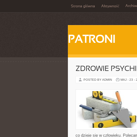
Archi
Strona główna
Aktywność
PATRONI
ZDROWIE PSYCH
POSTED BY ADMIN
MAJ - 23 -
co dzieje się w człowieku. Polec