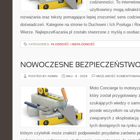
codzienności. To internetow
użytkownicy mogą odnaleź
rozważania oraz teksty pomagające lepiej zrozumieć sens codzi
doświadczeń. Kategorie na stronie to Duchowni i Ich Posługa i R
Wierze. NajlepszeKazania.pl zostało stworzone z myślą o osobac
CATEGORIES:
PŁODNOŚĆ I NIEPŁODNOŚĆ
NOWOCZESNE BEZPIECZEŃSTW
POSTED BY ADMIN
MAJ - 6 - 2026
MOŻLIWOŚĆ KOMENTOWAN
Moto Concierge to motoryza
który został przygotowany 
szukających wiedzy o samo
przede wszystkim na użyte
związanych z eksploatacj
tych dostępnych na rynku 
którym czytelnik może znaleźć podpowiedzi przydatne zarówno pr