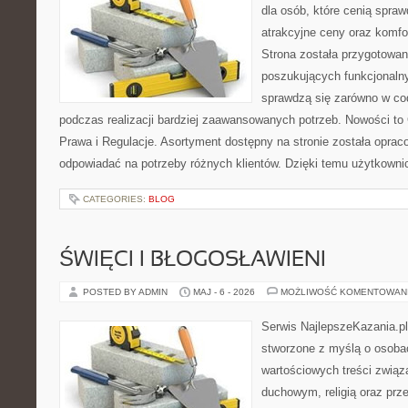
dla osób, które cenią spra
atrakcyjne ceny oraz komfor
Strona została przygotowa
poszukujących funkcjonalny
sprawdzą się zarówno w co
podczas realizacji bardziej zaawansowanych potrzeb. Nowości to
Prawa i Regulacje. Asortyment dostępny na stronie została oprac
odpowiadać na potrzeby różnych klientów. Dzięki temu użytkown
CATEGORIES:
BLOG
ŚWIĘCI I BŁOGOSŁAWIENI
POSTED BY ADMIN
MAJ - 6 - 2026
MOŻLIWOŚĆ KOMENTOWAN
Serwis NajlepszeKazania.p
stworzone z myślą o osobac
wartościowych treści zwią
duchowym, religią oraz prz