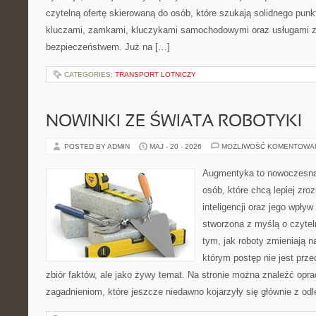
czytelną ofertę skierowaną do osób, które szukają solidnego pun
kluczami, zamkami, kluczykami samochodowymi oraz usługami 
bezpieczeństwem. Już na […]
CATEGORIES:
TRANSPORT LOTNICZY
NOWINKI ZE ŚWIATA ROBOTYKI
POSTED BY ADMIN
MAJ - 20 - 2026
MOŻLIWOŚĆ KOMENTOWA
Augmentyka to nowoczesna 
osób, które chcą lepiej zro
inteligencji oraz jego wpływ
stworzona z myślą o czyteln
tym, jak roboty zmieniają n
którym postęp nie jest prz
zbiór faktów, ale jako żywy temat. Na stronie można znaleźć op
zagadnieniom, które jeszcze niedawno kojarzyły się głównie z odl