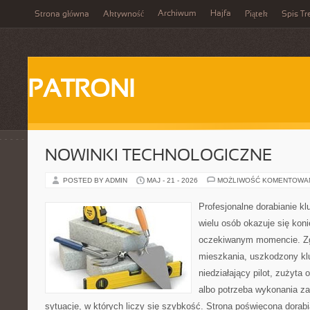
Archiwum
Hajfa
Strona główna
Aktywność
Piątek
Spis Tr
PATRONI
NOWINKI TECHNOLOGICZNE
POSTED BY ADMIN
MAJ - 21 - 2026
MOŻLIWOŚĆ KOMENTOWA
Profesjonalne dorabianie kl
wielu osób okazuje się kon
oczekiwanym momencie. Zg
mieszkania, uszkodzony k
niedziałający pilot, zużyt
albo potrzeba wykonania z
sytuacje, w których liczy się szybkość. Strona poświęcona dorabi