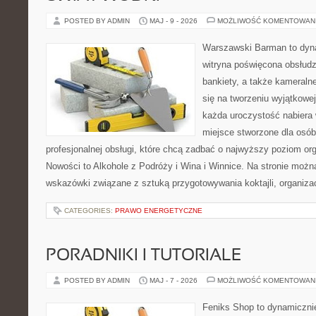
POSTED BY ADMIN
MAJ - 9 - 2026
MOŻLIWOŚĆ KOMENTOWAN
Warszawski Barman to dyna
witryna poświęcona obsłudz
bankiety, a także kameralne
się na tworzeniu wyjątkowej
każda uroczystość nabiera 
miejsce stworzone dla osó
profesjonalnej obsługi, które chcą zadbać o najwyższy poziom o
Nowości to Alkohole z Podróży i Wina i Winnice. Na stronie możn
wskazówki związane z sztuką przygotowywania koktajli, organiza
CATEGORIES:
PRAWO ENERGETYCZNE
PORADNIKI I TUTORIALE
POSTED BY ADMIN
MAJ - 7 - 2026
MOŻLIWOŚĆ KOMENTOWAN
Feniks Shop to dynamicznie