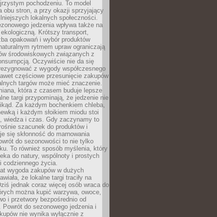
ejrzystym pochodzeniu. To model
a obu stron, a przy okazji sprzyjający
lniejszych lokalnych społeczności.
ezonowego jedzenia wpływa także na
kologiczną. Krótszy transport,
czba opakowań i wybór produktów
naturalnym rytmem upraw ograniczają
ów środowiskowych związanych z
onsumpcją. Oczywiście nie da się
zrezygnować z wygody współczesnego
 nawet częściowe przesunięcie zakupów
kalnych targów może mieć znaczenie.
miana, która z czasem buduje lepsze
lne targi przypominają, że jedzenie nie
znikąd. Za każdym bochenkiem chleba,
ewką i każdym słoikiem miodu stoi
a, wiedza i czas. Gdy zaczynamy to
rośnie szacunek do produktów i
je się skłonność do marnowania
wrót do sezonowości to nie tylko
u. To również sposób myślenia, który
ieka do natury, wspólnoty i prostych
i codziennego życia.
 lat wygoda zakupów w dużych
wiała, że lokalne targi traciły na
ziś jednak coraz więcej osób wraca do
tórych można kupić warzywa, owoce,
wo i przetwory bezpośrednio od
. Powrót do sezonowego jedzenia i
akupów nie wynika wyłącznie z