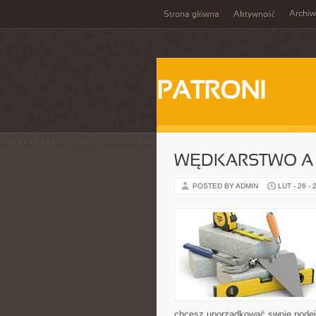
Archi
Strona główna
Aktywność
PATRONI
WĘDKARSTWO A
POSTED BY ADMIN
LUT - 26 - 
chcesz uporządkować swoje podejś