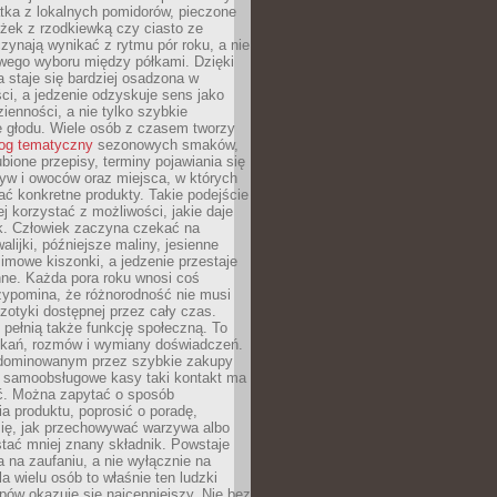
tka z lokalnych pomidorów, pieczone
ożek z rzodkiewką czy ciasto ze
zynają wynikać z rytmu pór roku, a nie
wego wyboru między półkami. Dzięki
 staje się bardziej osadzona w
ci, a jedzenie odzyskuje sens jako
ienności, a nie tylko szybkie
e głodu. Wiele osób z czasem tworzy
log tematyczny
sezonowych smaków,
ubione przepisy, terminy pojawiania się
yw i owoców oraz miejsca, w których
ć konkretne produkty. Takie podejście
ej korzystać z możliwości, jakie daje
ek. Człowiek zaczyna czekać na
alijki, późniejsze maliny, jesienne
imowe kiszonki, a jedzenie przestaje
ne. Każda pora roku wnosi coś
zypomina, że różnorodność nie musi
otyki dostępnej przez cały czas.
i pełnią także funkcję społeczną. To
tkań, rozmów i wymiany doświadczeń.
dominowanym przez szybkie zakupy
i samoobsługowe kasy taki kontakt ma
ć. Można zapytać o sposób
a produktu, poprosić o poradę,
się, jak przechowywać warzywa albo
tać mniej znany składnik. Powstaje
ta na zaufaniu, a nie wyłącznie na
la wielu osób to właśnie ten ludzki
ów okazuje się najcenniejszy. Nie bez