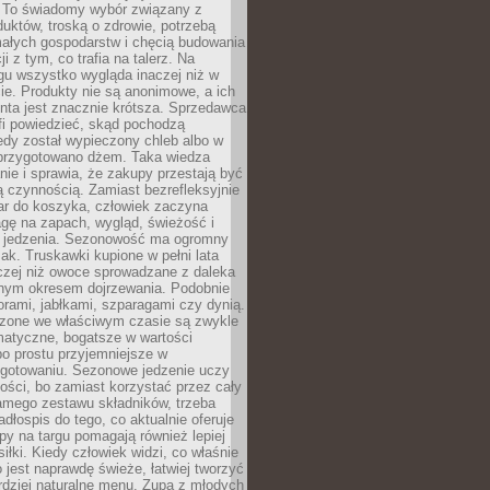
 To świadomy wybór związany z
duktów, troską o zdrowie, potrzebą
małych gospodarstw i chęcią budowania
cji z tym, co trafia na talerz. Na
gu wszystko wygląda inaczej niż w
e. Produkty nie są anonimowe, a ich
enta jest znacznie krótsza. Sprzedawca
fi powiedzieć, skąd pochodzą
edy został wypieczony chleb albo w
 przygotowano dżem. Taka wiedza
nie i sprawia, że zakupy przestają być
 czynnością. Zamiast bezrefleksyjnie
ar do koszyka, człowiek zaczyna
gę na zapach, wygląd, świeżość i
 jedzenia. Sezonowość ma ogromny
k. Truskawki kupione w pełni lata
czej niż owoce sprowadzane z daleka
lnym okresem dojrzewania. Podobnie
orami, jabłkami, szparagami czy dynią.
dzone we właściwym czasie są zwykle
matyczne, bogatsze w wartości
o prostu przyjemniejsze w
gotowaniu. Sezonowe jedzenie uczy
ości, bo zamiast korzystać przez cały
amego zestawu składników, trzeba
dłospis do tego, co aktualnie oferuje
py na targu pomagają również lepiej
iłki. Kiedy człowiek widzi, co właśnie
o jest naprawdę świeże, łatwiej tworzyć
rdziej naturalne menu. Zupa z młodych