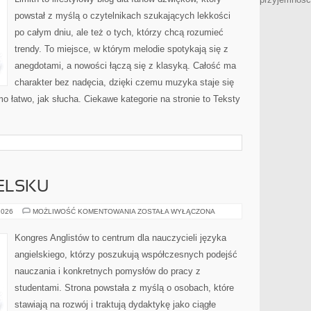
powstał z myślą o czytelnikach szukających lekkości
po całym dniu, ale też o tych, którzy chcą rozumieć
trendy. To miejsce, w którym melodie spotykają się z
anegdotami, a nowości łączą się z klasyką. Całość ma
charakter bez nadęcia, dzięki czemu muzyka staje się
amo łatwo, jak słucha. Ciekawe kategorie na stronie to Teksty
IELSKU
PISANIE
2026
MOŻLIWOŚĆ KOMENTOWANIA
ZOSTAŁA WYŁĄCZONA
PO
ANGIELSKU
Kongres Anglistów to centrum dla nauczycieli języka
angielskiego, którzy poszukują współczesnych podejść
nauczania i konkretnych pomysłów do pracy z
studentami. Strona powstała z myślą o osobach, które
stawiają na rozwój i traktują dydaktykę jako ciągłe