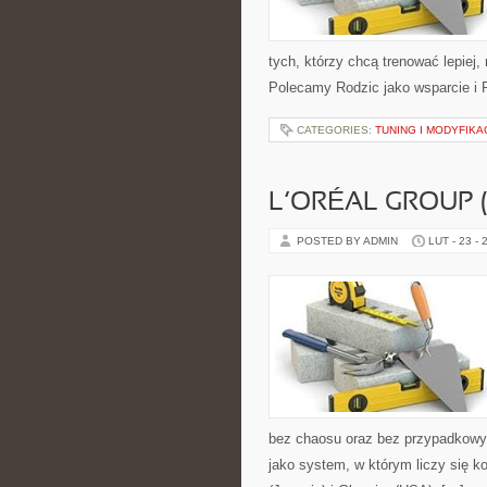
tych, którzy chcą trenować lepiej,
Polecamy Rodzic jako wsparcie i 
CATEGORIES:
TUNING I MODYFIKA
L’ORÉAL GROUP 
POSTED BY ADMIN
LUT - 23 - 
bez chaosu oraz bez przypadkowyc
jako system, w którym liczy się 