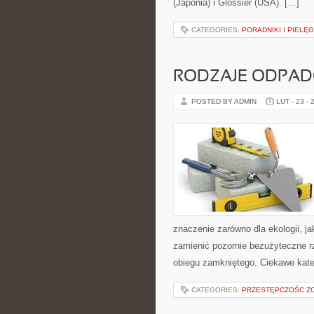
(Japonia) i Glossier (USA). […]
CATEGORIES:
PORADNIKI I PIELĘ
RODZAJE ODPA
POSTED BY ADMIN
LUT - 23 - 
znaczenie zarówno dla ekologii, ja
zamienić pozornie bezużyteczne r
obiegu zamkniętego. Ciekawe kate
CATEGORIES:
PRZESTĘPCZOŚC Z