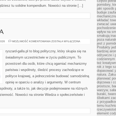
często potra
pomidory, ki
ajdziesz tu solidne kompendium. Nowości na stronie […]
jaki sposób
buduje zaufa
mechaniczną
wkładać tow
zwracać uwa
pochodzenie
A
wpływ na sma
smakują ina
poza natura
UNIA
2026
MOŻLIWOŚĆ KOMENTOWANIA
ZOSTAŁA WYŁĄCZONA
jest z pomid
EUROPEJSKA
Produkty je
ryszard-galla.pl to blog polityczny, który skupia się na
bardziej aro
odżywcze i p
świadomym uczestnictwie w życiu publicznym. To
codziennym 
też kreatywn
przestrzeń dla osób, które chcą ogarniać mechanizmy
rok z tego s
państwa i wspólnoty, śledzić procesy zachodzące w
dopasować ja
natura. Zaku
polityce krajowej, a jednocześnie budować samodzielną
planować pos
opinię w oparciu o analizy i argumenty. W centrum
dojrzewa i c
prostsze, ba
spólnoty, a także to, jak decyzje podejmowane na różnych
warzyw, sała
buraki, twar
zienność. Nowości na stronie Wiedza o społeczeństwie i
śliwkami zac
z przypadko
temu kuchnia
rzeczywistoś
element codz