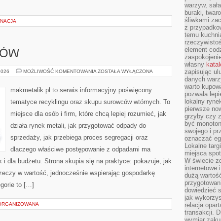
warzyw, sała
buraki, twar
śliwkami zac
GNACJA
z przypadko
temu kuchnia
rzeczywistoś
element codz
DÓW
zaspokojeni
własny
kata
RODZAJE
zapisując ul
2026
MOŻLIWOŚĆ KOMENTOWANIA
ZOSTAŁA WYŁĄCZONA
ODPADÓW
danych warz
warto kupowa
makmetalik.pl to serwis informacyjny poświęcony
pozwala lepi
lokalny ryn
tematyce recyklingu oraz skupu surowców wtórnych. To
pierwsze now
miejsce dla osób i firm, które chcą lepiej rozumieć, jak
grzyby czy z
być monoton
działa rynek metali, jak przygotować odpady do
swojego i pr
sprzedaży, jak przebiega proces segregacji oraz
oznaczać egz
Lokalne targ
dlaczego właściwe postępowanie z odpadami ma
miejsca spo
W świecie z
k i dla budżetu. Strona skupia się na praktyce: pokazuje, jak
internetowe 
zeczy w wartość, jednocześnie wspierając gospodarkę
dużą wartoś
przygotowani
gorie to […]
dowiedzieć 
jak wykorzys
ORGANIZOWANA
relacja opar
transakcji. D
wymiar zakup