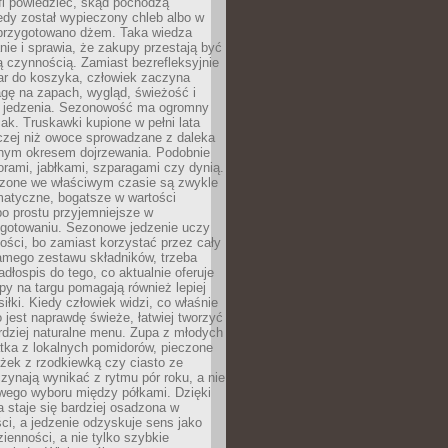
fi powiedzieć, skąd pochodzą
edy został wypieczony chleb albo w
 przygotowano dżem. Taka wiedza
nie i sprawia, że zakupy przestają być
 czynnością. Zamiast bezrefleksyjnie
ar do koszyka, człowiek zaczyna
gę na zapach, wygląd, świeżość i
 jedzenia. Sezonowość ma ogromny
k. Truskawki kupione w pełni lata
czej niż owoce sprowadzane z daleka
lnym okresem dojrzewania. Podobnie
orami, jabłkami, szparagami czy dynią.
dzone we właściwym czasie są zwykle
matyczne, bogatsze w wartości
o prostu przyjemniejsze w
gotowaniu. Sezonowe jedzenie uczy
ości, bo zamiast korzystać przez cały
amego zestawu składników, trzeba
dłospis do tego, co aktualnie oferuje
py na targu pomagają również lepiej
iłki. Kiedy człowiek widzi, co właśnie
o jest naprawdę świeże, łatwiej tworzyć
rdziej naturalne menu. Zupa z młodych
tka z lokalnych pomidorów, pieczone
ożek z rzodkiewką czy ciasto ze
zynają wynikać z rytmu pór roku, a nie
wego wyboru między półkami. Dzięki
 staje się bardziej osadzona w
ci, a jedzenie odzyskuje sens jako
ienności, a nie tylko szybkie