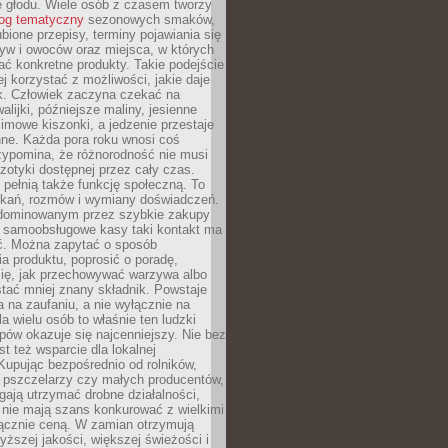
e głodu. Wiele osób z czasem tworzy
log tematyczny
sezonowych smaków,
ubione przepisy, terminy pojawiania się
yw i owoców oraz miejsca, w których
ć konkretne produkty. Takie podejście
ej korzystać z możliwości, jakie daje
ek. Człowiek zaczyna czekać na
alijki, późniejsze maliny, jesienne
imowe kiszonki, a jedzenie przestaje
ne. Każda pora roku wnosi coś
zypomina, że różnorodność nie musi
otyki dostępnej przez cały czas.
i pełnią także funkcję społeczną. To
tkań, rozmów i wymiany doświadczeń.
dominowanym przez szybkie zakupy
i samoobsługowe kasy taki kontakt ma
ć. Można zapytać o sposób
a produktu, poprosić o poradę,
się, jak przechowywać warzywa albo
tać mniej znany składnik. Powstaje
ta na zaufaniu, a nie wyłącznie na
la wielu osób to właśnie ten ludzki
ów okazuje się najcenniejszy. Nie bez
st też wsparcie dla lokalnej
Kupując bezpośrednio od rolników,
 pszczelarzy czy małych producentów,
gają utrzymać drobne działalności,
 nie mają szans konkurować z wielkimi
łącznie ceną. W zamian otrzymują
yższej jakości, większej świeżości i