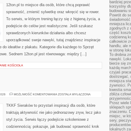
bardziej prz
12ton.pl to miejsce dla osób, które chcą poprawić
korzystny dl
budowaniu si
sprawność, zmienić sylwetkę oraz wkręcić się w rower.
Powrót do s
To serwis, w którym trening łączy się z higieną życia, a
świadomość e
mniejsza li
podejście do celów jest realistyczne. Jeśli szukasz
zgodnych z 
część koszt
sprawdzonych kierunków działania albo chcesz
codzienną k
uporządkować swoje nawyki, tutaj znajdziesz inspiracje
całkowicie 
handlu, ale
 do ideałów z plakatu. Kategorie dla każdego to Sprzęt
w stronę lo
doorowe. Sednem 12ton.pl jest równowaga: między […]
To drobna z
nawyki. Loka
bierze się 
ZANIE KOŚCIOŁA
każdą march
czyjaś prac
dostrzegać, 
mniejsza sta
żywności. Po
kwestia smak
zbliża człow
TRENING
2026
MOŻLIWOŚĆ KOMENTOWANIA
ZOSTAŁA WYŁĄCZONA
DZIECI
przyjemnośc
Przez wiele
TKKF Sieraków to przystań inspiracji dla osób, które
sklepach spra
znaczeniu. D
traktują aktywność nie jako jednorazowy zryw, lecz jako
miejsc, w k
styl życia. Serwis łączy podejście szkoleniowe z
sery, pieczy
producentów
codziennością: pokazuje, jak budować sprawność krok
lokalnych z