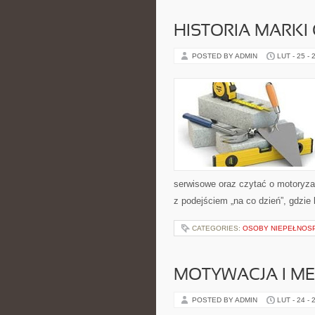
HISTORIA MARKI
POSTED BY ADMIN
LUT - 25 - 
serwisowe oraz czytać o motoryza
z podejściem „na co dzień”, gdzie l
CATEGORIES:
OSOBY NIEPEŁNOS
MOTYWACJA I M
POSTED BY ADMIN
LUT - 24 - 