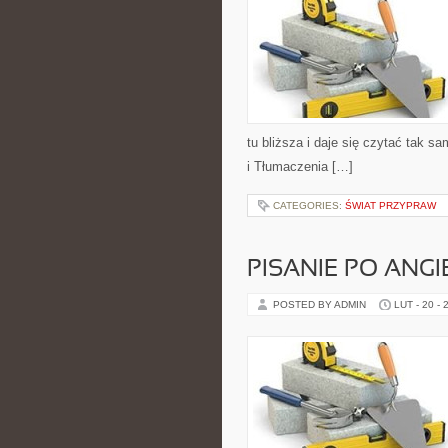
tu bliższa i daje się czytać tak s
i Tłumaczenia […]
CATEGORIES:
ŚWIAT PRZYPRAW
PISANIE PO ANG
POSTED BY ADMIN
LUT - 20 - 