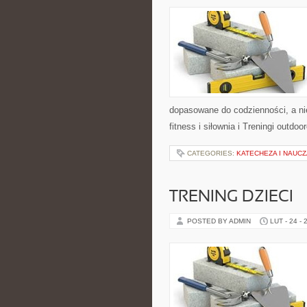
dopasowane do codzienności, a nie
fitness i siłownia i Treningi out
CATEGORIES:
KATECHEZA I NAUC
TRENING DZIECI
POSTED BY ADMIN
LUT - 24 - 