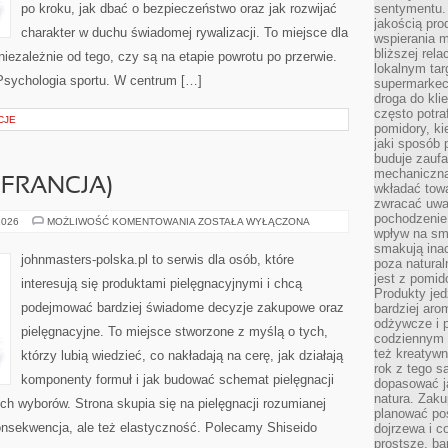
po kroku, jak dbać o bezpieczeństwo oraz jak rozwijać
sentymentu.
jakością pro
charakter w duchu świadomej rywalizacji. To miejsce dla
wspierania 
bliższej rela
 niezależnie od tego, czy są na etapie powrotu po przerwie.
lokalnym tar
Psychologia sportu. W centrum […]
supermarkeci
droga do kli
często potra
CJE
pomidory, ki
jaki sposób
buduje zaufa
mechaniczną
(FRANCJA)
wkładać tow
zwracać uwa
pochodzenie
L’ORÉAL
2026
MOŻLIWOŚĆ KOMENTOWANIA
ZOSTAŁA WYŁĄCZONA
GROUP
wpływ na sma
(FRANCJA)
smakują ina
johnmasters-polska.pl to serwis dla osób, które
poza natura
jest z pomid
interesują się produktami pielęgnacyjnymi i chcą
Produkty je
podejmować bardziej świadome decyzje zakupowe oraz
bardziej aro
odżywcze i p
pielęgnacyjne. To miejsce stworzone z myślą o tych,
codziennym 
też kreatywn
którzy lubią wiedzieć, co nakładają na cerę, jak działają
rok z tego s
komponenty formuł i jak budować schemat pielęgnacji
dopasować ja
natura. Zaku
h wyborów. Strona skupia się na pielęgnacji rozumianej
planować pos
konsekwencja, ale też elastyczność. Polecamy Shiseido
dojrzewa i c
prostsze, ba