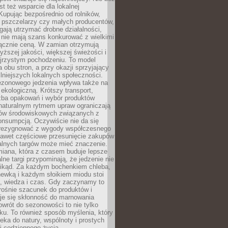
st też wsparcie dla lokalnej
Kupując bezpośrednio od rolników,
 pszczelarzy czy małych producentów,
gają utrzymać drobne działalności,
 nie mają szans konkurować z wielkimi
łącznie ceną. W zamian otrzymują
yższej jakości, większej świeżości i
ejrzystym pochodzeniu. To model
a obu stron, a przy okazji sprzyjający
lniejszych lokalnych społeczności.
ezonowego jedzenia wpływa także na
kologiczną. Krótszy transport,
czba opakowań i wybór produktów
naturalnym rytmem upraw ograniczają
ów środowiskowych związanych z
onsumpcją. Oczywiście nie da się
zrezygnować z wygody współczesnego
 nawet częściowe przesunięcie zakupów
kalnych targów może mieć znaczenie.
miana, która z czasem buduje lepsze
lne targi przypominają, że jedzenie nie
znikąd. Za każdym bochenkiem chleba,
ewką i każdym słoikiem miodu stoi
a, wiedza i czas. Gdy zaczynamy to
rośnie szacunek do produktów i
je się skłonność do marnowania
wrót do sezonowości to nie tylko
u. To również sposób myślenia, który
ieka do natury, wspólnoty i prostych
i codziennego życia.