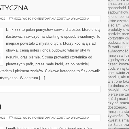
znaczenia je
STYCZNA
gospodarki. 
sadowników,
klienci poma
EDUKACJA
2026
MOŻLIWOŚĆ KOMENTOWANIA
ZOSTAŁA WYŁĄCZONA
które często
ARTYSTYCZNA
sieciami wy
Elfiki777 to pełen pomysłów serwis dla osób, które chcą
produkty o w
bardziej prz
ilustrować i ćwiczyć handwriting w sposób świadomy. To
korzystny dl
budowaniu si
miejsce powstało z myślą o tych, którzy kochają ślad
Powrót do s
ołówka, cenią notes i chcą budować własny styl w
świadomość e
mniejsza li
rysunku oraz piśmie. Strona prowadzi czytelnika od
zgodnych z 
pierwszych prób, przez małe kroki, aż po bardziej
część koszt
codzienną k
kładem i pięknem znaków. Ciekawe kategorie to Szkicownik
całkowicie 
handlu, ale
Artystyczna. W centrum […]
w stronę lo
To drobna z
nawyki. Loka
bierze się 
każdą march
czyjaś prac
I
dostrzegać, 
mniejsza sta
żywności. Po
HISTORIA
2026
MOŻLIWOŚĆ KOMENTOWANIA
ZOSTAŁA WYŁĄCZONA
kwestia smak
MUZYKI
zbliża człow
Limith to lifestylowy blog dla fanów dźwięków, który
przyjemnośc