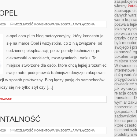
zaspokojeni
własny
kata
zapisując ul
 OPEL
danych warz
warto kupowa
pozwala lepi
HISTORIA
2026
MOŻLIWOŚĆ KOMENTOWANIA
ZOSTAŁA WYŁĄCZONA
MARKI
lokalny ryn
OPEL
pierwsze now
e-opel.com.pl to blog motoryzacyjny, który koncentruje
grzyby czy z
być monoton
się na marce Opel i wszystkim, co z nią związane: od
swojego i pr
codziennej eksploatacji, przez porady techniczne, po
oznaczać egz
Lokalne targ
ciekawostki o modelach, rozwiązaniach i rynku. To
miejsca spo
miejsce stworzone dla osób, które chcą lepiej zrozumieć
W świecie z
internetowe 
swoje auto, podejmować trafniejsze decyzje zakupowe i
dużą wartoś
przygotowani
cji w sposób praktyczny. Blog łączy pasję do samochodów
dowiedzieć 
iczy się nie tylko styl czy […]
jak wykorzys
relacja opar
transakcji. D
PRAWNE
wymiar zakup
znaczenia je
gospodarki. 
sadowników,
ENTALNOŚĆ
klienci poma
które często
sieciami wy
MOTYWACJA
2026
MOŻLIWOŚĆ KOMENTOWANIA
ZOSTAŁA WYŁĄCZONA
I
produkty o w
MENTALNOŚĆ