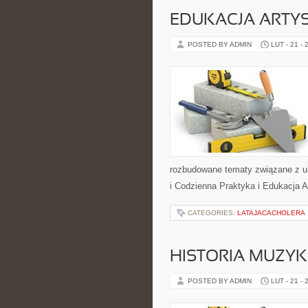
EDUKACJA ARTY
POSTED BY ADMIN
LUT - 21 - 
rozbudowane tematy związane z u
i Codzienna Praktyka i Edukacja 
CATEGORIES:
LATAJACACHOLERA
HISTORIA MUZYK
POSTED BY ADMIN
LUT - 21 - 