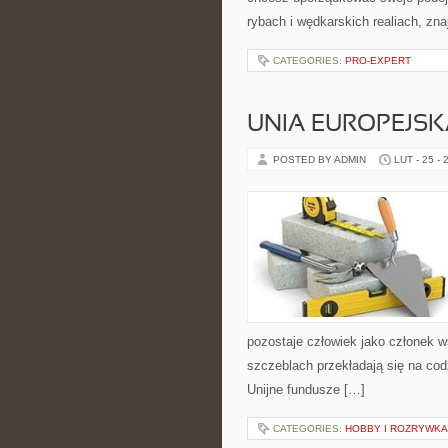
rybach i wędkarskich realiach, zn
CATEGORIES:
PRO-EXPERT
UNIA EUROPEJSK
POSTED BY ADMIN
LUT - 25 - 
pozostaje człowiek jako członek w
szczeblach przekładają się na cod
Unijne fundusze […]
CATEGORIES:
HOBBY I ROZRYWKA