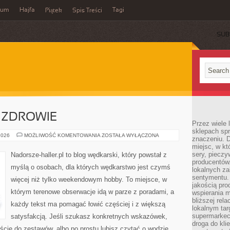
wum
Hajfa
Tagi
Piątek
Spis Treści
SUB
 ZDROWIE
Przez wiele
sklepach spra
WĘDKARSTWO
2026
MOŻLIWOŚĆ KOMENTOWANIA
ZOSTAŁA WYŁĄCZONA
znaczeniu. D
A
miejsc, w k
ZDROWIE
sery, pieczy
Nadorsze-haller.pl to blog wędkarski, który powstał z
producentów
myślą o osobach, dla których wędkarstwo jest czymś
lokalnych z
sentymentu.
więcej niż tylko weekendowym hobby. To miejsce, w
jakością pro
którym terenowe obserwacje idą w parze z poradami, a
wspierania 
bliższej rela
każdy tekst ma pomagać łowić częściej i z większą
lokalnym tar
supermarkeci
satysfakcją. Jeśli szukasz konkretnych wskazówek,
droga do kli
cie do zestawów, albo po prostu lubisz czytać o wodzie,