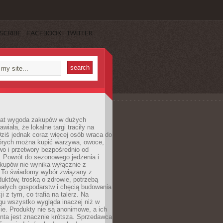
SCRIBE
FACEBOOK
TWITTER
 lat wygoda zakupów w dużych
wiała, że lokalne targi traciły na
ziś jednak coraz więcej osób wraca do
tórych można kupić warzywa, owoce,
wo i przetwory bezpośrednio od
. Powrót do sezonowego jedzenia i
akupów nie wynika wyłącznie z
 To świadomy wybór związany z
duktów, troską o zdrowie, potrzebą
małych gospodarstw i chęcią budowania
cji z tym, co trafia na talerz. Na
gu wszystko wygląda inaczej niż w
e. Produkty nie są anonimowe, a ich
enta jest znacznie krótsza. Sprzedawca