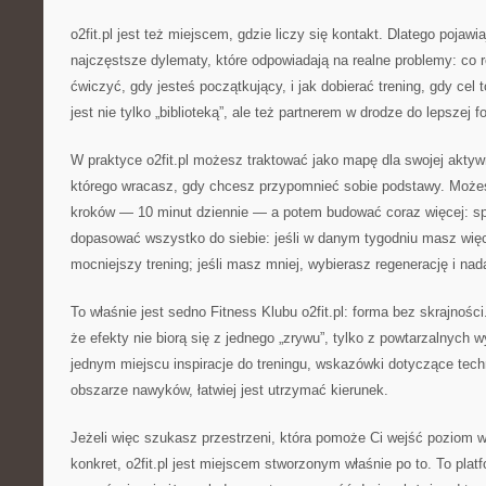
o2fit.pl jest też miejscem, gdzie liczy się kontakt. Dlatego pojawia
najczęstsze dylematy, które odpowiadają na realne problemy: co ro
ćwiczyć, gdy jesteś początkujący, i jak dobierać trening, gdy cel t
jest nie tylko „biblioteką”, ale też partnerem w drodze do lepszej f
W praktyce o2fit.pl możesz traktować jako mapę dla swojej aktyw
którego wracasz, gdy chcesz przypomnieć sobie podstawy. Moż
kroków — 10 minut dziennie — a potem budować coraz więcej: s
dopasować wszystko do siebie: jeśli w danym tygodniu masz więce
mocniejszy trening; jeśli masz mniej, wybierasz regenerację i nad
To właśnie jest sedno Fitness Klubu o2fit.pl: forma bez skrajnoś
że efekty nie biorą się z jednego „zrywu”, tylko z powtarzalnych
jednym miejscu inspiracje do treningu, wskazówki dotyczące tech
obszarze nawyków, łatwiej jest utrzymać kierunek.
Jeżeli więc szukasz przestrzeni, która pomoże Ci wejść poziom wy
konkret, o2fit.pl jest miejscem stworzonym właśnie po to. To plat