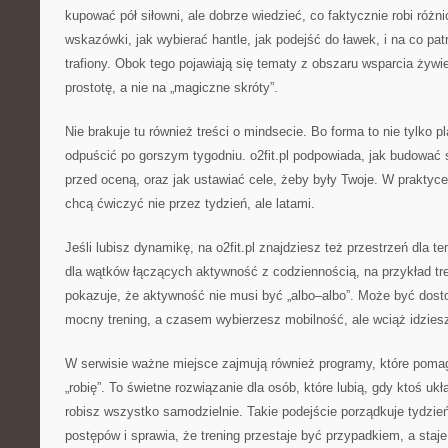
kupować pół siłowni, ale dobrze wiedzieć, co faktycznie robi różni
wskazówki, jak wybierać hantle, jak podejść do ławek, i na co pa
trafiony. Obok tego pojawiają się tematy z obszaru wsparcia żyw
prostotę, a nie na „magiczne skróty”.
Nie brakuje tu również treści o mindsecie. Bo forma to nie tylko pl
odpuścić po gorszym tygodniu. o2fit.pl podpowiada, jak budować s
przed oceną, oraz jak ustawiać cele, żeby były Twoje. W praktyce
chcą ćwiczyć nie przez tydzień, ale latami.
Jeśli lubisz dynamikę, na o2fit.pl znajdziesz też przestrzeń dla 
dla wątków łączących aktywność z codziennością, na przykład tre
pokazuje, że aktywność nie musi być „albo–albo”. Może być do
mocny trening, a czasem wybierzesz mobilność, ale wciąż idziesz
W serwisie ważne miejsce zajmują również programy, które pomag
„robię”. To świetne rozwiązanie dla osób, które lubią, gdy ktoś ukł
robisz wszystko samodzielnie. Takie podejście porządkuje tydzień
postępów i sprawia, że trening przestaje być przypadkiem, a staje