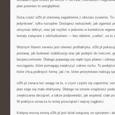
plan powinien to uwzględniać.
Dużą część o2fit.pl stanowią zagadnienia z obszaru żywienia. To n
jedynkowe”, tylko rozsądne. Dostajesz wskazówki, jak ogarniać pos
utrzymać deficyt, oraz jak myśleć o jedzeniu w kontekście regener
tematy związane z odchudzaniem — bez obietnic „cudów”, za to 
Ważnym filarem serwisu jest również profilaktyka. o2fit.pl pokazu
postawę, jak budować stabilizację oraz jak podejść do ćwiczeń, g
bezpieczeństwie. Dlatego pojawiają się wątki typu pilates i zdrowy
rozciąganiu, które pomagają zwiększyć zakres ruchu. To podejśc
które chcą podkręcić formę, jak i te, które priorytetowo traktują s
o2fit.pl zwraca też uwagę na to, o czym często się zapomina: se
plan staje się mało efektywny. Dlatego na stronie znajdziesz pod
zwiększania obciążeń, a także podpowiedzi, jak wspierać ciało po
W praktyce oznacza to mniej przeciążeń i więcej ciągłości.
Kolejną mocną stroną o2fit.pl jest dział związany ze sprzętem i 