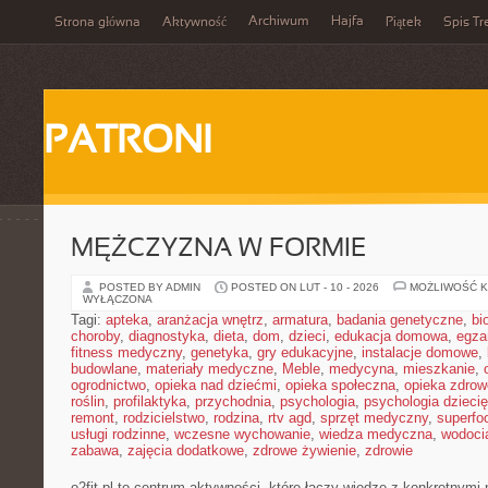
Archiwum
Hajfa
Strona główna
Aktywność
Piątek
Spis Tr
PATRONI
MĘŻCZYZNA W FORMIE
POSTED BY ADMIN
POSTED ON LUT - 10 - 2026
MOŻLIWOŚĆ 
WYŁĄCZONA
Tagi:
apteka
,
aranżacja wnętrz
,
armatura
,
badania genetyczne
,
bi
choroby
,
diagnostyka
,
dieta
,
dom
,
dzieci
,
edukacja domowa
,
egza
fitness medyczny
,
genetyka
,
gry edukacyjne
,
instalacje domowe
,
budowlane
,
materiały medyczne
,
Meble
,
medycyna
,
mieszkanie
,
ogrodnictwo
,
opieka nad dziećmi
,
opieka społeczna
,
opieka zdrow
roślin
,
profilaktyka
,
przychodnia
,
psychologia
,
psychologia dzieci
remont
,
rodzicielstwo
,
rodzina
,
rtv agd
,
sprzęt medyczny
,
superfo
usługi rodzinne
,
wczesne wychowanie
,
wiedza medyczna
,
wodoci
zabawa
,
zajęcia dodatkowe
,
zdrowe żywienie
,
zdrowie
o2fit.pl to centrum aktywności, które łączy wiedzę z konkretnymi