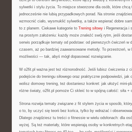
sylwetki i stylu życia. To miejsce stworzone dla osób, które chcą
jednocześnie nie lubią przypadkowych porad. Na stronie znajdzies
wzmocnić ciało, wysmuklić sylwetkę, a także wspierać dobre sam
to z planem. Ciekawe kategorie to
Trening siłowy
i Regeneracja i s
na prostym założeniu: każdy może znaleźć swój rytm, jeśli dostan
serwis porządkuje tematy od podstaw: od pierwszych ćwiczeń w 
czasem, aż po bardziej zaawansowane metody. To przestrzeń, w k
możliwości — tak, abyś mógł dopasować rozwiązanie.
W o2fit.pl ważna jest też różnorodność. Jeśli lubisz ćwiczenia z 
podejście do treningu siłowego oraz praktyczne podpowiedzi, jak 
wolisz domowy trening, też dostaniesz konkret: jak ułożyć mini-pl
różne światy, o2fit.pl pomoże Ci skleić to w spójną całość: siła + 
Strona rozwija tematy związane z fit stylem życia w sposób, który
o to, by uczyć się teorii bez końca, tylko by wdrażać i obserwować
Dlatego znajdziesz tu treści o fitnessie w wielu odsłonach: dla o
wyżej. Są też materiały, które wspierają osoby w konkretnych eta
tematach typu fitness po 40-tce — bo cele, możliwości i regenerac