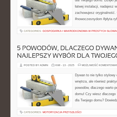
dla Twojego domu. Dzięki je
łatwej instalacji, nadajesz 
zachowujesz oryginalność.
#nowoczesnydom #płyta ry
CATEGORIES:
GOSPODARKA I MAKROEKONOMIA W PROSTYCH SŁOWA
5 POWODÓW, DLACZEGO DYWA
NAJLEPSZY WYBÓR DLA TWOJE
POSTED BY ADMIN
KWI - 13 - 2025
MOŻLIWOŚĆ KOMENTOWA
Dywan to nie tylko stylowy
wnętrza, ale również prakty
powodów, dlaczego warto p
domu! Czy wiesz dlaczego 
dla Twojego domu? Dowiedz 
CATEGORIES:
MOTORYZACJA PRZYSZŁOŚCI