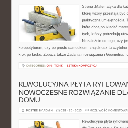
Strona „Matematyka dla każ
której wzory przestają być 
praktyczną umiejętnością. 
które chcą poukładać mate
tych, którzy potrzebują utr
Niezależnie od tego, czy j
korepetytorem, czy po prostu samoukiem, znajdziesz tu czytelne 
krok po kroku. Zobacz także Zadania i rozwiązania i Geometria. I
CATEGORIES:
GIN I TONIK – SZTUKA KOMPOZYCJI
REWOLUCYJNA PŁYTA RYFLOWA
NOWOCZESNE ROZWIĄZANIE DL
DOMU
POSTED BY ADMIN
CZE - 15 - 2025
MOŻLIWOŚĆ KOMENTOWA
Rewolucyjna płyta ryflowan