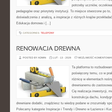
potrzeby uczniów, oczekiw
pedagogów oraz priorytety instytucji. To miejsce stworzone po to,
doświadczenia z analizą, a inspiracje z różnych krajów przekład
Edukacja domowa i […]
CATEGORIES:
TELEFONY
RENOWACJA DREWNA
POSTED BY ADMIN
LUT - 13 - 2026
MOŻLIWOŚĆ KOMENTOWA
Ta platforma to rozbudowan
poświęcony temu, co w prak
różnicę w elementach nośny
drewnianemu do zastosowań 
Cię realizacja inwestycji, m
konstrukcja dachu, kondygn
drewniane dodatki, znajdziesz tu wiedzę podane w zrozumiały spos
Polecamy kategorie Inspiracje i Trendy i Drewno w Łazience i Ku