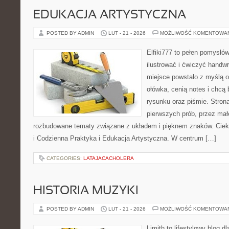
EDUKACJA ARTYSTYCZNA
POSTED BY ADMIN
LUT - 21 - 2026
MOŻLIWOŚĆ KOMENTOWA
Elfiki777 to pełen pomysłów
ilustrować i ćwiczyć handw
miejsce powstało z myślą o
ołówka, cenią notes i chcą
rysunku oraz piśmie. Stron
pierwszych prób, przez małe
rozbudowane tematy związane z układem i pięknem znaków. Ciek
i Codzienna Praktyka i Edukacja Artystyczna. W centrum […]
CATEGORIES:
LATAJACACHOLERA
HISTORIA MUZYKI
POSTED BY ADMIN
LUT - 21 - 2026
MOŻLIWOŚĆ KOMENTOWA
Limith to lifestylowy blog d