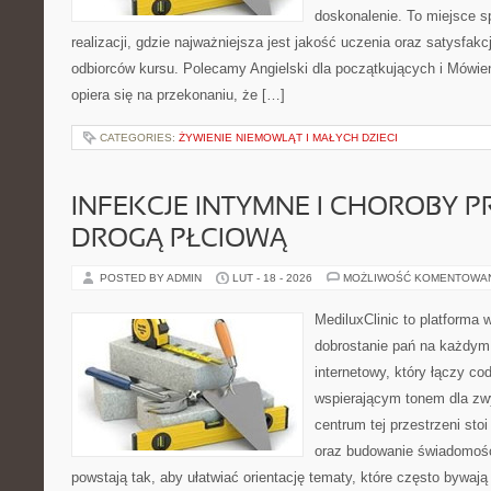
doskonalenie. To miejsce s
realizacji, gdzie najważniejsza jest jakość uczenia oraz satysfakc
odbiorców kursu. Polecamy Angielski dla początkujących i Mówien
opiera się na przekonaniu, że […]
CATEGORIES:
ŻYWIENIE NIEMOWLĄT I MAŁYCH DZIECI
INFEKCJE INTYMNE I CHOROBY 
DROGĄ PŁCIOWĄ
POSTED BY ADMIN
LUT - 18 - 2026
MOŻLIWOŚĆ KOMENTOWA
MediluxClinic to platforma 
dobrostanie pań na każdym e
internetowy, który łączy c
wspierającym tonem dla z
centrum tej przestrzeni sto
oraz budowanie świadomośc
powstają tak, aby ułatwiać orientację tematy, które często bywaj