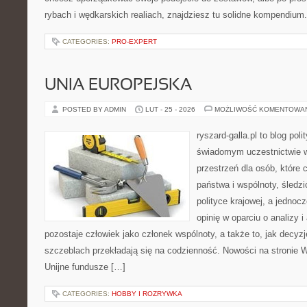
rybach i wędkarskich realiach, znajdziesz tu solidne kompendium
CATEGORIES:
PRO-EXPERT
UNIA EUROPEJSKA
POSTED BY ADMIN
LUT - 25 - 2026
MOŻLIWOŚĆ KOMENTOWA
ryszard-galla.pl to blog pol
świadomym uczestnictwie w
przestrzeń dla osób, które
państwa i wspólnoty, śledz
polityce krajowej, a jedno
opinię w oparciu o analizy 
pozostaje człowiek jako członek wspólnoty, a także to, jak decy
szczeblach przekładają się na codzienność. Nowości na stronie W
Unijne fundusze […]
CATEGORIES:
HOBBY I ROZRYWKA