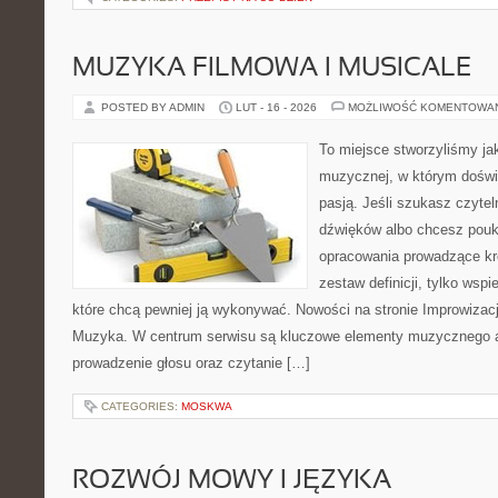
MUZYKA FILMOWA I MUSICALE
POSTED BY ADMIN
LUT - 16 - 2026
MOŻLIWOŚĆ KOMENTOWA
To miejsce stworzyliśmy ja
muzycznej, w którym doświ
pasją. Jeśli szukasz czytel
dźwięków albo chcesz poukł
opracowania prowadzące kro
zestaw definicji, tylko wsp
które chcą pewniej ją wykonywać. Nowości na stronie Improwizac
Muzyka. W centrum serwisu są kluczowe elementy muzycznego a
prowadzenie głosu oraz czytanie […]
CATEGORIES:
MOSKWA
ROZWÓJ MOWY I JĘZYKA