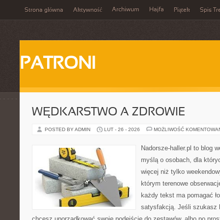
Archiwum
Hajfa
Strona główna
Aktywność
Piątek
Spis Tr
PATRONI
WĘDKARSTWO A ZDROWIE
POSTED BY ADMIN
LUT - 26 - 2026
MOŻLIWOŚĆ KOMENTOWA
Nadorsze-haller.pl to blog w
myślą o osobach, dla któr
więcej niż tylko weekendo
którym terenowe obserwacje
każdy tekst ma pomagać łow
satysfakcją. Jeśli szukas
chcesz uporządkować swoje podejście do zestawów, albo po prost