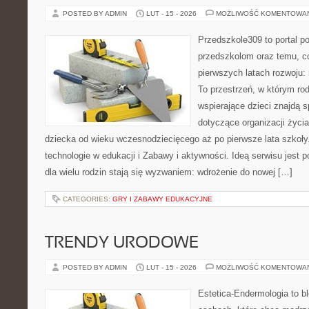
POSTED BY ADMIN
LUT - 15 - 2026
MOŻLIWOŚĆ KOMENTOWA
Przedszkole309 to portal 
przedszkolom oraz temu, c
pierwszych latach rozwoju
To przestrzeń, w którym rod
wspierające dzieci znajdą s
dotyczące organizacji życi
dziecka od wieku wczesnodziecięcego aż po pierwsze lata szkoł
technologie w edukacji i Zabawy i aktywności. Ideą serwisu jest 
dla wielu rodzin stają się wyzwaniem: wdrożenie do nowej […]
CATEGORIES:
GRY I ZABAWY EDUKACYJNE
TRENDY URODOWE
POSTED BY ADMIN
LUT - 15 - 2026
MOŻLIWOŚĆ KOMENTOWA
Estetica-Endermologia to b