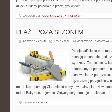
jest teoretycznym podręcznikiem. To raczej codzienny pomocnik 
dziecko, kiedy pojawia się płacz, gdy w domu […]
CATEGORIES:
POMORSKIE WYSPY I PÓŁWYSPY
PLAŻE POZA SEZONEM
POSTED BY ADMIN
LUT - 8 - 2026
MOŻLIWOŚĆ KOMENTOWAN
PensjonatPolonia.pl to mapa
kochają ocean i chcą odkry
wybrzeży. To miejsce, w k
z konkretnymi poradami – o
planowanie, aż po bezpiecz
egzotycznej przygodzie w tr
treści, które pomogą Ci zamienić pomysł w realny plan. Nowe kateg
radar i Bałtyk bez tajemnic. Główną ideą portalu jest pokazanie, [
CATEGORIES:
ROLKI