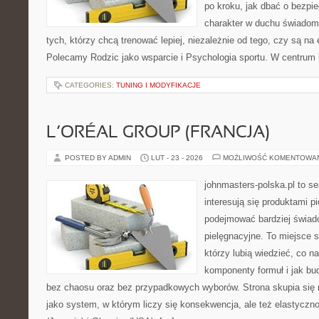
po kroku, jak dbać o bezpie
charakter w duchu świadomej
tych, którzy chcą trenować lepiej, niezależnie od tego, czy są na 
Polecamy Rodzic jako wsparcie i Psychologia sportu. W centrum
CATEGORIES:
TUNING I MODYFIKACJE
L’ORÉAL GROUP (FRANCJA)
POSTED BY ADMIN
LUT - 23 - 2026
MOŻLIWOŚĆ KOMENTOWA
johnmasters-polska.pl to se
interesują się produktami p
podejmować bardziej świa
pielęgnacyjne. To miejsce 
którzy lubią wiedzieć, co na
komponenty formuł i jak bu
bez chaosu oraz bez przypadkowych wyborów. Strona skupia się n
jako system, w którym liczy się konsekwencja, ale też elastycz