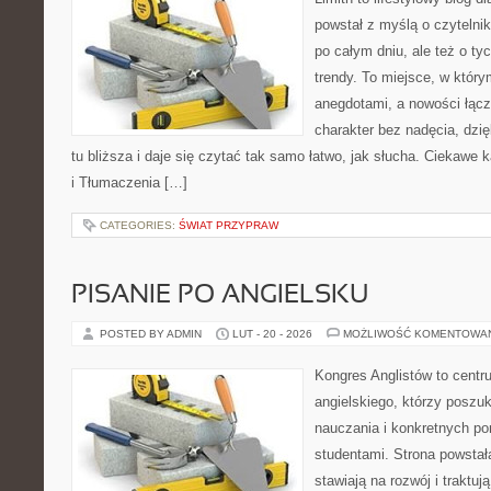
powstał z myślą o czytelni
po całym dniu, ale też o ty
trendy. To miejsce, w który
anegdotami, a nowości łącz
charakter bez nadęcia, dzi
tu bliższa i daje się czytać tak samo łatwo, jak słucha. Ciekawe k
i Tłumaczenia […]
CATEGORIES:
ŚWIAT PRZYPRAW
PISANIE PO ANGIELSKU
POSTED BY ADMIN
LUT - 20 - 2026
MOŻLIWOŚĆ KOMENTOWA
Kongres Anglistów to centr
angielskiego, którzy poszu
nauczania i konkretnych p
studentami. Strona powstał
stawiają na rozwój i traktuj