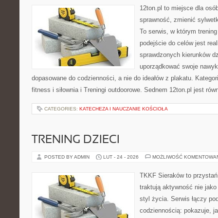
12ton.pl to miejsce dla osó
sprawność, zmienić sylwetk
To serwis, w którym trening 
podejście do celów jest rea
sprawdzonych kierunków dz
uporządkować swoje nawyki, 
dopasowane do codzienności, a nie do ideałów z plakatu. Kategor
fitness i siłownia i Treningi outdoorowe. Sednem 12ton.pl jest r
CATEGORIES:
KATECHEZA I NAUCZANIE KOŚCIOŁA
TRENING DZIECI
POSTED BY ADMIN
LUT - 24 - 2026
MOŻLIWOŚĆ KOMENTOWA
TKKF Sieraków to przystań i
traktują aktywność nie jako
styl życia. Serwis łączy po
codziennością: pokazuje, 