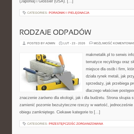
(Japonia) i Glossier (USA). […]
CATEGORIES:
PORADNIKI I PIELĘGNACJA
RODZAJE ODPADÓW
POSTED BY ADMIN
LUT - 23 - 2026
MOŻLIWOŚĆ KOMENTOWA
makmetalik.pl to serwis in
tematyce recyklingu oraz 
miejsce dla osób i firm, któ
działa rynek metali, jak p
sprzedaży, jak przebiega pr
dlaczego właściwe postęp
znaczenie zarówno dla ekologii, jak i dla budżetu. Strona skupia s
zamienić pozornie bezużyteczne rzeczy w wartość, jednocześnie
obiegu zamkniętego. Ciekawe kategorie to […]
CATEGORIES:
PRZESTĘPCZOŚC ZORGANIZOWANA