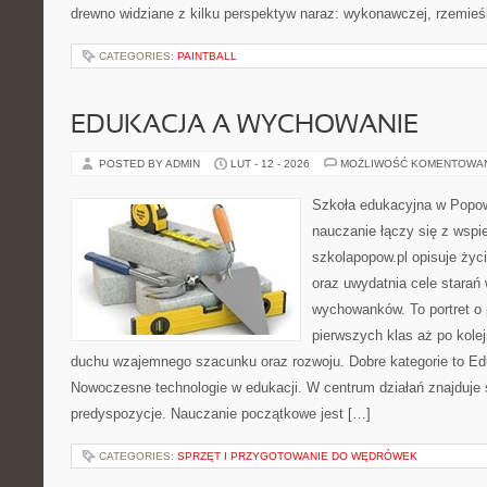
drewno widziane z kilku perspektyw naraz: wykonawczej, rzemieśl
CATEGORIES:
PAINTBALL
EDUKACJA A WYCHOWANIE
POSTED BY ADMIN
LUT - 12 - 2026
MOŻLIWOŚĆ KOMENTOWA
Szkoła edukacyjna w Popow
nauczanie łączy się z wspi
szkolapopow.pl opisuje życ
oraz uwydatnia cele stara
wychowanków. To portret o
pierwszych klas aż po kole
duchu wzajemnego szacunku oraz rozwoju. Dobre kategorie to Ed
Nowoczesne technologie w edukacji. W centrum działań znajduje 
predyspozycje. Nauczanie początkowe jest […]
CATEGORIES:
SPRZĘT I PRZYGOTOWANIE DO WĘDRÓWEK