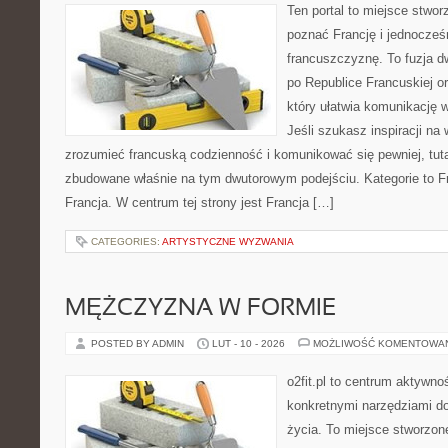
Ten portal to miejsce stwor
poznać Francję i jednocześ
francuszczyznę. To fuzja 
po Republice Francuskiej o
który ułatwia komunikację 
Jeśli szukasz inspiracji na
zrozumieć francuską codzienność i komunikować się pewniej, tuta
zbudowane właśnie na tym dwutorowym podejściu. Kategorie to Fr
Francja. W centrum tej strony jest Francja […]
CATEGORIES:
ARTYSTYCZNE WYZWANIA
MĘŻCZYZNA W FORMIE
POSTED BY ADMIN
LUT - 10 - 2026
MOŻLIWOŚĆ KOMENTOWA
o2fit.pl to centrum aktywno
konkretnymi narzędziami do
życia. To miejsce stworzon