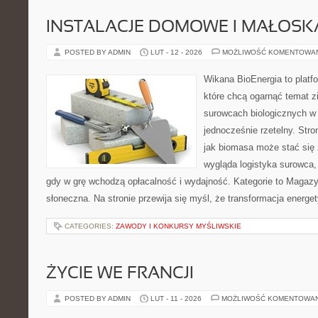
INSTALACJE DOMOWE I MAŁOS
POSTED BY ADMIN
LUT - 12 - 2026
MOŻLIWOŚĆ KOMENTOWA
Wikana BioEnergia to platf
które chcą ogarnąć temat zie
surowcach biologicznych w
jednocześnie rzetelny. Str
jak biomasa może stać się 
wygląda logistyka surowca,
gdy w grę wchodzą opłacalność i wydajność. Kategorie to Magazyn
słoneczna. Na stronie przewija się myśl, że transformacja energe
CATEGORIES:
ZAWODY I KONKURSY MYŚLIWSKIE
ŻYCIE WE FRANCJI
POSTED BY ADMIN
LUT - 11 - 2026
MOŻLIWOŚĆ KOMENTOWA