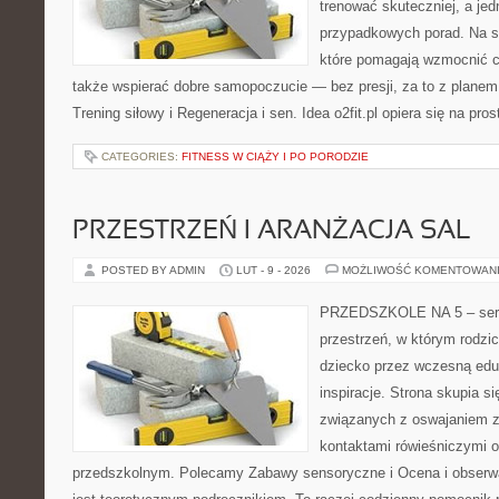
trenować skuteczniej, a jed
przypadkowych porad. Na st
które pomagają wzmocnić ci
także wspierać dobre samopoczucie — bez presji, za to z planem
Trening siłowy i Regeneracja i sen. Idea o2fit.pl opiera się na pr
CATEGORIES:
FITNESS W CIĄŻY I PO PORODZIE
PRZESTRZEŃ I ARANŻACJA SAL
POSTED BY ADMIN
LUT - 9 - 2026
MOŻLIWOŚĆ KOMENTOWAN
PRZEDSZKOLE NA 5 – serwi
przestrzeń, w którym rodzi
dziecko przez wczesną edu
inspiracje. Strona skupia 
związanych z oswajaniem z
kontaktami rówieśniczymi 
przedszkolnym. Polecamy Zabawy sensoryczne i Ocena i obserwa