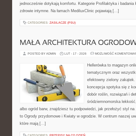
jednocześnie dotykają komfortu. Kategorie Profilaktyka i badania k
zdrowie intymne. Na łamach MediluxClinic pojawiają […]
CATEGORIES:
ZASILACZE (PSU)
MAŁA ARCHITEKTURA OGRODO
POSTED BY ADMIN
LUT - 17 - 2026
MOŻLIWOŚĆ KOMENTOWA
Hellerówka to magazyn onl
tematycznym oraz wszystk
efektowny zielony zakątek.
koncepcja spotyka się z kon
dobór roślin, rozwiązań i det
śródziemnomorska lekkość
albo ogród barw, znajdziesz tu podpowiedzi, jak przełożyć styl n
to Ogrody przydomowe i Kwiaty w ogrodzie. W centrum naszej uwa
które mają […]
CATEGORIES:
PRZEPISY NA CO DZIEŃ