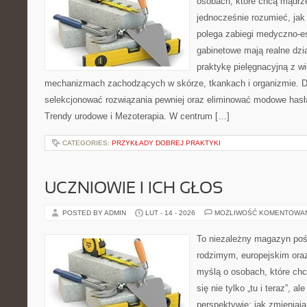
osobach, które chcą mądrze
jednocześnie rozumieć, jak
polega zabiegi medyczno-es
gabinetowe mają realne dzia
praktykę pielęgnacyjną z w
mechanizmach zachodzących w skórze, tkankach i organizmie. D
selekcjonować rozwiązania pewniej oraz eliminować modowe hasła
Trendy urodowe i Mezoterapia. W centrum […]
CATEGORIES:
PRZYKŁADY DOBREJ PRAKTYKI
UCZNIOWIE I ICH GŁOS
POSTED BY ADMIN
LUT - 14 - 2026
MOŻLIWOŚĆ KOMENTOWA
To niezależny magazyn poś
rodzimym, europejskim ora
myślą o osobach, które chc
się nie tylko „tu i teraz”, a
perspektywie: jak zmieniają