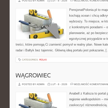
POSTED BY ADMIN
LUT - 8 - 2026
MOŻLIWOŚĆ KOMENTOWAN
PensjonatPolonia.pl to mapa
kochają ocean i chcą odkry
wybrzeży. To miejsce, w k
z konkretnymi poradami – o
planowanie, aż po bezpiecz
egzotycznej przygodzie w tr
treści, które pomogą Ci zamienić pomysł w realny plan. Nowe kateg
radar i Bałtyk bez tajemnic. Główną ideą portalu jest pokazanie, [
CATEGORIES:
ROLKI
WĄGROWIEC
POSTED BY ADMIN
LUT - 8 - 2026
MOŻLIWOŚĆ KOMENTOWAN
Anabell z Kalisza to portal
regionie wielkopolskim – mie
zaskoczyć różnorodnością. 