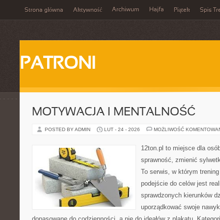
Archiwum
Hajfa
Strona główna
Aktywność
Piątek
Spis Tr
PATRONI
MOTYWACJA I MENTALNOŚĆ
POSTED BY ADMIN
LUT - 24 - 2026
MOŻLIWOŚĆ KOMENTOWA
12ton.pl to miejsce dla osó
sprawność, zmienić sylwetk
To serwis, w którym trening 
podejście do celów jest rea
sprawdzonych kierunków dz
uporządkować swoje nawyki, 
dopasowane do codzienności, a nie do ideałów z plakatu. Kategor