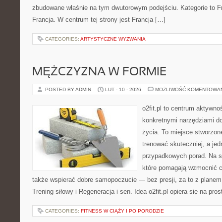
zbudowane właśnie na tym dwutorowym podejściu. Kategorie to Fr
Francja. W centrum tej strony jest Francja […]
CATEGORIES:
ARTYSTYCZNE WYZWANIA
MĘŻCZYZNA W FORMIE
POSTED BY ADMIN
LUT - 10 - 2026
MOŻLIWOŚĆ KOMENTOWA
o2fit.pl to centrum aktywno
konkretnymi narzędziami do
życia. To miejsce stworzon
trenować skuteczniej, a jed
przypadkowych porad. Na st
które pomagają wzmocnić ci
także wspierać dobre samopoczucie — bez presji, za to z planem
Trening siłowy i Regeneracja i sen. Idea o2fit.pl opiera się na pr
CATEGORIES:
FITNESS W CIĄŻY I PO PORODZIE