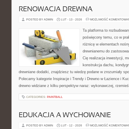
RENOWACJA DREWNA
POSTED BY ADMIN
LUT - 13 - 2026
MOŻLIWOŚĆ KOMENTOWA
Ta platforma to rozbudowan
poświęcony temu, co w prak
różnicę w elementach nośny
drewnianemu do zastosowań 
Cię realizacja inwestycji, m
konstrukcja dachu, kondygn
drewniane dodatki, znajdziesz tu wiedzę podane w zrozumiały spos
Polecamy kategorie Inspiracje i Trendy i Drewno w Łazience i Ku
drewno widziane z kilku perspektyw naraz: wykonawczej, rzemieśl
CATEGORIES:
PAINTBALL
EDUKACJA A WYCHOWANIE
POSTED BY ADMIN
LUT - 12 - 2026
MOŻLIWOŚĆ KOMENTOWA