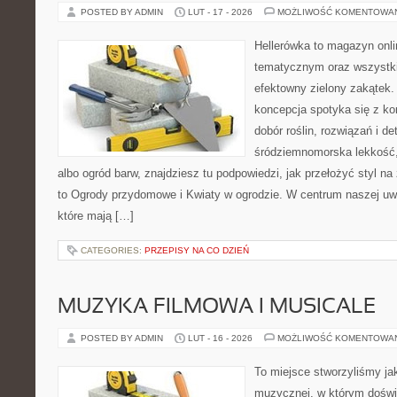
POSTED BY ADMIN
LUT - 17 - 2026
MOŻLIWOŚĆ KOMENTOWA
Hellerówka to magazyn onl
tematycznym oraz wszystk
efektowny zielony zakątek.
koncepcja spotyka się z kon
dobór roślin, rozwiązań i det
śródziemnomorska lekkość
albo ogród barw, znajdziesz tu podpowiedzi, jak przełożyć styl n
to Ogrody przydomowe i Kwiaty w ogrodzie. W centrum naszej uwa
które mają […]
CATEGORIES:
PRZEPISY NA CO DZIEŃ
MUZYKA FILMOWA I MUSICALE
POSTED BY ADMIN
LUT - 16 - 2026
MOŻLIWOŚĆ KOMENTOWA
To miejsce stworzyliśmy ja
muzycznej, w którym doświ