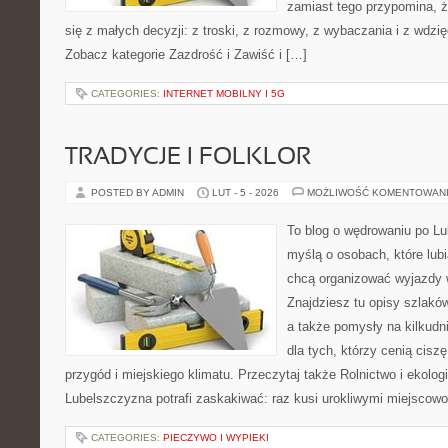
zamiast tego przypomina, 
się z małych decyzji: z troski, z rozmowy, z wybaczania i z wdzi
Zobacz kategorie Zazdrość i Zawiść i […]
CATEGORIES:
INTERNET MOBILNY I 5G
TRADYCJE I FOLKLOR
POSTED BY ADMIN
LUT - 5 - 2026
MOŻLIWOŚĆ KOMENTOWAN
To blog o wędrowaniu po Lu
myślą o osobach, które lub
chcą organizować wyjazdy 
Znajdziesz tu opisy szlaków
a także pomysły na kilkudn
dla tych, którzy cenią ciszę
przygód i miejskiego klimatu. Przeczytaj także Rolnictwo i ekologia
Lubelszczyzna potrafi zaskakiwać: raz kusi urokliwymi miejscow
CATEGORIES:
PIECZYWO I WYPIEKI