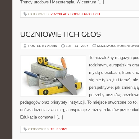
Trendy urodowe i Mezoterapia. W centrum […]
CATEGORIES:
PRZYKŁADY DOBREJ PRAKTYKI
UCZNIOWIE I ICH GŁOS
POSTED BY ADMIN
LUT - 14 - 2026
MOŻLIWOŚĆ KOMENTOWA
To niezależny magazyn poś
rodzimym, europejskim ora
myślą o osobach, które chc
się nie tylko „tu i teraz”, a
perspektywie: jak zmieniają
potrzeby uczniów, oczekiw
pedagogów oraz priorytety instytucji. To miejsce stworzone po to,
doświadczenia z analizą, a inspiracje z różnych krajów przekład
Edukacja domowa i […]
CATEGORIES:
TELEFONY