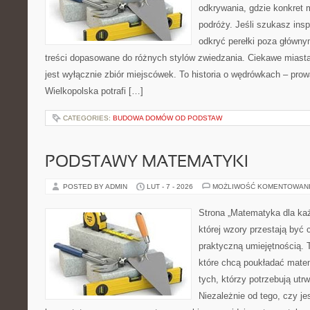
odkrywania, gdzie konkret 
podróży. Jeśli szukasz insp
odkryć perełki poza główny
treści dopasowane do różnych stylów zwiedzania. Ciekawe miasta 
jest wyłącznie zbiór miejscówek. To historia o wędrówkach – pro
Wielkopolska potrafi […]
CATEGORIES:
BUDOWA DOMÓW OD PODSTAW
PODSTAWY MATEMATYKI
POSTED BY ADMIN
LUT - 7 - 2026
MOŻLIWOŚĆ KOMENTOWAN
Strona „Matematyka dla każ
której wzory przestają być 
praktyczną umiejętnością. 
które chcą poukładać mate
tych, którzy potrzebują utr
Niezależnie od tego, czy j