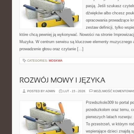
pasją. Jeśli szukasz czytel
dźwięków albo chcesz poukł
opracowania prowadzące kro
zestaw definicji, tylko wsp
które chcą pewniej ją wykonywać. Nowości na stronie Improwizac
Muzyka. W centrum serwisu są kluczowe elementy muzycznego a
prowadzenie głosu oraz czytanie […]
CATEGORIES:
MOSKWA
ROZWÓJ MOWY I JĘZYKA
POSTED BY ADMIN
LUT - 15 - 2026
MOŻLIWOŚĆ KOMENTOWA
Przedszkole309 to portal 
przedszkolom oraz temu, c
pierwszych latach rozwoju
To przestrzeń, w którym rod
wspierające dzieci znajdą s