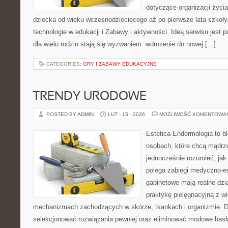
dotyczące organizacji życi
dziecka od wieku wczesnodziecięcego aż po pierwsze lata szkoł
technologie w edukacji i Zabawy i aktywności. Ideą serwisu jest 
dla wielu rodzin stają się wyzwaniem: wdrożenie do nowej […]
CATEGORIES:
GRY I ZABAWY EDUKACYJNE
TRENDY URODOWE
POSTED BY ADMIN
LUT - 15 - 2026
MOŻLIWOŚĆ KOMENTOWA
Estetica-Endermologia to b
osobach, które chcą mądrze
jednocześnie rozumieć, jak
polega zabiegi medyczno-es
gabinetowe mają realne dzia
praktykę pielęgnacyjną z w
mechanizmach zachodzących w skórze, tkankach i organizmie. D
selekcjonować rozwiązania pewniej oraz eliminować modowe hasła