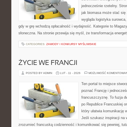
jednocześnie rzetelny. Str
jak biomasa może stać się 
wygląda logistyka surowca,
gdy w grę wchodzą opłacalność i wydajność. Kategorie to Magazyn
słoneczna. Na stronie przewija się myśl, że transformacja energe
CATEGORIES:
ZAWODY I KONKURSY MYŚLIWSKIE
ŻYCIE WE FRANCJI
POSTED BY ADMIN
LUT - 11 - 2026
MOŻLIWOŚĆ KOMENTOWA
Ten portal to miejsce stwor
poznać Francję i jednocześ
francuszczyznę. To fuzja 
po Republice Francuskiej o
który ułatwia komunikację 
Jeśli szukasz inspiracji na
zrozumieć francuską codzienność i komunikować się pewniej, tuta