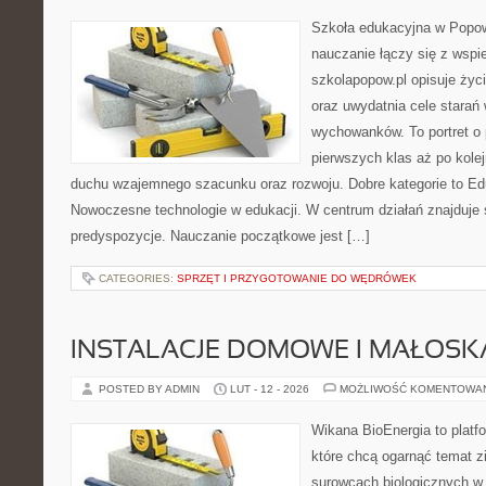
Szkoła edukacyjna w Popow
nauczanie łączy się z wspi
szkolapopow.pl opisuje życ
oraz uwydatnia cele stara
wychowanków. To portret o
pierwszych klas aż po kole
duchu wzajemnego szacunku oraz rozwoju. Dobre kategorie to Ed
Nowoczesne technologie w edukacji. W centrum działań znajduje 
predyspozycje. Nauczanie początkowe jest […]
CATEGORIES:
SPRZĘT I PRZYGOTOWANIE DO WĘDRÓWEK
INSTALACJE DOMOWE I MAŁOS
POSTED BY ADMIN
LUT - 12 - 2026
MOŻLIWOŚĆ KOMENTOWA
Wikana BioEnergia to platf
które chcą ogarnąć temat zie
surowcach biologicznych w