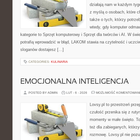
działają nam w każdym tyg
z myślą o osobach, które 
także o tych, którzy potrz
wtedy, gdy komputer odmaw
kategorie to Sprzęt komputerowy i Sprzęt dla twórców i AI. W świ
potrafią wprowadzić w błąd, LAKOM stawia na czytelność i uczci
sloganów dostajesz […]
CATEGORIES:
KULINARIA
EMOCJONALNA INTELIGENCJA
POSTED BY ADMIN
LUT - 6 - 2026
MOŻLIWOŚĆ KOMENTOWAN
Lovsy.pl to przestrzeń prz
czułość przenika się z ruty
momenty w małe święto. To 
też dla zabieganych, którz
rozmowę. Lovsy.pl nie pozu