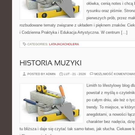
ołówka, cenią notes i chcą
rysunku oraz piśmie. Stron
pierwszych prób, przez małe
rozbudowane tematy związane z układem i pięknem znaków. Ciek
i Codzienna Praktyka i Edukacja Artystyczna. W centrum […]
CATEGORIES:
LATAJACACHOLERA
HISTORIA MUZYKI
POSTED BY ADMIN
LUT - 21 - 2026
MOŻLIWOŚĆ KOMENTOWA
Limith to lifestylowy blog d
powstał z myślą o czytelni
po całym dniu, ale też o ty
trendy. To miejsce, w który
anegdotami, a nowości łącz
charakter bez nadęcia, dzi
tu bliższa i daje się czytać tak samo łatwo, jak słucha. Ciekawe k