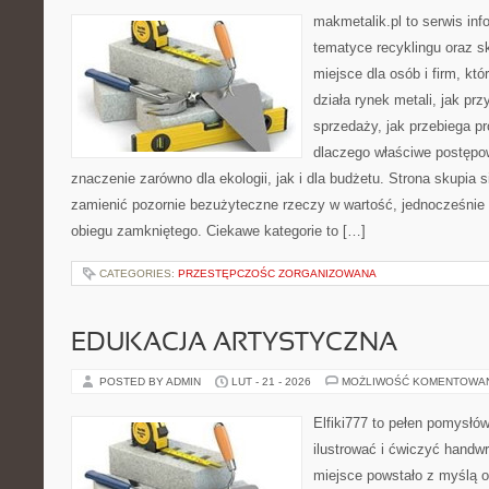
makmetalik.pl to serwis in
tematyce recyklingu oraz 
miejsce dla osób i firm, któ
działa rynek metali, jak p
sprzedaży, jak przebiega pr
dlaczego właściwe postęp
znaczenie zarówno dla ekologii, jak i dla budżetu. Strona skupia s
zamienić pozornie bezużyteczne rzeczy w wartość, jednocześnie
obiegu zamkniętego. Ciekawe kategorie to […]
CATEGORIES:
PRZESTĘPCZOŚC ZORGANIZOWANA
EDUKACJA ARTYSTYCZNA
POSTED BY ADMIN
LUT - 21 - 2026
MOŻLIWOŚĆ KOMENTOWA
Elfiki777 to pełen pomysłów
ilustrować i ćwiczyć handw
miejsce powstało z myślą o