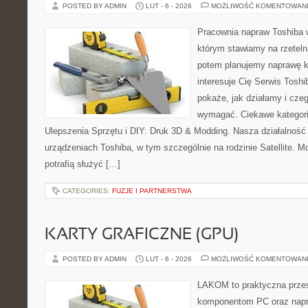
POSTED BY ADMIN
LUT - 6 - 2026
MOŻLIWOŚĆ KOMENTOWAN
Pracownia napraw Toshiba 
którym stawiamy na rzeteln
potem planujemy naprawę kr
interesuje Cię Serwis Toshi
pokaże, jak działamy i cze
wymagać. Ciekawe kategorie
Ulepszenia Sprzętu i DIY: Druk 3D & Modding. Nasza działalność 
urządzeniach Toshiba, w tym szczególnie na rodzinie Satellite. 
potrafią służyć […]
CATEGORIES:
FUZJE I PARTNERSTWA
KARTY GRAFICZNE (GPU)
POSTED BY ADMIN
LUT - 6 - 2026
MOŻLIWOŚĆ KOMENTOWAN
LAKOM to praktyczna prze
komponentom PC oraz napr