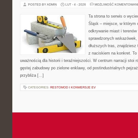
POSTED BY ADMIN
LUT - 4 - 2026
MOŻLIWOŚĆ KOMENTOWAN
Ta strona to serwis o wyci
Śląsk – miejsce, w którym
odkrywanie miast i terenów 
sprawdzonych wskazówek, 
dłuższych tras, znajdziesz 
z naciskiem na konkret. To 
uważnością dla historii i teraźniejszości. W centrum narracji stoi
gęstej zabudowy po zielone enklawy, od postindustrialnych pejza
przybliża […]
CATEGORIES:
RESTOMOD I KONWERSJE EV