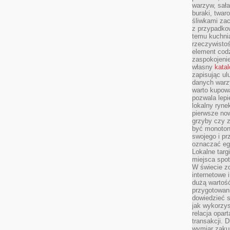
warzyw, sała
buraki, twar
śliwkami zac
z przypadko
temu kuchnia
rzeczywistoś
element codz
zaspokojeni
własny
kata
zapisując ul
danych warz
warto kupowa
pozwala lepi
lokalny ryn
pierwsze now
grzyby czy z
być monoton
swojego i pr
oznaczać egz
Lokalne targ
miejsca spo
W świecie z
internetowe 
dużą wartoś
przygotowani
dowiedzieć 
jak wykorzys
relacja opar
transakcji. D
wymiar zakup