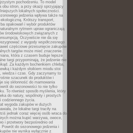
ejrzystym pochodzeniu. To model
a obu stron, a przy okazji sprzyjający
lniejszych lokalnych społeczności.
ezonowego jedzenia wpływa także na
kologiczną. Krótszy transport,
czba opakowań i wybór produktów
naturalnym rytmem upraw ograniczają
ów środowiskowych związanych z
onsumpcją. Oczywiście nie da się
zrezygnować z wygody współczesnego
 nawet częściowe przesunięcie zakupów
kalnych targów może mieć znaczenie.
miana, która z czasem buduje lepsze
lne targi przypominają, że jedzenie nie
znikąd. Za każdym bochenkiem chleba,
ewką i każdym słoikiem miodu stoi
a, wiedza i czas. Gdy zaczynamy to
rośnie szacunek do produktów i
je się skłonność do marnowania
wrót do sezonowości to nie tylko
u. To również sposób myślenia, który
ieka do natury, wspólnoty i prostych
i codziennego życia.
 lat wygoda zakupów w dużych
wiała, że lokalne targi traciły na
ziś jednak coraz więcej osób wraca do
tórych można kupić warzywa, owoce,
wo i przetwory bezpośrednio od
. Powrót do sezonowego jedzenia i
akupów nie wynika wyłącznie z