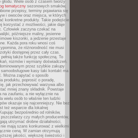
e głodu. Wiele osób z czasem tworzy
log tematyczny
sezonowych smaków,
ubione przepisy, terminy pojawiania się
yw i owoców oraz miejsca, w których
ć konkretne produkty. Takie podejście
ej korzystać z możliwości, jakie daje
ek. Człowiek zaczyna czekać na
alijki, późniejsze maliny, jesienne
imowe kiszonki, a jedzenie przestaje
ne. Każda pora roku wnosi coś
zypomina, że różnorodność nie musi
otyki dostępnej przez cały czas.
i pełnią także funkcję społeczną. To
tkań, rozmów i wymiany doświadczeń.
dominowanym przez szybkie zakupy
i samoobsługowe kasy taki kontakt ma
ć. Można zapytać o sposób
a produktu, poprosić o poradę,
się, jak przechowywać warzywa albo
tać mniej znany składnik. Powstaje
ta na zaufaniu, a nie wyłącznie na
la wielu osób to właśnie ten ludzki
ów okazuje się najcenniejszy. Nie bez
st też wsparcie dla lokalnej
Kupując bezpośrednio od rolników,
 pszczelarzy czy małych producentów,
gają utrzymać drobne działalności,
 nie mają szans konkurować z wielkimi
łącznie ceną. W zamian otrzymują
yższej jakości, większej świeżości i