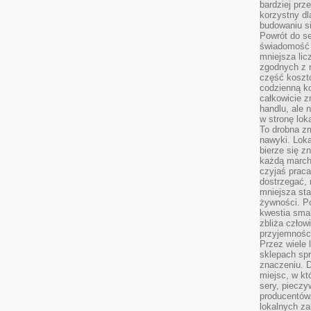
bardziej prz
korzystny dl
budowaniu si
Powrót do s
świadomość e
mniejsza li
zgodnych z 
część koszt
codzienną k
całkowicie 
handlu, ale
w stronę lo
To drobna z
nawyki. Loka
bierze się 
każdą march
czyjaś prac
dostrzegać, 
mniejsza sta
żywności. Po
kwestia smak
zbliża człow
przyjemnośc
Przez wiele
sklepach spra
znaczeniu. D
miejsc, w k
sery, pieczy
producentów
lokalnych z