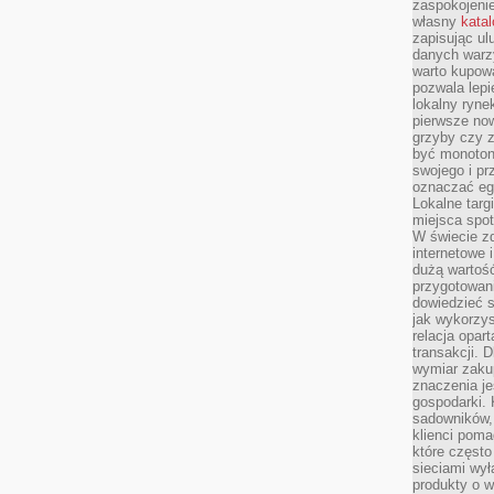
zaspokojeni
własny
kata
zapisując ul
danych warz
warto kupowa
pozwala lepi
lokalny ryn
pierwsze now
grzyby czy z
być monoton
swojego i pr
oznaczać egz
Lokalne targ
miejsca spo
W świecie z
internetowe 
dużą wartoś
przygotowani
dowiedzieć 
jak wykorzys
relacja opar
transakcji. D
wymiar zakup
znaczenia je
gospodarki. 
sadowników,
klienci poma
które często
sieciami wy
produkty o w