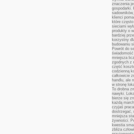
znaczenia je
gospodarki. 
sadowników,
klienci poma
które często
sieciami wy
produkty o w
bardziej prz
korzystny dl
budowaniu si
Powrót do s
świadomość e
mniejsza li
zgodnych z 
część koszt
codzienną k
całkowicie 
handlu, ale
w stronę lo
To drobna z
nawyki. Loka
bierze się 
każdą march
czyjaś prac
dostrzegać, 
mniejsza sta
żywności. Po
kwestia smak
zbliża człow
przyjemnośc