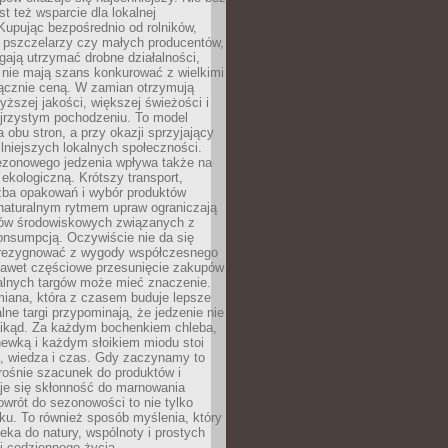
st też wsparcie dla lokalnej
Kupując bezpośrednio od rolników,
 pszczelarzy czy małych producentów,
gają utrzymać drobne działalności,
 nie mają szans konkurować z wielkimi
łącznie ceną. W zamian otrzymują
yższej jakości, większej świeżości i
ejrzystym pochodzeniu. To model
a obu stron, a przy okazji sprzyjający
lniejszych lokalnych społeczności.
ezonowego jedzenia wpływa także na
kologiczną. Krótszy transport,
czba opakowań i wybór produktów
naturalnym rytmem upraw ograniczają
ów środowiskowych związanych z
onsumpcją. Oczywiście nie da się
zrezygnować z wygody współczesnego
 nawet częściowe przesunięcie zakupów
kalnych targów może mieć znaczenie.
miana, która z czasem buduje lepsze
lne targi przypominają, że jedzenie nie
znikąd. Za każdym bochenkiem chleba,
ewką i każdym słoikiem miodu stoi
a, wiedza i czas. Gdy zaczynamy to
rośnie szacunek do produktów i
je się skłonność do marnowania
wrót do sezonowości to nie tylko
u. To również sposób myślenia, który
ieka do natury, wspólnoty i prostych
i codziennego życia.