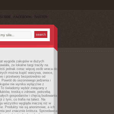
SCRIBE
FACEBOOK
TWITTER
 lat wygoda zakupów w dużych
wiała, że lokalne targi traciły na
ziś jednak coraz więcej osób wraca do
tórych można kupić warzywa, owoce,
wo i przetwory bezpośrednio od
. Powrót do sezonowego jedzenia i
akupów nie wynika wyłącznie z
 To świadomy wybór związany z
duktów, troską o zdrowie, potrzebą
małych gospodarstw i chęcią budowania
cji z tym, co trafia na talerz. Na
gu wszystko wygląda inaczej niż w
e. Produkty nie są anonimowe, a ich
enta jest znacznie krótsza. Sprzedawca