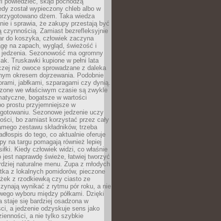
fi powiedzieć, skąd pochodzą
edy został wypieczony chleb albo w
 przygotowano dżem. Taka wiedza
nie i sprawia, że zakupy przestają być
 czynnością. Zamiast bezrefleksyjnie
ar do koszyka, człowiek zaczyna
gę na zapach, wygląd, świeżość i
 jedzenia. Sezonowość ma ogromny
k. Truskawki kupione w pełni lata
czej niż owoce sprowadzane z daleka
lnym okresem dojrzewania. Podobnie
orami, jabłkami, szparagami czy dynią.
dzone we właściwym czasie są zwykle
matyczne, bogatsze w wartości
o prostu przyjemniejsze w
gotowaniu. Sezonowe jedzenie uczy
ości, bo zamiast korzystać przez cały
amego zestawu składników, trzeba
dłospis do tego, co aktualnie oferuje
py na targu pomagają również lepiej
iłki. Kiedy człowiek widzi, co właśnie
o jest naprawdę świeże, łatwiej tworzyć
rdziej naturalne menu. Zupa z młodych
tka z lokalnych pomidorów, pieczone
ożek z rzodkiewką czy ciasto ze
zynają wynikać z rytmu pór roku, a nie
wego wyboru między półkami. Dzięki
 staje się bardziej osadzona w
ci, a jedzenie odzyskuje sens jako
ienności, a nie tylko szybkie