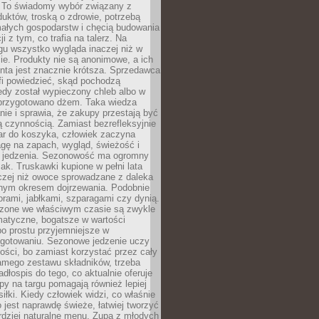
 To świadomy wybór związany z
duktów, troską o zdrowie, potrzebą
małych gospodarstw i chęcią budowania
cji z tym, co trafia na talerz. Na
gu wszystko wygląda inaczej niż w
e. Produkty nie są anonimowe, a ich
enta jest znacznie krótsza. Sprzedawca
fi powiedzieć, skąd pochodzą
edy został wypieczony chleb albo w
 przygotowano dżem. Taka wiedza
nie i sprawia, że zakupy przestają być
 czynnością. Zamiast bezrefleksyjnie
ar do koszyka, człowiek zaczyna
gę na zapach, wygląd, świeżość i
 jedzenia. Sezonowość ma ogromny
k. Truskawki kupione w pełni lata
czej niż owoce sprowadzane z daleka
lnym okresem dojrzewania. Podobnie
orami, jabłkami, szparagami czy dynią.
dzone we właściwym czasie są zwykle
matyczne, bogatsze w wartości
o prostu przyjemniejsze w
gotowaniu. Sezonowe jedzenie uczy
ości, bo zamiast korzystać przez cały
amego zestawu składników, trzeba
dłospis do tego, co aktualnie oferuje
py na targu pomagają również lepiej
iłki. Kiedy człowiek widzi, co właśnie
o jest naprawdę świeże, łatwiej tworzyć
rdziej naturalne menu. Zupa z młodych