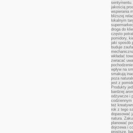
sentymentu.
jakością pro
wspierania 
bliższej rela
lokalnym tar
supermarkeci
droga do kli
często potra
pomidory, ki
jaki sposób
buduje zaufa
mechaniczną
wkładać tow
zwracać uwa
pochodzenie
wpływ na sma
smakują ina
poza natura
jest z pomid
Produkty je
bardziej aro
odżywcze i p
codziennym 
też kreatywn
rok z tego s
dopasować ja
natura. Zaku
planować pos
dojrzewa i c
prostsze, ba