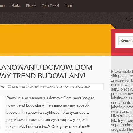
wum
Hajfa
Tagi
Piątek
Spis Treści
SUB
PLANOWANIU DOMÓW: DOM
Przez wiele
WY TREND BUDOWLANY!
sklepach spra
znaczeniu. D
miejsc, w k
REWOLUCJA
025
MOŻLIWOŚĆ KOMENTOWANIA
ZOSTAŁA WYŁĄCZONA
sery, pieczy
W
PLANOWANIU
producentów
DOMÓW:
Rewolucja w planowaniu domów: Dom modułowy to
lokalnych z
DOM
sentymentu.
MODUŁOWY
nowy trend budowlany! Ten innowacyjny sposób
–
jakością pro
NOWY
wspierania 
budowania zapewnia szybkość i elastyczność w
TREND
bliższej rela
BUDOWLANY!
projektowaniu przestrzeni życiowej. Czy to jest
lokalnym tar
supermarkeci
przyszłość budownictwa? Odkryjmy razem! 🏡💡
droga do kli