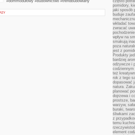
#dommodułowy #budownictwo #trendbudowlany
często potra
pomidory, ki
jaki sposób
RZY
buduje zaufa
mechaniczną
wkładać tow
zwracać uwa
pochodzenie
wpływ na sma
smakują ina
poza natura
jest z pomid
Produkty je
bardziej aro
odżywcze i p
codziennym 
też kreatywn
rok z tego s
dopasować ja
natura. Zaku
planować pos
dojrzewa i c
prostsze, ba
warzyw, sała
buraki, twar
śliwkami zac
z przypadko
temu kuchnia
rzeczywistoś
element codz