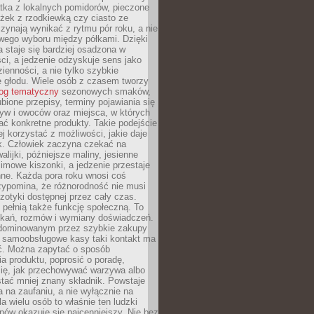
tka z lokalnych pomidorów, pieczone
ożek z rzodkiewką czy ciasto ze
zynają wynikać z rytmu pór roku, a nie
wego wyboru między półkami. Dzięki
 staje się bardziej osadzona w
ci, a jedzenie odzyskuje sens jako
ienności, a nie tylko szybkie
e głodu. Wiele osób z czasem tworzy
log tematyczny
sezonowych smaków,
ubione przepisy, terminy pojawiania się
yw i owoców oraz miejsca, w których
ć konkretne produkty. Takie podejście
ej korzystać z możliwości, jakie daje
ek. Człowiek zaczyna czekać na
alijki, późniejsze maliny, jesienne
imowe kiszonki, a jedzenie przestaje
ne. Każda pora roku wnosi coś
zypomina, że różnorodność nie musi
otyki dostępnej przez cały czas.
i pełnią także funkcję społeczną. To
tkań, rozmów i wymiany doświadczeń.
dominowanym przez szybkie zakupy
i samoobsługowe kasy taki kontakt ma
ć. Można zapytać o sposób
a produktu, poprosić o poradę,
się, jak przechowywać warzywa albo
tać mniej znany składnik. Powstaje
ta na zaufaniu, a nie wyłącznie na
la wielu osób to właśnie ten ludzki
ów okazuje się najcenniejszy. Nie bez