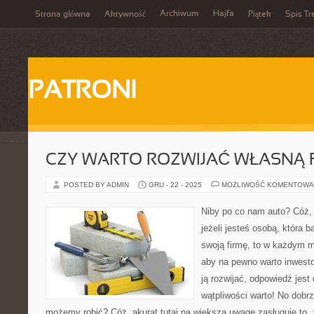
Archiwum
Hajfa
Strona główna
Aktywność
Piątek
Spis Tr
PATRONI
CZY WARTO ROZWIJAĆ WŁASNĄ 
POSTED BY ADMIN
GRU - 22 - 2025
MOŻLIWOŚĆ KOMENTOWA
Niby po co nam auto? Cóż,
jeżeli jesteś osobą, która b
swoją firmę, to w każdym 
aby na pewno warto inwesto
ją rozwijać, odpowiedź jest
wątpliwości warto! No dobrz
możemy robić? Cóż, akurat tutaj na większą uwagę zasługuje to,