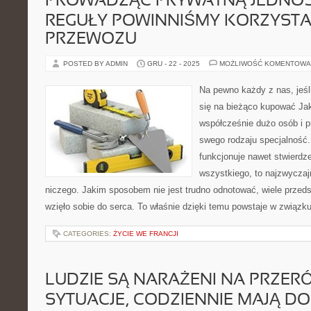
PROWADZĄC PRYWATNĄ JEDNOS
REGUŁY POWINNIŚMY KORZYSTA
PRZEWOZU
POSTED BY ADMIN
GRU - 22 - 2025
MOŻLIWOŚĆ KOMENTOWA
Na pewno każdy z nas, jeśl
się na bieżąco kupować Jak
współcześnie dużo osób i p
swego rodzaju specjalność.
funkcjonuje nawet stwierdzen
wszystkiego, to najzwyczajn
niczego. Jakim sposobem nie jest trudno odnotować, wiele przedsi
wzięło sobie do serca. To właśnie dzięki temu powstaje w związk
CATEGORIES:
ŻYCIE WE FRANCJI
LUDZIE SĄ NARAŻENI NA PRZER
SYTUACJE, CODZIENNIE MAJĄ DO