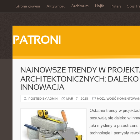
Archiwum
Hajfa
Strona główna
Aktywność
Piątek
Spis Tr
PATRONI
NAJNOWSZE TRENDY W PROJEK
ARCHITEKTONICZNYCH: DALEKO
INNOWACJA
POSTED BY ADMIN
MAR - 7 - 2025
MOŻLIWOŚĆ KOMENTOWAN
Ostatnie trendy w projektac
posuwają się daleko w inno
jaki myślimy o przestrzeni
technologie i pomysły rewolu