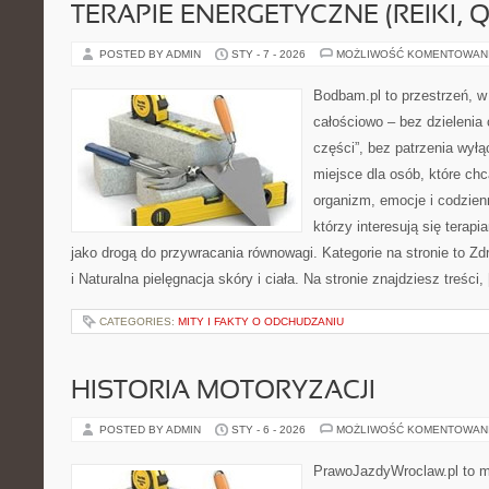
TERAPIE ENERGETYCZNE (REIKI, Q
POSTED BY ADMIN
STY - 7 - 2026
MOŻLIWOŚĆ KOMENTOWAN
Bodbam.pl to przestrzeń, w 
całościowo – bez dzielenia 
części”, bez patrzenia wyłą
miejsce dla osób, które chc
organizm, emocje i codzienn
którzy interesują się terap
jako drogą do przywracania równowagi. Kategorie na stronie to Zd
i Naturalna pielęgnacja skóry i ciała. Na stronie znajdziesz treści,
CATEGORIES:
MITY I FAKTY O ODCHUDZANIU
HISTORIA MOTORYZACJI
POSTED BY ADMIN
STY - 6 - 2026
MOŻLIWOŚĆ KOMENTOWAN
PrawoJazdyWroclaw.pl to m