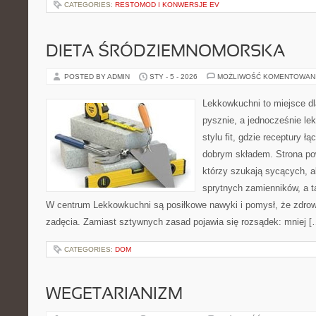
CATEGORIES:
RESTOMOD I KONWERSJE EV
DIETA ŚRÓDZIEMNOMORSKA
POSTED BY ADMIN
STY - 5 - 2026
MOŻLIWOŚĆ KOMENTOWAN
Lekkowkuchni to miejsce dl
pysznie, a jednocześnie lek
stylu fit, gdzie receptury ł
dobrym składem. Strona pow
którzy szukają sycących, al
sprytnych zamienników, a ta
W centrum Lekkowkuchni są posiłkowe nawyki i pomysł, że zdro
zadęcia. Zamiast sztywnych zasad pojawia się rozsądek: mniej [
CATEGORIES:
DOM
WEGETARIANIZM