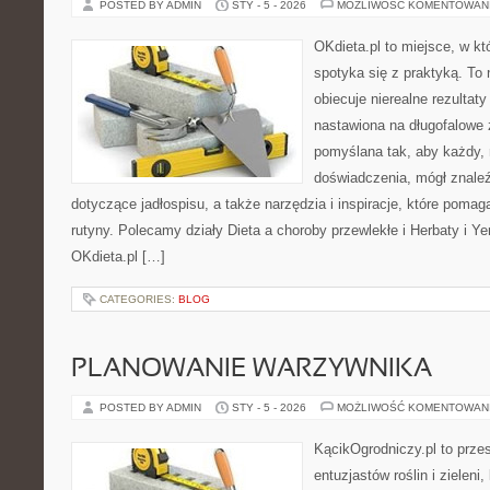
POSTED BY ADMIN
STY - 5 - 2026
MOŻLIWOŚĆ KOMENTOWAN
OKdieta.pl to miejsce, w 
spotyka się z praktyką. To n
obiecuje nierealne rezultaty
nastawiona na długofalowe 
pomyślana tak, aby każdy, 
doświadczenia, mógł znale
dotyczące jadłospisu, a także narzędzia i inspiracje, które pomaga
rutyny. Polecamy działy Dieta a choroby przewlekłe i Herbaty i 
OKdieta.pl […]
CATEGORIES:
BLOG
PLANOWANIE WARZYWNIKA
POSTED BY ADMIN
STY - 5 - 2026
MOŻLIWOŚĆ KOMENTOWAN
KącikOgrodniczy.pl to prze
entuzjastów roślin i zieleni