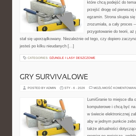
które chcą podejść do tema
przejść drogę od pierwszej 
egzamin. Strona skupia się
zrozumiała, a cały proces 
przygotowanie do teorii, a
stał się uporządkowany. Niezależnie od tego, czy dopiero zaczyn
jesteś po kilku nieudanych […]
CATEGORIES:
DŻUNGLE I LASY DESZCZOWE
GRY SURVIVALOWE
POSTED BY ADMIN
STY - 6 - 2026
MOŻLIWOŚĆ KOMENTOWAN
LumiGranie to miejsce dla o
komputerowe i chcą być na 
w świecie elektronicznej za
aby w jednym punkcie zebra
także aktualności dotyczące
premier po mniejsze, ambitne