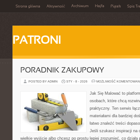
Archiwum
Hajfa
Strona główna
Aktywność
Piątek
Spis Tr
PATRONI
PORADNIK ZAKUPOWY
POSTED BY ADMIN
STY - 8 - 2026
MOŻLIWOŚĆ KOMENTOWAN
Jak Się Malować to platfor
osobach, które chcą rozwi
praktyczny. Ten serwis łąc
materiałami dla bardziej d
łatwo znaleźć treści dopas
Jeśli szukasz inspiracji na
wielkie wyjście albo chcesz po prostu lepiej zrozumieć, co działa 