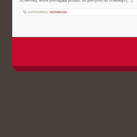
schematy, które pomagają przejść od pomysłu do finalnego […]
CATEGORIES:
NORWEGIA