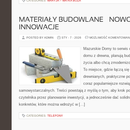
CATEGORIES:
MARYJA – MATKA BOŻA
MATERIAŁY BUDOWLANE – NOWOŚ
INNOWACJE
POSTED BY ADMIN
STY - 7 - 2026
MOŻLIWOŚĆ KOMENTOWAN
Mazurskie Domy to serwis d
domu z drewna, planują bu
życia albo chcą zmodernizo
To miejsce, gdzie łączą się
drewnianych, praktyczne p
coraz popularniejsze rozwi
samowystarczalnych. Treści powstają z myślą o tym, aby krok p
czytelnika przez planowanie inwestycji, a jednocześnie dać solidn
konkretów, które można wdrożyć w […]
CATEGORIES:
TELEFONY