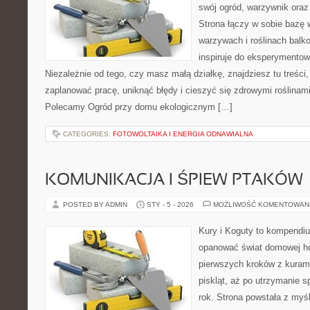
swój ogród, warzywnik ora
Strona łączy w sobie bazę 
warzywach i roślinach balk
inspiruje do eksperymentow
Niezależnie od tego, czy masz małą działkę, znajdziesz tu treści
zaplanować pracę, uniknąć błędy i cieszyć się zdrowymi roślinam
Polecamy Ogród przy domu ekologicznym […]
CATEGORIES:
FOTOWOLTAIKA I ENERGIA ODNAWIALNA
KOMUNIKACJA I ŚPIEW PTAKÓW
POSTED BY ADMIN
STY - 5 - 2026
MOŻLIWOŚĆ KOMENTOWAN
Kury i Koguty to kompendiu
opanować świat domowej ho
pierwszych kroków z kuram
piskląt, aż po utrzymanie 
rok. Strona powstała z myśl