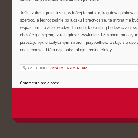
Jeśli szukasz przestrzeni, w której temat kur, kogutów i ptaków 
szeroko, a jednocześnie po ludzku i praktycznie, ta strona ma 
wsparciem. To zbiór wiedzy dla osób, które chcą hodować z głową
dbałością o higienę, z rozsądnym żywieniem i z planem na cały r
przestaje być chaotycznym zbiorem przypadków, a staje się up
codzienności, która daje satysfakcję i realne efekty.
CATEGORIES:
ZAWODY I WYDARZENIA
Comments are closed.