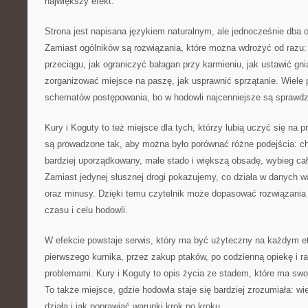
największy efekt.
Strona jest napisana językiem naturalnym, ale jednocześnie dba o
Zamiast ogólników są rozwiązania, które można wdrożyć od razu: 
przeciągu, jak ograniczyć bałagan przy karmieniu, jak ustawić gni
zorganizować miejsce na paszę, jak usprawnić sprzątanie. Wiele
schematów postępowania, bo w hodowli najcenniejsze są sprawdz
Kury i Koguty to też miejsce dla tych, którzy lubią uczyć się na 
są prowadzone tak, aby można było porównać różne podejścia: ch
bardziej uporządkowany, małe stado i większą obsadę, wybieg ca
Zamiast jedynej słusznej drogi pokazujemy, co działa w danych wa
oraz minusy. Dzięki temu czytelnik może dopasować rozwiązania 
czasu i celu hodowli.
W efekcie powstaje serwis, który ma być użyteczny na każdym et
pierwszego kurnika, przez zakup ptaków, po codzienną opiekę i r
problemami. Kury i Koguty to opis życia ze stadem, które ma swoj
To także miejsce, gdzie hodowla staje się bardziej zrozumiała: wie
działa i jak poprawiać warunki krok po kroku.