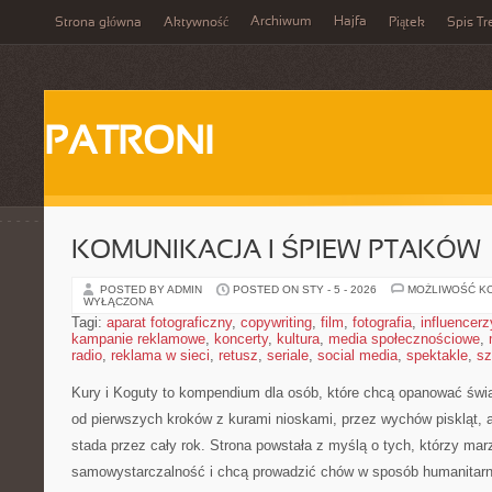
Archiwum
Hajfa
Strona główna
Aktywność
Piątek
Spis Tr
PATRONI
KOMUNIKACJA I ŚPIEW PTAKÓW
POSTED BY ADMIN
POSTED ON STY - 5 - 2026
MOŻLIWOŚĆ K
WYŁĄCZONA
Tagi:
aparat fotograficzny
,
copywriting
,
film
,
fotografia
,
influencerz
kampanie reklamowe
,
koncerty
,
kultura
,
media społecznościowe
,
radio
,
reklama w sieci
,
retusz
,
seriale
,
social media
,
spektakle
,
sz
Kury i Koguty to kompendium dla osób, które chcą opanować świa
od pierwszych kroków z kurami nioskami, przez wychów piskląt,
stada przez cały rok. Strona powstała z myślą o tych, którzy mar
samowystarczalność i chcą prowadzić chów w sposób humanitarny