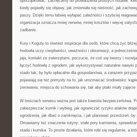
uporządkować. Zachęcamy do prowadzenia prostych notatek: kied
kiedy pojawiły się objawy, jak zmieniała się nieśność, jak zachow
paszy. Dzięki temu łatwiej wyłapać zależności i szybciej reagowa
organizacja oznacza mniej nerwów, mniej kosztów i więcej satysfak
zadbanie.
Kury i Koguty to również inspiracje dla osób, które chcą żyć bliż
hodowla uczy cierpliwości, uważności i obserwacji, a jednocześnie
jaja, kontakt ze zwierzętami, poczucie, że coś się tworzy i rozwij
łączyć hodowlę z ogrodem, jak wykorzystywać naturalne nawyki p
stado tak, by było opłacalne dla gospodarstwa, a zarazem przyj
pojawiają się też pomysły na to, jak urozmaicać środowisko: kąpie
żerowania, miejsca do schowania się, tak aby ptaki miały zajęcie i
W treściach serwisu ważna jest także kwestia bezpieczeństwa. 
zabezpieczać kurnik i wybieg, jak ograniczać ryzyko ataków drapi
ogrodzenia, jak dbać o zamknięcia, i jak planować przestrzeń, by p
Omawiamy też znaczenie rutyny: stałe pory karmienia, sprawdzan
stada i kurnika. To proste działania, które robi się regularnie, a 