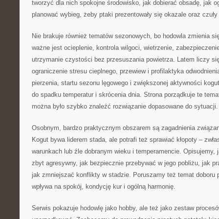
tworzyć dla nich spokojne środowisko, jak dobierać obsadę, jak og
planować wybieg, żeby ptaki prezentowały się okazale oraz czuły 
Nie brakuje również tematów sezonowych, bo hodowla zmienia się
ważne jest ocieplenie, kontrola wilgoci, wietrzenie, zabezpiecze
utrzymanie czystości bez przesuszania powietrza. Latem liczy si
ograniczenie stresu cieplnego, przewiew i profilaktyka odwodnieni
pierzenia, startu sezonu lęgowego i zwiększonej aktywności kogut
do spadku temperatur i skrócenia dnia. Strona porządkuje te tem
można było szybko znaleźć rozwiązanie dopasowane do sytuacji.
Osobnym, bardzo praktycznym obszarem są zagadnienia związa
Kogut bywa liderem stada, ale potrafi też sprawiać kłopoty – zwł
warunkach lub źle dobranym wieku i temperamencie. Opisujemy, j
zbyt agresywny, jak bezpiecznie przebywać w jego pobliżu, jak 
jak zmniejszać konflikty w stadzie. Poruszamy też temat doboru p
wpływa na spokój, kondycję kur i ogólną harmonię.
Serwis pokazuje hodowlę jako hobby, ale też jako zestaw procesów