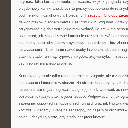
trzymasz kilka kur na podwórku, prowadzisz większą zagrodę, czy
przydomowy kurnik, znajdziesz tu porady dopasowane do realnyc
podmiejskich i działkowych. Polecamy:
Pasożyty i Choroby Zaka
dzikich ptaków. Sednem serwisu jest chów kur i kogutów w prakty
przygotować się do startu: jakie ptaki wybrać, ile sztuk ma sens
przestrzeń, jak zorganizować karmienie oraz jak ułożyć harmonog
kładziemy na to, aby hodowla była łatwa na co dzień – bez zbędnej
rozwiązaniami. Dzięki temu nawet osoby bez doświadczenia mog
stabilne stado i uniknąć typowych błędów: złej wentylacji, nieszcz
czy nieprzemyślanego żywienia.
Kury i koguty to nie tylko temat jaj, mięsa i zagrody, ale też cod
zachowania i hierarchia w stadzie. Na stronie tłumaczymy, jak dz
rozpoznać stres, jak reagować na agresję, kiedy wprowadzać nowe
bezpiecznie łączyć ptaki w jeden zespół. Podpowiadamy, jak ogran
zapewniać odpowiednią liczbę grzęd i gniazd, oraz jak tworzyć war
komfort. Zwracamy uwagę na szczegóły, bo często to drobiazgi – ś
hałas – decydują o tym, czy stado jest produktywne.