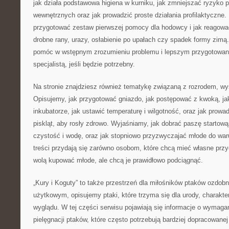
jak działa podstawowa higiena w kurniku, jak zmniejszać ryzyko
wewnętrznych oraz jak prowadzić proste działania profilaktyczne
przygotować zestaw pierwszej pomocy dla hodowcy i jak reagowa
drobne rany, urazy, osłabienie po upałach czy spadek formy zimą.
pomóc w wstępnym zrozumieniu problemu i lepszym przygotowan
specjalistą, jeśli będzie potrzebny.
Na stronie znajdziesz również tematykę związaną z rozrodem, 
Opisujemy, jak przygotować gniazdo, jak postępować z kwoką, ja
inkubatorze, jak ustawić temperaturę i wilgotność, oraz jak prowa
piskląt, aby rosły zdrowo. Wyjaśniamy, jak dobrać paszę startową,
czystość i wodę, oraz jak stopniowo przyzwyczajać młode do wa
treści przydają się zarówno osobom, które chcą mieć własne przyc
wolą kupować młode, ale chcą je prawidłowo podciągnąć.
„Kury i Koguty” to także przestrzeń dla miłośników ptaków ozdo
użytkowym, opisujemy ptaki, które trzyma się dla urody, charakte
wyglądu. W tej części serwisu pojawiają się informacje o wymaga
pielęgnacji ptaków, które często potrzebują bardziej dopracowane