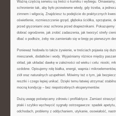
Ważną częścią serwisu są treści o kurniku i wybiegu. Omawiamy,
schronienie tak, aby było przewiewne wtedy, gdy trzeba, a jednoc
zimnem i wilgocią. Znajdziesz tu podejście do praktycznych kwesti
oświetlenie, rozmieszczenie grzęd, głęboka ściółka, sprzątanie, 
przed gryzoniami oraz ochrona przed drapieżnikami. Pokazujemy t
dobrać ogrodzenie, jak zrobić zadaszenia, jak tworzyć strefy cienia
dbać o podłoże, żeby nie zamieniało się w breję po pierwszym de
Ponieważ hodowla to także żywienie, w treściach pojawia się duż
mieszanek, dodatków i wody. Wyjaśniamy różnice między paszam
skład, jak układać dawkę w zależności od wieku i celu: nioski, mło
ozdobne. Opisujemy rolę białka, energii, wapnia i mikroelementów,
ziół oraz naturalnych uzupełnień. Mówimy też o tym, jak bezpie
resztki i czego lepiej unikać. Dzięki temu łatwiej utrzymać stabiln
mocną kondycję – bez niepotrzebnych eksperymentów.
Dużą uwagę poświęcamy zdrowiu i profilaktyce. Zamiast straszy
ptaki i szybko wychwycić sygnały ostrzegawcze: spadek apetytu,
odchodach, problemy z oddychaniem, utykanie, osowiałość, nast