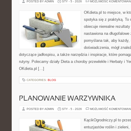
POSTED BY ADMIN
STY - 5 - 2026
MOŻLIWOŚĆ KOMENTOWAN
OKdieta.pl to miejsce, w 
spotyka się z praktyką. To n
obiecuje nierealne rezultaty
nastawiona na długofalowe 
pomyślana tak, aby każdy, 
doświadczenia, mógł znale
dotyczące jadłospisu, a także narzędzia i inspiracje, które pomaga
rutyny. Polecamy działy Dieta a choroby przewlekłe i Herbaty i 
OKdieta.pl […]
CATEGORIES:
BLOG
PLANOWANIE WARZYWNIKA
POSTED BY ADMIN
STY - 5 - 2026
MOŻLIWOŚĆ KOMENTOWAN
KącikOgrodniczy.pl to prze
entuzjastów roślin i zieleni