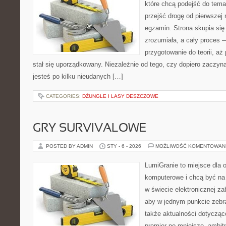
które chcą podejść do tema
przejść drogę od pierwszej 
egzamin. Strona skupia się
zrozumiała, a cały proces 
przygotowanie do teorii, a
stał się uporządkowany. Niezależnie od tego, czy dopiero zaczyn
jesteś po kilku nieudanych […]
CATEGORIES:
DŻUNGLE I LASY DESZCZOWE
GRY SURVIVALOWE
POSTED BY ADMIN
STY - 6 - 2026
MOŻLIWOŚĆ KOMENTOWAN
LumiGranie to miejsce dla o
komputerowe i chcą być na 
w świecie elektronicznej za
aby w jednym punkcie zebra
także aktualności dotyczące
premier po mniejsze, ambitne