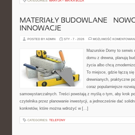
CATEGORIES:
MARYJA – MATKA BOŻA
MATERIAŁY BUDOWLANE – NOWOŚ
INNOWACJE
POSTED BY ADMIN
STY - 7 - 2026
MOŻLIWOŚĆ KOMENTOWAN
Mazurskie Domy to serwis d
domu z drewna, planują bu
życia albo chcą zmodernizo
To miejsce, gdzie łączą się
drewnianych, praktyczne p
coraz popularniejsze rozwi
samowystarczalnych. Treści powstają z myślą o tym, aby krok p
czytelnika przez planowanie inwestycji, a jednocześnie dać solidn
konkretów, które można wdrożyć w […]
CATEGORIES:
TELEFONY