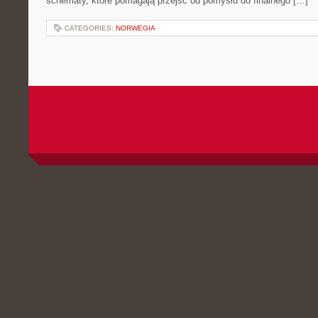
schematy, które pomagają przejść od pomysłu do finalnego […]
CATEGORIES:
NORWEGIA