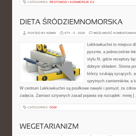
CATEGORIES:
RESTOMOD I KONWERSJE EV
DIETA ŚRÓDZIEMNOMORSKA
POSTED BY ADMIN
STY - 5 - 2026
MOŻLIWOŚĆ KOMENTOWAN
Lekkowkuchni to miejsce dl
pysznie, a jednocześnie lek
stylu fit, gdzie receptury ł
dobrym składem. Strona pow
którzy szukają sycących, al
sprytnych zamienników, a ta
W centrum Lekkowkuchni są posiłkowe nawyki i pomysł, że zdro
zadęcia. Zamiast sztywnych zasad pojawia się rozsądek: mniej [
CATEGORIES:
DOM
WEGETARIANIZM