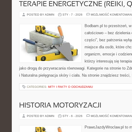
TERAPIE ENERGETYCZNE (REIKI, Q
POSTED BY ADMIN
STY - 7 - 2026
MOŻLIWOŚĆ KOMENTOWAN
Bodbam.pl to przestrzeń, w 
całościowo – bez dzielenia 
części”, bez patrzenia wyłą
miejsce dla osób, które chc
organizm, emocje i codzienn
którzy interesują się terap
jako drogą do przywracania równowagi. Kategorie na stronie to Zd
i Naturalna pielęgnacja skóry i ciała. Na stronie znajdziesz treści,
CATEGORIES:
MITY I FAKTY O ODCHUDZANIU
HISTORIA MOTORYZACJI
POSTED BY ADMIN
STY - 6 - 2026
MOŻLIWOŚĆ KOMENTOWAN
PrawoJazdyWroclaw.pl to m