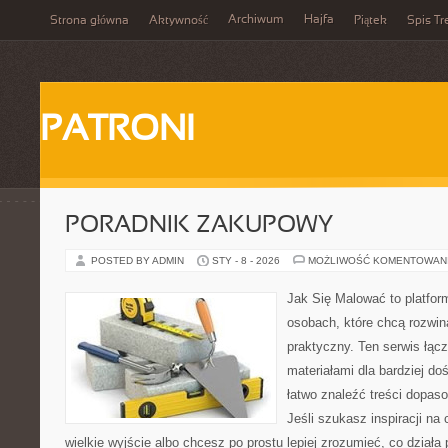
Archiwum
Hajfa
Strona główna
Aktywność
Piątek
Spis Tr
PATRONI
PORADNIK ZAKUPOWY
POSTED BY ADMIN
STY - 8 - 2026
MOŻLIWOŚĆ KOMENTOWAN
Jak Się Malować to platfor
osobach, które chcą rozwi
praktyczny. Ten serwis łąc
materiałami dla bardziej d
łatwo znaleźć treści dopas
Jeśli szukasz inspiracji na
wielkie wyjście albo chcesz po prostu lepiej zrozumieć, co działa 