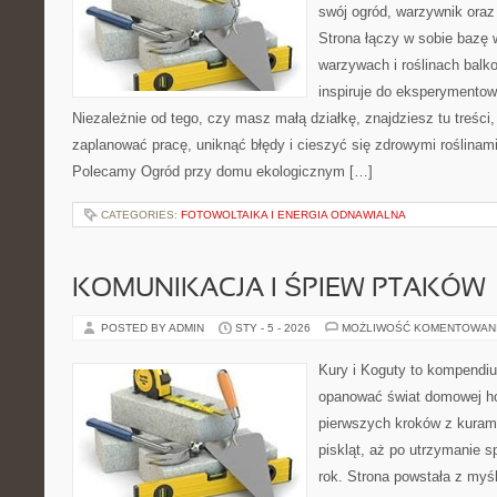
swój ogród, warzywnik ora
Strona łączy w sobie bazę 
warzywach i roślinach balk
inspiruje do eksperymentow
Niezależnie od tego, czy masz małą działkę, znajdziesz tu treści
zaplanować pracę, uniknąć błędy i cieszyć się zdrowymi roślinam
Polecamy Ogród przy domu ekologicznym […]
CATEGORIES:
FOTOWOLTAIKA I ENERGIA ODNAWIALNA
KOMUNIKACJA I ŚPIEW PTAKÓW
POSTED BY ADMIN
STY - 5 - 2026
MOŻLIWOŚĆ KOMENTOWAN
Kury i Koguty to kompendiu
opanować świat domowej ho
pierwszych kroków z kuram
piskląt, aż po utrzymanie 
rok. Strona powstała z myśl