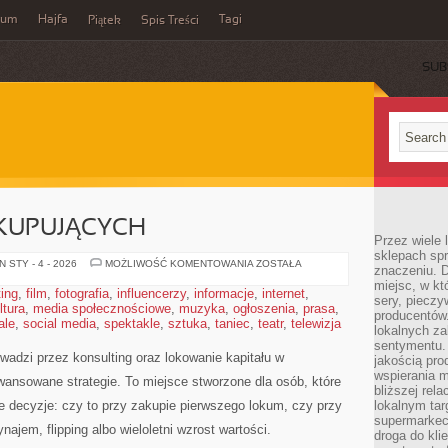
wum
Hajfa
Tagi
Piątek
Spis Treści
SUB
 KUPUJĄCYCH
Przez wiele
sklepach spra
PORADNIKI
 STY - 4 - 2026
MOŻLIWOŚĆ KOMENTOWANIA
ZOSTAŁA
znaczeniu. D
DLA
miejsc, w k
KUPUJĄCYCH
ting
,
film
,
fotografia
,
influencerzy
,
informacje
,
internet
,
sery, pieczy
ltura
,
media społecznościowe
,
muzyka
,
ogłoszenia
,
prasa
,
producentów
ale
,
social media
,
spektakle
,
sztuka
,
taniec
,
teatr
,
telewizja
lokalnych z
sentymentu.
owadzi przez konsulting oraz lokowanie kapitału w
jakością pro
wspierania 
ansowane strategie. To miejsce stworzone dla osób, które
bliższej rela
 decyzje: czy to przy zakupie pierwszego lokum, czy przy
lokalnym tar
supermarkeci
najem, flipping albo wieloletni wzrost wartości.
droga do kli