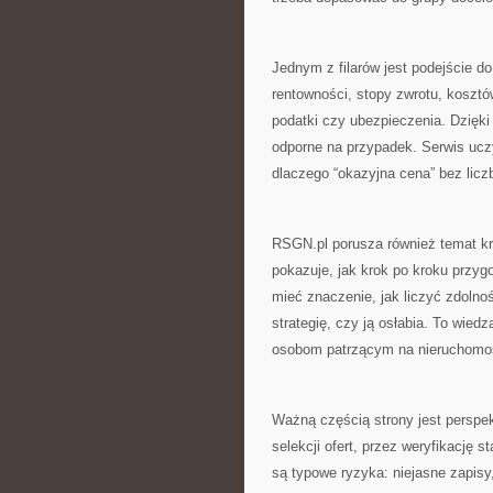
Jednym z filarów jest podejście d
rentowności, stopy zwrotu, kosztó
podatki czy ubezpieczenia. Dzięki
odporne na przypadek. Serwis uczy
dlaczego “okazyjna cena” bez licz
RSGN.pl porusza również temat k
pokazuje, jak krok po kroku przy
mieć znaczenie, jak liczyć zdolno
strategię, czy ją osłabia. To wiedz
osobom patrzącym na nieruchomoś
Ważną częścią strony jest persp
selekcji ofert, przez weryfikację 
są typowe ryzyka: niejasne zapisy