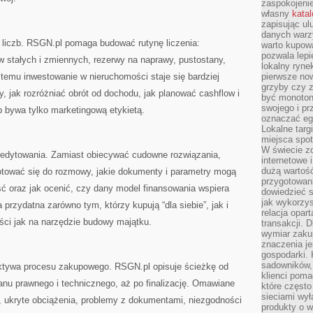
zaspokojeni
własny
kata
zapisując ul
danych warz
o liczb. RSGN.pl pomaga budować rutynę liczenia:
warto kupowa
pozwala lepi
w stałych i zmiennych, rezerwy na naprawy, pustostany,
lokalny ryn
 temu inwestowanie w nieruchomości staje się bardziej
pierwsze now
grzyby czy z
, jak rozróżniać obrót od dochodu, jak planować cashflow i
być monoton
swojego i pr
b bywa tylko marketingową etykietą.
oznaczać egz
Lokalne targ
miejsca spo
W świecie z
redytowania. Zamiast obiecywać cudowne rozwiązania,
internetowe 
dużą wartoś
gotować się do rozmowy, jakie dokumenty i parametry mogą
przygotowani
ść oraz jak ocenić, czy dany model finansowania wspiera
dowiedzieć 
jak wykorzys
a przydatna zarówno tym, którzy kupują “dla siebie”, jak i
relacja opar
ci jak na narzędzie budowy majątku.
transakcji. D
wymiar zakup
znaczenia je
gospodarki. 
sadowników,
ektywa procesu zakupowego. RSGN.pl opisuje ścieżkę od
klienci poma
stanu prawnego i technicznego, aż po finalizację. Omawiane
które często
sieciami wy
, ukryte obciążenia, problemy z dokumentami, niezgodności
produkty o w