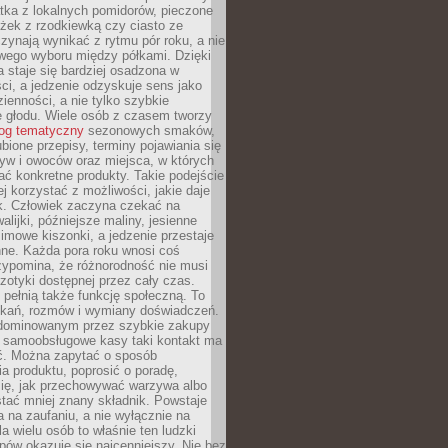
tka z lokalnych pomidorów, pieczone
ożek z rzodkiewką czy ciasto ze
zynają wynikać z rytmu pór roku, a nie
wego wyboru między półkami. Dzięki
 staje się bardziej osadzona w
ci, a jedzenie odzyskuje sens jako
ienności, a nie tylko szybkie
e głodu. Wiele osób z czasem tworzy
log tematyczny
sezonowych smaków,
ubione przepisy, terminy pojawiania się
yw i owoców oraz miejsca, w których
ć konkretne produkty. Takie podejście
ej korzystać z możliwości, jakie daje
ek. Człowiek zaczyna czekać na
alijki, późniejsze maliny, jesienne
imowe kiszonki, a jedzenie przestaje
ne. Każda pora roku wnosi coś
zypomina, że różnorodność nie musi
otyki dostępnej przez cały czas.
i pełnią także funkcję społeczną. To
tkań, rozmów i wymiany doświadczeń.
dominowanym przez szybkie zakupy
i samoobsługowe kasy taki kontakt ma
ć. Można zapytać o sposób
a produktu, poprosić o poradę,
się, jak przechowywać warzywa albo
tać mniej znany składnik. Powstaje
ta na zaufaniu, a nie wyłącznie na
la wielu osób to właśnie ten ludzki
ów okazuje się najcenniejszy. Nie bez