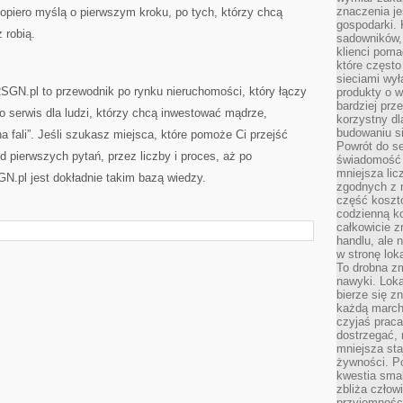
znaczenia je
dopiero myślą o pierwszym kroku, po tych, którzy chcą
gospodarki. 
 robią.
sadowników,
klienci poma
które często
sieciami wy
GN.pl to przewodnik po rynku nieruchomości, który łączy
produkty o w
bardziej prz
o serwis dla ludzi, którzy chcą inwestować mądrze,
korzystny dl
budowaniu si
na fali”. Jeśli szukasz miejsca, które pomoże Ci przejść
Powrót do s
d pierwszych pytań, przez liczby i proces, aż po
świadomość e
mniejsza li
GN.pl jest dokładnie takim bazą wiedzy.
zgodnych z 
część koszt
codzienną k
całkowicie 
handlu, ale
w stronę lo
To drobna z
nawyki. Loka
bierze się 
każdą march
czyjaś prac
dostrzegać, 
mniejsza sta
żywności. Po
kwestia smak
zbliża człow
przyjemnośc