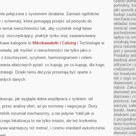
często potra
pomidory, ki
jaki sposób
ie połączona z systemem działania. Zamiast ogólników
buduje zaufa
mechaniczną
sty i schematy, które pomagają przejść od pomysłu do
wkładać tow
zwracać uwa
je temat nieruchomości tak, aby czytelnik mógł łatwo
pochodzenie
acji: oszczędzający, praktyk rynku oraz zaawansowany
wpływ na sma
smakują ina
ekawe kategorie to
Mikrokawalerki i Coliving
i Technologie w
poza natura
iada, jak myśleć o nieruchomości nie tylko jako o
jest z pomid
Produkty je
cie z kosztorysem, ryzykiem, harmonogramem i celem.
bardziej aro
odżywcze i p
wania właściwych pytań: co kupuję, po co kupuję, dla kogo,
codziennym 
strategii. Dzięki temu decyzje przestają być oparte o
też kreatywn
rok z tego s
ardych danych.
dopasować ja
natura. Zaku
planować pos
dojrzewa i c
kazuje, jak wygląda dobra współpraca z rynkiem: od
prostsze, ba
warzyw, sała
, przez analizę ofert, aż po rozmowy i negocjacje. Duży
buraki, twar
telnik rozumiał mechanizmy, a nie jedynie “robił jak w
śliwkami zac
z przypadko
zego lokalizacja to nie tylko miasto, ale też konkretna
temu kuchnia
 bywa ważniejszy niż metraż, i czemu standard wykończenia
rzeczywistoś
element codz
wej.