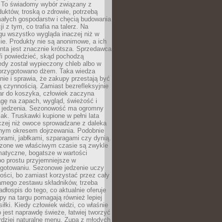
 To świadomy wybór związany z
duktów, troską o zdrowie, potrzebą
małych gospodarstw i chęcią budowania
cji z tym, co trafia na talerz. Na
gu wszystko wygląda inaczej niż w
e. Produkty nie są anonimowe, a ich
enta jest znacznie krótsza. Sprzedawca
fi powiedzieć, skąd pochodzą
edy został wypieczony chleb albo w
 przygotowano dżem. Taka wiedza
nie i sprawia, że zakupy przestają być
 czynnością. Zamiast bezrefleksyjnie
ar do koszyka, człowiek zaczyna
gę na zapach, wygląd, świeżość i
 jedzenia. Sezonowość ma ogromny
k. Truskawki kupione w pełni lata
czej niż owoce sprowadzane z daleka
lnym okresem dojrzewania. Podobnie
orami, jabłkami, szparagami czy dynią.
dzone we właściwym czasie są zwykle
matyczne, bogatsze w wartości
o prostu przyjemniejsze w
gotowaniu. Sezonowe jedzenie uczy
ości, bo zamiast korzystać przez cały
amego zestawu składników, trzeba
dłospis do tego, co aktualnie oferuje
py na targu pomagają również lepiej
iłki. Kiedy człowiek widzi, co właśnie
o jest naprawdę świeże, łatwiej tworzyć
rdziej naturalne menu. Zupa z młodych