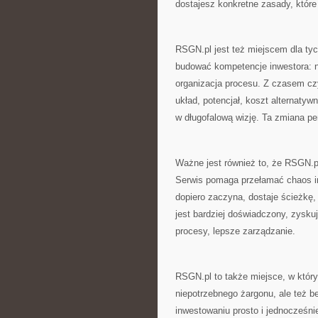
dostajesz konkretne zasady, które
RSGN.pl jest też miejscem dla tych
budować kompetencje inwestora: ne
organizacja procesu. Z czasem czyt
układ, potencjał, koszt alternatyw
w długofalową wizję. Ta zmiana per
Ważne jest również to, że RSGN.pl
Serwis pomaga przełamać chaos inf
dopiero zaczyna, dostaje ścieżkę,
jest bardziej doświadczony, zyskuj
procesy, lepsze zarządzanie.
RSGN.pl to także miejsce, w któ
niepotrzebnego żargonu, ale też b
inwestowaniu prosto i jednocześnie