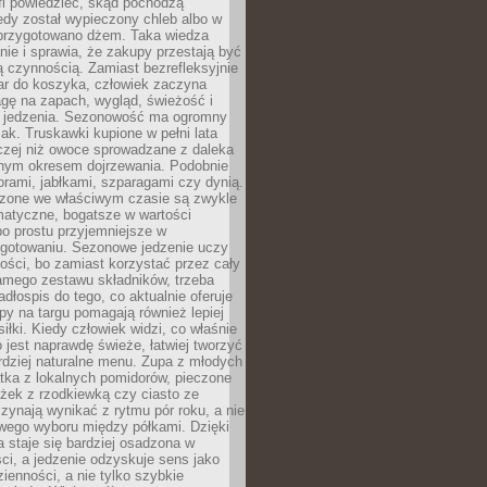
fi powiedzieć, skąd pochodzą
edy został wypieczony chleb albo w
 przygotowano dżem. Taka wiedza
nie i sprawia, że zakupy przestają być
 czynnością. Zamiast bezrefleksyjnie
ar do koszyka, człowiek zaczyna
gę na zapach, wygląd, świeżość i
 jedzenia. Sezonowość ma ogromny
k. Truskawki kupione w pełni lata
czej niż owoce sprowadzane z daleka
lnym okresem dojrzewania. Podobnie
orami, jabłkami, szparagami czy dynią.
dzone we właściwym czasie są zwykle
matyczne, bogatsze w wartości
o prostu przyjemniejsze w
gotowaniu. Sezonowe jedzenie uczy
ości, bo zamiast korzystać przez cały
amego zestawu składników, trzeba
dłospis do tego, co aktualnie oferuje
py na targu pomagają również lepiej
iłki. Kiedy człowiek widzi, co właśnie
o jest naprawdę świeże, łatwiej tworzyć
rdziej naturalne menu. Zupa z młodych
tka z lokalnych pomidorów, pieczone
ożek z rzodkiewką czy ciasto ze
zynają wynikać z rytmu pór roku, a nie
wego wyboru między półkami. Dzięki
 staje się bardziej osadzona w
ci, a jedzenie odzyskuje sens jako
ienności, a nie tylko szybkie