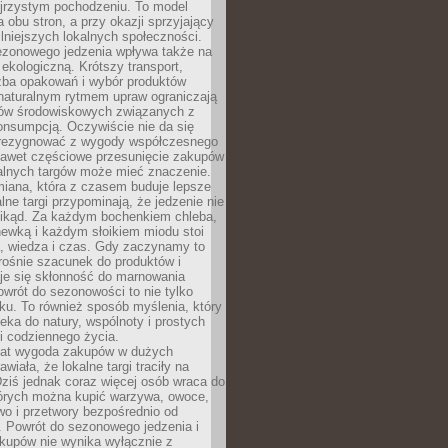
ejrzystym pochodzeniu. To model
a obu stron, a przy okazji sprzyjający
lniejszych lokalnych społeczności.
ezonowego jedzenia wpływa także na
kologiczną. Krótszy transport,
czba opakowań i wybór produktów
naturalnym rytmem upraw ograniczają
ów środowiskowych związanych z
onsumpcją. Oczywiście nie da się
zrezygnować z wygody współczesnego
 nawet częściowe przesunięcie zakupów
kalnych targów może mieć znaczenie.
miana, która z czasem buduje lepsze
lne targi przypominają, że jedzenie nie
znikąd. Za każdym bochenkiem chleba,
ewką i każdym słoikiem miodu stoi
a, wiedza i czas. Gdy zaczynamy to
rośnie szacunek do produktów i
je się skłonność do marnowania
wrót do sezonowości to nie tylko
u. To również sposób myślenia, który
ieka do natury, wspólnoty i prostych
i codziennego życia.
 lat wygoda zakupów w dużych
wiała, że lokalne targi traciły na
ziś jednak coraz więcej osób wraca do
tórych można kupić warzywa, owoce,
wo i przetwory bezpośrednio od
. Powrót do sezonowego jedzenia i
akupów nie wynika wyłącznie z