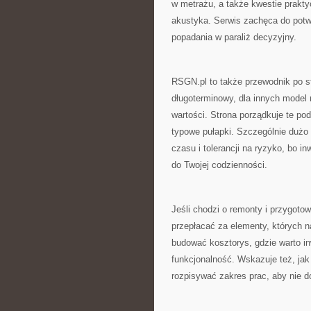
w metrażu, a także kwestie praktycz
akustyka. Serwis zachęca do potwi
popadania w paraliż decyzyjny.
RSGN.pl to także przewodnik po st
długoterminowy, dla innych model ro
wartości. Strona porządkuje te pod
typowe pułapki. Szczególnie dużo 
czasu i tolerancji na ryzyko, bo in
do Twojej codzienności.
Jeśli chodzi o remonty i przygot
przepłacać za elementy, których n
budować kosztorys, gdzie warto in
funkcjonalność. Wskazuje też, jak
rozpisywać zakres prac, aby nie 