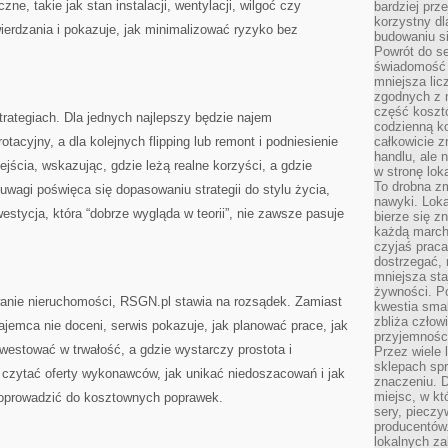
ne, takie jak stan instalacji, wentylacji, wilgoć czy
bardziej prz
korzystny dl
erdzania i pokazuje, jak minimalizować ryzyko bez
budowaniu si
Powrót do s
świadomość e
mniejsza li
zgodnych z 
część koszt
rategiach. Dla jednych najlepszy będzie najem
codzienną k
tacyjny, a dla kolejnych flipping lub remont i podniesienie
całkowicie 
handlu, ale
ejścia, wskazując, gdzie leżą realne korzyści, a gdzie
w stronę lo
To drobna z
uwagi poświęca się dopasowaniu strategii do stylu życia,
nawyki. Loka
westycja, która “dobrze wygląda w teorii”, nie zawsze pasuje
bierze się 
każdą march
czyjaś prac
dostrzegać, 
mniejsza sta
żywności. Po
owanie nieruchomości, RSGN.pl stawia na rozsądek. Zamiast
kwestia smak
zbliża człow
ajemca nie doceni, serwis pokazuje, jak planować prace, jak
przyjemnośc
westować w trwałość, a gdzie wystarczy prostota i
Przez wiele
sklepach spra
 czytać oferty wykonawców, jak unikać niedoszacowań i jak
znaczeniu. D
miejsc, w k
doprowadzić do kosztownych poprawek.
sery, pieczy
producentów
lokalnych z