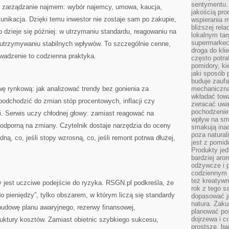
sentymentu.
 zarządzanie najmem: wybór najemcy, umowa, kaucja,
jakością pro
munikacja. Dzięki temu inwestor nie zostaje sam po zakupie,
wspierania 
bliższej rela
o dzieje się później: w utrzymaniu standardu, reagowaniu na
lokalnym tar
supermarkeci
 utrzymywaniu stabilnych wpływów. To szczególnie cenne,
droga do kli
owadzenie to codzienna praktyka.
często potra
pomidory, ki
jaki sposób
buduje zaufa
ę rynkową: jak analizować trendy bez gonienia za
mechaniczną
wkładać tow
 podchodzić do zmian stóp procentowych, inflacji czy
zwracać uwa
pochodzenie
i. Serwis uczy chłodnej głowy: zamiast reagować na
wpływ na sma
ę odporną na zmiany. Czytelnik dostaje narzędzia do oceny
smakują ina
poza natura
ną, co, jeśli stopy wzrosną, co, jeśli remont potrwa dłużej,
jest z pomid
Produkty je
bardziej aro
odżywcze i p
codziennym 
też kreatywn
ny jest uczciwe podejście do ryzyka. RSGN.pl podkreśla, że
rok z tego s
 pieniędzy”, tylko obszarem, w którym liczą się standardy
dopasować ja
natura. Zaku
 budowę planu awaryjnego, rezerwy finansowej,
planować pos
dojrzewa i c
truktury kosztów. Zamiast obietnic szybkiego sukcesu,
prostsze, ba