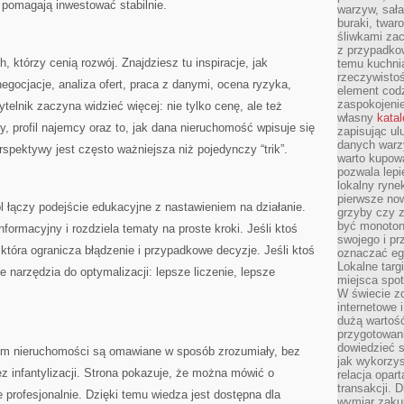
 pomagają inwestować stabilnie.
warzyw, sała
buraki, twar
śliwkami zac
z przypadko
, którzy cenią rozwój. Znajdziesz tu inspiracje, jak
temu kuchnia
rzeczywistoś
gocjacje, analiza ofert, praca z danymi, ocena ryzyka,
element codz
zaspokojeni
elnik zaczyna widzieć więcej: nie tylko cenę, ale też
własny
kata
ny, profil najemcy oraz to, jak dana nieruchomość wpisuje się
zapisując ul
danych warz
spektywy jest często ważniejsza niż pojedynczy “trik”.
warto kupowa
pozwala lepi
lokalny ryn
pierwsze now
 łączy podejście edukacyjne z nastawieniem na działanie.
grzyby czy z
być monoton
ormacyjny i rozdziela tematy na proste kroki. Jeśli ktoś
swojego i pr
 która ogranicza błądzenie i przypadkowe decyzje. Jeśli ktoś
oznaczać egz
Lokalne targ
e narzędzia do optymalizacji: lepsze liczenie, lepsze
miejsca spo
W świecie z
internetowe 
dużą wartoś
przygotowani
dowiedzieć 
rym nieruchomości są omawiane w sposób zrozumiały, bez
jak wykorzys
ez infantylizacji. Strona pokazuje, że można mówić o
relacja opar
transakcji. D
 profesjonalnie. Dzięki temu wiedza jest dostępna dla
wymiar zakup