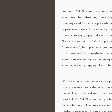
Sednem RSGN.pl jest doświadczen
znajdziesz tu instrukcje, checkli
finalnego efektu. Strona porządku
dopasować treści do własnej sytu
gracz szukający optymalizacji. Ci
Nieruchomościach. RSGN.pl podpow
“mieszkaniu”, lecz jako o projek
Kluczowa jest tu umiejętność zada
z jakim możliwością oraz w jakiej 
emocje, a zaczynają wynikać z tw
W obszarze prowadzenia serwis po
przygotowania i określenia potrzeb
nacisk kładziony jest na to, by czy
poradniku”. RSGN.pl tłumaczy, dlac
ulica, dlaczego układ mieszkania
trzeba dopasować do grupy docelo