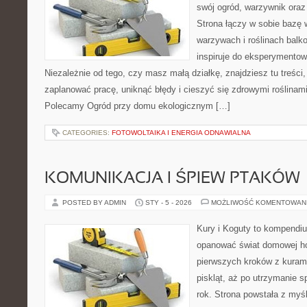
swój ogród, warzywnik ora
Strona łączy w sobie bazę 
warzywach i roślinach balk
inspiruje do eksperymentow
Niezależnie od tego, czy masz małą działkę, znajdziesz tu treści
zaplanować pracę, uniknąć błędy i cieszyć się zdrowymi roślinam
Polecamy Ogród przy domu ekologicznym […]
CATEGORIES:
FOTOWOLTAIKA I ENERGIA ODNAWIALNA
KOMUNIKACJA I ŚPIEW PTAKÓW
POSTED BY ADMIN
STY - 5 - 2026
MOŻLIWOŚĆ KOMENTOWAN
Kury i Koguty to kompendiu
opanować świat domowej ho
pierwszych kroków z kuram
piskląt, aż po utrzymanie 
rok. Strona powstała z myśl