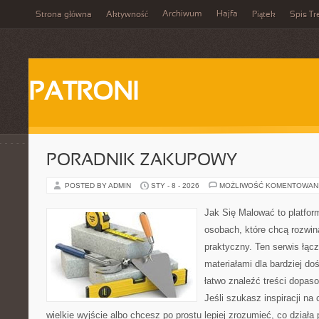
Archiwum
Hajfa
Strona główna
Aktywność
Piątek
Spis Tr
PATRONI
PORADNIK ZAKUPOWY
POSTED BY ADMIN
STY - 8 - 2026
MOŻLIWOŚĆ KOMENTOWAN
Jak Się Malować to platfor
osobach, które chcą rozwi
praktyczny. Ten serwis łąc
materiałami dla bardziej d
łatwo znaleźć treści dopas
Jeśli szukasz inspiracji na
wielkie wyjście albo chcesz po prostu lepiej zrozumieć, co działa 