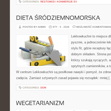
CATEGORIES:
RESTOMOD I KONWERSJE EV
DIETA ŚRÓDZIEMNOMORSKA
POSTED BY ADMIN
STY - 5 - 2026
MOŻLIWOŚĆ KOMENTOWAN
Lekkowkuchni to miejsce dl
pysznie, a jednocześnie lek
stylu fit, gdzie receptury ł
dobrym składem. Strona pow
którzy szukają sycących, al
sprytnych zamienników, a ta
W centrum Lekkowkuchni są posiłkowe nawyki i pomysł, że zdro
zadęcia. Zamiast sztywnych zasad pojawia się rozsądek: mniej [
CATEGORIES:
DOM
WEGETARIANIZM