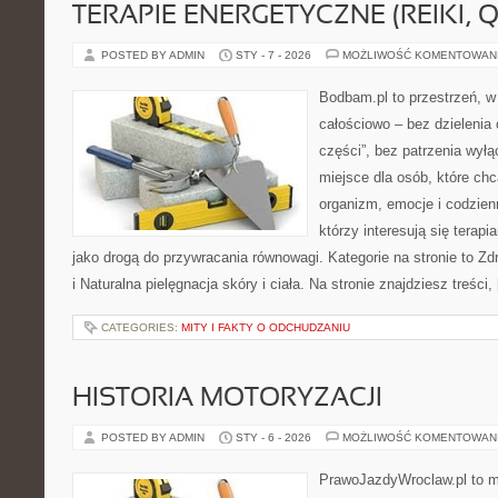
TERAPIE ENERGETYCZNE (REIKI, Q
POSTED BY ADMIN
STY - 7 - 2026
MOŻLIWOŚĆ KOMENTOWAN
Bodbam.pl to przestrzeń, w 
całościowo – bez dzielenia 
części”, bez patrzenia wyłą
miejsce dla osób, które chc
organizm, emocje i codzienn
którzy interesują się terap
jako drogą do przywracania równowagi. Kategorie na stronie to Zd
i Naturalna pielęgnacja skóry i ciała. Na stronie znajdziesz treści,
CATEGORIES:
MITY I FAKTY O ODCHUDZANIU
HISTORIA MOTORYZACJI
POSTED BY ADMIN
STY - 6 - 2026
MOŻLIWOŚĆ KOMENTOWAN
PrawoJazdyWroclaw.pl to m