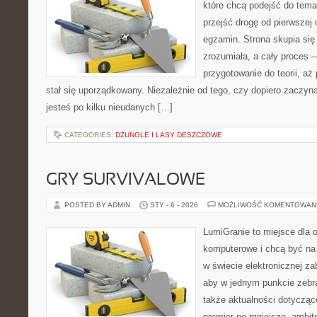
które chcą podejść do tema
przejść drogę od pierwszej 
egzamin. Strona skupia się
zrozumiała, a cały proces 
przygotowanie do teorii, a
stał się uporządkowany. Niezależnie od tego, czy dopiero zaczyn
jesteś po kilku nieudanych […]
CATEGORIES:
DŻUNGLE I LASY DESZCZOWE
GRY SURVIVALOWE
POSTED BY ADMIN
STY - 6 - 2026
MOŻLIWOŚĆ KOMENTOWAN
LumiGranie to miejsce dla o
komputerowe i chcą być na 
w świecie elektronicznej za
aby w jednym punkcie zebra
także aktualności dotyczące
premier po mniejsze, ambitne