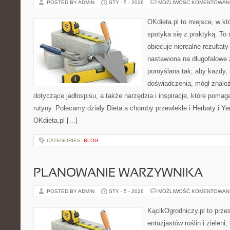
POSTED BY ADMIN
STY - 5 - 2026
MOŻLIWOŚĆ KOMENTOWAN
OKdieta.pl to miejsce, w 
spotyka się z praktyką. To n
obiecuje nierealne rezultaty
nastawiona na długofalowe 
pomyślana tak, aby każdy, 
doświadczenia, mógł znale
dotyczące jadłospisu, a także narzędzia i inspiracje, które pomaga
rutyny. Polecamy działy Dieta a choroby przewlekłe i Herbaty i 
OKdieta.pl […]
CATEGORIES:
BLOG
PLANOWANIE WARZYWNIKA
POSTED BY ADMIN
STY - 5 - 2026
MOŻLIWOŚĆ KOMENTOWAN
KącikOgrodniczy.pl to prze
entuzjastów roślin i zieleni