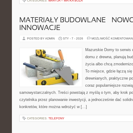
CATEGORIES:
MARYJA – MATKA BOŻA
MATERIAŁY BUDOWLANE – NOWOŚ
INNOWACJE
POSTED BY ADMIN
STY - 7 - 2026
MOŻLIWOŚĆ KOMENTOWAN
Mazurskie Domy to serwis d
domu z drewna, planują bu
życia albo chcą zmodernizo
To miejsce, gdzie łączą się
drewnianych, praktyczne p
coraz popularniejsze rozwi
samowystarczalnych. Treści powstają z myślą o tym, aby krok p
czytelnika przez planowanie inwestycji, a jednocześnie dać solidn
konkretów, które można wdrożyć w […]
CATEGORIES:
TELEFONY