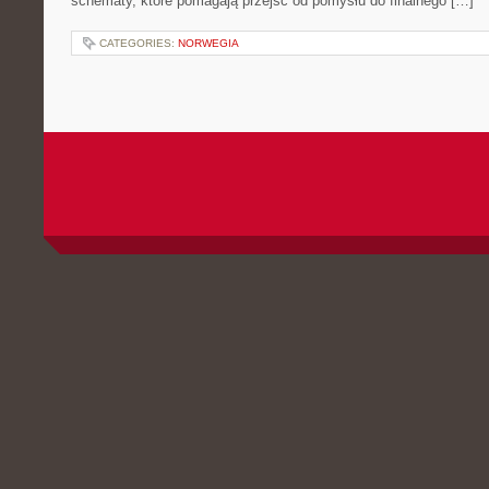
schematy, które pomagają przejść od pomysłu do finalnego […]
CATEGORIES:
NORWEGIA