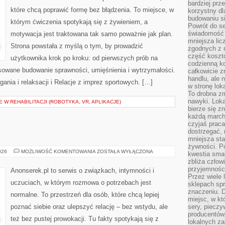
SPORT
bardziej prz
które chcą poprawić formę bez błądzenia. To miejsce, w
korzystny dl
budowaniu si
którym ćwiczenia spotykają się z żywieniem, a
Powrót do s
świadomość e
motywacja jest traktowana tak samo poważnie jak plan.
mniejsza li
Strona powstała z myślą o tym, by prowadzić
zgodnych z 
część koszt
użytkownika krok po kroku: od pierwszych prób na
codzienną k
sowane budowanie sprawności, umięśnienia i wytrzymałości.
całkowicie 
handlu, ale
gania i relaksacji i Relacje z imprez sportowych. […]
w stronę lo
To drobna z
nawyki. Loka
W REHABILITACJI (ROBOTYKA, VR, APLIKACJE)
bierze się 
każdą march
czyjaś prac
dostrzegać, 
mniejsza sta
żywności. Po
RANDKI
026
MOŻLIWOŚĆ KOMENTOWANIA
ZOSTAŁA WYŁĄCZONA
kwestia smak
zbliża człow
przyjemnośc
Anonserek.pl to serwis o związkach, intymności i
Przez wiele
uczuciach, w którym rozmowa o potrzebach jest
sklepach spra
znaczeniu. D
normalne. To przestrzeń dla osób, które chcą lepiej
miejsc, w k
poznać siebie oraz ulepszyć relację – bez wstydu, ale
sery, pieczy
producentów
też bez pustej prowokacji. Tu fakty spotykają się z
lokalnych z