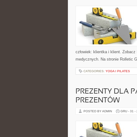
człowiek: klientka i klient. Zobac
medycznych. Na stronie Rolletic G
CATEGORIES:
YOGA I PILATES
PREZENTY DLA PA
PREZENTÓW
POSTED BY ADMIN
GRU - 31 -