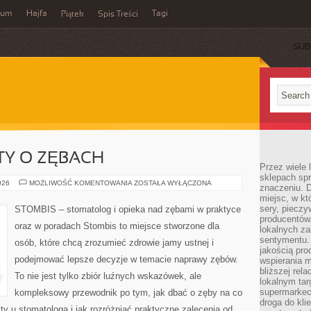
wum
Hajfa
Tagi
Piątek
Spis Treści
SUB
TY O ZĘBACH
Przez wiele
sklepach spra
NAJCZĘSTSZE
026
MOŻLIWOŚĆ KOMENTOWANIA
ZOSTAŁA WYŁĄCZONA
znaczeniu. D
MITY
miejsc, w k
O
ZĘBACH
sery, pieczy
STOMBIS – stomatolog i opieka nad zębami w praktyce
producentów
oraz w poradach Stombis to miejsce stworzone dla
lokalnych z
sentymentu.
osób, które chcą zrozumieć zdrowie jamy ustnej i
jakością pro
podejmować lepsze decyzje w temacie naprawy zębów.
wspierania 
bliższej rela
To nie jest tylko zbiór luźnych wskazówek, ale
lokalnym tar
supermarkeci
kompleksowy przewodnik po tym, jak dbać o zęby na co
droga do kli
ty u stomatologa i jak rozróżniać praktyczne zalecenia od