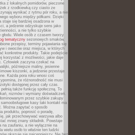
tka z lokalnych pomidorów, pieczone
ożek z rzodkiewką czy ciasto ze
zynają wynikać z rytmu pór roku, a nie
wego wyboru między półkami. Dzięki
 staje się bardziej osadzona w
ci, a jedzenie odzyskuje sens jako
ienności, a nie tylko szybkie
e głodu. Wiele osób z czasem tworzy
log tematyczny
sezonowych smaków,
ubione przepisy, terminy pojawiania się
yw i owoców oraz miejsca, w których
ć konkretne produkty. Takie podejście
ej korzystać z możliwości, jakie daje
ek. Człowiek zaczyna czekać na
alijki, późniejsze maliny, jesienne
imowe kiszonki, a jedzenie przestaje
ne. Każda pora roku wnosi coś
zypomina, że różnorodność nie musi
otyki dostępnej przez cały czas.
i pełnią także funkcję społeczną. To
tkań, rozmów i wymiany doświadczeń.
dominowanym przez szybkie zakupy
i samoobsługowe kasy taki kontakt ma
ć. Można zapytać o sposób
a produktu, poprosić o poradę,
się, jak przechowywać warzywa albo
tać mniej znany składnik. Powstaje
ta na zaufaniu, a nie wyłącznie na
la wielu osób to właśnie ten ludzki
ów okazuje się najcenniejszy. Nie bez