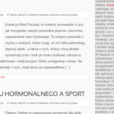
zaspokojeni
własny
kata
zapisując ul
danych warz
TRENING
026
MOŻLIWOŚĆ KOMENTOWANIA
ZOSTAŁA WYŁĄCZONA
warto kupowa
SIŁOWY
pozwala lepi
lokalny ryn
Korekcja Wad Postawy to rzetelny przewodnik o tym,
pierwsze now
jak korygować nawyki posturalne poprzez ćwiczenia,
grzyby czy z
być monoton
usprawnianie oraz fizjoterapię. To miejsce powstało z
swojego i pr
myślą o osobach, które czują, że ich tułów potrzebują
oznaczać egz
Lokalne targ
lepszej opieki, a także o tych, którzy chcą działać
miejsca spo
W świecie z
systematycznie i krok po kroku budować zdrowszą
internetowe 
ddechowe i relaksacyjne i Dieta a kręgosłup i stawy. Na
dużą wartoś
przygotowani
teriały o tym, skąd biorą się nieprawidłowe […]
dowiedzieć 
jak wykorzys
relacja opar
I 5G
transakcji. D
wymiar zakup
znaczenia je
gospodarki. 
U HORMONALNEGO A SPORT
sadowników,
klienci poma
ZDROWIE
026
MOŻLIWOŚĆ KOMENTOWANIA
ZOSTAŁA WYŁĄCZONA
które często
UKŁADU
sieciami wy
HORMONALNEGO
A
produkty o w
Fitness Station to nowoczesna przestrzeń dla osób,