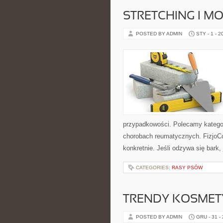
STRETCHING I M
POSTED BY ADMIN
STY - 1 - 2
przypadkowości. Polecamy kategori
chorobach reumatycznych. FizjoCo
konkretnie. Jeśli odzywa się bark, 
CATEGORIES:
RASY PSÓW
TRENDY KOSMET
POSTED BY ADMIN
GRU - 31 -