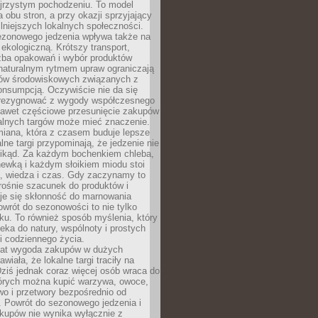
ejrzystym pochodzeniu. To model
a obu stron, a przy okazji sprzyjający
lniejszych lokalnych społeczności.
ezonowego jedzenia wpływa także na
kologiczną. Krótszy transport,
czba opakowań i wybór produktów
naturalnym rytmem upraw ograniczają
ów środowiskowych związanych z
onsumpcją. Oczywiście nie da się
zrezygnować z wygody współczesnego
 nawet częściowe przesunięcie zakupów
kalnych targów może mieć znaczenie.
miana, która z czasem buduje lepsze
lne targi przypominają, że jedzenie nie
znikąd. Za każdym bochenkiem chleba,
ewką i każdym słoikiem miodu stoi
a, wiedza i czas. Gdy zaczynamy to
rośnie szacunek do produktów i
je się skłonność do marnowania
wrót do sezonowości to nie tylko
u. To również sposób myślenia, który
ieka do natury, wspólnoty i prostych
i codziennego życia.
 lat wygoda zakupów w dużych
wiała, że lokalne targi traciły na
ziś jednak coraz więcej osób wraca do
tórych można kupić warzywa, owoce,
wo i przetwory bezpośrednio od
. Powrót do sezonowego jedzenia i
akupów nie wynika wyłącznie z