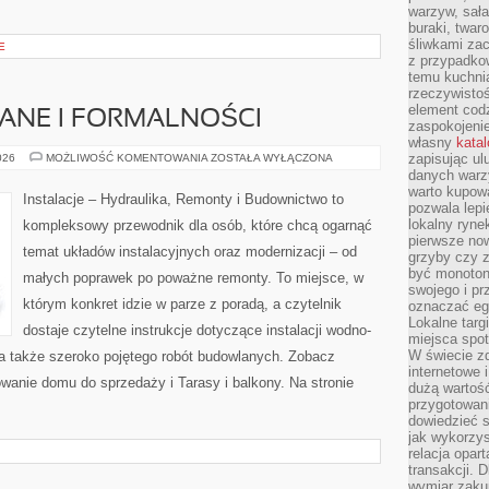
warzyw, sała
buraki, twar
śliwkami zac
E
z przypadko
temu kuchnia
rzeczywistoś
element codz
NE I FORMALNOŚCI
zaspokojeni
własny
kata
PRAWO
zapisując ul
026
MOŻLIWOŚĆ KOMENTOWANIA
ZOSTAŁA WYŁĄCZONA
BUDOWLANE
danych warz
I
warto kupowa
FORMALNOŚCI
Instalacje – Hydraulika, Remonty i Budownictwo to
pozwala lepi
lokalny ryn
kompleksowy przewodnik dla osób, które chcą ogarnąć
pierwsze now
temat układów instalacyjnych oraz modernizacji – od
grzyby czy z
być monoton
małych poprawek po poważne remonty. To miejsce, w
swojego i pr
którym konkret idzie w parze z poradą, a czytelnik
oznaczać egz
Lokalne targ
dostaje czytelne instrukcje dotyczące instalacji wodno-
miejsca spo
W świecie z
 a także szeroko pojętego robót budowlanych. Zobacz
internetowe 
owanie domu do sprzedaży i Tarasy i balkony. Na stronie
dużą wartoś
przygotowani
dowiedzieć 
jak wykorzys
relacja opar
transakcji. D
wymiar zakup