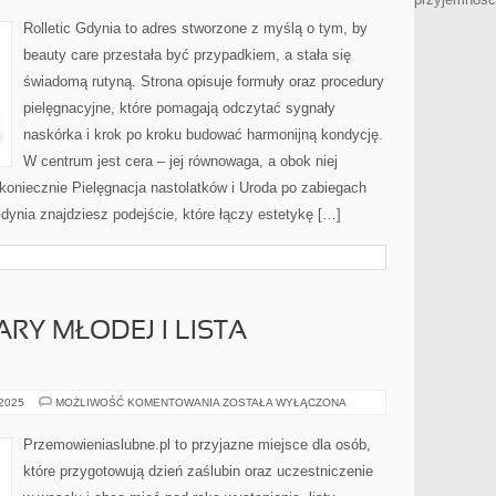
Rolletic Gdynia to adres stworzone z myślą o tym, by
beauty care przestała być przypadkiem, a stała się
świadomą rutyną. Strona opisuje formuły oraz procedury
pielęgnacyjne, które pomagają odczytać sygnały
naskórka i krok po kroku budować harmonijną kondycję.
W centrum jest cera – jej równowaga, a obok niej
z koniecznie Pielęgnacja nastolatków i Uroda po zabiegach
dynia znajdziesz podejście, które łączy estetykę […]
RY MŁODEJ I LISTA
PREZENTY
 2025
MOŻLIWOŚĆ KOMENTOWANIA
ZOSTAŁA WYŁĄCZONA
DLA
PARY
MŁODEJ
Przemowieniaslubne.pl to przyjazne miejsce dla osób,
I
LISTA
które przygotowują dzień zaślubin oraz uczestniczenie
PREZENTÓW