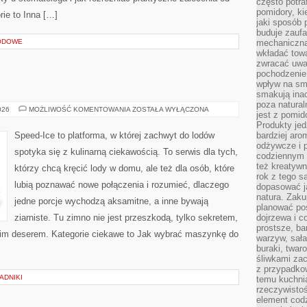
często potra
pomidory, ki
rie to Inna […]
jaki sposób
buduje zaufa
ODOWE
mechaniczną
wkładać tow
zwracać uwa
pochodzenie
wpływ na sma
smakują ina
poza natura
LODY
026
MOŻLIWOŚĆ KOMENTOWANIA
ZOSTAŁA WYŁĄCZONA
jest z pomid
I
KAWA
Produkty je
Speed-Ice to platforma, w której zachwyt do lodów
bardziej aro
odżywcze i p
spotyka się z kulinarną ciekawością. To serwis dla tych,
codziennym 
też kreatywn
którzy chcą kręcić lody w domu, ale też dla osób, które
rok z tego s
lubią poznawać nowe połączenia i rozumieć, dlaczego
dopasować ja
natura. Zaku
jedne porcje wychodzą aksamitne, a inne bywają
planować pos
ziarniste. Tu zimno nie jest przeszkodą, tylko sekretem,
dojrzewa i c
prostsze, ba
kim deserem. Kategorie ciekawe to Jak wybrać maszynkę do
warzyw, sała
buraki, twar
śliwkami zac
z przypadko
ADNIKI
temu kuchnia
rzeczywistoś
element codz