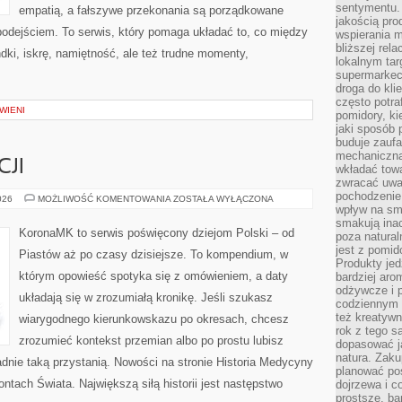
sentymentu.
empatią, a fałszywe przekonania są porządkowane
jakością pro
dejściem. To serwis, który pomaga układać to, co między
wspierania 
bliższej rela
dki, iskrę, namiętność, ale też trudne momenty,
lokalnym tar
supermarkeci
droga do kli
często potra
WIENI
pomidory, ki
jaki sposób
buduje zaufa
mechaniczną
CJI
wkładać tow
zwracać uwa
pochodzenie
HISTORIA
026
MOŻLIWOŚĆ KOMENTOWANIA
ZOSTAŁA WYŁĄCZONA
EDUKACJI
wpływ na sma
smakują ina
KoronaMK to serwis poświęcony dziejom Polski – od
poza natura
jest z pomid
Piastów aż po czasy dzisiejsze. To kompendium, w
Produkty je
którym opowieść spotyka się z omówieniem, a daty
bardziej aro
odżywcze i p
układają się w zrozumiałą kronikę. Jeśli szukasz
codziennym 
też kreatywn
wiarygodnego kierunkowskazu po okresach, chcesz
rok z tego s
zrozumieć kontekst przemian albo po prostu lubisz
dopasować ja
natura. Zaku
nie taką przystanią. Nowości na stronie Historia Medycyny
planować pos
ontach Świata. Największą siłą historii jest następstwo
dojrzewa i c
prostsze, ba