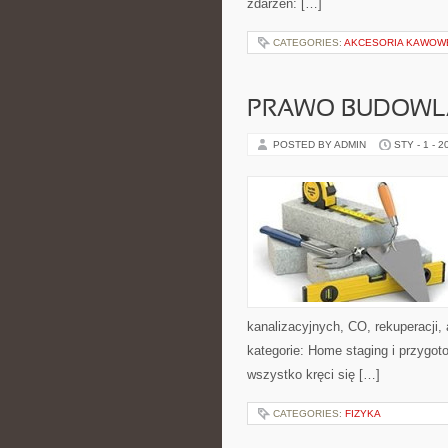
zdarzeń: […]
CATEGORIES:
AKCESORIA KAWOW
PRAWO BUDOWLA
POSTED BY ADMIN
STY - 1 - 2
kanalizacyjnych, CO, rekuperacji,
kategorie: Home staging i przygot
wszystko kręci się […]
CATEGORIES:
FIZYKA