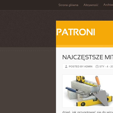
Archi
Strona główna
Aktywność
PATRONI
NAJCZĘSTSZE MI
POSTED BY ADMIN
STY - 4 - 2
dzień, jak przygotować się do wizy