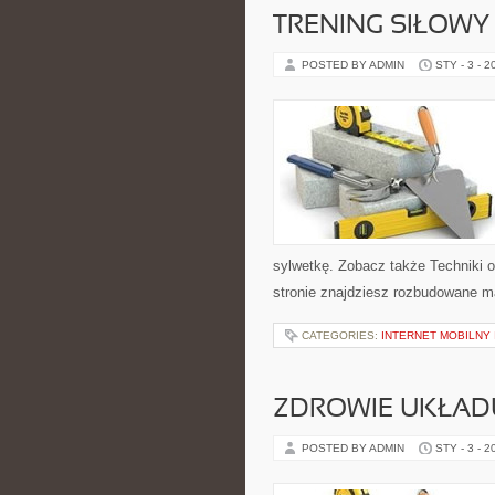
TRENING SIŁOWY
POSTED BY ADMIN
STY - 3 - 2
sylwetkę. Zobacz także Techniki o
stronie znajdziesz rozbudowane ma
CATEGORIES:
INTERNET MOBILNY 
ZDROWIE UKŁAD
POSTED BY ADMIN
STY - 3 - 2