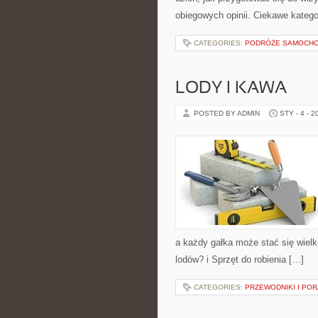
obiegowych opinii. Ciekawe katego
CATEGORIES:
PODRÓŻE SAMOCH
LODY I KAWA
POSTED BY ADMIN
STY - 4 - 2
a każdy gałka może stać się wiel
lodów? i Sprzęt do robienia […]
CATEGORIES:
PRZEWODNIKI I POR