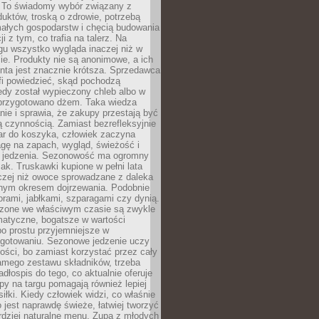
 To świadomy wybór związany z
duktów, troską o zdrowie, potrzebą
małych gospodarstw i chęcią budowania
cji z tym, co trafia na talerz. Na
gu wszystko wygląda inaczej niż w
e. Produkty nie są anonimowe, a ich
enta jest znacznie krótsza. Sprzedawca
fi powiedzieć, skąd pochodzą
edy został wypieczony chleb albo w
 przygotowano dżem. Taka wiedza
nie i sprawia, że zakupy przestają być
 czynnością. Zamiast bezrefleksyjnie
ar do koszyka, człowiek zaczyna
gę na zapach, wygląd, świeżość i
 jedzenia. Sezonowość ma ogromny
k. Truskawki kupione w pełni lata
czej niż owoce sprowadzane z daleka
lnym okresem dojrzewania. Podobnie
orami, jabłkami, szparagami czy dynią.
dzone we właściwym czasie są zwykle
matyczne, bogatsze w wartości
o prostu przyjemniejsze w
gotowaniu. Sezonowe jedzenie uczy
ości, bo zamiast korzystać przez cały
amego zestawu składników, trzeba
dłospis do tego, co aktualnie oferuje
py na targu pomagają również lepiej
iłki. Kiedy człowiek widzi, co właśnie
o jest naprawdę świeże, łatwiej tworzyć
rdziej naturalne menu. Zupa z młodych