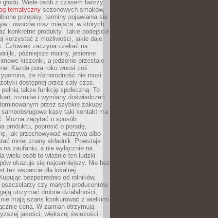
e głodu. Wiele osób z czasem tworzy
log tematyczny
sezonowych smaków,
ubione przepisy, terminy pojawiania się
yw i owoców oraz miejsca, w których
ć konkretne produkty. Takie podejście
ej korzystać z możliwości, jakie daje
ek. Człowiek zaczyna czekać na
alijki, późniejsze maliny, jesienne
imowe kiszonki, a jedzenie przestaje
ne. Każda pora roku wnosi coś
zypomina, że różnorodność nie musi
otyki dostępnej przez cały czas.
i pełnią także funkcję społeczną. To
tkań, rozmów i wymiany doświadczeń.
dominowanym przez szybkie zakupy
i samoobsługowe kasy taki kontakt ma
ć. Można zapytać o sposób
a produktu, poprosić o poradę,
się, jak przechowywać warzywa albo
tać mniej znany składnik. Powstaje
ta na zaufaniu, a nie wyłącznie na
la wielu osób to właśnie ten ludzki
ów okazuje się najcenniejszy. Nie bez
st też wsparcie dla lokalnej
Kupując bezpośrednio od rolników,
 pszczelarzy czy małych producentów,
gają utrzymać drobne działalności,
 nie mają szans konkurować z wielkimi
łącznie ceną. W zamian otrzymują
yższej jakości, większej świeżości i