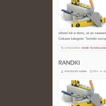
siłowni lub w domu, aż po zaawan
Ciekawe kategorie: Techniki rozcią
CATEGORIES:
NOWE TECHNOLOGIE 
RANDKI
POSTED BY ADMIN
STY - 3 - 2