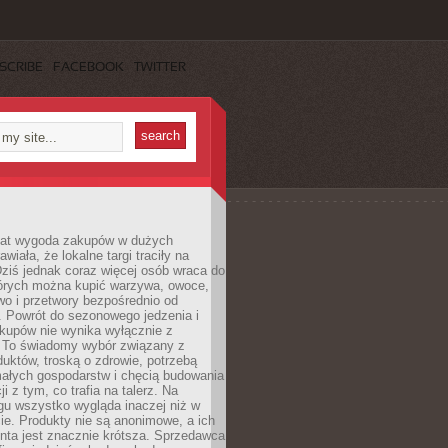
SCRIBE
FACEBOOK
TWITTER
 lat wygoda zakupów w dużych
wiała, że lokalne targi traciły na
ziś jednak coraz więcej osób wraca do
tórych można kupić warzywa, owoce,
wo i przetwory bezpośrednio od
. Powrót do sezonowego jedzenia i
akupów nie wynika wyłącznie z
 To świadomy wybór związany z
duktów, troską o zdrowie, potrzebą
małych gospodarstw i chęcią budowania
cji z tym, co trafia na talerz. Na
gu wszystko wygląda inaczej niż w
e. Produkty nie są anonimowe, a ich
enta jest znacznie krótsza. Sprzedawca