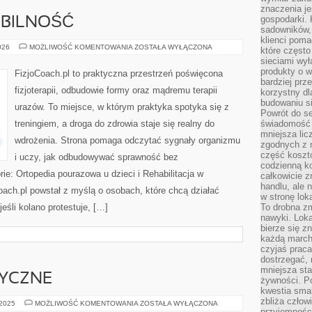
znaczenia je
gospodarki. 
OBILNOŚĆ
sadowników,
klienci poma
STRETCHING
026
MOŻLIWOŚĆ KOMENTOWANIA
ZOSTAŁA WYŁĄCZONA
które często
I
sieciami wy
MOBILNOŚĆ
produkty o w
FizjoCoach.pl to praktyczna przestrzeń poświęcona
bardziej prz
fizjoterapii, odbudowie formy oraz mądremu terapii
korzystny dl
budowaniu si
urazów. To miejsce, w którym praktyka spotyka się z
Powrót do s
treningiem, a droga do zdrowia staje się realny do
świadomość e
mniejsza li
wdrożenia. Strona pomaga odczytać sygnały organizmu
zgodnych z 
część koszt
i uczy, jak odbudowywać sprawność bez
codzienną k
e: Ortopedia pourazowa u dzieci i Rehabilitacja w
całkowicie 
handlu, ale
ach.pl powstał z myślą o osobach, które chcą działać
w stronę lo
jeśli kolano protestuje, […]
To drobna z
nawyki. Loka
bierze się 
każdą march
czyjaś prac
dostrzegać, 
mniejsza sta
YCZNE
żywności. Po
kwestia smak
zbliża człow
TRENDY
 2025
MOŻLIWOŚĆ KOMENTOWANIA
ZOSTAŁA WYŁĄCZONA
KOSMETYCZNE
przyjemnośc