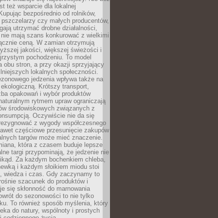
st też wsparcie dla lokalnej
Kupując bezpośrednio od rolników,
 pszczelarzy czy małych producentów,
gają utrzymać drobne działalności,
 nie mają szans konkurować z wielkimi
łącznie ceną. W zamian otrzymują
yższej jakości, większej świeżości i
ejrzystym pochodzeniu. To model
a obu stron, a przy okazji sprzyjający
lniejszych lokalnych społeczności.
ezonowego jedzenia wpływa także na
kologiczną. Krótszy transport,
czba opakowań i wybór produktów
naturalnym rytmem upraw ograniczają
ów środowiskowych związanych z
onsumpcją. Oczywiście nie da się
zrezygnować z wygody współczesnego
 nawet częściowe przesunięcie zakupów
kalnych targów może mieć znaczenie.
miana, która z czasem buduje lepsze
lne targi przypominają, że jedzenie nie
znikąd. Za każdym bochenkiem chleba,
ewką i każdym słoikiem miodu stoi
a, wiedza i czas. Gdy zaczynamy to
rośnie szacunek do produktów i
je się skłonność do marnowania
wrót do sezonowości to nie tylko
u. To również sposób myślenia, który
ieka do natury, wspólnoty i prostych
i codziennego życia.