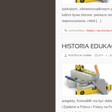
spokojnym, zdroworozsądkowym po
ludźmi bywa złożone: pierwsze ran
nieporozumienia, chłód […]
CATEGORIES:
ŚWIĘCI I BŁOGOSŁA
HISTORIA EDUKA
POSTED BY ADMIN
STY - 1 - 2
anegdoty, KoronaMK ma być dokład
i Epidemii w Polsce i Polacy na Fr