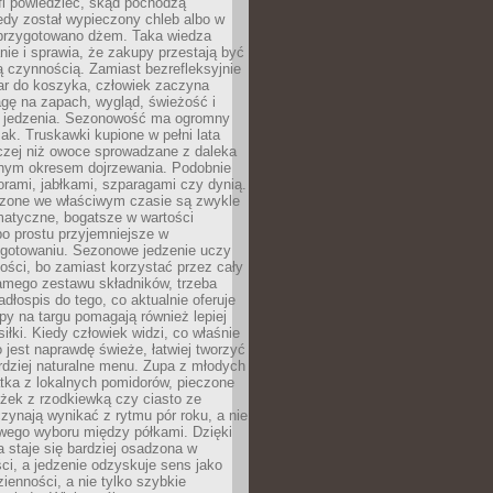
fi powiedzieć, skąd pochodzą
edy został wypieczony chleb albo w
 przygotowano dżem. Taka wiedza
nie i sprawia, że zakupy przestają być
 czynnością. Zamiast bezrefleksyjnie
ar do koszyka, człowiek zaczyna
gę na zapach, wygląd, świeżość i
 jedzenia. Sezonowość ma ogromny
k. Truskawki kupione w pełni lata
czej niż owoce sprowadzane z daleka
lnym okresem dojrzewania. Podobnie
orami, jabłkami, szparagami czy dynią.
dzone we właściwym czasie są zwykle
matyczne, bogatsze w wartości
o prostu przyjemniejsze w
gotowaniu. Sezonowe jedzenie uczy
ości, bo zamiast korzystać przez cały
amego zestawu składników, trzeba
dłospis do tego, co aktualnie oferuje
py na targu pomagają również lepiej
iłki. Kiedy człowiek widzi, co właśnie
o jest naprawdę świeże, łatwiej tworzyć
rdziej naturalne menu. Zupa z młodych
tka z lokalnych pomidorów, pieczone
ożek z rzodkiewką czy ciasto ze
zynają wynikać z rytmu pór roku, a nie
wego wyboru między półkami. Dzięki
 staje się bardziej osadzona w
ci, a jedzenie odzyskuje sens jako
ienności, a nie tylko szybkie