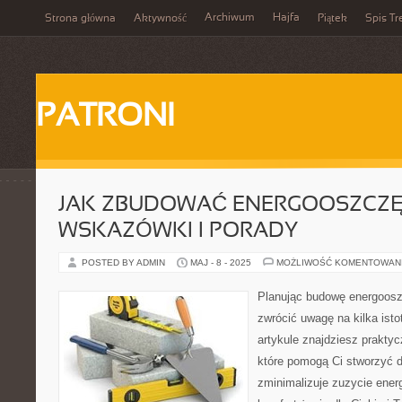
Archiwum
Hajfa
Strona główna
Aktywność
Piątek
Spis Tr
PATRONI
JAK ZBUDOWAĆ ENERGOOSZCZĘ
WSKAZÓWKI I PORADY
POSTED BY ADMIN
MAJ - 8 - 2025
MOŻLIWOŚĆ KOMENTOWAN
Planując budowę energoos
zwrócić uwagę na kilka ist
artykule znajdziesz prakty
które pomogą Ci stworzyć d
zminimalizuje zuzycie energ