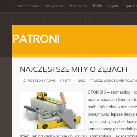
Archiwum
Hajfa
Strona główna
Aktywność
Piątek
Spis Tr
PATRONI
NAJCZĘSTSZE MITY O ZĘBACH
POSTED BY ADMIN
STY - 4 - 2026
MOŻLIWOŚĆ KOMENTOWAN
STOMBIS – stomatolog i op
oraz w poradach Stombis to
osób, które chcą zrozumieć
podejmować lepsze decyzje
To nie jest tylko zbiór luź
kompleksowy przewodnik po
dzień, jak przygotować się do wizyty u stomatologa i jak rozróżni