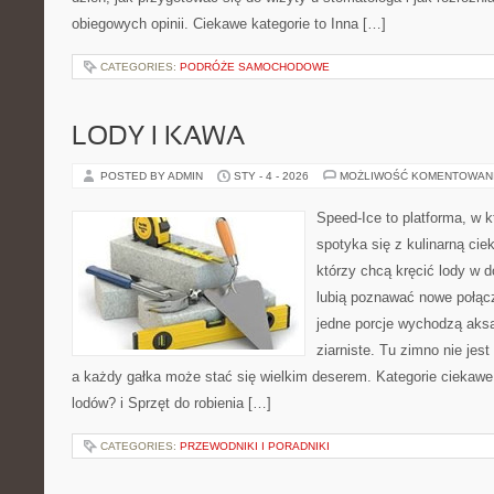
obiegowych opinii. Ciekawe kategorie to Inna […]
CATEGORIES:
PODRÓŻE SAMOCHODOWE
LODY I KAWA
POSTED BY ADMIN
STY - 4 - 2026
MOŻLIWOŚĆ KOMENTOWAN
Speed-Ice to platforma, w k
spotyka się z kulinarną cie
którzy chcą kręcić lody w d
lubią poznawać nowe połącz
jedne porcje wychodzą aksa
ziarniste. Tu zimno nie jes
a każdy gałka może stać się wielkim deserem. Kategorie ciekaw
lodów? i Sprzęt do robienia […]
CATEGORIES:
PRZEWODNIKI I PORADNIKI