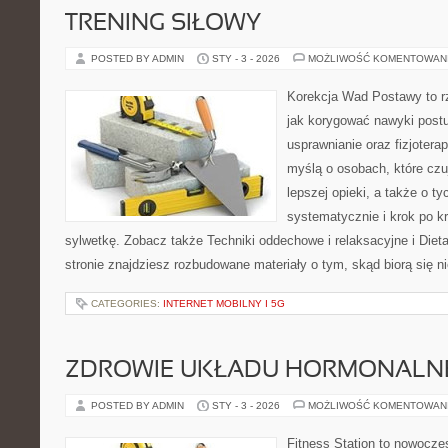
TRENING SIŁOWY
POSTED BY ADMIN
STY - 3 - 2026
MOŻLIWOŚĆ KOMENTOWAN
Korekcja Wad Postawy to r
jak korygować nawyki postu
usprawnianie oraz fizjotera
myślą o osobach, które czuj
lepszej opieki, a także o ty
systematycznie i krok po 
sylwetkę. Zobacz także Techniki oddechowe i relaksacyjne i Dieta
stronie znajdziesz rozbudowane materiały o tym, skąd biorą się n
CATEGORIES:
INTERNET MOBILNY I 5G
ZDROWIE UKŁADU HORMONALNE
POSTED BY ADMIN
STY - 3 - 2026
MOŻLIWOŚĆ KOMENTOWAN
Fitness Station to nowocze