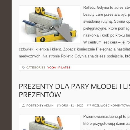
Rolletic Gdynia to adres s
beauty care przestała być p
świadomą rutyną. Strona op
pielęgnacyjne, które pomag
naskórka i krok po kroku b
W centrum jest cera – jej r
człowiek: klientka i klient. Zobacz koniecznie Pielęgnacja nastol
medycznych. Na stronie Rolletic Gdynia znajdziesz podejście, kt
CATEGORIES:
YOGA I PILATES
PREZENTY DLA PARY MŁODEJ I L
PREZENTÓW
POSTED BY ADMIN
GRU - 31 - 2025
MOŻLIWOŚĆ KOMENTOWA
Przemowieniaslubne.pl to p
które przygotowują dzień za