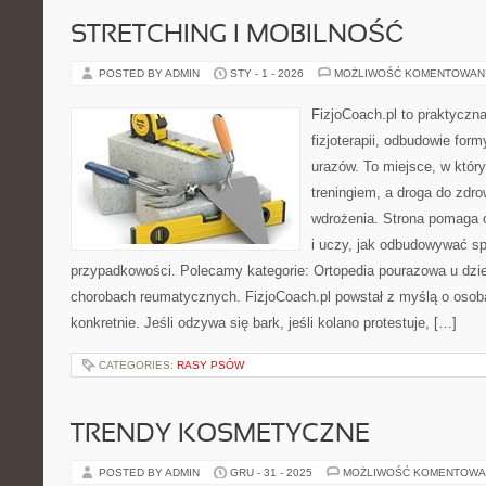
STRETCHING I MOBILNOŚĆ
POSTED BY ADMIN
STY - 1 - 2026
MOŻLIWOŚĆ KOMENTOWAN
FizjoCoach.pl to praktyczn
fizjoterapii, odbudowie for
urazów. To miejsce, w któr
treningiem, a droga do zdrow
wdrożenia. Strona pomaga 
i uczy, jak odbudowywać s
przypadkowości. Polecamy kategorie: Ortopedia pourazowa u dziec
chorobach reumatycznych. FizjoCoach.pl powstał z myślą o osoba
konkretnie. Jeśli odzywa się bark, jeśli kolano protestuje, […]
CATEGORIES:
RASY PSÓW
TRENDY KOSMETYCZNE
POSTED BY ADMIN
GRU - 31 - 2025
MOŻLIWOŚĆ KOMENTOWA