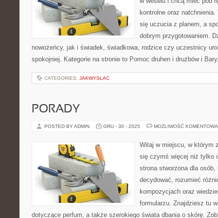
w weselu i chcą mieć pod rę
kontrolne oraz natchnienia. 
się uczucia z planem, a sp
dobrym przygotowaniem. Dz
nowożeńcy, jak i świadek, świadkowa, rodzice czy uczestnicy ur
spokojniej. Kategorie na stronie to Pomoc druhen i drużbów i Bary,
CATEGORIES:
JAKWYSLAC
PORADY
POSTED BY ADMIN
GRU - 30 - 2025
MOŻLIWOŚĆ KOMENTOWA
Witaj w miejscu, w którym 
się czymś więcej niż tylko
strona stworzona dla osób,
decydować, rozumieć różni
kompozycjach oraz wiedzieć
formularzu. Znajdziesz tu w
dotyczące perfum, a także szerokiego świata dbania o skórę. Zob