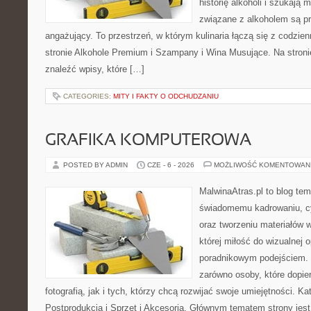
historię alkoholi i szukają 
związane z alkoholem są p
angażujący. To przestrzeń, w którym kulinaria łączą się z codzi
stronie Alkohole Premium i Szampany i Wina Musujące. Na stroni
znaleźć wpisy, które […]
CATEGORIES:
MITY I FAKTY O ODCHUDZANIU
GRAFIKA KOMPUTEROWA
POSTED BY ADMIN
CZE - 6 - 2026
MOŻLIWOŚĆ KOMENTOWAN
MalwinaAtras.pl to blog t
świadomemu kadrowaniu, c
oraz tworzeniu materiałów w
której miłość do wizualnej 
poradnikowym podejściem. 
zarówno osoby, które dopie
fotografią, jak i tych, którzy chcą rozwijać swoje umiejętności. Ka
Postprodukcja i Sprzęt i Akcesoria. Głównym tematem strony jest 