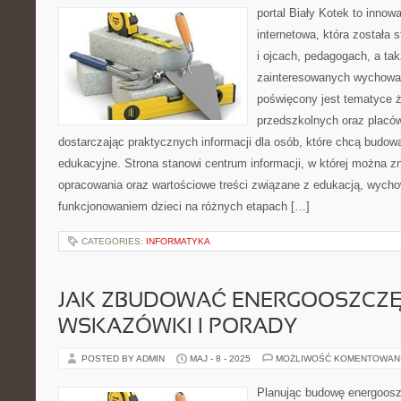
portal Biały Kotek to innow
internetowa, która została
i ojcach, pedagogach, a ta
zainteresowanych wychowan
poświęcony jest tematyce 
przedszkolnych oraz placó
dostarczając praktycznych informacji dla osób, które chcą budo
edukacyjne. Strona stanowi centrum informacji, w której można zn
opracowania oraz wartościowe treści związane z edukacją, wych
funkcjonowaniem dzieci na różnych etapach […]
CATEGORIES:
INFORMATYKA
JAK ZBUDOWAĆ ENERGOOSZCZĘ
WSKAZÓWKI I PORADY
POSTED BY ADMIN
MAJ - 8 - 2025
MOŻLIWOŚĆ KOMENTOWAN
Planując budowę energoos