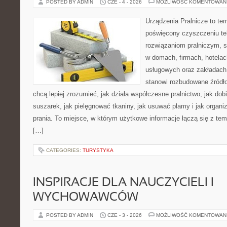
POSTED BY ADMIN
CZE - 4 - 2026
MOŻLIWOŚĆ KOMENTOWAN
Urządzenia Pralnicze to te
poświęcony czyszczeniu te
rozwiązaniom pralniczym, 
w domach, firmach, hotelach
usługowych oraz zakładach
stanowi rozbudowane źródło
chcą lepiej zrozumieć, jak działa współczesne pralnictwo, jak dobi
suszarek, jak pielęgnować tkaniny, jak usuwać plamy i jak organ
prania. To miejsce, w którym użytkowe informacje łączą się z tema
[…]
CATEGORIES:
TURYSTYKA
INSPIRACJE DLA NAUCZYCIELI I
WYCHOWAWCÓW
POSTED BY ADMIN
CZE - 3 - 2026
MOŻLIWOŚĆ KOMENTOWAN