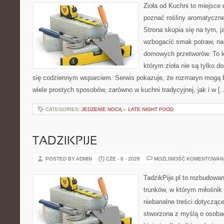
Zioła od Kuchni to miejsce d
poznać rośliny aromatyczn
Strona skupia się na tym, 
wzbogacić smak potraw, nap
domowych przetworów. To k
którym zioła nie są tylko d
się codziennym wsparciem. Serwis pokazuje, że rozmaryn mogą
wiele prostych sposobów, zarówno w kuchni tradycyjnej, jak i w [
CATEGORIES:
JEDZENIE NOCĄ – LATE NIGHT FOOD
TADZIKPIJE
POSTED BY ADMIN
CZE - 6 - 2026
MOŻLIWOŚĆ KOMENTOWAN
TadzikPije.pl to rozbudowa
trunków, w którym miłośni
niebanalne treści dotyczące
stworzona z myślą o osobac