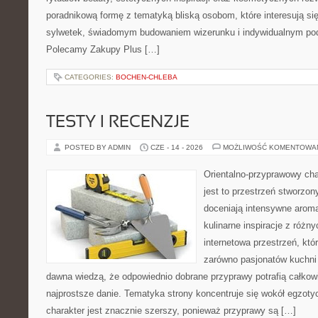
poradnikową formę z tematyką bliską osobom, które interesują si
sylwetek, świadomym budowaniem wizerunku i indywidualnym po
Polecamy Zakupy Plus […]
CATEGORIES:
BOCHEN-CHLEBA
TESTY I RECENZJE
POSTED BY ADMIN
CZE - 14 - 2026
MOŻLIWOŚĆ KOMENTOWA
Orientalno-przyprawowy char
jest to przestrzeń stworzon
doceniają intensywne aroma
kulinarne inspiracje z różny
internetowa przestrzeń, kt
zarówno pasjonatów kuchni ś
dawna wiedzą, że odpowiednio dobrane przyprawy potrafią całkow
najprostsze danie. Tematyka strony koncentruje się wokół egzoty
charakter jest znacznie szerszy, ponieważ przyprawy są […]