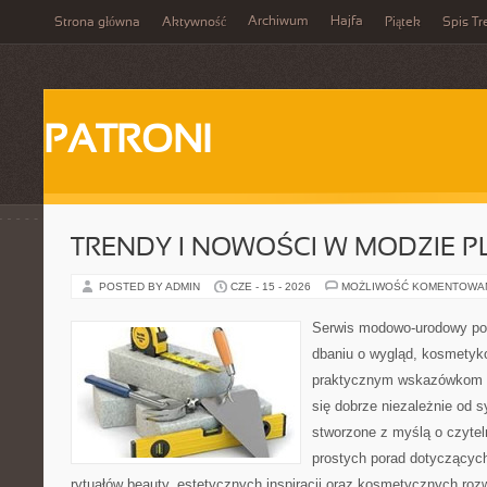
Archiwum
Hajfa
Strona główna
Aktywność
Piątek
Spis Tr
PATRONI
TRENDY I NOWOŚCI W MODZIE PL
POSTED BY ADMIN
CZE - 15 - 2026
MOŻLIWOŚĆ KOMENTOWA
Serwis modowo-urodowy poś
dbaniu o wygląd, kosmetyk
praktycznym wskazówkom d
się dobrze niezależnie od s
stworzone z myślą o czytel
prostych porad dotyczących
rytuałów beauty, estetycznych inspiracji oraz kosmetycznych roz