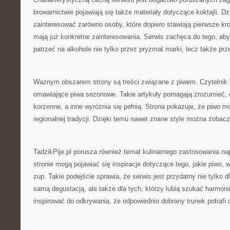
browarnictwie pojawiają się także materiały dotyczące koktajli. D
zainteresować zarówno osoby, które dopiero stawiają pierwsze krok
mają już konkretne zainteresowania. Serwis zachęca do tego, ab
patrzeć na alkohole nie tylko przez pryzmat marki, lecz także prz
Ważnym obszarem strony są treści związane z piwem. Czytelnik m
omawiające piwa sezonowe. Takie artykuły pomagają zrozumieć, d
korzenne, a inne wyróżnia się pełnią. Strona pokazuje, że piwo
regionalnej tradycji. Dzięki temu nawet znane style można zobac
TadzikPije.pl porusza również temat kulinarnego zastosowania n
stronie mogą pojawiać się inspiracje dotyczące tego, jakie piwo, w
zup. Takie podejście sprawia, że serwis jest przydatny nie tylko 
samą degustacją, ale także dla tych, którzy lubią szukać harmon
inspirować do odkrywania, że odpowiednio dobrany trunek potrafi d