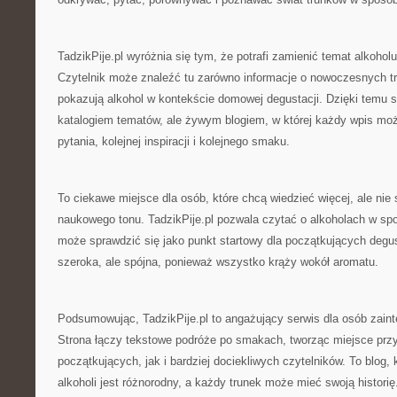
TadzikPije.pl wyróżnia się tym, że potrafi zamienić temat alkoholu
Czytelnik może znaleźć tu zarówno informacje o nowoczesnych tre
pokazują alkohol w kontekście domowej degustacji. Dzięki temu st
katalogiem tematów, ale żywym blogiem, w której każdy wpis moż
pytania, kolejnej inspiracji i kolejnego smaku.
To ciekawe miejsce dla osób, które chcą wiedzieć więcej, ale nie
naukowego tonu. TadzikPije.pl pozwala czytać o alkoholach w sp
może sprawdzić się jako punkt startowy dla początkujących degus
szeroka, ale spójna, ponieważ wszystko krąży wokół aromatu.
Podsumowując, TadzikPije.pl to angażujący serwis dla osób zain
Strona łączy tekstowe podróże po smakach, tworząc miejsce prz
początkujących, jak i bardziej dociekliwych czytelników. To blog, 
alkoholi jest różnorodny, a każdy trunek może mieć swoją historię