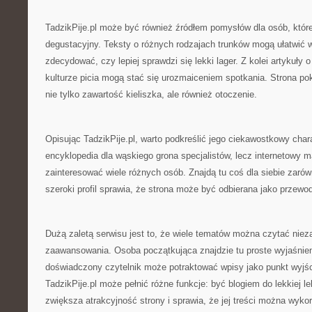
TadzikPije.pl może być również źródłem pomysłów dla osób, które
degustacyjny. Teksty o różnych rodzajach trunków mogą ułatwić w
zdecydować, czy lepiej sprawdzi się lekki lager. Z kolei artykuły o
kulturze picia mogą stać się urozmaiceniem spotkania. Strona pok
nie tylko zawartość kieliszka, ale również otoczenie.
Opisując TadzikPije.pl, warto podkreślić jego ciekawostkowy chara
encyklopedia dla wąskiego grona specjalistów, lecz internetowy 
zainteresować wiele różnych osób. Znajdą tu coś dla siebie zarów
szeroki profil sprawia, że strona może być odbierana jako przewod
Dużą zaletą serwisu jest to, że wiele tematów można czytać niez
zaawansowania. Osoba początkująca znajdzie tu proste wyjaśnieni
doświadczony czytelnik może potraktować wpisy jako punkt wyjśc
TadzikPije.pl może pełnić różne funkcje: być blogiem do lekkiej l
zwiększa atrakcyjność strony i sprawia, że jej treści można wyko