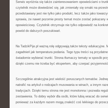
Serwis wyróżnia się także zainteresowaniem opowieściami o trunk
czytelnik może dowiedzieć się, jak zmieniały się smaki na przestrz
przedstawiany jest nie tylko jako produkt, lecz także jako towarz
sprawia, że nawet pozornie prosty temat może zostać pokazany w
opowieściowy. Czytelnik otrzymuje nie tylko odpowiedź na konkret
powód do dalszych poszukiwań.
Na TadzikPije.pl ważną rolę odgrywają także teksty edukacyjne.
zagadnień jak temperatura podania. Tego typu treści są przydatne
świadomie wybierać trunki. Strona tłumaczy tematy w sposób prz
dzięki czemu nie trzeba być ekspertem, aby czerpać przyjemność 
Szczególnie atrakcyjna jest wielość poruszanych tematów. Jedne
natrafić na artykuł o rodzajach musowania w winach, a innym raz
tradycjach. Dzięki temu strona nie jest monotonna i pozwala regul
zestawienia. To dobry wybór dla osób, które lubią wracać do ser
ponieważ za każdym razem mogą znaleźć coś lekkiego do przecz