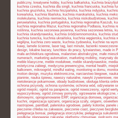
publiczny
,
kreatywne hobby
,
kuchnia bałkańska
,
kuchnia brazylijs
kuchnia czeska
,
kuchnia dla singli
,
kuchnia francuska
,
kuchnia fu
kuchnia gruzińska
,
kuchnia hiszpańska
,
kuchnia indyjska
,
kuchni
koreańska
,
kuchnia libańska
,
kuchnia marokańska
,
kuchnia mek
molekularna
,
kuchnia niemiecka
,
kuchnia niskobudżetowa
,
kuchni
peruwiańska
,
kuchnia portugalska
,
kuchnia regionalna Kaszub
,
ku
kuchnia regionalna Mazur
,
kuchnia regionalna Podlasia
,
kuchnia r
roślinna
,
kuchnia sezonowa jesienna
,
kuchnia sezonowa letnia
,
k
kuchnia skandynawska
,
kuchnia śródziemnomorska
,
kuchnia stu
kuchnia turecka
,
kuchnia ukraińska
,
kuchnia węgierska
,
kuchnia 
wigilijna
,
kuchnia zero waste
,
kuchnia żydowska
,
kuchnie na wymi
kawy
,
lamele ścienne
,
laser tag
,
last minute
,
łazienki nowoczesne
design
,
lokalne bazary
,
lunchbox do pracy
,
łyżwiarstwo
,
made in P
mała architektura ogrodowa
,
malarstwo abstrakcyjne
,
małe miesz
numerach
,
marketing automation
,
marketing mobilny
,
marynaty d
meble klasyczne
,
meble modułowe
,
meble skandynawskie
,
media
estetyczna zabiegi
,
medycyna prewencyjna
,
mental health
,
miejsk
balkonem
,
mikroogród
,
mindful eating
,
monitoring w domu
,
monito
motion design
,
muzyka elektroniczna
,
narciarstwo biegowe
,
nauka
pianinie
,
nauka śpiewu
,
nawozy naturalne
,
nawyki żywieniowe
,
ni
nietolerancje pokarmowe
,
obiady budżetowe
,
obsługa klienta onlin
ochrona przyrody
,
ochrona systemów
,
ochrona wód
,
odżywianie s
ogród miejski
,
ogród na parapecie
,
ogród nowoczesny
,
ogród wert
wypoczynkowy
,
ogród zimowy pomysły
,
ogrzewanie ekologiczne
,
domowymi
,
oprogramowanie ERP
,
organizacja domowa
,
organizac
kuchni
,
organizacja spiżarni
,
organizacja szafy
,
origami
,
oświetle
nastrojowe
,
paintball
,
paleniska ogrodowe
,
palety kolorów
,
panele 
pieczenie chleba na zakwasie
,
pieczenie ciast
,
pieczywo bezglut
pielęgnacja bonsai
,
pielęgnacja storczyków
,
pielęgnacja sukulent
posiłków
,
planowanie zakupów
,
platformy chmurowe
,
podcasts ma