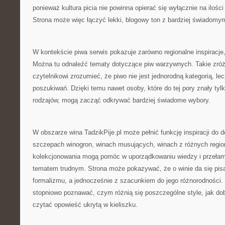
ponieważ kultura picia nie powinna opierać się wyłącznie na ilości
Strona może więc łączyć lekki, blogowy ton z bardziej świadomy
W kontekście piwa serwis pokazuje zarówno regionalne inspiracje, 
Można tu odnaleźć tematy dotyczące piw warzywnych. Takie zró
czytelnikowi zrozumieć, że piwo nie jest jednorodną kategorią, l
poszukiwań. Dzięki temu nawet osoby, które do tej pory znały tyl
rodzajów, mogą zacząć odkrywać bardziej świadome wybory.
W obszarze wina TadzikPije.pl może pełnić funkcję inspiracji do de
szczepach winogron, winach musujących, winach z różnych regi
kolekcjonowania mogą pomóc w uporządkowaniu wiedzy i przełama
tematem trudnym. Strona może pokazywać, że o winie da się pis
formalizmu, a jednocześnie z szacunkiem do jego różnorodności.
stopniowo poznawać, czym różnią się poszczególne style, jak dobi
czytać opowieść ukrytą w kieliszku.