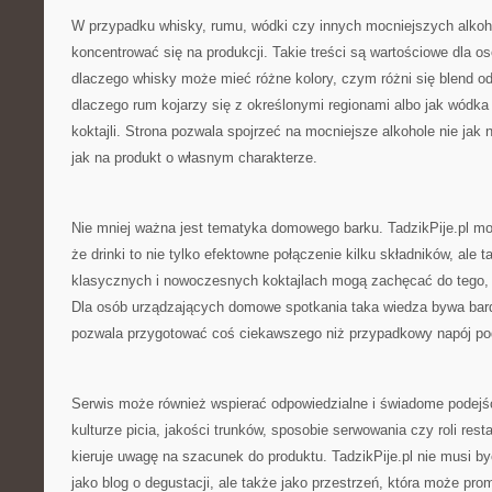
W przypadku whisky, rumu, wódki czy innych mocniejszych alkoh
koncentrować się na produkcji. Takie treści są wartościowe dla os
dlaczego whisky może mieć różne kolory, czym różni się blend o
dlaczego rum kojarzy się z określonymi regionami albo jak wódka
koktajli. Strona pozwala spojrzeć na mocniejsze alkohole nie jak n
jak na produkt o własnym charakterze.
Nie mniej ważna jest tematyka domowego barku. TadzikPije.pl m
że drinki to nie tylko efektowne połączenie kilku składników, ale t
klasycznych i nowoczesnych koktajlach mogą zachęcać do tego, 
Dla osób urządzających domowe spotkania taka wiedza bywa bar
pozwala przygotować coś ciekawszego niż przypadkowy napój p
Serwis może również wspierać odpowiedzialne i świadome podejśc
kulturze picia, jakości trunków, sposobie serwowania czy roli resta
kieruje uwagę na szacunek do produktu. TadzikPije.pl nie musi b
jako blog o degustacji, ale także jako przestrzeń, która może pro