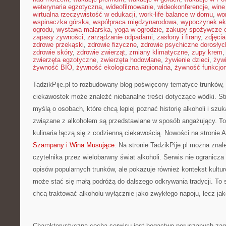
weterynaria egzotyczna
,
wideofilmowanie
,
wideokonferencje
,
wine
wirtualna rzeczywistość w edukacji
,
work-life balance w domu
,
wo
wspinaczka górska
,
współpraca międzynarodowa
,
wypoczynek ek
ogrodu
,
wystawa malarska
,
yoga w ogrodzie
,
zakupy spożywcze o
zapasy żywności
,
zarządzanie odpadami
,
zasłony i firany
,
zdjęci
zdrowe przekąski
,
zdrowie fizyczne
,
zdrowie psychiczne dorosłyc
zdrowie skóry
,
zdrowie zwierząt
,
zmiany klimatyczne
,
zupy krem
zwierzęta egzotyczne
,
zwierzęta hodowlane
,
żywienie dzieci
,
żyw
żywność BIO
,
żywność ekologiczna regionalna
,
żywność funkcjo
TadzikPije.pl to rozbudowany blog poświęcony tematyce trunków,
ciekawostek może znaleźć niebanalne treści dotyczące wódki. St
myślą o osobach, które chcą lepiej poznać historię alkoholi i szu
związane z alkoholem są przedstawiane w sposób angażujący. To
kulinaria łączą się z codzienną ciekawością. Nowości na stronie 
Szampany i Wina Musujące
. Na stronie TadzikPije.pl można znal
czytelnika przez wielobarwny świat alkoholi. Serwis nie ogranicza
opisów popularnych trunków, ale pokazuje również kontekst kultu
może stać się małą podróżą do dalszego odkrywania tradycji. To st
chcą traktować alkoholu wyłącznie jako zwykłego napoju, lecz ja
Charakterystyczną cechą serwisu jest bogactwo poruszanych zag