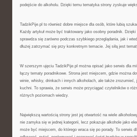
podejście do alkoholu. Dzięki temu tematyka strony zyskuje więks
TadzikPije.pl to również dobre miejsce dla osób, które lubią szuk
Każdy artykuł może być traktowany jako osobny poradnik. Dzięki
sprawdza się zarówno podczas szybkiego przeglądania, jak i wted
dłużej zatrzymać się przy konkretnym temacie. Jej siłą jest tem
W szerszym ujęciu TadzikPije.pl można opisać jako serwis dla mił
łączy tematy poradnikowe. Strona jest miejscem, gdzie można dow
winie, whisky, drinkach i innych alkoholach, ale także zrozumieć, 
kuchni. To sprawia, że serwis może przyciągać czytelników o róż
różnych poziomach wiedzy.
Największą wartością strony jest jej otwartość na wiele alkoholow
nie zamyka się w jednej kategorii, lecz pokazuje alkohole jako ele
może być miejscem, do którego wraca się po porady. To serwis dla
odkrywać, pytać, porównywać i poznawać świat trunków w sposób