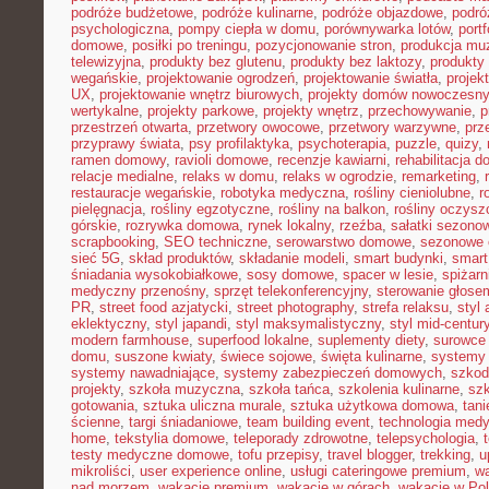
podróże budżetowe
,
podróże kulinarne
,
podróże objazdowe
,
podró
psychologiczna
,
pompy ciepła w domu
,
porównywarka lotów
,
portf
domowe
,
posiłki po treningu
,
pozycjonowanie stron
,
produkcja mu
telewizyjna
,
produkty bez glutenu
,
produkty bez laktozy
,
produkty 
wegańskie
,
projektowanie ogrodzeń
,
projektowanie światła
,
projek
UX
,
projektowanie wnętrz biurowych
,
projekty domów nowoczesn
wertykalne
,
projekty parkowe
,
projekty wnętrz
,
przechowywanie
,
p
przestrzeń otwarta
,
przetwory owocowe
,
przetwory warzywne
,
prz
przyprawy świata
,
psy profilaktyka
,
psychoterapia
,
puzzle
,
quizy
,
ramen domowy
,
ravioli domowe
,
recenzje kawiarni
,
rehabilitacja 
relacje medialne
,
relaks w domu
,
relaks w ogrodzie
,
remarketing
,
restauracje wegańskie
,
robotyka medyczna
,
rośliny cieniolubne
,
r
pielęgnacja
,
rośliny egzotyczne
,
rośliny na balkon
,
rośliny oczysz
górskie
,
rozrywka domowa
,
rynek lokalny
,
rzeźba
,
sałatki sezono
scrapbooking
,
SEO techniczne
,
serowarstwo domowe
,
sezonowe
sieć 5G
,
skład produktów
,
składanie modeli
,
smart budynki
,
smart
śniadania wysokobiałkowe
,
sosy domowe
,
spacer w lesie
,
spiżar
medyczny przenośny
,
sprzęt telekonferencyjny
,
sterowanie głose
PR
,
street food azjatycki
,
street photography
,
strefa relaksu
,
styl 
eklektyczny
,
styl japandi
,
styl maksymalistyczny
,
styl mid-centur
modern farmhouse
,
superfood lokalne
,
suplementy diety
,
surowce 
domu
,
suszone kwiaty
,
świece sojowe
,
święta kulinarne
,
systemy
systemy nawadniające
,
systemy zabezpieczeń domowych
,
szkodn
projekty
,
szkoła muzyczna
,
szkoła tańca
,
szkolenia kulinarne
,
szk
gotowania
,
sztuka uliczna murale
,
sztuka użytkowa domowa
,
tan
ścienne
,
targi śniadaniowe
,
team building event
,
technologia med
home
,
tekstylia domowe
,
teleporady zdrowotne
,
telepsychologia
,
testy medyczne domowe
,
tofu przepisy
,
travel blogger
,
trekking
,
u
mikroliści
,
user experience online
,
usługi cateringowe premium
,
w
nad morzem
,
wakacje premium
,
wakacje w górach
,
wakacje w Po