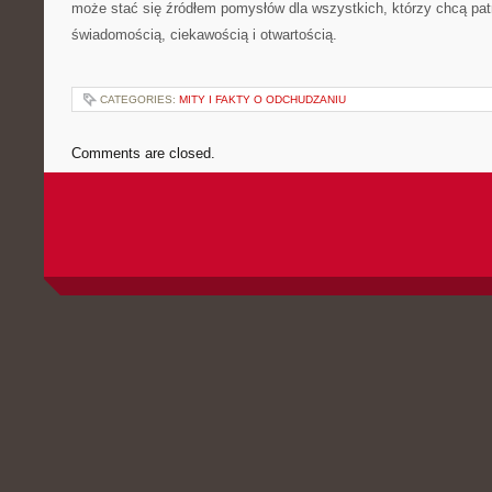
może stać się źródłem pomysłów dla wszystkich, którzy chcą pat
świadomością, ciekawością i otwartością.
CATEGORIES:
MITY I FAKTY O ODCHUDZANIU
Comments are closed.