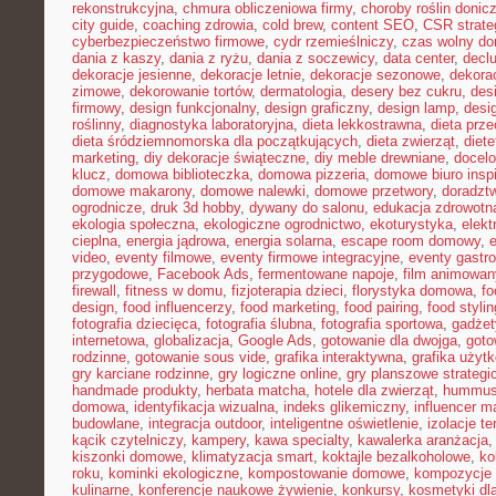
rekonstrukcyjna
,
chmura obliczeniowa firmy
,
choroby roślin doni
city guide
,
coaching zdrowia
,
cold brew
,
content SEO
,
CSR strate
cyberbezpieczeństwo firmowe
,
cydr rzemieślniczy
,
czas wolny do
dania z kaszy
,
dania z ryżu
,
dania z soczewicy
,
data center
,
declu
dekoracje jesienne
,
dekoracje letnie
,
dekoracje sezonowe
,
dekora
zimowe
,
dekorowanie tortów
,
dermatologia
,
desery bez cukru
,
des
firmowy
,
design funkcjonalny
,
design graficzny
,
design lamp
,
desi
roślinny
,
diagnostyka laboratoryjna
,
dieta lekkostrawna
,
dieta prz
dieta śródziemnomorska dla początkujących
,
dieta zwierząt
,
diet
marketing
,
diy dekoracje świąteczne
,
diy meble drewniane
,
docelo
klucz
,
domowa biblioteczka
,
domowa pizzeria
,
domowe biuro inspi
domowe makarony
,
domowe nalewki
,
domowe przetwory
,
doradzt
ogrodnicze
,
druk 3d hobby
,
dywany do salonu
,
edukacja zdrowotn
ekologia społeczna
,
ekologiczne ogrodnictwo
,
ekoturystyka
,
elekt
cieplna
,
energia jądrowa
,
energia solarna
,
escape room domowy
,
video
,
eventy filmowe
,
eventy firmowe integracyjne
,
eventy gastr
przygodowe
,
Facebook Ads
,
fermentowane napoje
,
film animowan
firewall
,
fitness w domu
,
fizjoterapia dzieci
,
florystyka domowa
,
fo
design
,
food influencerzy
,
food marketing
,
food pairing
,
food stylin
fotografia dziecięca
,
fotografia ślubna
,
fotografia sportowa
,
gadżet
internetowa
,
globalizacja
,
Google Ads
,
gotowanie dla dwojga
,
goto
rodzinne
,
gotowanie sous vide
,
grafika interaktywna
,
grafika użyt
gry karciane rodzinne
,
gry logiczne online
,
gry planszowe strategi
handmade produkty
,
herbata matcha
,
hotele dla zwierząt
,
hummus
domowa
,
identyfikacja wizualna
,
indeks glikemiczny
,
influencer m
budowlane
,
integracja outdoor
,
inteligentne oświetlenie
,
izolacje t
kącik czytelniczy
,
kampery
,
kawa specialty
,
kawalerka aranżacja
kiszonki domowe
,
klimatyzacja smart
,
koktajle bezalkoholowe
,
ko
roku
,
kominki ekologiczne
,
kompostowanie domowe
,
kompozycje 
kulinarne
,
konferencje naukowe żywienie
,
konkursy
,
kosmetyki dla