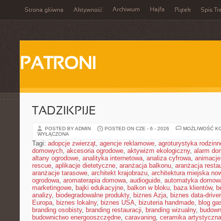
Archiwum
Hajfa
Strona główna
Aktywność
Piątek
Spis Tr
PATRONI
TADZIKPIJE
POSTED BY ADMIN
POSTED ON CZE - 6 - 2026
MOŻLIWOŚĆ K
WYŁĄCZONA
Tagi:
adopcje zwierząt
,
agencje reklamowe
,
agroturystyka rodzinn
domowych
,
akcesoria ogrodowe
,
aktywizm ekologiczny
,
alarm d
altany ogrodowe
,
analityka internetowa
,
analiza cyfrowa
,
animacje
rescue
,
aplikacje dietetyczne
,
aranżacja balkonu
,
aranżacja restau
aranżacje tarasowe
,
architekt krajobrazu
,
architektura miejska n
ogrodowa
,
aromaterapia domowa
,
audioguide
,
automatyka domow
marketingowe
,
bajki edukacyjne
,
balkon w bloku
,
baza klientów
,
b
analizy
,
biodegradowalne produkty
,
biznes Azja
,
biznes data-drive
Europa
,
biznes lokalny
,
biznes USA
,
bizuteria handmade
,
blog ga
branding osobisty
,
branding restauracji
,
branding wizualny
,
budown
budownictwo energooszczędne
,
caravaning
,
ceramika artystyczn