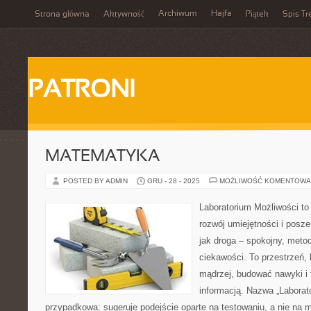
Archiwum
Hajfa
Strona główna
Aktywność
Piątek
Spis Tr
PATRONI
MATEMATYKA
POSTED BY ADMIN
GRU - 28 - 2025
MOŻLIWOŚĆ KOMENTOWA
Laboratorium Możliwości to
rozwój umiejętności i posz
jak droga – spokojny, meto
ciekawości. To przestrzeń,
mądrzej, budować nawyki i 
informacją. Nazwa „Laborato
przypadkowa: sugeruje podejście oparte na testowaniu, a nie na 