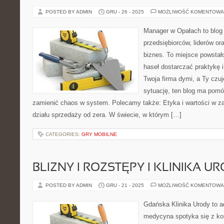
POSTED BY ADMIN
GRU - 26 - 2025
MOŻLIWOŚĆ KOMENTOWA
Manager w Opałach to blog
przedsiębiorców, liderów or
biznes. To miejsce powstał
haseł dostarczać praktykę 
Twoja firma dymi, a Ty czuj
sytuację, ten blog ma pomó
zamienić chaos w system. Polecamy także: Etyka i wartości w z
działu sprzedaży od zera. W świecie, w którym […]
CATEGORIES:
GRY MOBILNE
BLIZNY I ROZSTĘPY I KLINIKA U
POSTED BY ADMIN
GRU - 21 - 2025
MOŻLIWOŚĆ KOMENTOWA
Gdańska Klinika Urody to a
medycyna spotyka się z kos