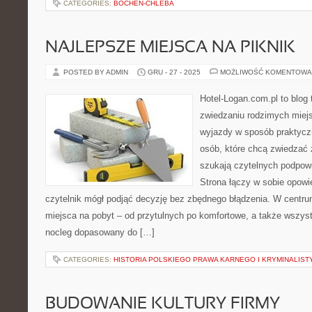
CATEGORIES:
BOCHEN-CHLEBA
NAJLEPSZE MIEJSCA NA PIKNIK
POSTED BY ADMIN
GRU - 27 - 2025
MOŻLIWOŚĆ KOMENTOWA
Hotel-Logan.com.pl to blog
zwiedzaniu rodzimych miej
wyjazdy w sposób praktyczn
osób, które chcą zwiedzać 
szukają czytelnych podpowi
Strona łączy w sobie opowi
czytelnik mógł podjąć decyzję bez zbędnego błądzenia. W centru
miejsca na pobyt – od przytulnych po komfortowe, a także wszy
nocleg dopasowany do […]
CATEGORIES:
HISTORIA POLSKIEGO PRAWA KARNEGO I KRYMINALIST
BUDOWANIE KULTURY FIRMY