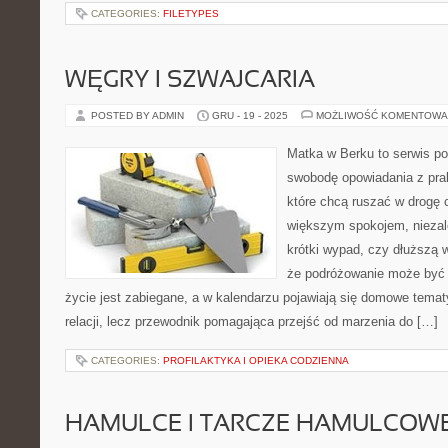
CATEGORIES:
FILETYPES
WĘGRY I SZWAJCARIA
POSTED BY ADMIN
GRU - 19 - 2025
MOŻLIWOŚĆ KOMENTOWA
Matka w Berku to serwis po
swobodę opowiadania z prak
które chcą ruszać w drogę c
większym spokojem, niezale
krótki wypad, czy dłuższą 
że podróżowanie może być 
życie jest zabiegane, a w kalendarzu pojawiają się domowe tematy
relacji, lecz przewodnik pomagająca przejść od marzenia do […]
CATEGORIES:
PROFILAKTYKA I OPIEKA CODZIENNA
HAMULCE I TARCZE HAMULCOW