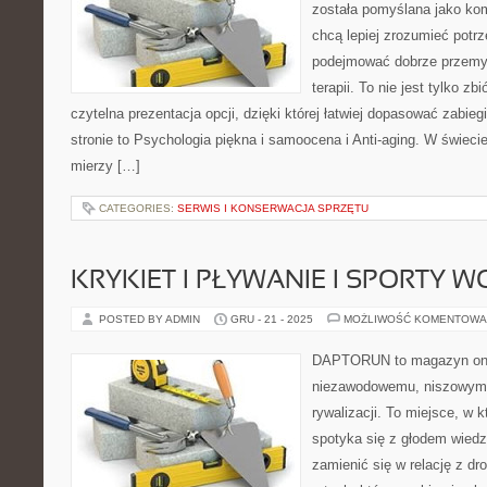
została pomyślana jako ko
chcą lepiej zrozumieć potrz
podejmować dobrze przemy
terapii. To nie jest tylko zb
czytelna prezentacja opcji, dzięki której łatwiej dopasować zabie
stronie to Psychologia piękna i samoocena i Anti-aging. W świeci
mierzy […]
CATEGORIES:
SERWIS I KONSERWACJA SPRZĘTU
KRYKIET I PŁYWANIE I SPORTY 
POSTED BY ADMIN
GRU - 21 - 2025
MOŻLIWOŚĆ KOMENTOWA
DAPTORUN to magazyn onli
niezawodowemu, niszowym 
rywalizacji. To miejsce, w 
spotyka się z głodem wiedzy
zamienić się w relację z dr