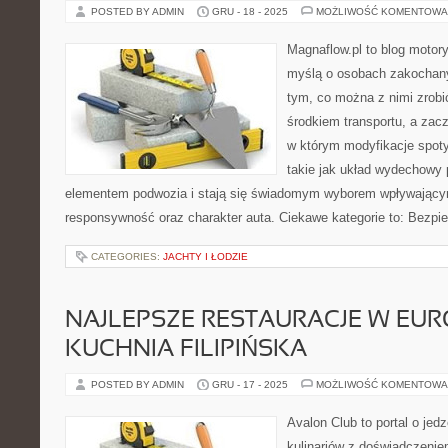
POSTED BY ADMIN
GRU - 18 - 2025
MOŻLIWOŚĆ KOMENTOWA
Magnaflow.pl to blog motory
myślą o osobach zakochan
tym, co można z nimi zrobić
środkiem transportu, a zac
w którym modyfikacje spoty
takie jak układ wydechowy
elementem podwozia i stają się świadomym wyborem wpływający
responsywność oraz charakter auta. Ciekawe kategorie to: Bezpie
CATEGORIES:
JACHTY I ŁODZIE
NAJLEPSZE RESTAURACJE W EURO
KUCHNIA FILIPIŃSKA
POSTED BY ADMIN
GRU - 17 - 2025
MOŻLIWOŚĆ KOMENTOWA
Avalon Club to portal o jed
kulinariów z doświadczeniem