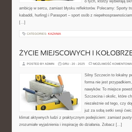
o tych, którzy wybierają s
ambicję w sercu, zamiast błysku reflektorów. Polecamy: Sporty tra
kabaddi, hurling) i Parasport – sport osób z niepełnosprawnoś
[…]
CATEGORIES:
KAZANIA
ŻYCIE MIEJSCOWYCH I KOŁOBRZ
POSTED BY ADMIN
GRU - 20 - 2025
MOŻLIWOŚĆ KOMENTOWA
Silny Szczecin to lokalny po
forma nie jest przypadkiem
nawyków. To miejsce powst
Szczecina i okolic, które c
niezależnie od tego, czy d
już za sobą setki sesji ćwi
klimat aktywnych ludzi z praktycznym podejściem: zamiast pusty
zrozumiałe wyjaśnienia i inspirację do działania. Zobacz […]