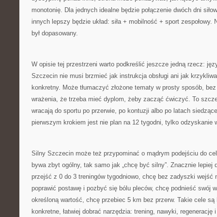
monotonię. Dla jednych idealne będzie połączenie dwóch dni siłow
innych lepszy będzie układ: siła + mobilność + sport zespołowy. N
był dopasowany.
W opisie tej przestrzeni warto podkreślić jeszcze jedną rzecz: jęz
Szczecin nie musi brzmieć jak instrukcja obsługi ani jak krzykli
konkretny. Może tłumaczyć złożone tematy w prosty sposób, bez
wrażenia, że trzeba mieć dyplom, żeby zacząć ćwiczyć. To szcze
wracają do sportu po przerwie, po kontuzji albo po latach siedzące
pierwszym krokiem jest nie plan na 12 tygodni, tylko odzyskanie wi
Silny Szczecin może też przypominać o mądrym podejściu do cel
bywa zbyt ogólny, tak samo jak „chcę być silny”. Znacznie lepiej d
przejść z 0 do 3 treningów tygodniowo, chcę bez zadyszki wejść n
poprawić postawę i pozbyć się bólu pleców, chcę podnieść swój 
określoną wartość, chcę przebiec 5 km bez przerw. Takie cele są 
konkretne, łatwiej dobrać narzędzia: trening, nawyki, regenerację 