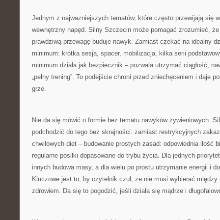
Jednym z najważniejszych tematów, które często przewijają się w 
wewnętrzny napęd. Silny Szczecin może pomagać zrozumieć, że 
prawdziwą przewagę buduje nawyk. Zamiast czekać na idealny dzi
minimum: krótka sesja, spacer, mobilizacja, kilka serii podstawo
minimum działa jak bezpiecznik – pozwala utrzymać ciągłość, n
„pełny trening”. To podejście chroni przed zniechęceniem i daje po
grze.
Nie da się mówić o formie bez tematu nawyków żywieniowych. S
podchodzić do tego bez skrajności: zamiast restrykcyjnych zaka
chwilowych diet – budowanie prostych zasad: odpowiednia ilość b
regularne posiłki dopasowane do trybu życia. Dla jednych prioryte
innych budowa masy, a dla wielu po prostu utrzymanie energii i 
Kluczowe jest to, by czytelnik czuł, że nie musi wybierać międz
zdrowiem. Da się to pogodzić, jeśli działa się mądrze i długofalow