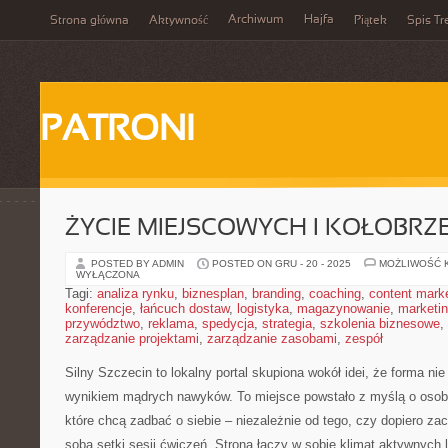
Archiwum
Hajfa
Strona główna
Aktywność
Piątek
Spis Tr
PATRONI
ŻYCIE MIEJSCOWYCH I KOŁOBRZ
POSTED BY ADMIN
POSTED ON GRU - 20 - 2025
MOŻLIWOŚĆ 
WYŁĄCZONA
Tagi:
analiza rynku
,
biznesplan
,
branding
,
coaching
,
content mark
konferencje
,
łańcuch dostaw
,
logistyka
,
magazynowanie
,
marketi
przywództwo
,
reklama
,
spedycja
,
strategia
,
szkolenia biznesowe
,
zarządzanie projektami
,
zarządzanie zasobami
,
zespół
Silny Szczecin to lokalny portal skupiona wokół idei, że forma nie
wynikiem mądrych nawyków. To miejsce powstało z myślą o osoba
które chcą zadbać o siebie – niezależnie od tego, czy dopiero za
sobą setki sesji ćwiczeń. Strona łączy w sobie klimat aktywnych