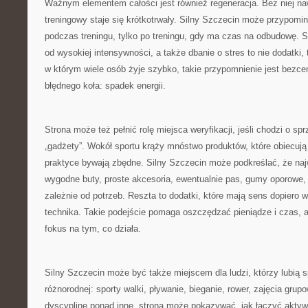
Ważnym elementem całości jest również regeneracja. Bez niej na
treningowy staje się krótkotrwały. Silny Szczecin może przypomina
podczas treningu, tylko po treningu, gdy ma czas na odbudowę. S
od wysokiej intensywności, a także dbanie o stres to nie dodatki,
w którym wiele osób żyje szybko, takie przypomnienie jest bezc
błędnego koła: spadek energii.
Strona może też pełnić rolę miejsca weryfikacji, jeśli chodzi o spr
„gadżety”. Wokół sportu krąży mnóstwo produktów, które obiecują
praktyce bywają zbędne. Silny Szczecin może podkreślać, że na
wygodne buty, proste akcesoria, ewentualnie pas, gumy oporowe, m
zależnie od potrzeb. Reszta to dodatki, które mają sens dopiero w
technika. Takie podejście pomaga oszczędzać pieniądze i czas,
fokus na tym, co działa.
Silny Szczecin może być także miejscem dla ludzi, którzy lubią sp
różnorodnej: sporty walki, pływanie, bieganie, rower, zajęcia gru
dyscyplinę ponad inne, strona może pokazywać, jak łączyć aktyw