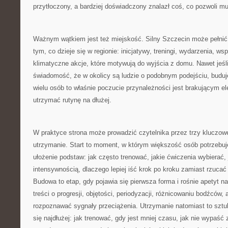
przytłoczony, a bardziej doświadczony znalazł coś, co pozwoli mu
Ważnym wątkiem jest też miejskość. Silny Szczecin może pełnić r
tym, co dzieje się w regionie: inicjatywy, treningi, wydarzenia, ws
klimatyczne akcje, które motywują do wyjścia z domu. Nawet jeśli 
świadomość, że w okolicy są ludzie o podobnym podejściu, buduj
wielu osób to właśnie poczucie przynależności jest brakującym e
utrzymać rutynę na dłużej.
W praktyce strona może prowadzić czytelnika przez trzy kluczowe
utrzymanie. Start to moment, w którym większość osób potrzebuje 
ułożenie podstaw: jak często trenować, jakie ćwiczenia wybierać, 
intensywnością, dlaczego lepiej iść krok po kroku zamiast rzucać
Budowa to etap, gdy pojawia się pierwsza forma i rośnie apetyt na
treści o progresji, objętości, periodyzacji, różnicowaniu bodźców, 
rozpoznawać sygnały przeciążenia. Utrzymanie natomiast to sztuk
się najdłużej: jak trenować, gdy jest mniej czasu, jak nie wypaść