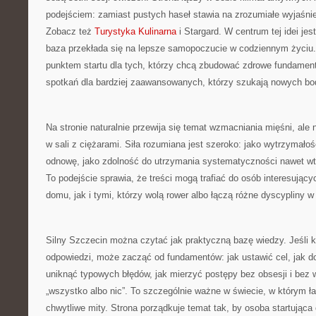
podejściem: zamiast pustych haseł stawia na zrozumiałe wyjaśnieni
Zobacz też
Turystyka Kulinarna
i Stargard. W centrum tej idei jes
baza przekłada się na lepsze samopoczucie w codziennym życiu
punktem startu dla tych, którzy chcą zbudować zdrowe fundament
spotkań dla bardziej zaawansowanych, którzy szukają nowych bo
Na stronie naturalnie przewija się temat wzmacniania mięśni, ale
w sali z ciężarami. Siła rozumiana jest szeroko: jako wytrzymało
odnowę, jako zdolność do utrzymania systematyczności nawet wt
To podejście sprawia, że treści mogą trafiać do osób interesując
domu, jak i tymi, którzy wolą rower albo łączą różne dyscypliny w
Silny Szczecin można czytać jak praktyczną bazę wiedzy. Jeśli 
odpowiedzi, może zacząć od fundamentów: jak ustawić cel, jak d
uniknąć typowych błędów, jak mierzyć postępy bez obsesji i bez
„wszystko albo nic”. To szczególnie ważne w świecie, w którym ł
chwytliwe mity. Strona porządkuje temat tak, by osoba startująca 