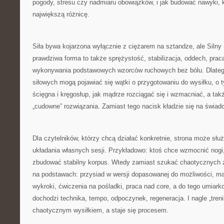
pogody, stresu czy nadmiaru obowiązków, i jak budować nawyki, k
największą różnicę.
Siła bywa kojarzona wyłącznie z ciężarem na sztandze, ale Siln
prawdziwa forma to także sprężystość, stabilizacja, oddech, prac
wykonywania podstawowych wzorców ruchowych bez bólu. Dlatego
siłowych mogą pojawiać się wątki o przygotowaniu do wysiłku, o t
ścięgna i kręgosłup, jak mądrze rozciągać się i wzmacniać, a ta
„cudowne” rozwiązania. Zamiast tego nacisk kładzie się na świa
Dla czytelników, którzy chcą działać konkretnie, strona może służ
układania własnych sesji. Przykładowo: ktoś chce wzmocnić nogi,
zbudować stabilny korpus. Wtedy zamiast szukać chaotycznych 
na podstawach: przysiad w wersji dopasowanej do możliwości, mar
wykroki, ćwiczenia na pośladki, praca nad core, a do tego umiark
dochodzi technika, tempo, odpoczynek, regeneracja. I nagle „treni
chaotycznym wysiłkiem, a staje się procesem.