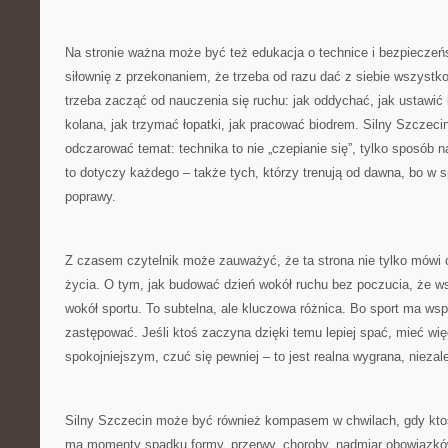
Na stronie ważna może być też edukacja o technice i bezpieczeńs
siłownię z przekonaniem, że trzeba od razu dać z siebie wszyst
trzeba zacząć od nauczenia się ruchu: jak oddychać, jak ustawić 
kolana, jak trzymać łopatki, jak pracować biodrem. Silny Szcze
odczarować temat: technika to nie „czepianie się”, tylko sposób n
to dotyczy każdego – także tych, którzy trenują od dawna, bo w 
poprawy.
Z czasem czytelnik może zauważyć, że ta strona nie tylko mówi o
życia. O tym, jak budować dzień wokół ruchu bez poczucia, że ws
wokół sportu. To subtelna, ale kluczowa różnica. Bo sport ma wspi
zastępować. Jeśli ktoś zaczyna dzięki temu lepiej spać, mieć więc
spokojniejszym, czuć się pewniej – to jest realna wygrana, niezale
Silny Szczecin może być również kompasem w chwilach, gdy kto
ma momenty spadku formy, przerwy, choroby, nadmiar obowiązkó