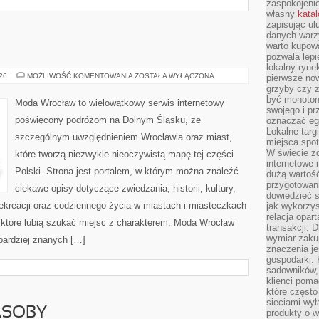
zaspokojeni
własny
kata
zapisując ul
danych warz
warto kupowa
pozwala lepi
lokalny ryn
GŁOGÓW
026
MOŻLIWOŚĆ KOMENTOWANIA
ZOSTAŁA WYŁĄCZONA
pierwsze now
grzyby czy z
być monoton
Moda Wrocław to wielowątkowy serwis internetowy
swojego i pr
poświęcony podróżom na Dolnym Śląsku, ze
oznaczać egz
Lokalne targ
szczególnym uwzględnieniem Wrocławia oraz miast,
miejsca spo
W świecie z
które tworzą niezwykle nieoczywistą mapę tej części
internetowe 
Polski. Strona jest portalem, w którym można znaleźć
dużą wartoś
przygotowani
ciekawe opisy dotyczące zwiedzania, historii, kultury,
dowiedzieć 
 rekreacji oraz codziennego życia w miastach i miasteczkach
jak wykorzys
relacja opar
, które lubią szukać miejsc z charakterem. Moda Wrocław
transakcji. D
wymiar zakup
jbardziej znanych […]
znaczenia je
gospodarki. 
sadowników,
klienci poma
które często
sieciami wy
ASOBY
produkty o w