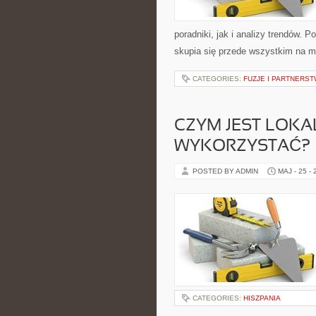
poradniki, jak i analizy trendów. 
skupia się przede wszystkim na ma
CATEGORIES:
FUZJE I PARTNERS
CZYM JEST LOKA
WYKORZYSTAĆ?
POSTED BY ADMIN
MAJ - 25 -
CATEGORIES:
HISZPANIA