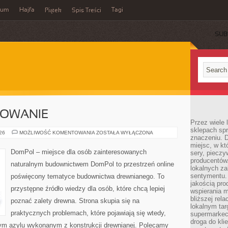
wum
Hajfa
Tagi
Piątek
Spis Treści
SUB
SOWANIE
Przez wiele
sklepach spra
KOSZTY
026
MOŻLIWOŚĆ KOMENTOWANIA
ZOSTAŁA WYŁĄCZONA
znaczeniu. D
I
FINANSOWANIE
miejsc, w k
DomPol – miejsce dla osób zainteresowanych
sery, pieczy
producentów
naturalnym budownictwem DomPol to przestrzeń online
lokalnych z
sentymentu.
poświęcony tematyce budownictwa drewnianego. To
jakością pro
przystępne źródło wiedzy dla osób, które chcą lepiej
wspierania 
bliższej rela
poznać zalety drewna. Strona skupia się na
lokalnym tar
praktycznych problemach, które pojawiają się wtedy,
supermarkeci
droga do kli
ym azylu wykonanym z konstrukcji drewnianej. Polecamy