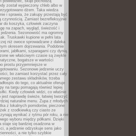
fi powiedzieć, skąd pochodzą
edy został wypieczony chleb albo w
 przygotowano dżem. Taka wiedza
nie i sprawia, że zakupy przestają być
 czynnością. Zamiast bezrefleksyjnie
ar do koszyka, człowiek zaczyna
gę na zapach, wygląd, świeżość i
 jedzenia. Sezonowość ma ogromny
k. Truskawki kupione w pełni lata
czej niż owoce sprowadzane z daleka
lnym okresem dojrzewania. Podobnie
orami, jabłkami, szparagami czy dynią.
dzone we właściwym czasie są zwykle
matyczne, bogatsze w wartości
o prostu przyjemniejsze w
gotowaniu. Sezonowe jedzenie uczy
ości, bo zamiast korzystać przez cały
amego zestawu składników, trzeba
dłospis do tego, co aktualnie oferuje
py na targu pomagają również lepiej
iłki. Kiedy człowiek widzi, co właśnie
o jest naprawdę świeże, łatwiej tworzyć
rdziej naturalne menu. Zupa z młodych
tka z lokalnych pomidorów, pieczone
ożek z rzodkiewką czy ciasto ze
zynają wynikać z rytmu pór roku, a nie
wego wyboru między półkami. Dzięki
 staje się bardziej osadzona w
ci, a jedzenie odzyskuje sens jako
ienności, a nie tylko szybkie