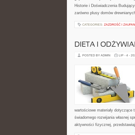
Historie i Doświadczenia Budujący
zarówno plusy domów drewnianych,
CATEGORIES:
ZAZDROŚĆ I ZAUFAN
DIETA I ODŻYWIA
POSTED BY ADMIN
LIP - 4 - 2
wartościowe materiały dotyczące t
świadomego rozwijania własnej sp
aktywności fizycznej, przedstawia