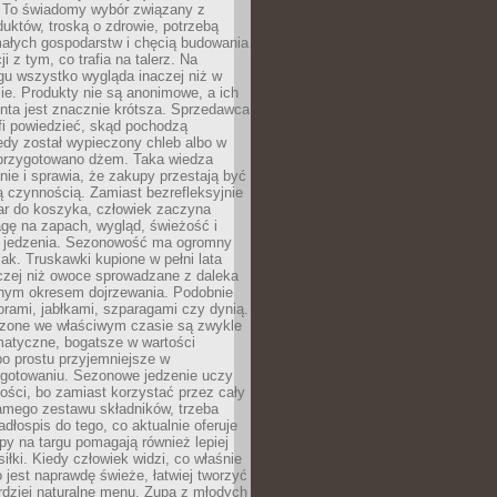
 To świadomy wybór związany z
duktów, troską o zdrowie, potrzebą
małych gospodarstw i chęcią budowania
cji z tym, co trafia na talerz. Na
gu wszystko wygląda inaczej niż w
e. Produkty nie są anonimowe, a ich
enta jest znacznie krótsza. Sprzedawca
fi powiedzieć, skąd pochodzą
edy został wypieczony chleb albo w
 przygotowano dżem. Taka wiedza
nie i sprawia, że zakupy przestają być
 czynnością. Zamiast bezrefleksyjnie
ar do koszyka, człowiek zaczyna
gę na zapach, wygląd, świeżość i
 jedzenia. Sezonowość ma ogromny
k. Truskawki kupione w pełni lata
czej niż owoce sprowadzane z daleka
lnym okresem dojrzewania. Podobnie
orami, jabłkami, szparagami czy dynią.
dzone we właściwym czasie są zwykle
matyczne, bogatsze w wartości
o prostu przyjemniejsze w
gotowaniu. Sezonowe jedzenie uczy
ości, bo zamiast korzystać przez cały
amego zestawu składników, trzeba
dłospis do tego, co aktualnie oferuje
py na targu pomagają również lepiej
iłki. Kiedy człowiek widzi, co właśnie
o jest naprawdę świeże, łatwiej tworzyć
rdziej naturalne menu. Zupa z młodych