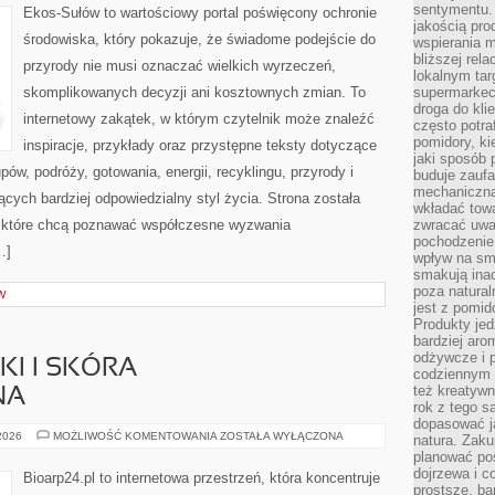
sentymentu.
Ekos-Sułów to wartościowy portal poświęcony ochronie
jakością pro
środowiska, który pokazuje, że świadome podejście do
wspierania 
bliższej rela
przyrody nie musi oznaczać wielkich wyrzeczeń,
lokalnym tar
skomplikowanych decyzji ani kosztownych zmian. To
supermarkeci
droga do kli
internetowy zakątek, w którym czytelnik może znaleźć
często potra
pomidory, ki
inspiracje, przykłady oraz przystępne teksty dotyczące
jaki sposób
w, podróży, gotowania, energii, recyklingu, przyrody i
buduje zaufa
mechaniczną
ych bardziej odpowiedzialny styl życia. Strona została
wkładać tow
 które chcą poznawać współczesne wyzwania
zwracać uwa
pochodzenie
…]
wpływ na sma
smakują ina
poza natura
W
jest z pomid
Produkty je
bardziej aro
odżywcze i p
I I SKÓRA
codziennym 
też kreatywn
NA
rok z tego s
dopasować ja
DERMOKOSMETYKI
 2026
MOŻLIWOŚĆ KOMENTOWANIA
ZOSTAŁA WYŁĄCZONA
natura. Zaku
I
planować pos
SKÓRA
PROBLEMATYCZNA
dojrzewa i c
Bioarp24.pl to internetowa przestrzeń, która koncentruje
prostsze, ba