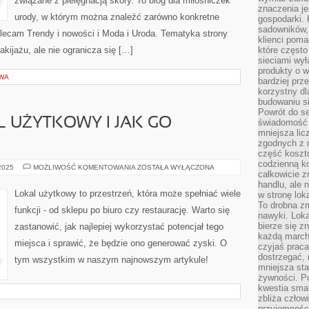
związane z pielęgnacją skóry. To blog dla miłośniczek
znaczenia je
urody, w którym można znaleźć zarówno konkretne
gospodarki. 
sadowników,
Polecam Trendy i nowości i Moda i Uroda. Tematyka strony
klienci poma
kijażu, ale nie ogranicza się […]
które często
sieciami wy
produkty o w
TWA
bardziej prz
korzystny dl
budowaniu si
Powrót do s
L UŻYTKOWY I JAK GO
świadomość e
mniejsza li
zgodnych z 
część koszt
codzienną k
CZYM
 2025
MOŻLIWOŚĆ KOMENTOWANIA
ZOSTAŁA WYŁĄCZONA
całkowicie 
JEST
LOKAL
handlu, ale
UŻYTKOWY
Lokal użytkowy to przestrzeń, która może spełniać wiele
w stronę lo
I
To drobna z
JAK
funkcji - od sklepu po biuro czy restaurację. Warto się
GO
nawyki. Loka
WYKORZYSTAĆ?
bierze się 
zastanowić, jak najlepiej wykorzystać potencjał tego
każdą march
miejsca i sprawić, że będzie ono generować zyski. O
czyjaś prac
dostrzegać, 
tym wszystkim w naszym najnowszym artykule!
mniejsza sta
żywności. Po
kwestia smak
zbliża człow
przyjemnośc