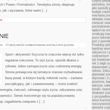
często potra
pomidory, ki
ch i Prawo i Formalności. Tematyka strony obejmuje
jaki sposób
 jak i wyzwania, które warto […]
buduje zaufa
mechaniczną
wkładać tow
IE
zwracać uwa
pochodzenie
wpływ na sma
smakują ina
NIE
poza natura
jest z pomid
Produkty je
DIETA
026
MOŻLIWOŚĆ KOMENTOWANIA
ZOSTAŁA WYŁĄCZONA
I
bardziej aro
ODŻYWIANIE
odżywcze i p
Sport i aktywność fizyczna to znacznie więcej niż tylko
codziennym 
też kreatywn
regularne ćwiczenia. To styl życia, sposób dbania o
rok z tego s
zdrowie, dobre samopoczucie oraz codzienną energię.
dopasować ja
natura. Zaku
Strona poświęcona tej tematyce stanowi rozbudowane
planować pos
bazę porad, w którym każdy miłośnik ruchu – zarówno
dojrzewa i c
prostsze, ba
początkujący, jak i zaawansowany – może znaleźć
warzyw, sała
buraki, twar
reningów, ćwiczeń, zdrowego stylu życia, odżywiania oraz
śliwkami zac
rawności. Serwis koncentruje się na popularyzowaniu
z przypadko
temu kuchnia
jąc zagadnienia związane z […]
rzeczywistoś
element codz