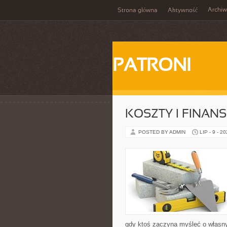
Archi
Strona główna
Aktywność
PATRONI
KOSZTY I FINAN
POSTED BY ADMIN
LIP - 9 - 2
gdy ktoś zaczyna myśleć o własn