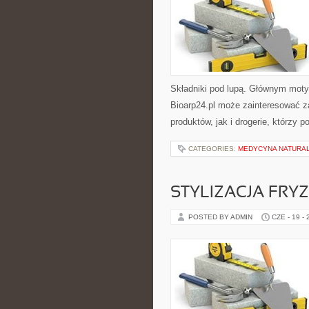
Składniki pod lupą. Głównym moty
Bioarp24.pl może zainteresować 
produktów, jak i drogerie, którzy 
CATEGORIES:
MEDYCYNA NATURA
STYLIZACJA FRY
POSTED BY ADMIN
CZE - 19 -