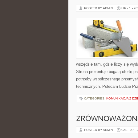
POSTED BY ADMIN
LIP - 1 - 2
wszędzie tam, gdzie liczy się wy
Strona prezentuje bogatą ofertę pr
potrzeby współczesnego przemysł
technicznych. Polecam Ludzie Prz
CATEGORIES:
KOMUNIKACJA Z DZI
ZRÓWNOWAŻON
POSTED BY ADMIN
CZE - 27 -