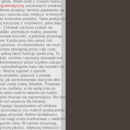
e głodu. Wiele osób z czasem tworzy
log tematyczny
sezonowych smaków,
ubione przepisy, terminy pojawiania się
yw i owoców oraz miejsca, w których
ć konkretne produkty. Takie podejście
ej korzystać z możliwości, jakie daje
ek. Człowiek zaczyna czekać na
alijki, późniejsze maliny, jesienne
imowe kiszonki, a jedzenie przestaje
ne. Każda pora roku wnosi coś
zypomina, że różnorodność nie musi
otyki dostępnej przez cały czas.
i pełnią także funkcję społeczną. To
tkań, rozmów i wymiany doświadczeń.
dominowanym przez szybkie zakupy
i samoobsługowe kasy taki kontakt ma
ć. Można zapytać o sposób
a produktu, poprosić o poradę,
się, jak przechowywać warzywa albo
tać mniej znany składnik. Powstaje
ta na zaufaniu, a nie wyłącznie na
la wielu osób to właśnie ten ludzki
ów okazuje się najcenniejszy. Nie bez
st też wsparcie dla lokalnej
Kupując bezpośrednio od rolników,
 pszczelarzy czy małych producentów,
gają utrzymać drobne działalności,
 nie mają szans konkurować z wielkimi
łącznie ceną. W zamian otrzymują
yższej jakości, większej świeżości i