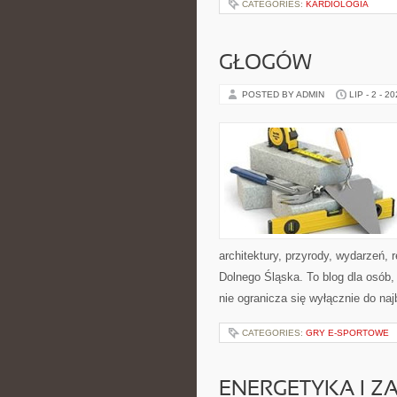
CATEGORIES:
KARDIOLOGIA
GŁOGÓW
POSTED BY ADMIN
LIP - 2 - 2
architektury, przyrody, wydarzeń,
Dolnego Śląska. To blog dla osób
nie ogranicza się wyłącznie do na
CATEGORIES:
GRY E-SPORTOWE
ENERGETYKA I Z