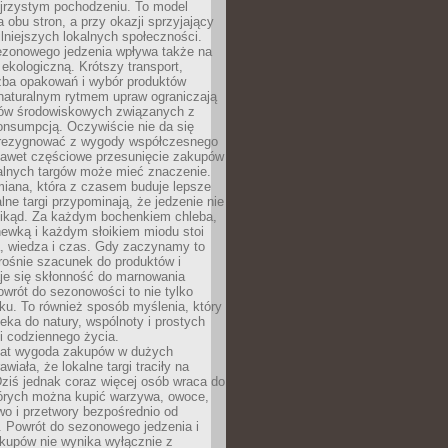
ejrzystym pochodzeniu. To model
a obu stron, a przy okazji sprzyjający
lniejszych lokalnych społeczności.
ezonowego jedzenia wpływa także na
kologiczną. Krótszy transport,
czba opakowań i wybór produktów
naturalnym rytmem upraw ograniczają
ów środowiskowych związanych z
onsumpcją. Oczywiście nie da się
zrezygnować z wygody współczesnego
 nawet częściowe przesunięcie zakupów
kalnych targów może mieć znaczenie.
miana, która z czasem buduje lepsze
lne targi przypominają, że jedzenie nie
znikąd. Za każdym bochenkiem chleba,
ewką i każdym słoikiem miodu stoi
a, wiedza i czas. Gdy zaczynamy to
rośnie szacunek do produktów i
je się skłonność do marnowania
wrót do sezonowości to nie tylko
u. To również sposób myślenia, który
ieka do natury, wspólnoty i prostych
i codziennego życia.
 lat wygoda zakupów w dużych
wiała, że lokalne targi traciły na
ziś jednak coraz więcej osób wraca do
tórych można kupić warzywa, owoce,
wo i przetwory bezpośrednio od
. Powrót do sezonowego jedzenia i
akupów nie wynika wyłącznie z