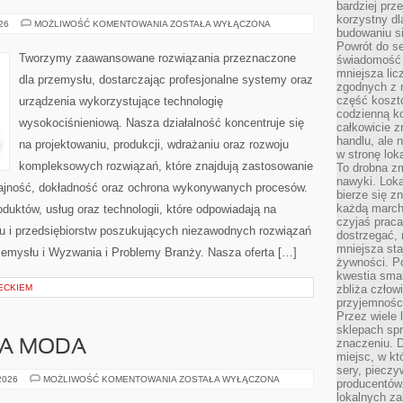
bardziej prz
korzystny dl
ENERGETYKA
026
MOŻLIWOŚĆ KOMENTOWANIA
ZOSTAŁA WYŁĄCZONA
budowaniu si
I
ZASOBY
Powrót do s
Tworzymy zaawansowane rozwiązania przeznaczone
świadomość e
mniejsza li
dla przemysłu, dostarczając profesjonalne systemy oraz
zgodnych z 
część koszt
urządzenia wykorzystujące technologię
codzienną k
wysokociśnieniową. Nasza działalność koncentruje się
całkowicie 
handlu, ale
na projektowaniu, produkcji, wdrażaniu oraz rozwoju
w stronę lo
kompleksowych rozwiązań, które znajdują zastosowanie
To drobna z
nawyki. Loka
dajność, dokładność oraz ochrona wykonywanych procesów.
bierze się 
każdą march
oduktów, usług oraz technologii, które odpowiadają na
czyjaś prac
u i przedsiębiorstw poszukujących niezawodnych rozwiązań
dostrzegać, 
mniejsza sta
emysłu i Wyzwania i Problemy Branży. Nasza oferta […]
żywności. Po
kwestia smak
ECKIEM
zbliża człow
przyjemnośc
Przez wiele
sklepach spra
znaczeniu. D
A MODA
miejsc, w k
sery, pieczy
ZRÓWNOWAŻONA
 2026
MOŻLIWOŚĆ KOMENTOWANIA
ZOSTAŁA WYŁĄCZONA
producentów
MODA
lokalnych z