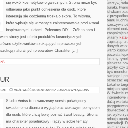
się wokół kosmetyków organicznych. Strona może być
warzyw, sała
buraki, twar
odbierana jako punkt odniesienia dla osób, które
śliwkami zac
z przypadko
interesują się codzienną troską o skórę. To witryna,
temu kuchnia
która wpisuje się w rosnące zainteresowanie produktami
rzeczywistoś
element codz
inspirowanymi ziołami. Polecamy DIY – Zrób to sam i
zaspokojeni
wem strony jest oferta produktów kosmetycznych.
własny
kata
zapisując ul
zarówno użytkowników szukających sprawdzonych
danych warz
warto kupowa
poszukują naturalnych preparatów. Charakter […]
pozwala lepi
lokalny ryn
LNA
pierwsze now
grzyby czy z
być monoton
swojego i pr
ZUR
oznaczać egz
Lokalne targ
miejsca spo
STYLIZACJA
 2026
MOŻLIWOŚĆ KOMENTOWANIA
ZOSTAŁA WYŁĄCZONA
W świecie z
FRYZUR
internetowe 
Studio Veriss to nowoczesny serwis poświęcony
dużą wartoś
przygotowani
świadomemu dbaniu o wygląd oraz ciekawym pomysłom
dowiedzieć 
dla osób, które chcą lepiej poznać świat beauty. Strona
jak wykorzys
relacja opar
ma charakter poradnikowy i łączy w sobie tematy
transakcji. D
wymiar zakup