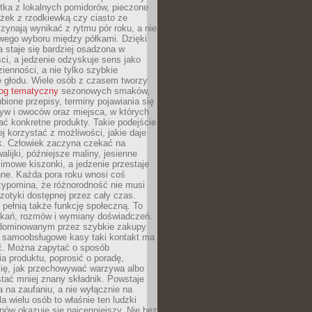
tka z lokalnych pomidorów, pieczone
ożek z rzodkiewką czy ciasto ze
zynają wynikać z rytmu pór roku, a nie
wego wyboru między półkami. Dzięki
 staje się bardziej osadzona w
ci, a jedzenie odzyskuje sens jako
ienności, a nie tylko szybkie
e głodu. Wiele osób z czasem tworzy
log tematyczny
sezonowych smaków,
ubione przepisy, terminy pojawiania się
yw i owoców oraz miejsca, w których
ć konkretne produkty. Takie podejście
ej korzystać z możliwości, jakie daje
ek. Człowiek zaczyna czekać na
alijki, późniejsze maliny, jesienne
imowe kiszonki, a jedzenie przestaje
ne. Każda pora roku wnosi coś
zypomina, że różnorodność nie musi
otyki dostępnej przez cały czas.
i pełnią także funkcję społeczną. To
tkań, rozmów i wymiany doświadczeń.
dominowanym przez szybkie zakupy
i samoobsługowe kasy taki kontakt ma
ć. Można zapytać o sposób
a produktu, poprosić o poradę,
się, jak przechowywać warzywa albo
tać mniej znany składnik. Powstaje
ta na zaufaniu, a nie wyłącznie na
la wielu osób to właśnie ten ludzki
ów okazuje się najcenniejszy. Nie bez