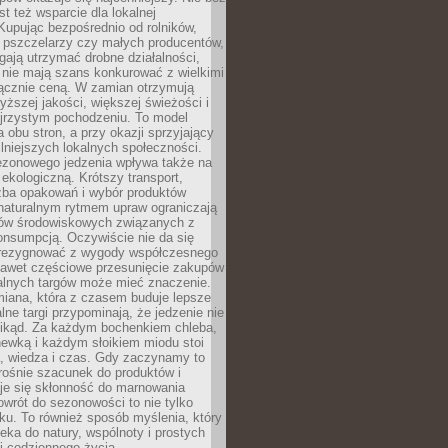
st też wsparcie dla lokalnej
Kupując bezpośrednio od rolników,
 pszczelarzy czy małych producentów,
gają utrzymać drobne działalności,
 nie mają szans konkurować z wielkimi
łącznie ceną. W zamian otrzymują
yższej jakości, większej świeżości i
ejrzystym pochodzeniu. To model
a obu stron, a przy okazji sprzyjający
lniejszych lokalnych społeczności.
ezonowego jedzenia wpływa także na
kologiczną. Krótszy transport,
czba opakowań i wybór produktów
naturalnym rytmem upraw ograniczają
ów środowiskowych związanych z
onsumpcją. Oczywiście nie da się
zrezygnować z wygody współczesnego
 nawet częściowe przesunięcie zakupów
kalnych targów może mieć znaczenie.
miana, która z czasem buduje lepsze
lne targi przypominają, że jedzenie nie
znikąd. Za każdym bochenkiem chleba,
ewką i każdym słoikiem miodu stoi
a, wiedza i czas. Gdy zaczynamy to
rośnie szacunek do produktów i
je się skłonność do marnowania
wrót do sezonowości to nie tylko
u. To również sposób myślenia, który
ieka do natury, wspólnoty i prostych
i codziennego życia.