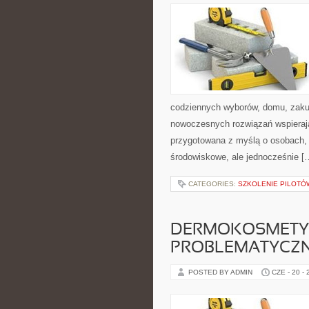
codziennych wyborów, domu, zakupó
nowoczesnych rozwiązań wspierając
przygotowana z myślą o osobach,
środowiskowe, ale jednocześnie [
CATEGORIES:
SZKOLENIE PILOTÓ
DERMOKOSMETYK
PROBLEMATYCZ
POSTED BY ADMIN
CZE - 20 -