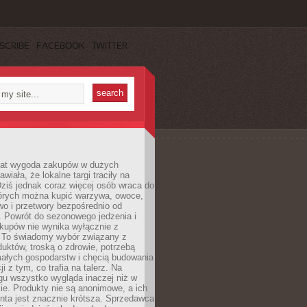
SCRIBE
FACEBOOK
TWITTER
 lat wygoda zakupów w dużych
wiała, że lokalne targi traciły na
ziś jednak coraz więcej osób wraca do
tórych można kupić warzywa, owoce,
wo i przetwory bezpośrednio od
. Powrót do sezonowego jedzenia i
akupów nie wynika wyłącznie z
 To świadomy wybór związany z
duktów, troską o zdrowie, potrzebą
małych gospodarstw i chęcią budowania
cji z tym, co trafia na talerz. Na
gu wszystko wygląda inaczej niż w
e. Produkty nie są anonimowe, a ich
enta jest znacznie krótsza. Sprzedawca