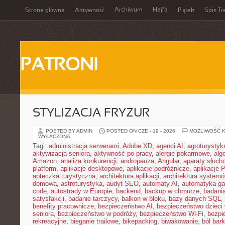
Archiwum
Hajfa
Strona główna
Aktywność
Piątek
Spis Tr
PATRONI
STYLIZACJA FRYZUR
POSTED BY ADMIN
POSTED ON CZE - 19 - 2026
MOŻLIWOŚĆ 
WYŁĄCZONA
Tagi:
administracja serwerami
,
Adobe XD
,
agenci AI
,
agroturysty
aktywizacja seniora
,
aktywność po pracy
,
alergie pokarmowe
,
alg
Amazon
,
analiza konkurencji
,
andropauza
,
Angular
,
aparaty słuch
platform
,
aplikacje desktopowe
,
aplikacje podróżnicze
,
aplikacje
apteczka turystyczna
,
architektura aplikacji
,
architektura system
domowa
,
astroturystyka
,
audyt SEO
,
automaty AI
,
automatyka g
code
,
autostrady w Europie
,
backend
,
backup w chmurze
,
badania
satysfakcji
,
badanie tarczycy
,
balkon w bloku
,
bazy danych SQL
,
benefity pracownicze
,
bezpieczeństwo AI
,
bezpieczeństwo dzieci
seniora
,
bezpieczeństwo w podróży
,
bezpieczeństwo Wi-Fi
,
bezpi
rekreacyjne
,
bieganie trailowe
,
bikepacking
,
biwakowanie
,
ból bar