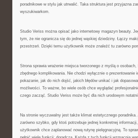
poradnikowe w stylu jak utrwalić. Taka struktura jest przyjazna z
wyszukiwarkom.
Studio Veriss można opisać jako internetowy magazyn beauty. Je
tym, że nie ogranicza się do jednej wąskiej dziedziny. Łączy maki
przestrzeń. Dzięki temu użytkownik może znaleźć tu zarówno po
Strona sprawia wrażenie miejsca tworzonego z myślą o osobach, k
zbędnego komplikowania. Nie chodzi wyłącznie o prezentowanie id
pokazanie, jak do nich dojść, jakich błędów unikać i jak dopasow
możliwości. To ważne, bo wiele osób chce wyglądać profesjonalni
czego zacząć. Studio Veriss może być dla nich urodowym notatn
Na stronie wyczuwalny jest także klimat estetycznego poradnika.
zarówno szybko, gdy ktoś potrzebuje jednej konkretnej informacji, 
użytkownik chce zaplanować nową rutynę pielęgnacyjną. To spraw
pełnić wiele funkcji: doradczą. Każda z tych funkcji wzmacnia wa