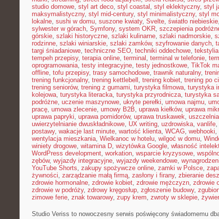
studio domowe
,
styl art deco
,
styl coastal
,
styl eklektyczny
,
styl 
maksymalistyczny
,
styl mid-century
,
styl minimalistyczny
,
styl m
lokalne
,
sushi w domu
,
suszone kwiaty
,
Svelte
,
światło niebieskie
sylwester w górach
,
Symfony
,
system OKR
,
szczepienia podróżn
górskie
,
szlaki historyczne
,
szlaki kulinarne
,
szlaki nadmorskie
,
s
rodzinne
,
szlaki winiarskie
,
szlaki zamków
,
szyfrowanie danych
,
t
targi śniadaniowe
,
techniczne SEO
,
techniki oddechowe
,
tekstyl
tempeh przepisy
,
terapia online
,
terminal
,
terminal w telefonie
,
ter
oprogramowania
,
testy integracyjne
,
testy jednostkowe
,
TikTok ma
offline
,
tofu przepisy
,
trasy samochodowe
,
trawnik naturalny
,
treni
trening funkcjonalny
,
trening kettlebell
,
trening kobiet
,
trening po c
trening seniorów
,
trening z gumami
,
turystyka filmowa
,
turystyka i
kolejowa
,
turystyka literacka
,
turystyka przyrodnicza
,
turystyka s
podróżne
,
uczenie maszynowe
,
ukryte perełki
,
umowa najmu
,
umo
pracę
,
umowa zlecenie
,
umowy B2B
,
uprawa kiełków
,
uprawa mikr
uprawa papryki
,
uprawa pomidorów
,
uprawa truskawek
,
uszczelnia
uwierzytelnianie dwuskładnikowe
,
UX writing
,
uzdrowiska
,
vanlife
postawy
,
wakacje last minute
,
wartość klienta
,
WCAG
,
webhooki
,
wentylacja mieszkania
,
Wielkanoc w hotelu
,
wilgoć w domu
,
Wind
winiety drogowe
,
witamina D
,
wizytówka Google
,
własność intelek
WordPress development
,
workation
,
wsparcie kryzysowe
,
wspóln
zębów
,
wyjazdy integracyjne
,
wyjazdy weekendowe
,
wynagrodzen
YouTube Shorts
,
zakupy spożywcze online
,
zamki w Polsce
,
zap
żywności
,
zarządzanie małą firmą
,
zasłony i firany
,
zbieranie des
zdrowie hormonalne
,
zdrowie kobiet
,
zdrowie mężczyzn
,
zdrowie 
zdrowie w podróży
,
zdrowy kręgosłup
,
zgłoszenie budowy
,
zgubio
zimowe ferie
,
znak towarowy
,
zupy krem
,
zwroty w sklepie
,
żywien
Studio Veriss to nowoczesny serwis poświęcony świadomemu db