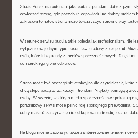
Studio Veriss ma potencjał jako portal z poradami dotyczącymi s
odwiedzać stronę, gdy potrzebuje odpowiedzi na drobny problem 
zakresowi tematów strona może towarzyszyć zarówno przy test
Wizerunek serwisu budują takie pojęcia jak profesjonalizm. Nie je
wyłącznie na jednym typie treści, lecz urodowy zbiór porad. Możn
osób, które lubią trendy z mediów społecznościowych. Dzięki tem
do szerokiego grona odbiorców.
Strona może być szczególnie atrakcyjna dla czytelniczek, które c
chcą ślepo podążać za każdym trendem. Artykuły pomagają zrozu
osoby. W świecie, w którym media społecznościowe pokazują częs
poradnikowy serwis może pełnić rolę spokojnego przewodnika. St
dobry makijaż zaczyna się nie od kopiowania trendu, lecz od dob
Na blogu można zauważyć także zainteresowanie tematem celebryc