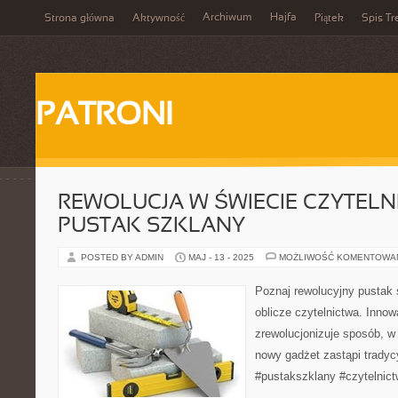
Archiwum
Hajfa
Strona główna
Aktywność
Piątek
Spis Tr
PATRONI
REWOLUCJA W ŚWIECIE CZYTELN
PUSTAK SZKLANY
POSTED BY ADMIN
MAJ - 13 - 2025
MOŻLIWOŚĆ KOMENTOWA
Poznaj rewolucyjny pustak 
oblicze czytelnictwa. Innow
zrewolucjonizuje sposób, w
nowy gadżet zastąpi tradyc
#pustakszklany #czytelnic