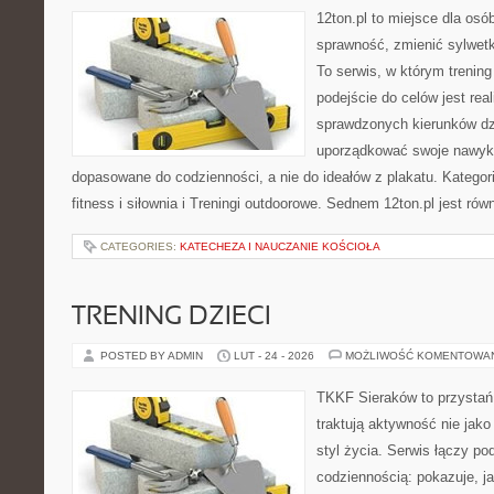
12ton.pl to miejsce dla osó
sprawność, zmienić sylwetk
To serwis, w którym trening 
podejście do celów jest rea
sprawdzonych kierunków dz
uporządkować swoje nawyki, 
dopasowane do codzienności, a nie do ideałów z plakatu. Kategor
fitness i siłownia i Treningi outdoorowe. Sednem 12ton.pl jest r
CATEGORIES:
KATECHEZA I NAUCZANIE KOŚCIOŁA
TRENING DZIECI
POSTED BY ADMIN
LUT - 24 - 2026
MOŻLIWOŚĆ KOMENTOWA
TKKF Sieraków to przystań i
traktują aktywność nie jako
styl życia. Serwis łączy po
codziennością: pokazuje, 