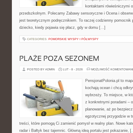
kontaktami rówieśniczymi 
przedszkolnym. Polecamy Zabawy sensoryczne i Ocena i obserwa
jest teoretycznym podręcznikiem. To raczej codzienny pomocnik 
dziecko, kiedy pojawia się płacz, gdy w domu […]
CATEGORIES:
POMORSKIE WYSPY I PÓŁWYSPY
PLAŻE POZA SEZONEM
POSTED BY ADMIN
LUT - 8 - 2026
MOŻLIWOŚĆ KOMENTOWAN
PensjonatPolonia.pl to mapa
kochają ocean i chcą odkry
wybrzeży. To miejsce, w k
z konkretnymi poradami – o
planowanie, aż po bezpiecz
egzotycznej przygodzie w tr
treści, które pomogą Ci zamienić pomysł w realny plan. Nowe kateg
radar i Bałtyk bez tajemnic. Główną ideą portalu jest pokazanie, [