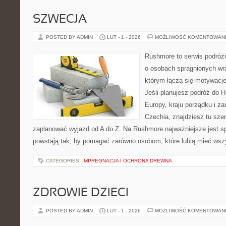
SZWECJA
POSTED BY ADMIN
LUT - 1 - 2026
MOŻLIWOŚĆ KOMENTOWAN
Rushmore to serwis podróżn
o osobach spragnionych wra
którym łączą się motywacj
Jeśli planujesz podróż do H
Europy, kraju porządku i za
Czechia, znajdziesz tu sze
zaplanować wyjazd od A do Z. Na Rushmore najważniejsze jest s
powstają tak, by pomagać zarówno osobom, które lubią mieć wszy
CATEGORIES:
IMPREGNACJA I OCHRONA DREWNA
ZDROWIE DZIECI
POSTED BY ADMIN
LUT - 1 - 2026
MOŻLIWOŚĆ KOMENTOWAN