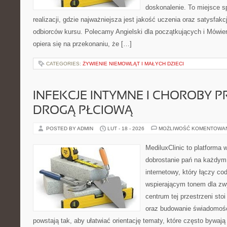
doskonalenie. To miejsce s
realizacji, gdzie najważniejsza jest jakość uczenia oraz satysfakc
odbiorców kursu. Polecamy Angielski dla początkujących i Mówien
opiera się na przekonaniu, że […]
CATEGORIES:
ŻYWIENIE NIEMOWLĄT I MAŁYCH DZIECI
INFEKCJE INTYMNE I CHOROBY 
DROGĄ PŁCIOWĄ
POSTED BY ADMIN
LUT - 18 - 2026
MOŻLIWOŚĆ KOMENTOWA
MediluxClinic to platforma 
dobrostanie pań na każdym e
internetowy, który łączy c
wspierającym tonem dla z
centrum tej przestrzeni sto
oraz budowanie świadomośc
powstają tak, aby ułatwiać orientację tematy, które często bywaj