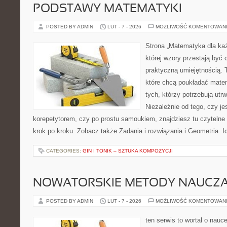
PODSTAWY MATEMATYKI
POSTED BY ADMIN
LUT - 7 - 2026
MOŻLIWOŚĆ KOMENTOWAN
Strona „Matematyka dla każ
której wzory przestają być 
praktyczną umiejętnością. 
które chcą poukładać mate
tych, którzy potrzebują utr
Niezależnie od tego, czy j
korepetytorem, czy po prostu samoukiem, znajdziesz tu czytelne 
krok po kroku. Zobacz także Zadania i rozwiązania i Geometria. I
CATEGORIES:
GIN I TONIK – SZTUKA KOMPOZYCJI
NOWATORSKIE METODY NAUCZA
POSTED BY ADMIN
LUT - 7 - 2026
MOŻLIWOŚĆ KOMENTOWAN
ten serwis to wortal o nauce