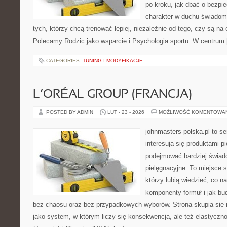
po kroku, jak dbać o bezpie
charakter w duchu świadomej
tych, którzy chcą trenować lepiej, niezależnie od tego, czy są na 
Polecamy Rodzic jako wsparcie i Psychologia sportu. W centrum
CATEGORIES:
TUNING I MODYFIKACJE
L’ORÉAL GROUP (FRANCJA)
POSTED BY ADMIN
LUT - 23 - 2026
MOŻLIWOŚĆ KOMENTOWA
johnmasters-polska.pl to se
interesują się produktami p
podejmować bardziej świa
pielęgnacyjne. To miejsce 
którzy lubią wiedzieć, co na
komponenty formuł i jak bu
bez chaosu oraz bez przypadkowych wyborów. Strona skupia się n
jako system, w którym liczy się konsekwencja, ale też elastycz