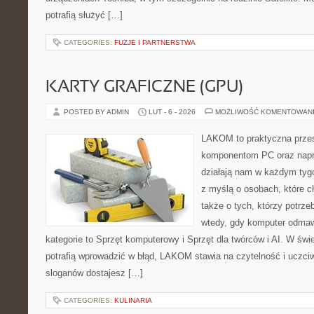
potrafią służyć […]
CATEGORIES:
FUZJE I PARTNERSTWA
KARTY GRAFICZNE (GPU)
POSTED BY ADMIN
LUT - 6 - 2026
MOŻLIWOŚĆ KOMENTOWAN
LAKOM to praktyczna prze
komponentom PC oraz napr
działają nam w każdym tyg
z myślą o osobach, które 
także o tych, którzy potrz
wtedy, gdy komputer odmaw
kategorie to Sprzęt komputerowy i Sprzęt dla twórców i AI. W świ
potrafią wprowadzić w błąd, LAKOM stawia na czytelność i uczci
sloganów dostajesz […]
CATEGORIES:
KULINARIA