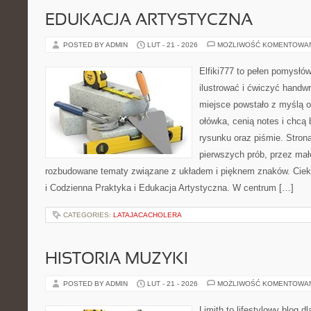
EDUKACJA ARTYSTYCZNA
POSTED BY ADMIN
LUT - 21 - 2026
MOŻLIWOŚĆ KOMENTOWA
Elfiki777 to pełen pomysłów
ilustrować i ćwiczyć handw
miejsce powstało z myślą o
ołówka, cenią notes i chcą
rysunku oraz piśmie. Stron
pierwszych prób, przez małe
rozbudowane tematy związane z układem i pięknem znaków. Ciek
i Codzienna Praktyka i Edukacja Artystyczna. W centrum […]
CATEGORIES:
LATAJACACHOLERA
HISTORIA MUZYKI
POSTED BY ADMIN
LUT - 21 - 2026
MOŻLIWOŚĆ KOMENTOWA
Limith to lifestylowy blog d