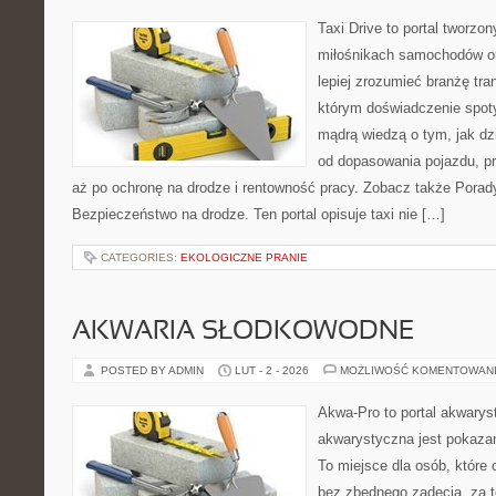
Taxi Drive to portal tworzon
miłośnikach samochodów or
lepiej zrozumieć branżę tra
którym doświadczenie spoty
mądrą wiedzą o tym, jak d
od dopasowania pojazdu, p
aż po ochronę na drodze i rentowność pracy. Zobacz także Porady
Bezpieczeństwo na drodze. Ten portal opisuje taxi nie […]
CATEGORIES:
EKOLOGICZNE PRANIE
AKWARIA SŁODKOWODNE
POSTED BY ADMIN
LUT - 2 - 2026
MOŻLIWOŚĆ KOMENTOWAN
Akwa-Pro to portal akwarys
akwarystyczna jest pokazan
To miejsce dla osób, które 
bez zbędnego zadęcia, za t