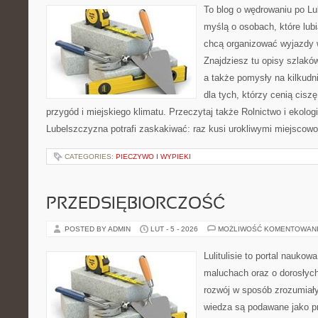
To blog o wędrowaniu po Lu
myślą o osobach, które lub
chcą organizować wyjazdy 
Znajdziesz tu opisy szlaków
a także pomysły na kilkudn
dla tych, którzy cenią ciszę
przygód i miejskiego klimatu. Przeczytaj także Rolnictwo i ekologia
Lubelszczyzna potrafi zaskakiwać: raz kusi urokliwymi miejscow
CATEGORIES:
PIECZYWO I WYPIEKI
PRZEDSIĘBIORCZOŚĆ
POSTED BY ADMIN
LUT - 5 - 2026
MOŻLIWOŚĆ KOMENTOWAN
Lulitulisie to portal nauko
maluchach oraz o dorosłych
rozwój w sposób zrozumiały
wiedza są podawane jako pr