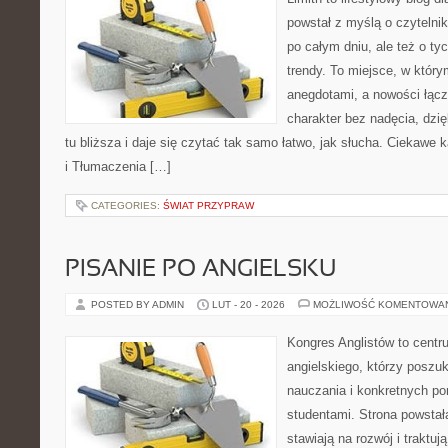
powstał z myślą o czytelni
po całym dniu, ale też o ty
trendy. To miejsce, w który
anegdotami, a nowości łącz
charakter bez nadęcia, dzi
tu bliższa i daje się czytać tak samo łatwo, jak słucha. Ciekawe k
i Tłumaczenia […]
CATEGORIES:
ŚWIAT PRZYPRAW
PISANIE PO ANGIELSKU
POSTED BY ADMIN
LUT - 20 - 2026
MOŻLIWOŚĆ KOMENTOWA
Kongres Anglistów to centr
angielskiego, którzy poszu
nauczania i konkretnych p
studentami. Strona powstał
stawiają na rozwój i traktuj