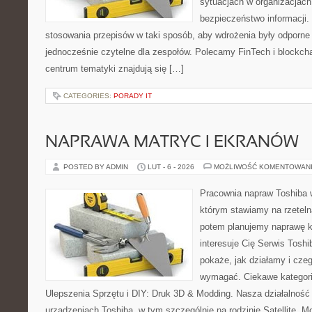
sytuacjach w organizacjach
bezpieczeństwo informacji. 
stosowania przepisów w taki sposób, aby wdrożenia były odporne 
jednocześnie czytelne dla zespołów. Polecamy FinTech i blockcha
centrum tematyki znajdują się […]
CATEGORIES:
PORADY IT
NAPRAWA MATRYC I EKRANÓW
POSTED BY ADMIN
LUT - 6 - 2026
MOŻLIWOŚĆ KOMENTOWAN
Pracownia napraw Toshiba 
którym stawiamy na rzeteln
potem planujemy naprawę kr
interesuje Cię Serwis Toshi
pokaże, jak działamy i cze
wymagać. Ciekawe kategorie
Ulepszenia Sprzętu i DIY: Druk 3D & Modding. Nasza działalność 
urządzeniach Toshiba, w tym szczególnie na rodzinie Satellite. 