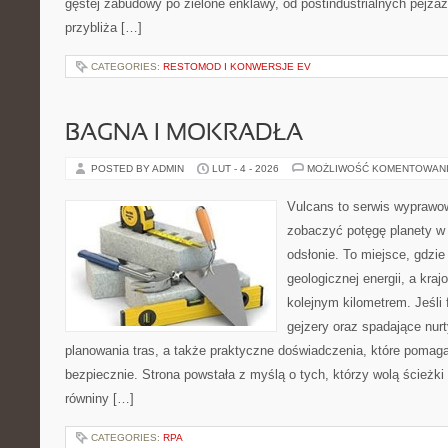
gęstej zabudowy po zielone enklawy, od postindustrialnych pejza
przybliża […]
CATEGORIES:
RESTOMOD I KONWERSJE EV
BAGNA I MOKRADŁA
POSTED BY ADMIN
LUT - 4 - 2026
MOŻLIWOŚĆ KOMENTOWAN
Vulcans to serwis wyprawow
zobaczyć potęgę planety w j
odsłonie. To miejsce, gdzie 
geologicznej energii, a kra
kolejnym kilometrem. Jeśli 
gejzery oraz spadające nurt
planowania tras, a także praktyczne doświadczenia, które pomag
bezpiecznie. Strona powstała z myślą o tych, którzy wolą ścieżk
równiny […]
CATEGORIES:
RPA