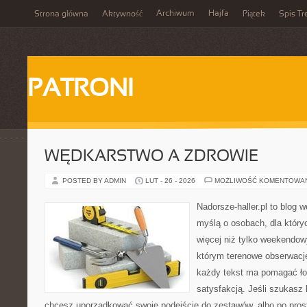
Archiwum
Hajfa
Strona główna
Aktywność
Piątek
Spis Tr
PATRONI
WĘDKARSTWO A ZDROWIE
POSTED BY ADMIN
LUT - 26 - 2026
MOŻLIWOŚĆ KOMENTOWA
Nadorsze-haller.pl to blog w
myślą o osobach, dla któr
więcej niż tylko weekendo
którym terenowe obserwacje
każdy tekst ma pomagać łow
satysfakcją. Jeśli szukas
chcesz uporządkować swoje podejście do zestawów, albo po prost