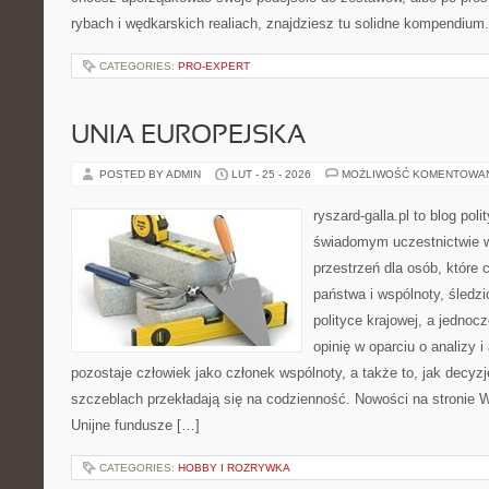
rybach i wędkarskich realiach, znajdziesz tu solidne kompendium
CATEGORIES:
PRO-EXPERT
UNIA EUROPEJSKA
POSTED BY ADMIN
LUT - 25 - 2026
MOŻLIWOŚĆ KOMENTOWA
ryszard-galla.pl to blog pol
świadomym uczestnictwie w
przestrzeń dla osób, które
państwa i wspólnoty, śledz
polityce krajowej, a jedno
opinię w oparciu o analizy 
pozostaje człowiek jako członek wspólnoty, a także to, jak decy
szczeblach przekładają się na codzienność. Nowości na stronie W
Unijne fundusze […]
CATEGORIES:
HOBBY I ROZRYWKA