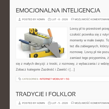
EMOCJONALNA INTELIGENCJA
POSTED BY ADMIN
LUT - 6 - 2026
MOŻLIWOŚĆ KOMENTOWAN
Lovsy.pl to przestrzeń prz
czułość przenika się z ruty
momenty w małe święto. To 
też dla zabieganych, którz
rozmowę. Lovsy.pl nie pozu
zamiast tego przypomina, 
się z małych decyzji: z troski, z rozmowy, z wybaczania i z wdzi
Zobacz kategorie Zazdrość i Zawiść i […]
CATEGORIES:
INTERNET MOBILNY I 5G
TRADYCJE I FOLKLOR
POSTED BY ADMIN
LUT - 5 - 2026
MOŻLIWOŚĆ KOMENTOWAN