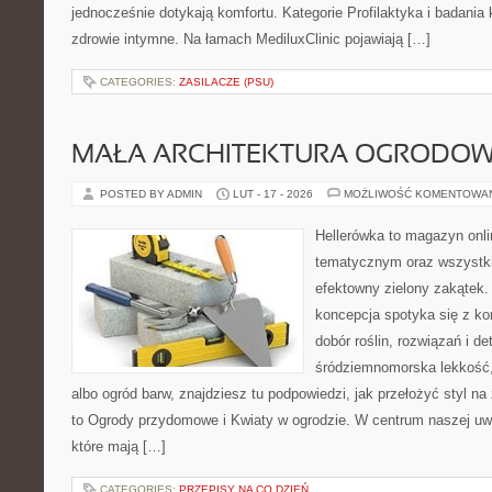
jednocześnie dotykają komfortu. Kategorie Profilaktyka i badania k
zdrowie intymne. Na łamach MediluxClinic pojawiają […]
CATEGORIES:
ZASILACZE (PSU)
MAŁA ARCHITEKTURA OGRODO
POSTED BY ADMIN
LUT - 17 - 2026
MOŻLIWOŚĆ KOMENTOWA
Hellerówka to magazyn onl
tematycznym oraz wszystk
efektowny zielony zakątek.
koncepcja spotyka się z kon
dobór roślin, rozwiązań i det
śródziemnomorska lekkość
albo ogród barw, znajdziesz tu podpowiedzi, jak przełożyć styl n
to Ogrody przydomowe i Kwiaty w ogrodzie. W centrum naszej uwa
które mają […]
CATEGORIES:
PRZEPISY NA CO DZIEŃ