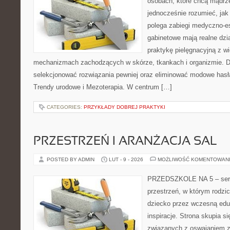
osobach, które chcą mądrze
jednocześnie rozumieć, jak
polega zabiegi medyczno-es
gabinetowe mają realne dzia
praktykę pielęgnacyjną z w
mechanizmach zachodzących w skórze, tkankach i organizmie. D
selekcjonować rozwiązania pewniej oraz eliminować modowe hasła
Trendy urodowe i Mezoterapia. W centrum […]
CATEGORIES:
PRZYKŁADY DOBREJ PRAKTYKI
PRZESTRZEŃ I ARANŻACJA SAL
POSTED BY ADMIN
LUT - 9 - 2026
MOŻLIWOŚĆ KOMENTOWAN
PRZEDSZKOLE NA 5 – serwi
przestrzeń, w którym rodzi
dziecko przez wczesną edu
inspiracje. Strona skupia 
związanych z oswajaniem z