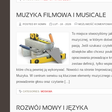
MUZYKA FILMOWA I MUSICALE
POSTED BY ADMIN
LUT - 16 - 2026
MOŻLIWOŚĆ KOMENTOWA
To miejsce stworzyliśmy ja
muzycznej, w którym doświ
pasją. Jeśli szukasz czytel
dźwięków albo chcesz poukł
opracowania prowadzące kro
zestaw definicji, tylko wsp
które chcą pewniej ją wykonywać. Nowości na stronie Improwizac
Muzyka. W centrum serwisu są kluczowe elementy muzycznego a
prowadzenie głosu oraz czytanie […]
CATEGORIES:
MOSKWA
ROZWÓJ MOWY I JĘZYKA