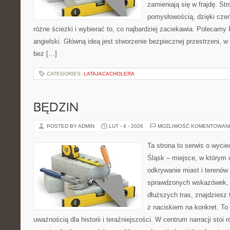
zamieniają się w frajdę. St
pomysłowością, dzięki cz
różne ścieżki i wybierać to, co najbardziej zaciekawia. Polecamy
angielski. Główną ideą jest stworzenie bezpiecznej przestrzeni, w
bez […]
CATEGORIES:
LATAJACACHOLERA
BĘDZIN
POSTED BY ADMIN
LUT - 4 - 2026
MOŻLIWOŚĆ KOMENTOWAN
Ta strona to serwis o wyci
Śląsk – miejsce, w którym
odkrywanie miast i terenów 
sprawdzonych wskazówek, 
dłuższych tras, znajdziesz 
z naciskiem na konkret. To 
uważnością dla historii i teraźniejszości. W centrum narracji stoi