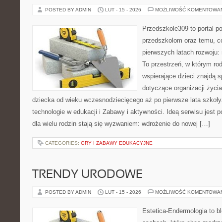
POSTED BY ADMIN
LUT - 15 - 2026
MOŻLIWOŚĆ KOMENTOWA
Przedszkole309 to portal 
przedszkolom oraz temu, c
pierwszych latach rozwoju
To przestrzeń, w którym rod
wspierające dzieci znajdą s
dotyczące organizacji życi
dziecka od wieku wczesnodziecięcego aż po pierwsze lata szkoł
technologie w edukacji i Zabawy i aktywności. Ideą serwisu jest 
dla wielu rodzin stają się wyzwaniem: wdrożenie do nowej […]
CATEGORIES:
GRY I ZABAWY EDUKACYJNE
TRENDY URODOWE
POSTED BY ADMIN
LUT - 15 - 2026
MOŻLIWOŚĆ KOMENTOWA
Estetica-Endermologia to b