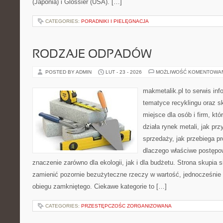
(Japonia) i Glossier (USA). […]
CATEGORIES:
PORADNIKI I PIELĘGNACJA
RODZAJE ODPADÓW
POSTED BY ADMIN
LUT - 23 - 2026
MOŻLIWOŚĆ KOMENTOWA
makmetalik.pl to serwis in
tematyce recyklingu oraz 
miejsce dla osób i firm, któ
działa rynek metali, jak p
sprzedaży, jak przebiega pr
dlaczego właściwe postęp
znaczenie zarówno dla ekologii, jak i dla budżetu. Strona skupia s
zamienić pozornie bezużyteczne rzeczy w wartość, jednocześnie
obiegu zamkniętego. Ciekawe kategorie to […]
CATEGORIES:
PRZESTĘPCZOŚC ZORGANIZOWANA