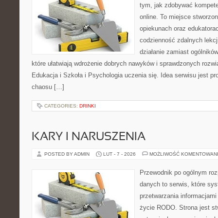
tym, jak zdobywać kompete
online. To miejsce stworzo
opiekunach oraz edukatora
codzienność zdalnych lekcji.
działanie zamiast ogólników
które ułatwiają wdrożenie dobrych nawyków i sprawdzonych rozwią
Edukacja i Szkoła i Psychologia uczenia się. Idea serwisu jest pr
chaosu […]
CATEGORIES:
DRINKI
KARY I NARUSZENIA
POSTED BY ADMIN
LUT - 7 - 2026
MOŻLIWOŚĆ KOMENTOWAN
Przewodnik po ogólnym roz
danych to serwis, które sy
przetwarzania informacjami
życie RODO. Strona jest st