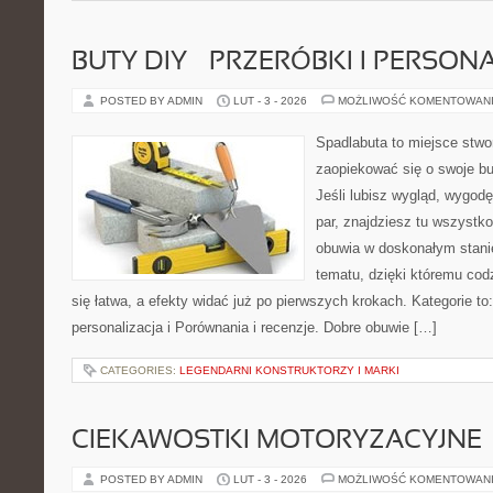
BUTY DIY – PRZERÓBKI I PERSON
POSTED BY ADMIN
LUT - 3 - 2026
MOŻLIWOŚĆ KOMENTOWAN
Spadlabuta to miejsce stwo
zaopiekować się o swoje bu
Jeśli lubisz wygląd, wygod
par, znajdziesz tu wszystko
obuwia w doskonałym stanie
tematu, dzięki któremu codz
się łatwa, a efekty widać już po pierwszych krokach. Kategorie to:
personalizacja i Porównania i recenzje. Dobre obuwie […]
CATEGORIES:
LEGENDARNI KONSTRUKTORZY I MARKI
CIEKAWOSTKI MOTORYZACYJNE
POSTED BY ADMIN
LUT - 3 - 2026
MOŻLIWOŚĆ KOMENTOWAN