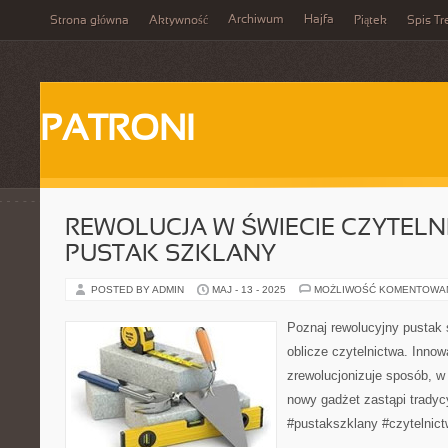
Archiwum
Hajfa
Strona główna
Aktywność
Piątek
Spis Tr
PATRONI
REWOLUCJA W ŚWIECIE CZYTELN
PUSTAK SZKLANY
POSTED BY ADMIN
MAJ - 13 - 2025
MOŻLIWOŚĆ KOMENTOWA
Poznaj rewolucyjny pustak 
oblicze czytelnictwa. Innow
zrewolucjonizuje sposób, w
nowy gadżet zastąpi tradyc
#pustakszklany #czytelnic