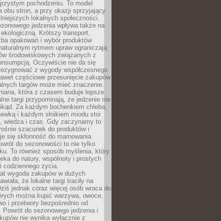
ejrzystym pochodzeniu. To model
a obu stron, a przy okazji sprzyjający
lniejszych lokalnych społeczności.
ezonowego jedzenia wpływa także na
kologiczną. Krótszy transport,
czba opakowań i wybór produktów
naturalnym rytmem upraw ograniczają
ów środowiskowych związanych z
onsumpcją. Oczywiście nie da się
zrezygnować z wygody współczesnego
 nawet częściowe przesunięcie zakupów
kalnych targów może mieć znaczenie.
miana, która z czasem buduje lepsze
lne targi przypominają, że jedzenie nie
znikąd. Za każdym bochenkiem chleba,
ewką i każdym słoikiem miodu stoi
a, wiedza i czas. Gdy zaczynamy to
rośnie szacunek do produktów i
je się skłonność do marnowania
wrót do sezonowości to nie tylko
u. To również sposób myślenia, który
ieka do natury, wspólnoty i prostych
i codziennego życia.
 lat wygoda zakupów w dużych
wiała, że lokalne targi traciły na
ziś jednak coraz więcej osób wraca do
tórych można kupić warzywa, owoce,
wo i przetwory bezpośrednio od
. Powrót do sezonowego jedzenia i
akupów nie wynika wyłącznie z