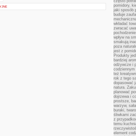
często potra
pomidory, ki
YJNE
jaki sposób
buduje zaufa
mechaniczną
wkładać tow
zwracać uwa
pochodzenie
wpływ na sma
smakują ina
poza natura
jest z pomid
Produkty je
bardziej aro
odżywcze i p
codziennym 
też kreatywn
rok z tego s
dopasować ja
natura. Zaku
planować pos
dojrzewa i c
prostsze, ba
warzyw, sała
buraki, twar
śliwkami zac
z przypadko
temu kuchnia
rzeczywistoś
element codz