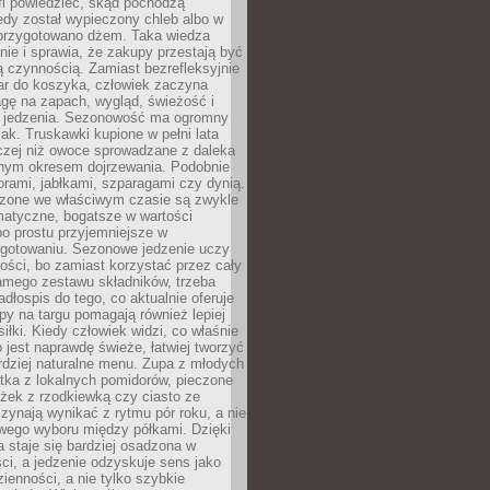
fi powiedzieć, skąd pochodzą
edy został wypieczony chleb albo w
 przygotowano dżem. Taka wiedza
nie i sprawia, że zakupy przestają być
 czynnością. Zamiast bezrefleksyjnie
ar do koszyka, człowiek zaczyna
gę na zapach, wygląd, świeżość i
 jedzenia. Sezonowość ma ogromny
k. Truskawki kupione w pełni lata
czej niż owoce sprowadzane z daleka
lnym okresem dojrzewania. Podobnie
orami, jabłkami, szparagami czy dynią.
dzone we właściwym czasie są zwykle
matyczne, bogatsze w wartości
o prostu przyjemniejsze w
gotowaniu. Sezonowe jedzenie uczy
ości, bo zamiast korzystać przez cały
amego zestawu składników, trzeba
dłospis do tego, co aktualnie oferuje
py na targu pomagają również lepiej
iłki. Kiedy człowiek widzi, co właśnie
o jest naprawdę świeże, łatwiej tworzyć
rdziej naturalne menu. Zupa z młodych
tka z lokalnych pomidorów, pieczone
ożek z rzodkiewką czy ciasto ze
zynają wynikać z rytmu pór roku, a nie
wego wyboru między półkami. Dzięki
 staje się bardziej osadzona w
ci, a jedzenie odzyskuje sens jako
ienności, a nie tylko szybkie