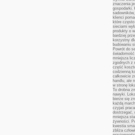
znaczenia je
gospodarki. 
sadowników,
klienci poma
które często
sieciami wy
produkty o w
bardziej prz
korzystny dl
budowaniu si
Powrót do s
świadomość e
mniejsza li
zgodnych z 
część koszt
codzienną k
całkowicie 
handlu, ale
w stronę lo
To drobna z
nawyki. Loka
bierze się 
każdą march
czyjaś prac
dostrzegać, 
mniejsza sta
żywności. Po
kwestia smak
zbliża człow
przyjemnośc