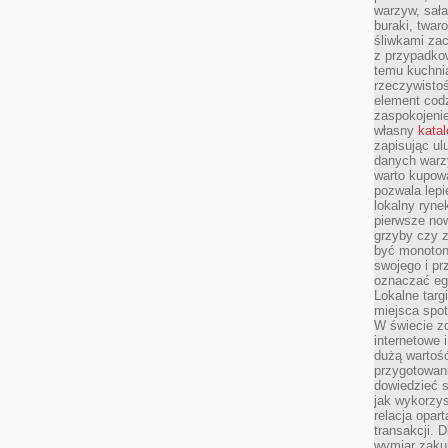
warzyw, sała
buraki, twar
śliwkami zac
z przypadko
temu kuchnia
rzeczywistoś
element codz
zaspokojeni
własny
kata
zapisując ul
danych warz
warto kupowa
pozwala lepi
lokalny ryn
pierwsze now
grzyby czy z
być monoton
swojego i pr
oznaczać egz
Lokalne targ
miejsca spo
W świecie z
internetowe 
dużą wartoś
przygotowani
dowiedzieć 
jak wykorzys
relacja opar
transakcji. D
wymiar zakup