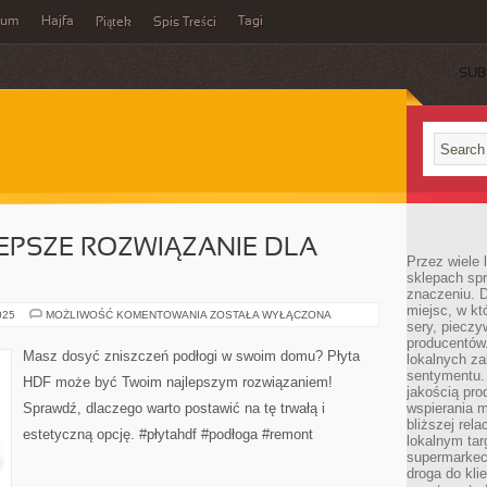
wum
Hajfa
Tagi
Piątek
Spis Treści
SUB
LEPSZE ROZWIĄZANIE DLA
Przez wiele
sklepach spra
znaczeniu. D
miejsc, w k
PŁYTA
025
MOŻLIWOŚĆ KOMENTOWANIA
ZOSTAŁA WYŁĄCZONA
sery, pieczy
HDF:
NAJLEPSZE
producentów
ROZWIĄZANIE
Masz dosyć zniszczeń podłogi w swoim domu? Płyta
lokalnych z
DLA
TWOJEGO
sentymentu.
HDF może być Twoim najlepszym rozwiązaniem!
DOMU
jakością pro
Sprawdź, dlaczego warto postawić na tę trwałą i
wspierania 
bliższej rela
estetyczną opcję. #płytahdf #podłoga #remont
lokalnym tar
supermarkeci
droga do kli