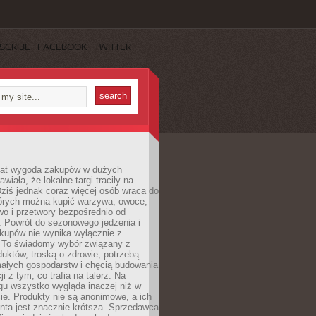
SCRIBE
FACEBOOK
TWITTER
 lat wygoda zakupów w dużych
wiała, że lokalne targi traciły na
ziś jednak coraz więcej osób wraca do
tórych można kupić warzywa, owoce,
wo i przetwory bezpośrednio od
. Powrót do sezonowego jedzenia i
akupów nie wynika wyłącznie z
 To świadomy wybór związany z
duktów, troską o zdrowie, potrzebą
małych gospodarstw i chęcią budowania
cji z tym, co trafia na talerz. Na
gu wszystko wygląda inaczej niż w
e. Produkty nie są anonimowe, a ich
enta jest znacznie krótsza. Sprzedawca