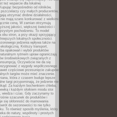
st też wsparcie dla lokalnej
Kupując bezpośrednio od rolników,
 pszczelarzy czy małych producentów,
gają utrzymać drobne działalności,
 nie mają szans konkurować z wielkimi
łącznie ceną. W zamian otrzymują
yższej jakości, większej świeżości i
ejrzystym pochodzeniu. To model
a obu stron, a przy okazji sprzyjający
lniejszych lokalnych społeczności.
ezonowego jedzenia wpływa także na
kologiczną. Krótszy transport,
czba opakowań i wybór produktów
naturalnym rytmem upraw ograniczają
ów środowiskowych związanych z
onsumpcją. Oczywiście nie da się
zrezygnować z wygody współczesnego
 nawet częściowe przesunięcie zakupów
kalnych targów może mieć znaczenie.
miana, która z czasem buduje lepsze
lne targi przypominają, że jedzenie nie
znikąd. Za każdym bochenkiem chleba,
ewką i każdym słoikiem miodu stoi
a, wiedza i czas. Gdy zaczynamy to
rośnie szacunek do produktów i
je się skłonność do marnowania
wrót do sezonowości to nie tylko
u. To również sposób myślenia, który
ieka do natury, wspólnoty i prostych
i codziennego życia.