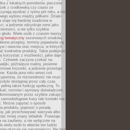
tka z lokalnych pomidorów, pieczone
ożek z rzodkiewką czy ciasto ze
zynają wynikać z rytmu pór roku, a nie
wego wyboru między półkami. Dzięki
 staje się bardziej osadzona w
ci, a jedzenie odzyskuje sens jako
ienności, a nie tylko szybkie
e głodu. Wiele osób z czasem tworzy
log tematyczny
sezonowych smaków,
ubione przepisy, terminy pojawiania się
yw i owoców oraz miejsca, w których
ć konkretne produkty. Takie podejście
ej korzystać z możliwości, jakie daje
ek. Człowiek zaczyna czekać na
alijki, późniejsze maliny, jesienne
imowe kiszonki, a jedzenie przestaje
ne. Każda pora roku wnosi coś
zypomina, że różnorodność nie musi
otyki dostępnej przez cały czas.
i pełnią także funkcję społeczną. To
tkań, rozmów i wymiany doświadczeń.
dominowanym przez szybkie zakupy
i samoobsługowe kasy taki kontakt ma
ć. Można zapytać o sposób
a produktu, poprosić o poradę,
się, jak przechowywać warzywa albo
tać mniej znany składnik. Powstaje
ta na zaufaniu, a nie wyłącznie na
la wielu osób to właśnie ten ludzki
ów okazuje się najcenniejszy. Nie bez