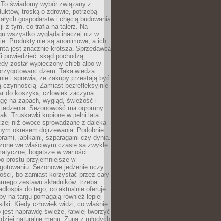
 To świadomy wybór związany z
duktów, troską o zdrowie, potrzebą
małych gospodarstw i chęcią budowania
cji z tym, co trafia na talerz. Na
gu wszystko wygląda inaczej niż w
e. Produkty nie są anonimowe, a ich
enta jest znacznie krótsza. Sprzedawca
fi powiedzieć, skąd pochodzą
edy został wypieczony chleb albo w
 przygotowano dżem. Taka wiedza
nie i sprawia, że zakupy przestają być
 czynnością. Zamiast bezrefleksyjnie
ar do koszyka, człowiek zaczyna
gę na zapach, wygląd, świeżość i
 jedzenia. Sezonowość ma ogromny
k. Truskawki kupione w pełni lata
czej niż owoce sprowadzane z daleka
lnym okresem dojrzewania. Podobnie
orami, jabłkami, szparagami czy dynią.
dzone we właściwym czasie są zwykle
matyczne, bogatsze w wartości
o prostu przyjemniejsze w
gotowaniu. Sezonowe jedzenie uczy
ości, bo zamiast korzystać przez cały
amego zestawu składników, trzeba
dłospis do tego, co aktualnie oferuje
py na targu pomagają również lepiej
iłki. Kiedy człowiek widzi, co właśnie
o jest naprawdę świeże, łatwiej tworzyć
rdziej naturalne menu. Zupa z młodych