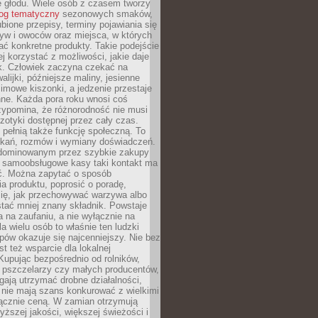
e głodu. Wiele osób z czasem tworzy
log tematyczny
sezonowych smaków,
ubione przepisy, terminy pojawiania się
yw i owoców oraz miejsca, w których
ć konkretne produkty. Takie podejście
ej korzystać z możliwości, jakie daje
ek. Człowiek zaczyna czekać na
alijki, późniejsze maliny, jesienne
imowe kiszonki, a jedzenie przestaje
ne. Każda pora roku wnosi coś
zypomina, że różnorodność nie musi
otyki dostępnej przez cały czas.
i pełnią także funkcję społeczną. To
tkań, rozmów i wymiany doświadczeń.
dominowanym przez szybkie zakupy
i samoobsługowe kasy taki kontakt ma
ć. Można zapytać o sposób
a produktu, poprosić o poradę,
się, jak przechowywać warzywa albo
tać mniej znany składnik. Powstaje
ta na zaufaniu, a nie wyłącznie na
la wielu osób to właśnie ten ludzki
ów okazuje się najcenniejszy. Nie bez
st też wsparcie dla lokalnej
Kupując bezpośrednio od rolników,
 pszczelarzy czy małych producentów,
gają utrzymać drobne działalności,
 nie mają szans konkurować z wielkimi
łącznie ceną. W zamian otrzymują
yższej jakości, większej świeżości i