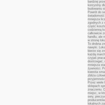
bardziej prz
korzystny dl
budowaniu si
Powrót do s
świadomość e
mniejsza li
zgodnych z 
część koszt
codzienną k
całkowicie 
handlu, ale
w stronę lo
To drobna z
nawyki. Loka
bierze się 
każdą march
czyjaś prac
dostrzegać, 
mniejsza sta
żywności. Po
kwestia smak
zbliża człow
przyjemnośc
Przez wiele
sklepach spra
znaczeniu. D
miejsc, w k
sery, pieczy
producentów
lokalnych z