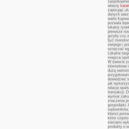
zaspokojeni
własny
kata
zapisując ul
danych warz
warto kupowa
pozwala lepi
lokalny ryn
pierwsze now
grzyby czy z
być monoton
swojego i pr
oznaczać egz
Lokalne targ
miejsca spo
W świecie z
internetowe 
dużą wartoś
przygotowani
dowiedzieć 
jak wykorzys
relacja opar
transakcji. D
wymiar zakup
znaczenia je
gospodarki. 
sadowników,
klienci poma
które często
sieciami wy
produkty o w