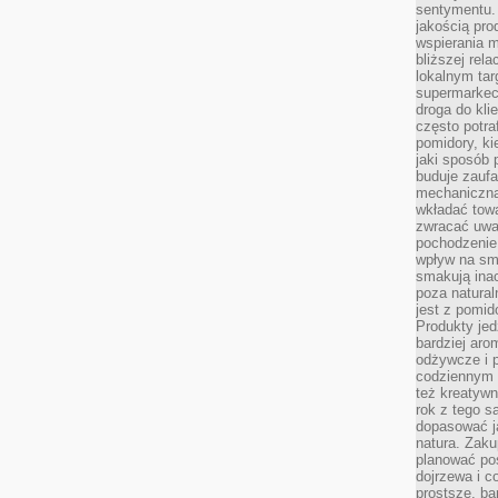
sentymentu.
jakością pro
wspierania 
bliższej rela
lokalnym tar
supermarkeci
droga do kli
często potra
pomidory, ki
jaki sposób
buduje zaufa
mechaniczną
wkładać tow
zwracać uwa
pochodzenie
wpływ na sma
smakują ina
poza natura
jest z pomid
Produkty je
bardziej aro
odżywcze i p
codziennym 
też kreatywn
rok z tego s
dopasować ja
natura. Zaku
planować pos
dojrzewa i c
prostsze, ba