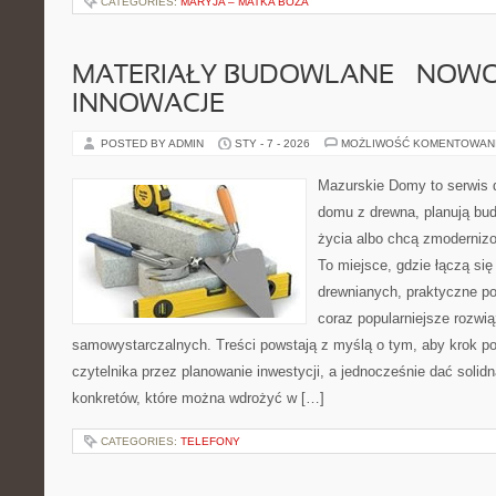
CATEGORIES:
MARYJA – MATKA BOŻA
MATERIAŁY BUDOWLANE – NOWOŚ
INNOWACJE
POSTED BY ADMIN
STY - 7 - 2026
MOŻLIWOŚĆ KOMENTOWAN
Mazurskie Domy to serwis d
domu z drewna, planują bu
życia albo chcą zmodernizo
To miejsce, gdzie łączą się
drewnianych, praktyczne p
coraz popularniejsze rozwi
samowystarczalnych. Treści powstają z myślą o tym, aby krok p
czytelnika przez planowanie inwestycji, a jednocześnie dać solidn
konkretów, które można wdrożyć w […]
CATEGORIES:
TELEFONY