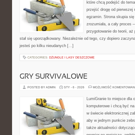
które chcą podejść do tema
przejść drogę od pierwszej 
egzamin. Strona skupia się
zrozumiała, a cały proces 
przygotowanie do teorii, a
stał się uporządkowany. Niezależnie od tego, czy dopiero zaczyn
jesteś po kilku nieudanych […]
CATEGORIES:
DŻUNGLE I LASY DESZCZOWE
GRY SURVIVALOWE
POSTED BY ADMIN
STY - 6 - 2026
MOŻLIWOŚĆ KOMENTOWAN
LumiGranie to miejsce dla o
komputerowe i chcą być na 
w świecie elektronicznej za
aby w jednym punkcie zebra
także aktualności dotyczące
premier po mniejsze, ambitne