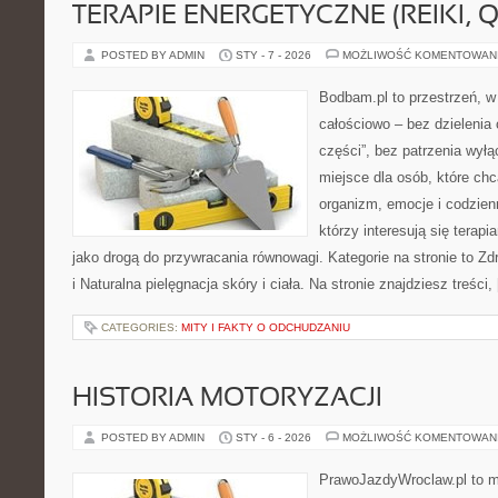
TERAPIE ENERGETYCZNE (REIKI, Q
POSTED BY ADMIN
STY - 7 - 2026
MOŻLIWOŚĆ KOMENTOWAN
Bodbam.pl to przestrzeń, w 
całościowo – bez dzielenia 
części”, bez patrzenia wyłą
miejsce dla osób, które chc
organizm, emocje i codzienn
którzy interesują się terap
jako drogą do przywracania równowagi. Kategorie na stronie to Zd
i Naturalna pielęgnacja skóry i ciała. Na stronie znajdziesz treści,
CATEGORIES:
MITY I FAKTY O ODCHUDZANIU
HISTORIA MOTORYZACJI
POSTED BY ADMIN
STY - 6 - 2026
MOŻLIWOŚĆ KOMENTOWAN
PrawoJazdyWroclaw.pl to m