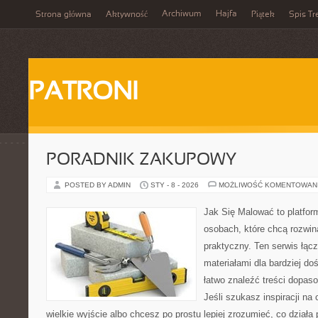
Archiwum
Hajfa
Strona główna
Aktywność
Piątek
Spis Tr
PATRONI
PORADNIK ZAKUPOWY
POSTED BY ADMIN
STY - 8 - 2026
MOŻLIWOŚĆ KOMENTOWAN
Jak Się Malować to platfor
osobach, które chcą rozwi
praktyczny. Ten serwis łąc
materiałami dla bardziej d
łatwo znaleźć treści dopas
Jeśli szukasz inspiracji na
wielkie wyjście albo chcesz po prostu lepiej zrozumieć, co działa 