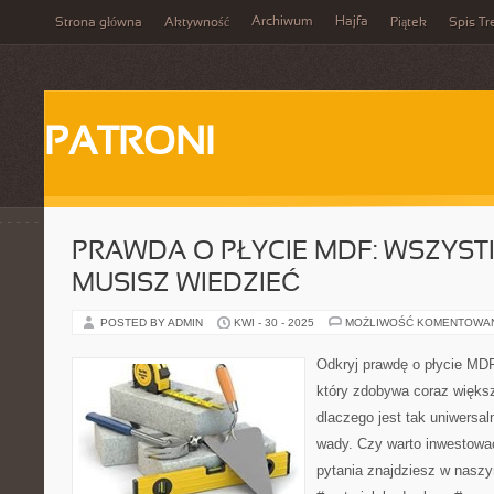
Archiwum
Hajfa
Strona główna
Aktywność
Piątek
Spis Tr
PATRONI
PRAWDA O PŁYCIE MDF: WSZYST
MUSISZ WIEDZIEĆ
POSTED BY ADMIN
KWI - 30 - 2025
MOŻLIWOŚĆ KOMENTOWA
Odkryj prawdę o płycie MDF
który zdobywa coraz większ
dlaczego jest tak uniwersaln
wady. Czy warto inwestowa
pytania znajdziesz w naszy